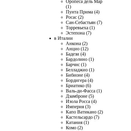
Оропеса дель Мар
(1)
Пунта Прима (4)
Росас (2)
Сан-Себастьян (7)
Торревьеха (1)
Эстепона (7)
в Италии
Анкона (2)
Анцио (12)
Бадези (4)
Бардолино (1)
Барчис (1)
Белладжио (1)
Бибионе (4)
Бордигера (4)
Бриатико (6)
Валь-ди-Фасса (1)
Дзамброне (5)
Изола Росса (4)
Империя (3)
Капо Ватикано (2)
Кастельсардо (7)
Катания (1)
Комо (2)