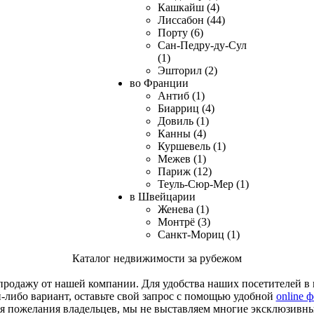
Кашкайш (4)
Лиссабон (44)
Порту (6)
Сан-Педру-ду-Сул
(1)
Эшторил (2)
во Франции
Антиб (1)
Биарриц (4)
Довиль (1)
Канны (4)
Куршевель (1)
Межев (1)
Париж (12)
Теуль-Сюр-Мер (1)
в Швейцарии
Женева (1)
Монтрё (3)
Санкт-Мориц (1)
Каталог недвижимости за рубежом
родажу от нашей компании. Для удобства наших посетителей в к
й-либо вариант, оставьте свой запрос с помощью удобной
online 
я пожелания владельцев, мы не выставляем многие эксклюзивн