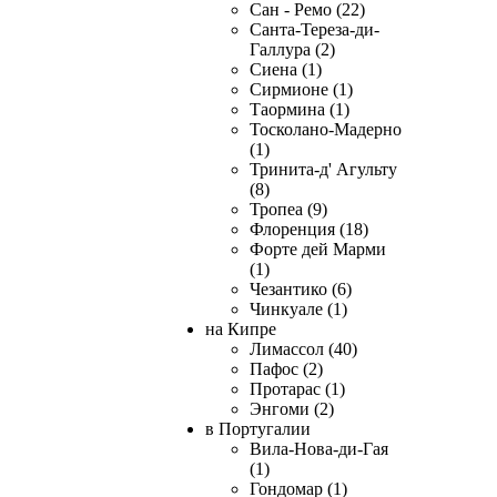
Сан - Ремо (22)
Санта-Тереза-ди-
Галлура (2)
Сиена (1)
Сирмионе (1)
Таормина (1)
Тосколано-Мадерно
(1)
Тринита-д' Агульту
(8)
Тропеа (9)
Флоренция (18)
Форте дей Марми
(1)
Чезантико (6)
Чинкуале (1)
на Кипре
Лимассол (40)
Пафос (2)
Протарас (1)
Энгоми (2)
в Португалии
Вила-Нова-ди-Гая
(1)
Гондомар (1)