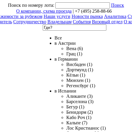
Поиск по номеру лота:
Поиск
О компании, схема проезда
| +7 (495) 258-88-66
ижимости за рубежом
Наши услуги
Новости рынка
Аналитика
Ст
дитель
Сотрудничество
Владельцам
События
Визовый отдел
О к
Все
в Австрии
Вена (6)
Грац (1)
в Германии
Висбаден (1)
Дортмунд (1)
Кёльн (1)
Мюнхен (1)
Регенсбург (1)
в Испании
Аликанте (3)
Барселона (3)
Бегур (1)
Бенидорм (2)
Кабо Роч (1)
Кальпе (7)
Лос Кристианос (1)