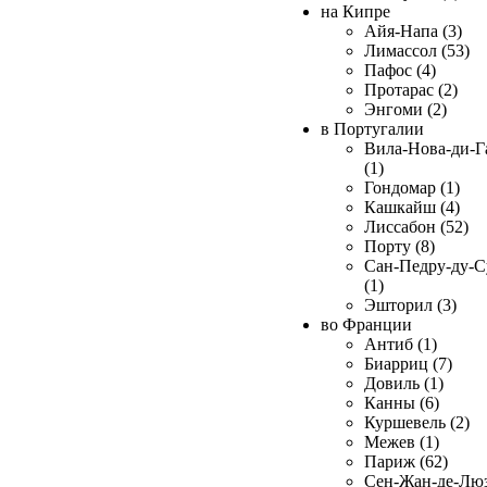
на Кипре
Айя-Напа (3)
Лимассол (53)
Пафос (4)
Протарас (2)
Энгоми (2)
в Португалии
Вила-Нова-ди-Г
(1)
Гондомар (1)
Кашкайш (4)
Лиссабон (52)
Порту (8)
Сан-Педру-ду-С
(1)
Эшторил (3)
во Франции
Антиб (1)
Биарриц (7)
Довиль (1)
Канны (6)
Куршевель (2)
Межев (1)
Париж (62)
Сен-Жан-де-Лю