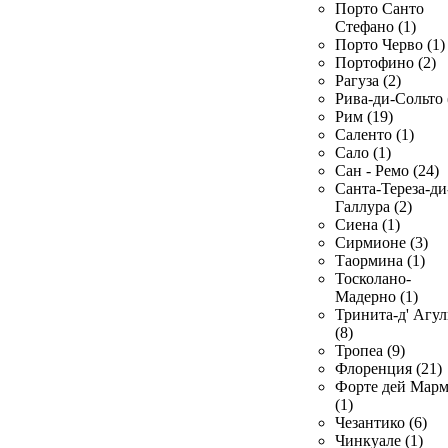
Порто Санто
Стефано (1)
Порто Черво (1)
Портофино (2)
Рагуза (2)
Рива-ди-Сольто 
Рим (19)
Саленто (1)
Сало (1)
Сан - Ремо (24)
Санта-Тереза-ди
Галлура (2)
Сиена (1)
Сирмионе (3)
Таормина (1)
Тосколано-
Мадерно (1)
Тринита-д' Агул
(8)
Тропеа (9)
Флоренция (21)
Форте дей Мар
(1)
Чезантико (6)
Чинкуале (1)