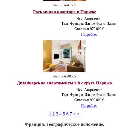
Лот FRA-4156S
Роскошная квартира в Париже
Что:
Апартамент
Где:
Франция, Иль-де-Франс, Париж
Сколько:
970.000 €
Подробнее
Лот FRA-4050S
Дизайнерские апартаменты в 8 округе Парижа
Что:
Апартамент
Где:
Франция, Иль-де-Франс, Париж
Сколько:
990.000 €
Подробнее
1
2
3
4
5
6
7
>
>|
Франция. Географическое положение.