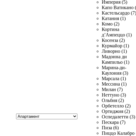
Империя (5)
Капо Ватикано (
Кастельсардо (7
Катания (1)
Комо (2)
Кортина
д’Ампеццо (1)
Косенза (2)
Курмайор (1)
Ливорно (1)
Мадонна ди
Кампильо (1)
Марина-ди-
Каулония (3)
Марсала (1)
Мессина (1)
Милан (7)
Неттуно (3)
Ольбия (2)
Орбетелло (2)
Ортиджия (2)
Хочу
Оспедалетти (3)
купить
Пескара (7)
Пиза (6)
Пиццо Калабро 