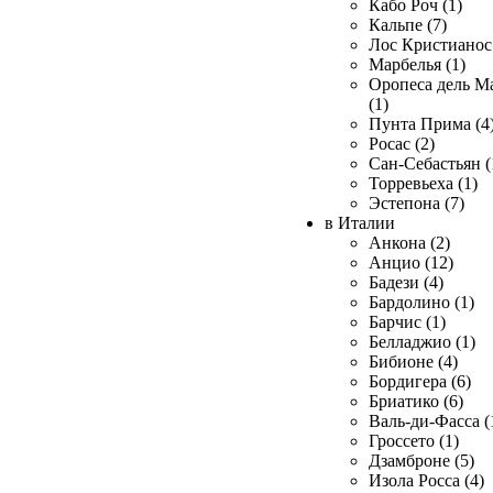
Кабо Роч (1)
Кальпе (7)
Лос Кристианос 
Марбелья (1)
Оропеса дель М
(1)
Пунта Прима (4
Росас (2)
Сан-Себастьян (
Торревьеха (1)
Эстепона (7)
в Италии
Анкона (2)
Анцио (12)
Бадези (4)
Бардолино (1)
Барчис (1)
Белладжио (1)
Бибионе (4)
Бордигера (6)
Бриатико (6)
Валь-ди-Фасса (
Гроссето (1)
Дзамброне (5)
Изола Росса (4)