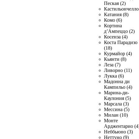
Пеская (2)
Кастильончелло 
Катания (8)
Комо (6)
Кортина
д’Ампеццо (2)
Косенза (4)
Коста Парадизо
(18)
Курмайор (4)
Кьянти (8)
Леза (7)
Ливорно (11)
Лукка (6)
Мадонна ди
Кампильо (4)
Марина-ди-
Каулония (5)
Марсала (3)
Мессина (5)
Милан (10)
Монте
Арджентарио (4
Неббьюно (3)
Неттуно (9)