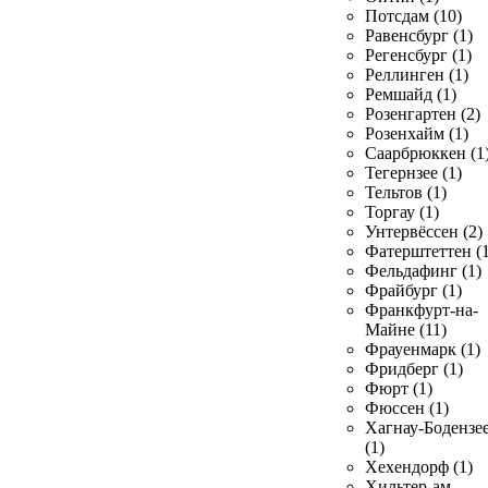
Потсдам (10)
Равенсбург (1)
Регенсбург (1)
Реллинген (1)
Ремшайд (1)
Розенгартен (2)
Розенхайм (1)
Саарбрюккен (1
Тегернзее (1)
Тельтов (1)
Торгау (1)
Унтервёссен (2)
Фатерштеттен (1
Фельдафинг (1)
Фрайбург (1)
Франкфурт-на-
Майне (11)
Фрауенмарк (1)
Фридберг (1)
Фюрт (1)
Фюссен (1)
Хагнау-Бодензе
(1)
Хехендорф (1)
Хильтер-ам-