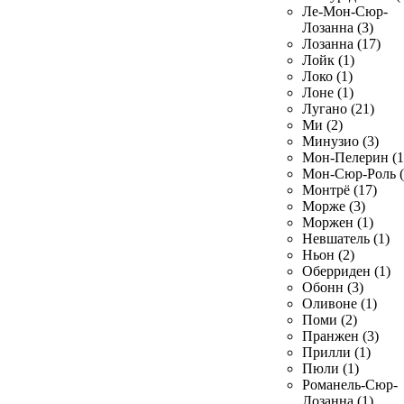
Ле-Мон-Сюр-
Лозанна (3)
Лозанна (17)
Лойк (1)
Локо (1)
Лоне (1)
Лугано (21)
Ми (2)
Минузио (3)
Мон-Пелерин (1
Мон-Сюр-Роль (
Монтрё (17)
Морже (3)
Моржен (1)
Невшатель (1)
Ньон (2)
Оберриден (1)
Обонн (3)
Оливоне (1)
Поми (2)
Пранжен (3)
Прилли (1)
Пюли (1)
Романель-Сюр-
Лозанна (1)