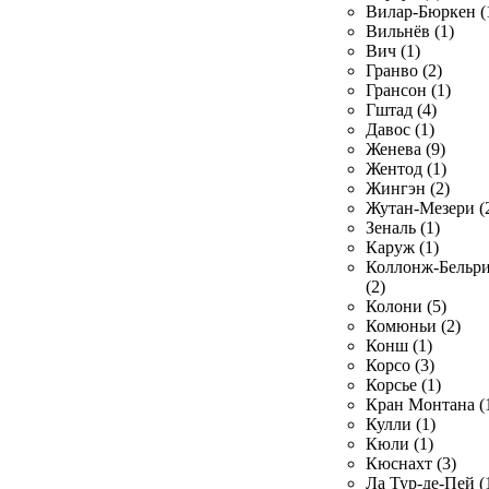
Вилар-Бюркен (
Вильнёв (1)
Вич (1)
Гранво (2)
Грансон (1)
Гштад (4)
Давос (1)
Женева (9)
Жентод (1)
Жингэн (2)
Жутан-Мезери (
Зеналь (1)
Каруж (1)
Коллонж-Бельр
(2)
Колони (5)
Комюньи (2)
Конш (1)
Корсо (3)
Корсье (1)
Кран Монтана (
Кулли (1)
Кюли (1)
Кюснахт (3)
Ла Тур-де-Пей (