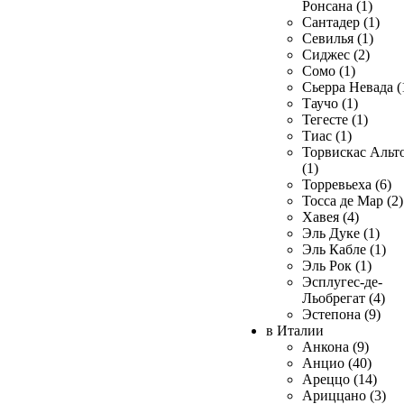
Ронсана (1)
Сантадер (1)
Севилья (1)
Сиджес (2)
Сомо (1)
Сьерра Невада (
Таучо (1)
Тегесте (1)
Тиас (1)
Торвискас Альт
(1)
Торревьеха (6)
Тосса де Мар (2)
Хавея (4)
Эль Дуке (1)
Эль Кабле (1)
Эль Рок (1)
Эсплугес-де-
Льобрегат (4)
Эстепона (9)
в Италии
Анкона (9)
Анцио (40)
Ареццо (14)
Ариццано (3)