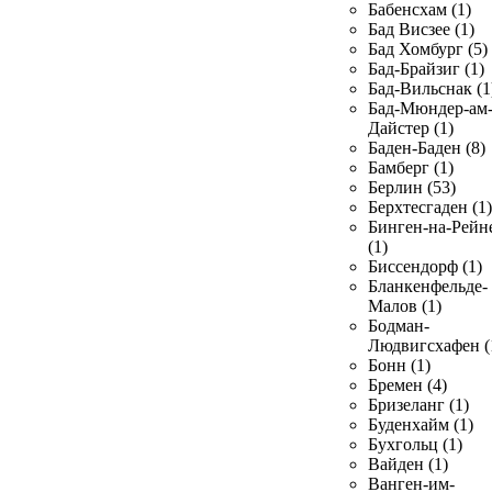
Бабенсхам (1)
Бад Висзее (1)
Бад Хомбург (5)
Бад-Брайзиг (1)
Бад-Вильснак (1
Бад-Мюндер-ам
Дайстер (1)
Баден-Баден (8)
Бамберг (1)
Берлин (53)
Берхтесгаден (1)
Бинген-на-Рейн
(1)
Биссендорф (1)
Бланкенфельде-
Малов (1)
Бодман-
Людвигсхафен (
Бонн (1)
Бремен (4)
Бризеланг (1)
Буденхайм (1)
Бухгольц (1)
Вайден (1)
Ванген-им-