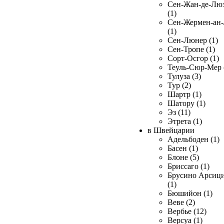
Сен-Жан-де-Лю
(1)
Сен-Жермен-ан
(1)
Сен-Люнер (1)
Сен-Тропе (1)
Сорт-Осгор (1)
Теуль-Сюр-Мер 
Тулуза (3)
Тур (2)
Шартр (1)
Шатору (1)
Эз (11)
Этрета (1)
в Швейцарии
Адельбоден (1)
Басен (1)
Блоне (5)
Бриссаго (1)
Брусино Арсиц
(1)
Бюшийон (1)
Веве (2)
Вербье (12)
Версуа (1)