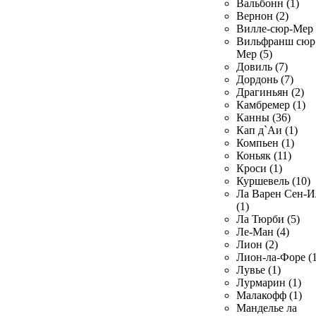
Вальбонн (1)
Вернон (2)
Вилле-сюр-Мер 
Вильфранш сюр
Мер (5)
Довиль (7)
Дордонь (7)
Драгиньян (2)
Камбремер (1)
Канны (36)
Кап д`Аи (1)
Компьен (1)
Коньяк (11)
Кроси (1)
Куршевель (10)
Ла Варен Сен-И
(1)
Ла Тюрби (5)
Ле-Ман (4)
Лион (2)
Лион-ла-Форе (1
Лувье (1)
Лурмарин (1)
Малакофф (1)
Манделье ла