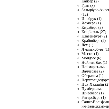
Кайзер (2)
Грац (3)
Зальцбург-Айге
(12)
Инсбрук (1)
Йохберг (1)
Кирхберг (3)
Кицбюэль (27)
Клагенфурт (2)
Крайшберг (2)
Лех (1)
Луцмансбург (1)
Матзее (1)
Мондзее (6)
Нойленгбах (1)
Ноймаркт-ам-
Валлерзее (2)
Оберальм (1)
Перхтольдсдорф
Пух-Халлайн (2
Пухберг-ам-
Шнееберг (1)
Ригерсбург (1)
Санкт-Вольфган
им-Зальцкаммер