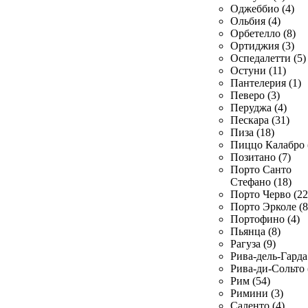
Оджеббио (4)
Ольбия (4)
Орбетелло (8)
Ортиджия (3)
Оспедалетти (5)
Остуни (11)
Пантелерия (1)
Певеро (3)
Перуджа (4)
Пескара (31)
Пиза (18)
Пиццо Калабро 
Позитано (7)
Порто Санто
Стефано (18)
Порто Черво (22
Порто Эрколе (8
Портофино (4)
Пьянца (8)
Рагуза (9)
Рива-дель-Гарда 
Рива-ди-Сольто 
Рим (54)
Римини (3)
Саленто (4)