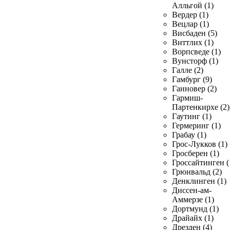
Алльгой (1)
Вердер (1)
Вецлар (1)
Висбаден (5)
Виттлих (1)
Ворпсведе (1)
Вунсторф (1)
Галле (2)
Гамбург (9)
Ганновер (2)
Гармиш-
Партенкирхе (2)
Гаутинг (1)
Гермеринг (1)
Грабау (1)
Грос-Лукков (1)
Гросберен (1)
Гроссайтинген (
Грюнвальд (2)
Денклинген (1)
Диссен-ам-
Аммерзе (1)
Дортмунд (1)
Драйайх (1)
Дрезден (4)