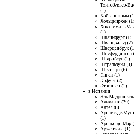
Тойтобургер-Ва
(1)
Хойзенштамм (1
Хольцкирхен (1
Хоххайм-на-Ма
(1)
Швайнфурт (1)
Шварцвальд (2)
Шварценбрук (1
Шнефердинген (
Штарнберг (1)
Штральзунд (1)
Штутгарт (6)
Энген (1)
Эрфурт (2)
Этринген (1)
в Испании
Эль Мадроньяль 
Аликанте (29)
Алтея (8)
Аренис-де-Мун
(1)
Ареньс-де-Мар (
Аржентона (1)