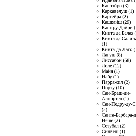
Иданья-а-Нова (
Кавоэйро (3)
Каркавелуш (1)
Картейра (2)
Кашкайш (29)
Каштру-Дайри (
Кинта да Балая (
Кинта да Салин
(1)
Кинта-да-Лаго (
Лагуш (8)
Лиссабон (68)
Лоле (12)
Майя (1)
Набу (1)
Парражил (2)
Порту (10)
Сан-Браш-ди-
Алпортел (1)
Сан-Педру-ду-С
(2)
Санта-Барбара-д
Неше (2)
Сетубал (2)
Силвеш (1)