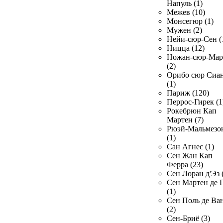
Напуль (1)
Межев (10)
Монсегюр (1)
Мужен (2)
Нейи-сюр-Сен (
Ницца (12)
Ножан-сюр-Ма
(2)
Орибо сюр Сиа
(1)
Париж (120)
Перрос-Гирек (1
Рокебрюн Кап
Мартен (7)
Рюэй-Мальмезо
(1)
Сан Агнес (1)
Сен Жан Кап
Ферра (23)
Сен Лоран д'Эз 
Сен Мартен де 
(1)
Сен Поль де Ва
(2)
Сен-Бриё (3)