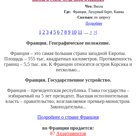
Что:
Вилла
Где:
Франция, Лазурный берег, Канны
Сколько:
по запросу
Подробнее
1
2
3
4
5
6
7
8
9
10
11
....
>
>|
Франция. Географическое положение.
Франция – это самая большая страна западной Европы.
Площадь – 555 тыс. квадратных километров. Протяженность
границ – 5,5 тыс. км. К Франции относятся остров Корсика и
несколько...
Франция. Государственное устройство.
Франция – президентская республика. Глава государства –
избираемый на 5 лет президент. Высшая исполнительная
власть – правительство, возглавляемое премьер-министром.
Законодательна...
Подробнее о стране Франция
во Франции продается:
87
Апартаментов