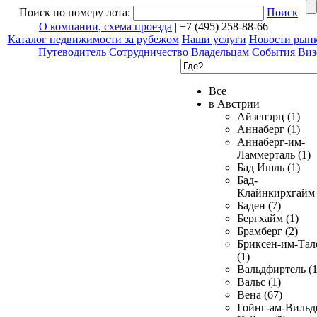
Поиск по номеру лота:
Поиск
О компании, схема проезда
| +7 (495) 258-88-66
Каталог недвижимости за рубежом
Наши услуги
Новости рын
Путеводитель
Сотрудничество
Владельцам
События
Виз
Все
в Австрии
Айзенэрц (1)
Аннаберг (1)
Аннаберг-им-
Ламмерталь (1)
Бад Ишль (1)
Бад-
Клайнкирхгайм 
Баден (7)
Бергхайм (1)
Брамберг (2)
Бриксен-им-Тал
(1)
Вальдфиртель (1
Вальс (1)
Вена (67)
Гойнг-ам-Вильд