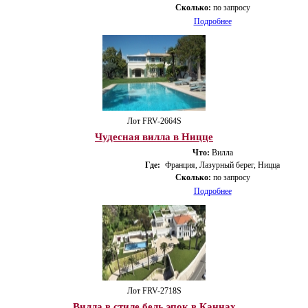
Сколько:
по запросу
Подробнее
Лот FRV-2664S
Чудесная вилла в Ницце
Что:
Вилла
Где:
Франция, Лазурный берег, Ницца
Сколько:
по запросу
Подробнее
Лот FRV-2718S
Вилла в стиле бель эпок в Каннах