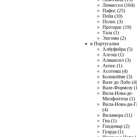
Лимассол (164)
Пафос (25)
Пейя (10)
Полис (3)
Протарас (19)
Тала (1)
Энгоми (2)
в Португалии
Албуфейра (5)
Алгош (1)
Алмансил (3)
Анхос (1)
Асотеяш (4)
Боликейме (3)
Вале до Лобо (4
Вале-Формозу (
Вила-Нова-де-
Милфонтеш (1)
Вила-Нова-ди-Г
(4)
Виламора (11)
Гиа (1)
Гондомар (2)
Гуарда (1)