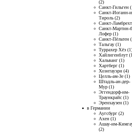
(2)
Санкт-Гильген (
Санкт-Иоганн-и
Тироль (2)
Санкт-Ламбрехт 
Санкт-Мартин-б
Лофер (1)
Санкт-Пёльтен (
Тальгау (1)
Туррахер Хёэ (1
Хайлигенблут (
Хальванг (1)
Хартберг (1)
Хоэнтауэрн (4)
Целль-ам-Зе (1)
Штадль-ан-дер-
Мур (1)
Эггендорф-им-
Траункрайс (1)
Эренхаузен (1)
в Германии
Аугсбург (2)
Ахен (1)
Ашау-им-Кимга
(2)