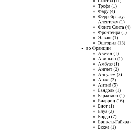
Синтра (11)
Трофа (1)
Фару (4)
Феррейра-ду-
Алентежу (1)
Фонте Санта (4)
Фронтейра (1)
Элваш (1)
Эшторил (13)
во Франции
Авезан (1)
Авиньон (1)
Амбуаз (1)
Англет (2)
Ангулем (3)
Анже (2)
Антиб (5)
Бандоль (1)
Баржемон (1)
Биарриц (16)
Биот (1)
Блуа (2)
Бордо (7)
Брив-ла-Гайярд 
Бюжа (1)