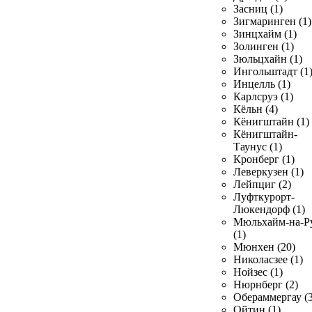
Засниц (1)
Зигмаринген (1)
Зинцхайм (1)
Золинген (1)
Зюльцхайн (1)
Ингольштадт (1
Инцелль (1)
Карлсруэ (1)
Кёльн (4)
Кёнигштайн (1)
Кёнигштайн-
Таунус (1)
Кронберг (1)
Леверкузен (1)
Лейпциг (2)
Луфткурорт-
Люкендорф (1)
Мюльхайм-на-Р
(1)
Мюнхен (20)
Николасзее (1)
Нойзес (1)
Нюрнберг (2)
Обераммергау (3
Ойтин (1)