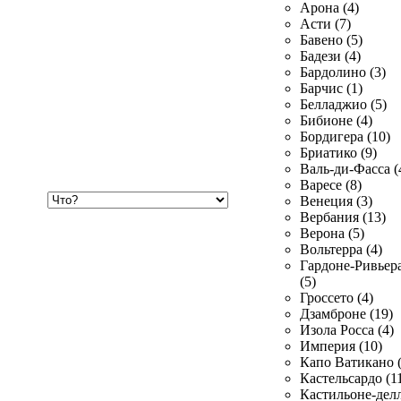
Арона (4)
Асти (7)
Бавено (5)
Бадези (4)
Бардолино (3)
Барчис (1)
Белладжио (5)
Бибионе (4)
Бордигера (10)
Бриатико (9)
Валь-ди-Фасса (
Варесе (8)
Хочу
Венеция (3)
купить
Вербания (13)
Верона (5)
Вольтерра (4)
Гардоне-Ривьер
(5)
Гроссето (4)
Дзамброне (19)
Изола Росса (4)
Империя (10)
Капо Ватикано (
Кастельсардо (1
Кастильоне-делл