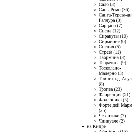
Сало (3)
Сан - Ремо (36)
Санта-Тереза-ди
Галлура (3)
Сарцана (7)
Сиена (12)
Сиракузы (10)
Сирмионе (6)
Специя (5)
Стреза (11)
Таормина (3)
Террачина (9)
Тосколано-
Мадерно (3)
Тринита-д' Агул
(8)
Тропеа (23)
Флоренция (51)
Фоллоника (3)
Форте дей Мар
(25)
Чезантико (7)
Чинкуале (2)
на Кипре
Айя-Напа (15)