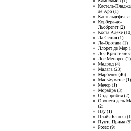
Кампоамор (1)
Кастель-Пладжа
де-Аро (1)
Кастельдефельс 
Корбера-де-
Льобрегат (2)
Коста Адехе (10
Ла Сения (1)
Ла-Оротава (1)
Ллорет де Мар (
Лос Кристианос 
Лос Менорес (1)
Мадрид (4)
Малага (23)
Марбелья (46)
Мас Фуматас (1)
Мачер (1)
Морайра (3)
Ондаррибия (2)
Оропеса дель М
(2)
Пау (1)
Плайя Бланка (1
Пунта Прима (5
Розес (9)