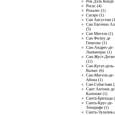
Рок Дэль Конде 
Росас (4)
Рохалес (1)
Сагаро (1)
Сан Августин (1
Сан Евгенио Ал
(5)
Сан Мигель (1)
Сан Фелиу де
Гишольс (1)
Сан-Андрес-де-
Льеванерас (1)
Сан-Жуст-Десве
(11)
Сан-Кугат-дель-
Вальес (6)
Сан-Мигель-де-
Абона (1)
Сан-Себастьян (
Сант Антони де
Калонже (1)
Санта-Брихида (
Санта-Крус-де-
Тенерифе (1)
Санта-Эулалия-д