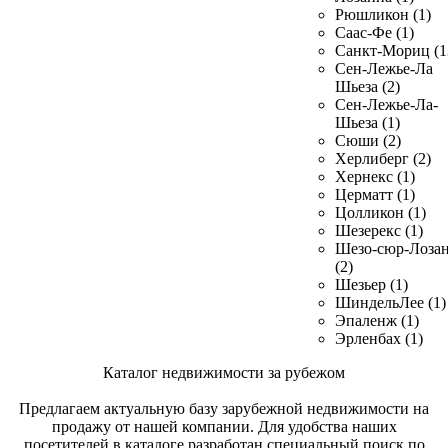
Рюшликон (1)
Саас-Фе (1)
Санкт-Мориц (1
Сен-Лежье-Ла
Шьеза (2)
Сен-Лежье-Ла-
Шьеза (1)
Сюши (2)
Херлиберг (2)
Хернекс (1)
Церматт (1)
Цолликон (1)
Шезерекс (1)
Шезо-сюр-Лоза
(2)
Шезьер (1)
ШиндельЛее (1)
Эпаленж (1)
Эрленбах (1)
Каталог недвижимости за рубежом
Предлагаем актуальную базу зарубежной недвижимости на
продажу от нашей компании. Для удобства наших
посетителей в каталоге разработан специальный поиск по