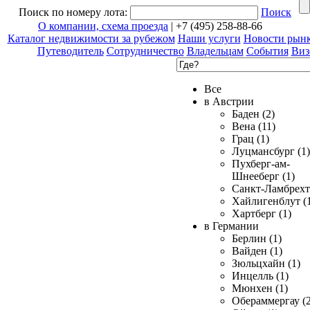
Поиск по номеру лота:
Поиск
О компании, схема проезда
| +7 (495) 258-88-66
Каталог недвижимости за рубежом
Наши услуги
Новости рын
Путеводитель
Сотрудничество
Владельцам
События
Виз
Все
в Австрии
Баден (2)
Вена (11)
Грац (1)
Луцмансбург (1)
Пухберг-ам-
Шнееберг (1)
Санкт-Ламбрехт 
Хайлигенблут (
Хартберг (1)
в Германии
Берлин (1)
Вайден (1)
Зюльцхайн (1)
Инцелль (1)
Мюнхен (1)
Обераммергау (2