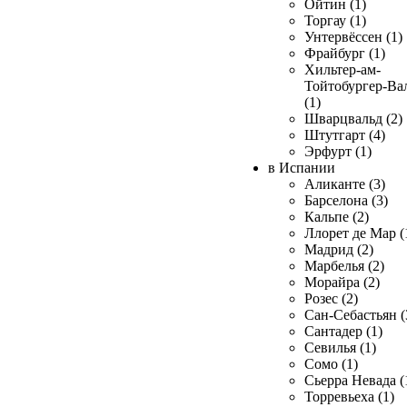
Ойтин (1)
Торгау (1)
Унтервёссен (1)
Фрайбург (1)
Хильтер-ам-
Тойтобургер-Ва
(1)
Шварцвальд (2)
Штутгарт (4)
Эрфурт (1)
в Испании
Аликанте (3)
Барселона (3)
Кальпе (2)
Ллорет де Мар (
Мадрид (2)
Марбелья (2)
Морайра (2)
Розес (2)
Сан-Себастьян (
Сантадер (1)
Севилья (1)
Сомо (1)
Сьерра Невада (
Торревьеха (1)