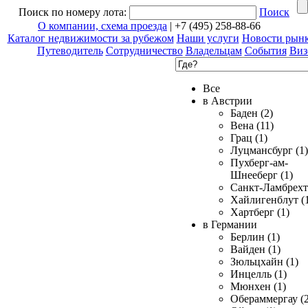
Поиск по номеру лота:
Поиск
О компании, схема проезда
| +7 (495) 258-88-66
Каталог недвижимости за рубежом
Наши услуги
Новости рын
Путеводитель
Сотрудничество
Владельцам
События
Виз
Все
в Австрии
Баден (2)
Вена (11)
Грац (1)
Луцмансбург (1)
Пухберг-ам-
Шнееберг (1)
Санкт-Ламбрехт 
Хайлигенблут (
Хартберг (1)
в Германии
Берлин (1)
Вайден (1)
Зюльцхайн (1)
Инцелль (1)
Мюнхен (1)
Обераммергау (2