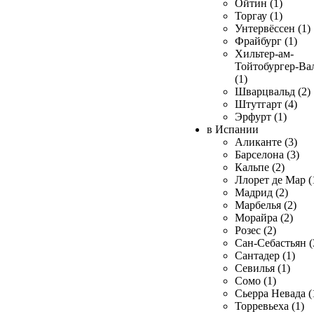
Ойтин (1)
Торгау (1)
Унтервёссен (1)
Фрайбург (1)
Хильтер-ам-
Тойтобургер-Ва
(1)
Шварцвальд (2)
Штутгарт (4)
Эрфурт (1)
в Испании
Аликанте (3)
Барселона (3)
Кальпе (2)
Ллорет де Мар (
Мадрид (2)
Марбелья (2)
Морайра (2)
Розес (2)
Сан-Себастьян (
Сантадер (1)
Севилья (1)
Сомо (1)
Сьерра Невада (
Торревьеха (1)