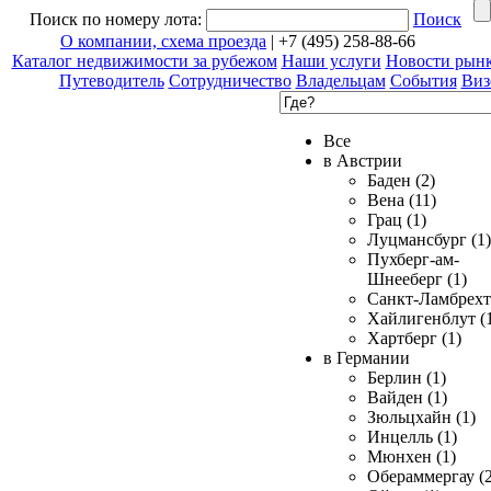
Поиск по номеру лота:
Поиск
О компании, схема проезда
| +7 (495) 258-88-66
Каталог недвижимости за рубежом
Наши услуги
Новости рын
Путеводитель
Сотрудничество
Владельцам
События
Виз
Все
в Австрии
Баден (2)
Вена (11)
Грац (1)
Луцмансбург (1)
Пухберг-ам-
Шнееберг (1)
Санкт-Ламбрехт 
Хайлигенблут (
Хартберг (1)
в Германии
Берлин (1)
Вайден (1)
Зюльцхайн (1)
Инцелль (1)
Мюнхен (1)
Обераммергау (2