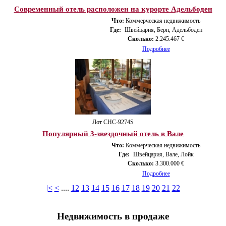
Современный отель расположен на курорте Адельбоден
Что:
Коммерческая недвижимость
Где:
Швейцария, Берн, Адельбоден
Сколько:
2.245.467 €
Подробнее
Лот CHС-9274S
Популярный 3-звездочный отель в Вале
Что:
Коммерческая недвижимость
Где:
Швейцария, Вале, Лойк
Сколько:
3.300.000 €
Подробнее
|<
<
....
12
13
14
15
16
17
18
19
20
21
22
Недвижимость в продаже