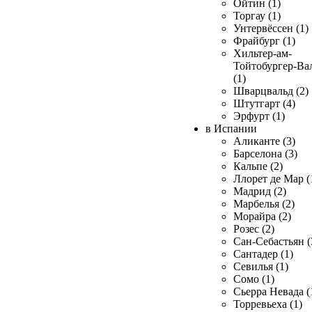
Ойтин (1)
Торгау (1)
Унтервёссен (1)
Фрайбург (1)
Хильтер-ам-
Тойтобургер-Ва
(1)
Шварцвальд (2)
Штутгарт (4)
Эрфурт (1)
в Испании
Аликанте (3)
Барселона (3)
Кальпе (2)
Ллорет де Мар (
Мадрид (2)
Марбелья (2)
Морайра (2)
Розес (2)
Сан-Себастьян (
Сантадер (1)
Севилья (1)
Сомо (1)
Сьерра Невада (
Торревьеха (1)