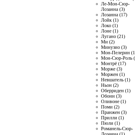
Ле-Мон-Сюр-
Лозанна (3)
Лозанна (17)
Лойк (1)
Локо (1)
Лоне (1)
Лугано (21)
Ми (2)
Минузио (3)
Мон-Пелерин (1
Мон-Сюр-Роль (
Монтрё (17)
Морже (3)
Моржен (1)
Невшатель (1)
Ньон (2)
Оберриден (1)
Обонн (3)
Оливоне (1)
Поми (2)
Пранжен (3)
Прилли (1)
Пюли (1)
Романель-Сюр-
Лозанна (1)