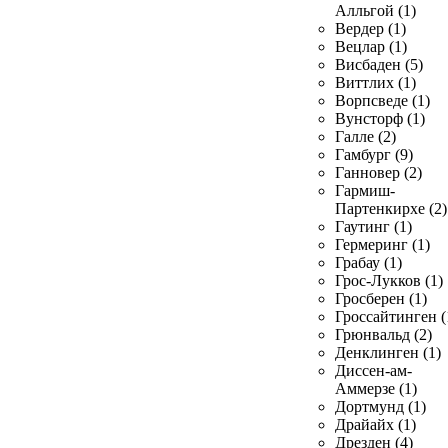
Алльгой (1)
Вердер (1)
Вецлар (1)
Висбаден (5)
Виттлих (1)
Ворпсведе (1)
Вунсторф (1)
Галле (2)
Гамбург (9)
Ганновер (2)
Гармиш-
Партенкирхе (2)
Гаутинг (1)
Гермеринг (1)
Грабау (1)
Грос-Лукков (1)
Гросберен (1)
Гроссайтинген (
Грюнвальд (2)
Денклинген (1)
Диссен-ам-
Аммерзе (1)
Дортмунд (1)
Драйайх (1)
Дрезден (4)