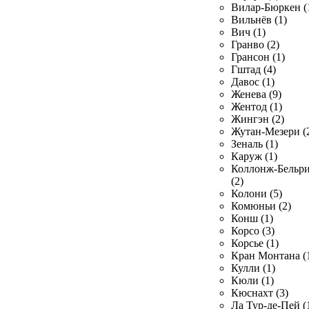
Вилар-Бюркен (
Вильнёв (1)
Вич (1)
Гранво (2)
Грансон (1)
Гштад (4)
Давос (1)
Женева (9)
Жентод (1)
Жингэн (2)
Жутан-Мезери (
Зеналь (1)
Каруж (1)
Коллонж-Бельр
(2)
Колони (5)
Комюньи (2)
Конш (1)
Корсо (3)
Корсье (1)
Кран Монтана (
Кулли (1)
Кюли (1)
Кюснахт (3)
Ла Тур-де-Пей (