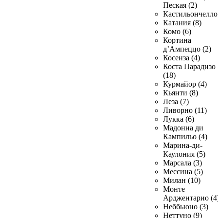
Пеская (2)
Кастильончелло 
Катания (8)
Комо (6)
Кортина
д’Ампеццо (2)
Косенза (4)
Коста Парадизо
(18)
Курмайор (4)
Кьянти (8)
Леза (7)
Ливорно (11)
Лукка (6)
Мадонна ди
Кампильо (4)
Марина-ди-
Каулония (5)
Марсала (3)
Мессина (5)
Милан (10)
Монте
Арджентарио (4
Неббьюно (3)
Неттуно (9)