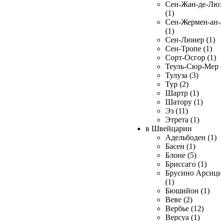
Сен-Жан-де-Лю
(1)
Сен-Жермен-ан
(1)
Сен-Люнер (1)
Сен-Тропе (1)
Сорт-Осгор (1)
Теуль-Сюр-Мер 
Тулуза (3)
Тур (2)
Шартр (1)
Шатору (1)
Эз (11)
Этрета (1)
в Швейцарии
Адельбоден (1)
Басен (1)
Блоне (5)
Бриссаго (1)
Брусино Арсиц
(1)
Бюшийон (1)
Веве (2)
Вербье (12)
Версуа (1)