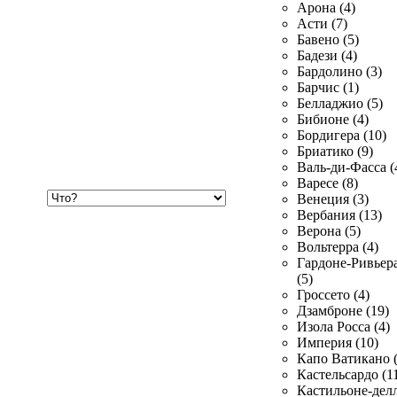
Арона (4)
Асти (7)
Бавено (5)
Бадези (4)
Бардолино (3)
Барчис (1)
Белладжио (5)
Бибионе (4)
Бордигера (10)
Бриатико (9)
Валь-ди-Фасса (
Варесе (8)
Хочу
Венеция (3)
купить
Вербания (13)
Верона (5)
Вольтерра (4)
Гардоне-Ривьер
(5)
Гроссето (4)
Дзамброне (19)
Изола Росса (4)
Империя (10)
Капо Ватикано (
Кастельсардо (1
Кастильоне-делл