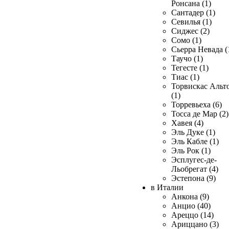
Ронсана (1)
Сантадер (1)
Севилья (1)
Сиджес (2)
Сомо (1)
Сьерра Невада (
Таучо (1)
Тегесте (1)
Тиас (1)
Торвискас Альт
(1)
Торревьеха (6)
Тосса де Мар (2)
Хавея (4)
Эль Дуке (1)
Эль Кабле (1)
Эль Рок (1)
Эсплугес-де-
Льобрегат (4)
Эстепона (9)
в Италии
Анкона (9)
Анцио (40)
Ареццо (14)
Ариццано (3)