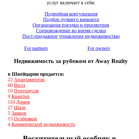
услуг включает в себя:
Подробная консультация
Подбор лучшего варианта
Организация поездки и просмотров
Сопровождение во время сделки
Пост-продажное управление недвижимостью
For partners
For owners
Недвижимость за рубежом от Away Realty
в Швейцарии продается:
22
Апартаментов
60
Вилл
10
Пентхаусов
9
Квартир
110
Домов
27
Шале
5
Замков
15
Особняков
4
Коммерческой недвижимости
Восхитительный особняк в