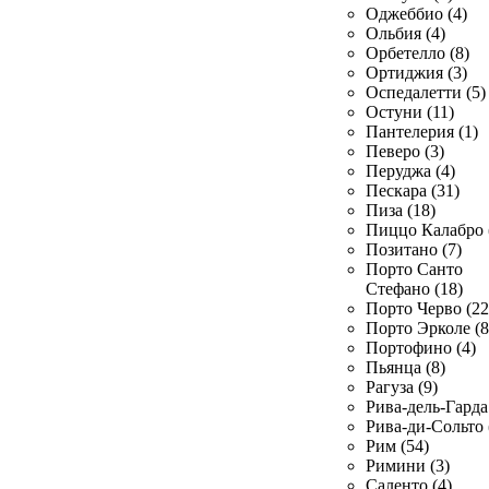
Оджеббио (4)
Ольбия (4)
Орбетелло (8)
Ортиджия (3)
Оспедалетти (5)
Остуни (11)
Пантелерия (1)
Певеро (3)
Перуджа (4)
Пескара (31)
Пиза (18)
Пиццо Калабро 
Позитано (7)
Порто Санто
Стефано (18)
Порто Черво (22
Порто Эрколе (8
Портофино (4)
Пьянца (8)
Рагуза (9)
Рива-дель-Гарда 
Рива-ди-Сольто 
Рим (54)
Римини (3)
Саленто (4)