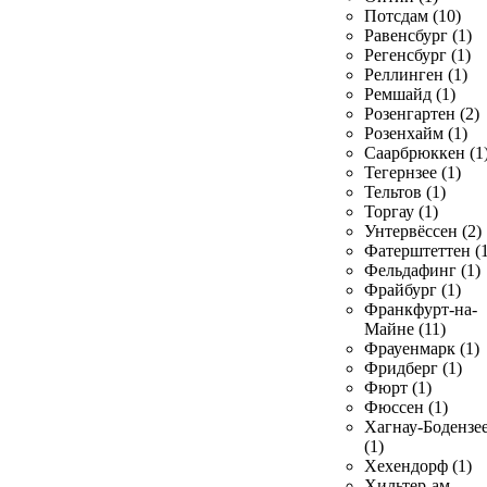
Потсдам (10)
Равенсбург (1)
Регенсбург (1)
Реллинген (1)
Ремшайд (1)
Розенгартен (2)
Розенхайм (1)
Саарбрюккен (1
Тегернзее (1)
Тельтов (1)
Торгау (1)
Унтервёссен (2)
Фатерштеттен (1
Фельдафинг (1)
Фрайбург (1)
Франкфурт-на-
Майне (11)
Фрауенмарк (1)
Фридберг (1)
Фюрт (1)
Фюссен (1)
Хагнау-Бодензе
(1)
Хехендорф (1)
Хильтер-ам-