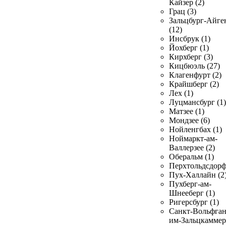
Кайзер (2)
Грац (3)
Зальцбург-Айге
(12)
Инсбрук (1)
Йохберг (1)
Кирхберг (3)
Кицбюэль (27)
Клагенфурт (2)
Крайшберг (2)
Лех (1)
Луцмансбург (1)
Матзее (1)
Мондзее (6)
Нойленгбах (1)
Ноймаркт-ам-
Валлерзее (2)
Оберальм (1)
Перхтольдсдорф
Пух-Халлайн (2
Пухберг-ам-
Шнееберг (1)
Ригерсбург (1)
Санкт-Вольфган
им-Зальцкаммер