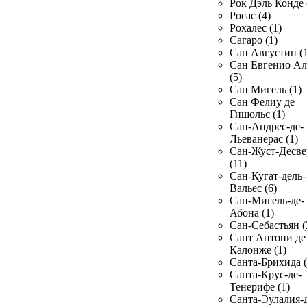
Рок Дэль Конде 
Росас (4)
Рохалес (1)
Сагаро (1)
Сан Августин (1
Сан Евгенио Ал
(5)
Сан Мигель (1)
Сан Фелиу де
Гишольс (1)
Сан-Андрес-де-
Льеванерас (1)
Сан-Жуст-Десве
(11)
Сан-Кугат-дель-
Вальес (6)
Сан-Мигель-де-
Абона (1)
Сан-Себастьян (
Сант Антони де
Калонже (1)
Санта-Брихида (
Санта-Крус-де-
Тенерифе (1)
Санта-Эулалия-д