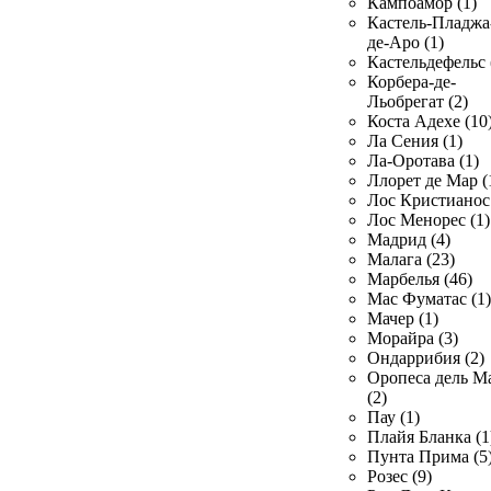
Кампоамор (1)
Кастель-Пладжа
де-Аро (1)
Кастельдефельс 
Корбера-де-
Льобрегат (2)
Коста Адехе (10
Ла Сения (1)
Ла-Оротава (1)
Ллорет де Мар (
Лос Кристианос 
Лос Менорес (1)
Мадрид (4)
Малага (23)
Марбелья (46)
Мас Фуматас (1)
Мачер (1)
Морайра (3)
Ондаррибия (2)
Оропеса дель М
(2)
Пау (1)
Плайя Бланка (1
Пунта Прима (5
Розес (9)