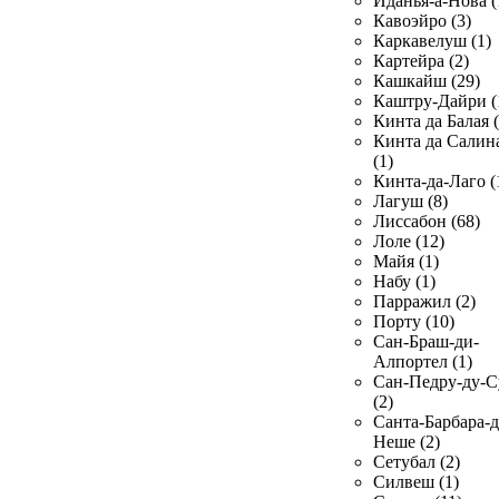
Иданья-а-Нова (
Кавоэйро (3)
Каркавелуш (1)
Картейра (2)
Кашкайш (29)
Каштру-Дайри (
Кинта да Балая (
Кинта да Салин
(1)
Кинта-да-Лаго (
Лагуш (8)
Лиссабон (68)
Лоле (12)
Майя (1)
Набу (1)
Парражил (2)
Порту (10)
Сан-Браш-ди-
Алпортел (1)
Сан-Педру-ду-С
(2)
Санта-Барбара-д
Неше (2)
Сетубал (2)
Силвеш (1)