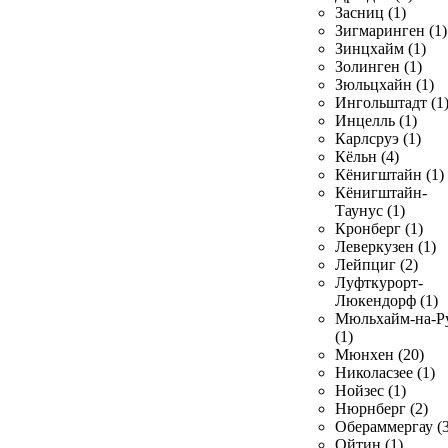
Засниц (1)
Зигмаринген (1)
Зинцхайм (1)
Золинген (1)
Зюльцхайн (1)
Ингольштадт (1
Инцелль (1)
Карлсруэ (1)
Кёльн (4)
Кёнигштайн (1)
Кёнигштайн-
Таунус (1)
Кронберг (1)
Леверкузен (1)
Лейпциг (2)
Луфткурорт-
Люкендорф (1)
Мюльхайм-на-Р
(1)
Мюнхен (20)
Николасзее (1)
Нойзес (1)
Нюрнберг (2)
Обераммергау (3
Ойтин (1)