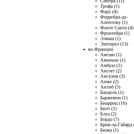
Синтра (11)
Трофа (1)
Фару (4)
Феррейра-ду-
Алентежу (1)
Фонте Санта (4)
Фронтейра (1)
Элваш (1)
Эшторил (13)
во Франции
Авезан (1)
Авиньон (1)
Амбуаз (1)
Англет (2)
Ангулем (3)
Анже (2)
Антиб (5)
Бандоль (1)
Баржемон (1)
Биарриц (16)
Биот (1)
Блуа (2)
Бордо (7)
Брив-ла-Гайярд 
Бюжа (1)