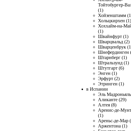
Тойтобургер-Ва
(1)
Хойзенштамм (1
Хольцкирхен (1
Хоххайм-на-Ма
(1)
Швайнфурт (1)
Шварцвальд (2)
Шварценбрук (1
Шнефердинген (
Штарнберг (1)
Штральзунд (1)
Штутгарт (6)
Энген (1)
Эрфурт (2)
Этринген (1)
в Испании
Эль Мадроньяль 
Аликанте (29)
Алтея (8)
Аренис-де-Мун
(1)
Ареньс-де-Мар (
Аржентона (1)