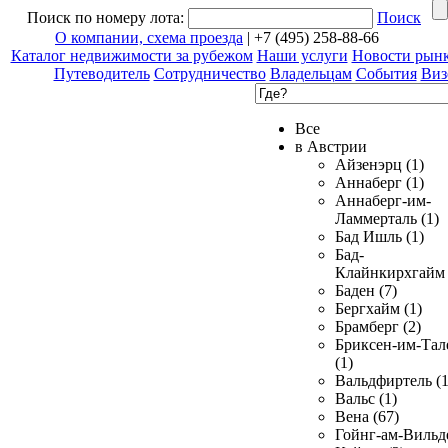
Поиск по номеру лота:
Поиск
О компании, схема проезда
| +7 (495) 258-88-66
Каталог недвижимости за рубежом
Наши услуги
Новости рын
Путеводитель
Сотрудничество
Владельцам
События
Виз
Все
в Австрии
Айзенэрц (1)
Аннаберг (1)
Аннаберг-им-
Ламмерталь (1)
Бад Ишль (1)
Бад-
Клайнкирхгайм 
Баден (7)
Бергхайм (1)
Брамберг (2)
Бриксен-им-Тал
(1)
Вальдфиртель (1
Вальс (1)
Вена (67)
Гойнг-ам-Вильд