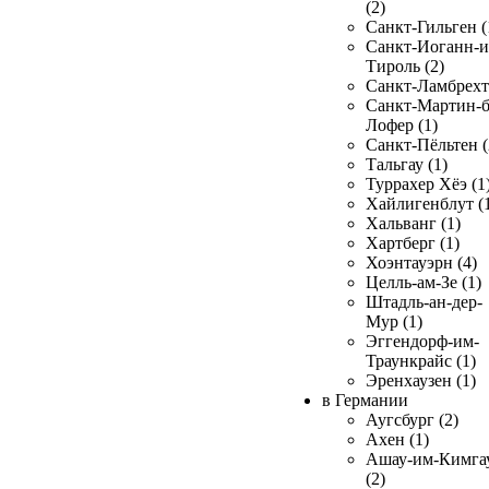
(2)
Санкт-Гильген (
Санкт-Иоганн-и
Тироль (2)
Санкт-Ламбрехт 
Санкт-Мартин-б
Лофер (1)
Санкт-Пёльтен (
Тальгау (1)
Туррахер Хёэ (1
Хайлигенблут (
Хальванг (1)
Хартберг (1)
Хоэнтауэрн (4)
Целль-ам-Зе (1)
Штадль-ан-дер-
Мур (1)
Эггендорф-им-
Траункрайс (1)
Эренхаузен (1)
в Германии
Аугсбург (2)
Ахен (1)
Ашау-им-Кимга
(2)