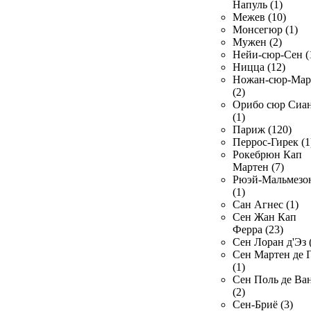
Напуль (1)
Межев (10)
Монсегюр (1)
Мужен (2)
Нейи-сюр-Сен (
Ницца (12)
Ножан-сюр-Ма
(2)
Орибо сюр Сиа
(1)
Париж (120)
Перрос-Гирек (1
Рокебрюн Кап
Мартен (7)
Рюэй-Мальмезо
(1)
Сан Агнес (1)
Сен Жан Кап
Ферра (23)
Сен Лоран д'Эз 
Сен Мартен де 
(1)
Сен Поль де Ва
(2)
Сен-Бриё (3)