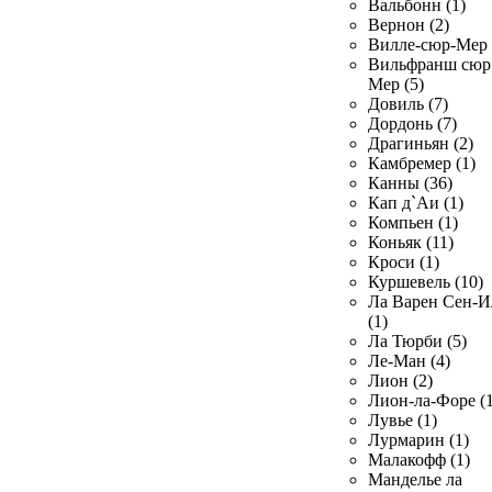
Вальбонн (1)
Вернон (2)
Вилле-сюр-Мер 
Вильфранш сюр
Мер (5)
Довиль (7)
Дордонь (7)
Драгиньян (2)
Камбремер (1)
Канны (36)
Кап д`Аи (1)
Компьен (1)
Коньяк (11)
Кроси (1)
Куршевель (10)
Ла Варен Сен-И
(1)
Ла Тюрби (5)
Ле-Ман (4)
Лион (2)
Лион-ла-Форе (1
Лувье (1)
Лурмарин (1)
Малакофф (1)
Манделье ла