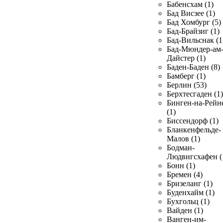
Бабенсхам (1)
Бад Висзее (1)
Бад Хомбург (5)
Бад-Брайзиг (1)
Бад-Вильснак (1
Бад-Мюндер-ам
Дайстер (1)
Баден-Баден (8)
Бамберг (1)
Берлин (53)
Берхтесгаден (1)
Бинген-на-Рейн
(1)
Биссендорф (1)
Бланкенфельде-
Малов (1)
Бодман-
Людвигсхафен (
Бонн (1)
Бремен (4)
Бризеланг (1)
Буденхайм (1)
Бухгольц (1)
Вайден (1)
Ванген-им-