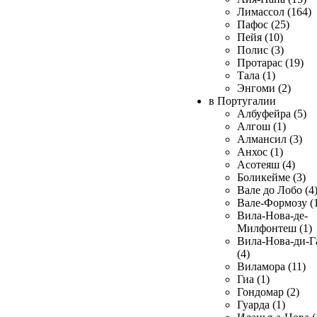
Лимассол (164)
Пафос (25)
Пейя (10)
Полис (3)
Протарас (19)
Тала (1)
Энгоми (2)
в Португалии
Албуфейра (5)
Алгош (1)
Алмансил (3)
Анхос (1)
Асотеяш (4)
Боликейме (3)
Вале до Лобо (4
Вале-Формозу (
Вила-Нова-де-
Милфонтеш (1)
Вила-Нова-ди-Г
(4)
Виламора (11)
Гиа (1)
Гондомар (2)
Гуарда (1)