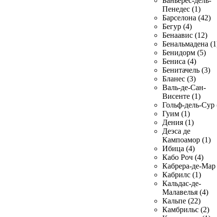
Баньерес-дель-
Пенедес (1)
Барселона (42)
Бегур (4)
Бенаавис (12)
Бенальмадена (1
Бенидорм (5)
Бениса (4)
Бенитачель (3)
Бланес (3)
Валь-де-Сан-
Висенте (1)
Гольф-дель-Сур 
Гуим (1)
Дения (1)
Деэса де
Кампоамор (1)
Ибица (4)
Кабо Роч (4)
Кабрера-де-Мар 
Кабрилс (1)
Кальдас-де-
Малавелья (4)
Кальпе (22)
Камбрильс (2)