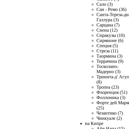
Сало (3)
Сан - Ремо (36)
Санта-Тереза-ди
Галлура (3)
Сарцана (7)
Сиена (12)
Сиракузы (10)
Сирмионе (6)
Специя (5)
Стреза (11)
Таормина (3)
Террачина (9)
Тосколано-
Мадерно (3)
Тринита-д' Агул
(8)
Тропеа (23)
Флоренция (51)
Фоллоника (3)
Форте дей Мар
(25)
Чезантико (7)
Чинкуале (2)
на Кипре
Айя-Напа (15)