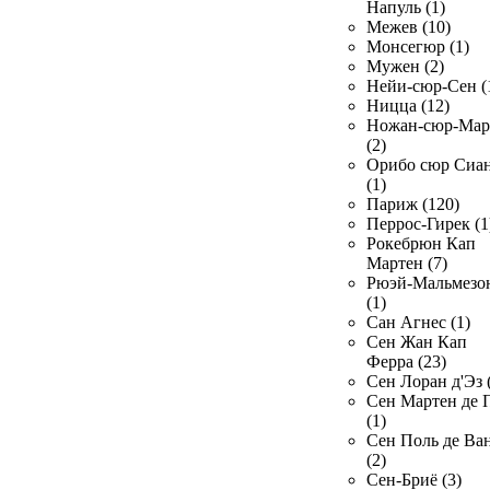
Напуль (1)
Межев (10)
Монсегюр (1)
Мужен (2)
Нейи-сюр-Сен (
Ницца (12)
Ножан-сюр-Ма
(2)
Орибо сюр Сиа
(1)
Париж (120)
Перрос-Гирек (1
Рокебрюн Кап
Мартен (7)
Рюэй-Мальмезо
(1)
Сан Агнес (1)
Сен Жан Кап
Ферра (23)
Сен Лоран д'Эз 
Сен Мартен де 
(1)
Сен Поль де Ва
(2)
Сен-Бриё (3)