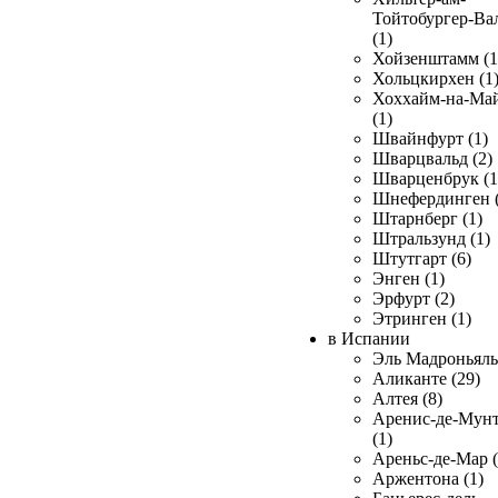
Тойтобургер-Ва
(1)
Хойзенштамм (1
Хольцкирхен (1
Хоххайм-на-Ма
(1)
Швайнфурт (1)
Шварцвальд (2)
Шварценбрук (1
Шнефердинген (
Штарнберг (1)
Штральзунд (1)
Штутгарт (6)
Энген (1)
Эрфурт (2)
Этринген (1)
в Испании
Эль Мадроньяль 
Аликанте (29)
Алтея (8)
Аренис-де-Мун
(1)
Ареньс-де-Мар (
Аржентона (1)