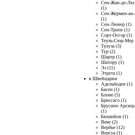
Сен-Жан-де-Лю
(1)
Сен-Жермен-ан
(1)
Сен-Люнер (1)
Сен-Тропе (1)
Сорт-Осгор (1)
Теуль-Сюр-Мер 
Тулуза (3)
Тур (2)
Шартр (1)
Шатору (1)
Эз (11)
Этрета (1)
в Швейцарии
Адельбоден (1)
Басен (1)
Блоне (5)
Бриссаго (1)
Брусино Арсиц
(1)
Бюшийон (1)
Веве (2)
Вербье (12)
Версуа (1)