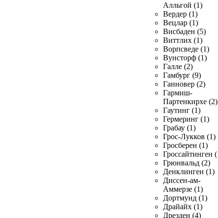
Алльгой (1)
Вердер (1)
Вецлар (1)
Висбаден (5)
Виттлих (1)
Ворпсведе (1)
Вунсторф (1)
Галле (2)
Гамбург (9)
Ганновер (2)
Гармиш-
Партенкирхе (2)
Гаутинг (1)
Гермеринг (1)
Грабау (1)
Грос-Лукков (1)
Гросберен (1)
Гроссайтинген (
Грюнвальд (2)
Денклинген (1)
Диссен-ам-
Аммерзе (1)
Дортмунд (1)
Драйайх (1)
Дрезден (4)