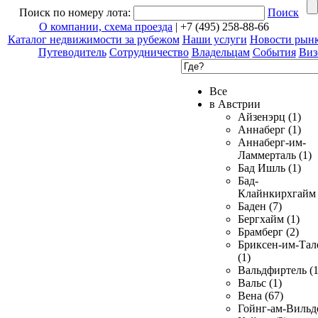
Поиск по номеру лота:
Поиск
О компании, схема проезда
| +7 (495) 258-88-66
Каталог недвижимости за рубежом
Наши услуги
Новости рын
Путеводитель
Сотрудничество
Владельцам
События
Виз
Все
в Австрии
Айзенэрц (1)
Аннаберг (1)
Аннаберг-им-
Ламмерталь (1)
Бад Ишль (1)
Бад-
Клайнкирхгайм 
Баден (7)
Бергхайм (1)
Брамберг (2)
Бриксен-им-Тал
(1)
Вальдфиртель (1
Вальс (1)
Вена (67)
Гойнг-ам-Вильд