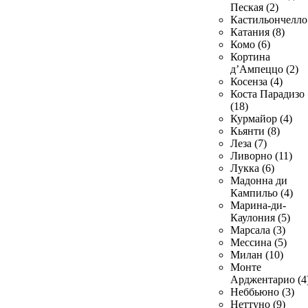
Пеская (2)
Кастильончелло 
Катания (8)
Комо (6)
Кортина
д’Ампеццо (2)
Косенза (4)
Коста Парадизо
(18)
Курмайор (4)
Кьянти (8)
Леза (7)
Ливорно (11)
Лукка (6)
Мадонна ди
Кампильо (4)
Марина-ди-
Каулония (5)
Марсала (3)
Мессина (5)
Милан (10)
Монте
Арджентарио (4
Неббьюно (3)
Неттуно (9)