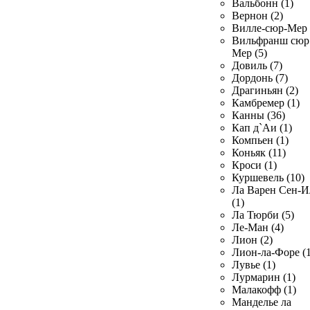
Вальбонн (1)
Вернон (2)
Вилле-сюр-Мер 
Вильфранш сюр
Мер (5)
Довиль (7)
Дордонь (7)
Драгиньян (2)
Камбремер (1)
Канны (36)
Кап д`Аи (1)
Компьен (1)
Коньяк (11)
Кроси (1)
Куршевель (10)
Ла Варен Сен-И
(1)
Ла Тюрби (5)
Ле-Ман (4)
Лион (2)
Лион-ла-Форе (1
Лувье (1)
Лурмарин (1)
Малакофф (1)
Манделье ла