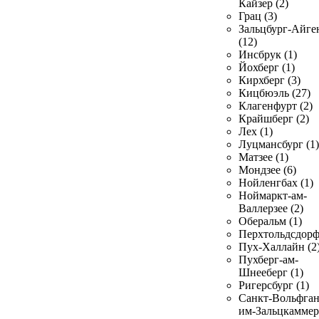
Кайзер (2)
Грац (3)
Зальцбург-Айге
(12)
Инсбрук (1)
Йохберг (1)
Кирхберг (3)
Кицбюэль (27)
Клагенфурт (2)
Крайшберг (2)
Лех (1)
Луцмансбург (1)
Матзее (1)
Мондзее (6)
Нойленгбах (1)
Ноймаркт-ам-
Валлерзее (2)
Оберальм (1)
Перхтольдсдорф
Пух-Халлайн (2
Пухберг-ам-
Шнееберг (1)
Ригерсбург (1)
Санкт-Вольфган
им-Зальцкаммер