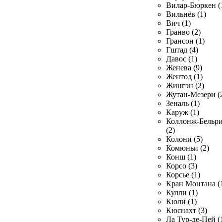
Вилар-Бюркен (
Вильнёв (1)
Вич (1)
Гранво (2)
Грансон (1)
Гштад (4)
Давос (1)
Женева (9)
Жентод (1)
Жингэн (2)
Жутан-Мезери (
Зеналь (1)
Каруж (1)
Коллонж-Бельр
(2)
Колони (5)
Комюньи (2)
Конш (1)
Корсо (3)
Корсье (1)
Кран Монтана (
Кулли (1)
Кюли (1)
Кюснахт (3)
Ла Тур-де-Пей (