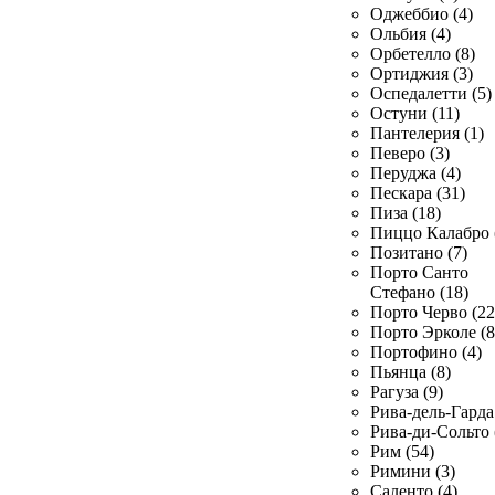
Оджеббио (4)
Ольбия (4)
Орбетелло (8)
Ортиджия (3)
Оспедалетти (5)
Остуни (11)
Пантелерия (1)
Певеро (3)
Перуджа (4)
Пескара (31)
Пиза (18)
Пиццо Калабро 
Позитано (7)
Порто Санто
Стефано (18)
Порто Черво (22
Порто Эрколе (8
Портофино (4)
Пьянца (8)
Рагуза (9)
Рива-дель-Гарда 
Рива-ди-Сольто 
Рим (54)
Римини (3)
Саленто (4)