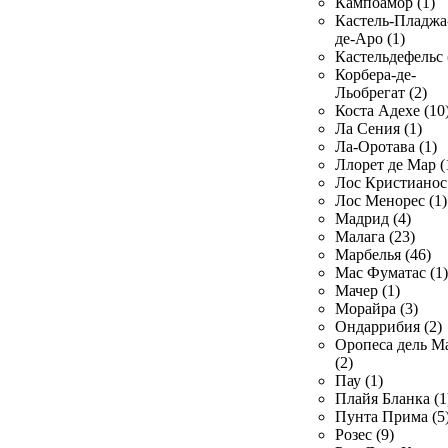
Кампоамор (1)
Кастель-Пладжа
де-Аро (1)
Кастельдефельс 
Корбера-де-
Льобрегат (2)
Коста Адехе (10
Ла Сения (1)
Ла-Оротава (1)
Ллорет де Мар (
Лос Кристианос 
Лос Менорес (1)
Мадрид (4)
Малага (23)
Марбелья (46)
Мас Фуматас (1)
Мачер (1)
Морайра (3)
Ондаррибия (2)
Оропеса дель М
(2)
Пау (1)
Плайя Бланка (1
Пунта Прима (5
Розес (9)