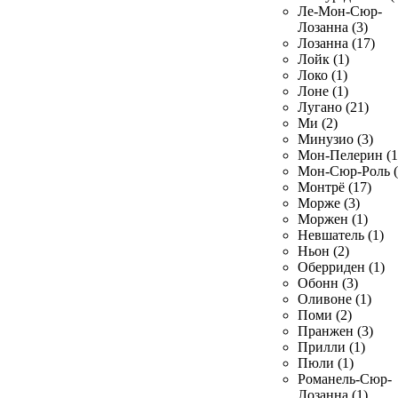
Ле-Мон-Сюр-
Лозанна (3)
Лозанна (17)
Лойк (1)
Локо (1)
Лоне (1)
Лугано (21)
Ми (2)
Минузио (3)
Мон-Пелерин (1
Мон-Сюр-Роль (
Монтрё (17)
Морже (3)
Моржен (1)
Невшатель (1)
Ньон (2)
Оберриден (1)
Обонн (3)
Оливоне (1)
Поми (2)
Пранжен (3)
Прилли (1)
Пюли (1)
Романель-Сюр-
Лозанна (1)