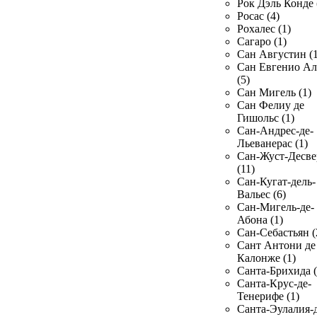
Рок Дэль Конде 
Росас (4)
Рохалес (1)
Сагаро (1)
Сан Августин (1
Сан Евгенио Ал
(5)
Сан Мигель (1)
Сан Фелиу де
Гишольс (1)
Сан-Андрес-де-
Льеванерас (1)
Сан-Жуст-Десве
(11)
Сан-Кугат-дель-
Вальес (6)
Сан-Мигель-де-
Абона (1)
Сан-Себастьян (
Сант Антони де
Калонже (1)
Санта-Брихида (
Санта-Крус-де-
Тенерифе (1)
Санта-Эулалия-д