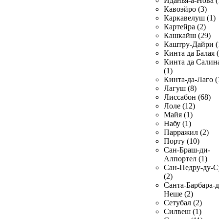
Иданья-а-Нова (
Кавоэйро (3)
Каркавелуш (1)
Картейра (2)
Кашкайш (29)
Каштру-Дайри (
Кинта да Балая (
Кинта да Салин
(1)
Кинта-да-Лаго (
Лагуш (8)
Лиссабон (68)
Лоле (12)
Майя (1)
Набу (1)
Парражил (2)
Порту (10)
Сан-Браш-ди-
Алпортел (1)
Сан-Педру-ду-С
(2)
Санта-Барбара-д
Неше (2)
Сетубал (2)
Силвеш (1)