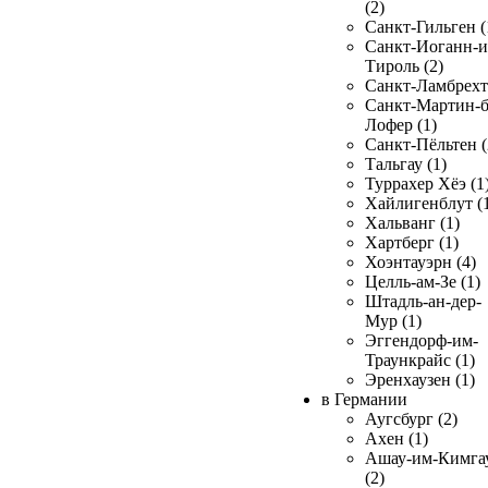
(2)
Санкт-Гильген (
Санкт-Иоганн-и
Тироль (2)
Санкт-Ламбрехт 
Санкт-Мартин-б
Лофер (1)
Санкт-Пёльтен (
Тальгау (1)
Туррахер Хёэ (1
Хайлигенблут (
Хальванг (1)
Хартберг (1)
Хоэнтауэрн (4)
Целль-ам-Зе (1)
Штадль-ан-дер-
Мур (1)
Эггендорф-им-
Траункрайс (1)
Эренхаузен (1)
в Германии
Аугсбург (2)
Ахен (1)
Ашау-им-Кимга
(2)