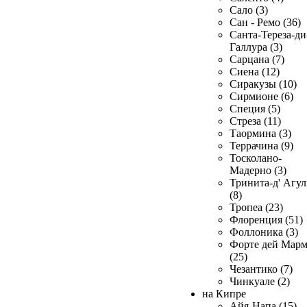
Сало (3)
Сан - Ремо (36)
Санта-Тереза-ди
Галлура (3)
Сарцана (7)
Сиена (12)
Сиракузы (10)
Сирмионе (6)
Специя (5)
Стреза (11)
Таормина (3)
Террачина (9)
Тосколано-
Мадерно (3)
Тринита-д' Агул
(8)
Тропеа (23)
Флоренция (51)
Фоллоника (3)
Форте дей Мар
(25)
Чезантико (7)
Чинкуале (2)
на Кипре
Айя-Напа (15)