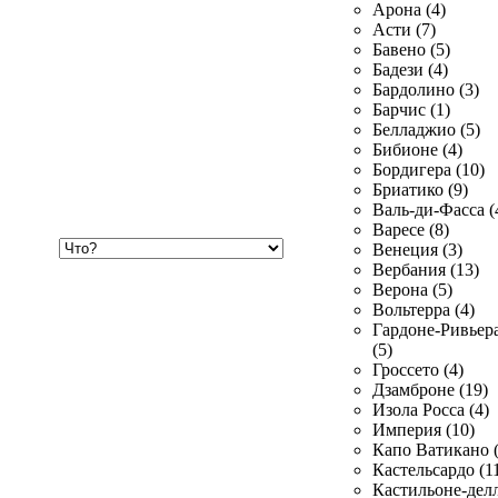
Арона (4)
Асти (7)
Бавено (5)
Бадези (4)
Бардолино (3)
Барчис (1)
Белладжио (5)
Бибионе (4)
Бордигера (10)
Бриатико (9)
Валь-ди-Фасса (
Варесе (8)
Хочу
Венеция (3)
купить
Вербания (13)
Верона (5)
Вольтерра (4)
Гардоне-Ривьер
(5)
Гроссето (4)
Дзамброне (19)
Изола Росса (4)
Империя (10)
Капо Ватикано (
Кастельсардо (1
Кастильоне-делл