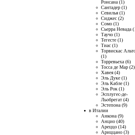
Ронсана (1)
Сантадер (1)
Севилья (1)
Сиджес (2)
Сомо (1)
Сьерра Невада (
Таучо (1)
Тегесте (1)
Тиас (1)
Торвискас Альт
(1)
Торревьеха (6)
Тосса де Мар (2)
Хавея (4)
Эль Дуке (1)
Эль Кабле (1)
Эль Рок (1)
Эсплугес-де-
Льобрегат (4)
Эстепона (9)
в Италии
Анкона (9)
Анцио (40)
Ареццо (14)
Ариццано (3)