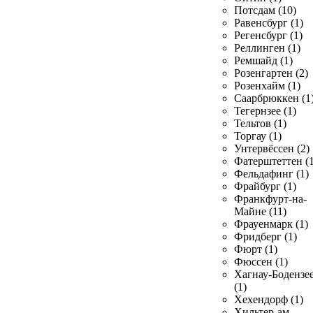
Потсдам (10)
Равенсбург (1)
Регенсбург (1)
Реллинген (1)
Ремшайд (1)
Розенгартен (2)
Розенхайм (1)
Саарбрюккен (1
Тегернзее (1)
Тельтов (1)
Торгау (1)
Унтервёссен (2)
Фатерштеттен (1
Фельдафинг (1)
Фрайбург (1)
Франкфурт-на-
Майне (11)
Фрауенмарк (1)
Фридберг (1)
Фюрт (1)
Фюссен (1)
Хагнау-Бодензе
(1)
Хехендорф (1)
Хильтер-ам-