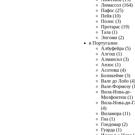
Лимассол (164)
Пафос (25)
Пейя (10)
Полис (3)
Протарас (19)
Тала (1)
Энгоми (2)
в Португалии
Албуфейра (5)
Алгош (1)
Алмансил (3)
Анхос (1)
Асотеяш (4)
Боликейме (3)
Вале до Лобо (4
Вале-Формозу (
Вила-Нова-де-
Милфонтеш (1)
Вила-Нова-ди-Г
(4)
Виламора (11)
Гиа (1)
Гондомар (2)
Гуарда (1)