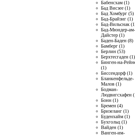
Бабенсхам (1)
Бад Висзее (1)
Бад Хомбург (5)
Бад-Брайзиг (1)
Бад-Вильснак (1
Бад-Мюндер-ам
Дайстер (1)
Баден-Баден (8)
Бамберг (1)
Берлин (53)
Берхтесгаден (1)
Бинген-на-Рейн
(1)
Биссендорф (1)
Бланкенфельде-
Малов (1)
Бодман-
Людвигсхафен (
Бонн (1)
Бремен (4)
Бризеланг (1)
Буденхайм (1)
Бухгольц (1)
Вайден (1)
Ванген-им-