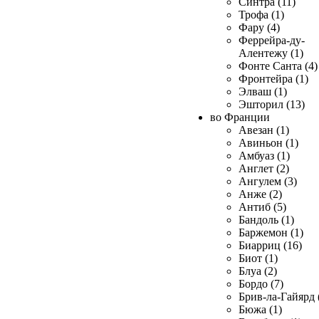
Синтра (11)
Трофа (1)
Фару (4)
Феррейра-ду-
Алентежу (1)
Фонте Санта (4)
Фронтейра (1)
Элваш (1)
Эшторил (13)
во Франции
Авезан (1)
Авиньон (1)
Амбуаз (1)
Англет (2)
Ангулем (3)
Анже (2)
Антиб (5)
Бандоль (1)
Баржемон (1)
Биарриц (16)
Биот (1)
Блуа (2)
Бордо (7)
Брив-ла-Гайярд 
Бюжа (1)