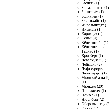
Засниц (1)
Зигмаринген (1)
Зинцхайм (1)
Золинген (1)
Зюльцхайн (1)
Ингольштадт (1
Инцелль (1)
Карлсруэ (1)
Кёльн (4)
Кёнигштайн (1)
Кёнигштайн-
Таунус (1)
Кронберг (1)
Леверкузен (1)
Лейпциг (2)
Луфткурорт-
Люкендорф (1)
Мюльхайм-на-Р
(1)
Мюнхен (20)
Николасзее (1)
Нойзес (1)
Нюрнберг (2)
Обераммергау (3
Ойтин (1)