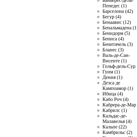
Баньерес-дель-
Пенедес (1)
Барселона (42)
Бегур (4)
Бенаавис (12)
Бенальмадена (1
Бенидорм (5)
Бениса (4)
Бенитачель (3)
Бланес (3)
Валь-де-Сан-
Висенте (1)
Гольф-дель-Сур 
Гуим (1)
Дения (1)
Деэса де
Кампоамор (1)
Ибица (4)
Кабо Роч (4)
Кабрера-де-Мар 
Кабрилс (1)
Кальдас-де-
Малавелья (4)
Кальпе (22)
Камбрильс (2)