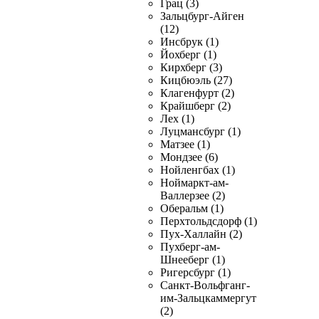
Грац (3)
Зальцбург-Айген
(12)
Инсбрук (1)
Йохберг (1)
Кирхберг (3)
Кицбюэль (27)
Клагенфурт (2)
Крайшберг (2)
Лех (1)
Луцмансбург (1)
Матзее (1)
Мондзее (6)
Нойленгбах (1)
Ноймаркт-ам-
Валлерзее (2)
Оберальм (1)
Перхтольдсдорф (1)
Пух-Халлайн (2)
Пухберг-ам-
Шнееберг (1)
Ригерсбург (1)
Санкт-Вольфганг-
им-Зальцкаммергут
(2)