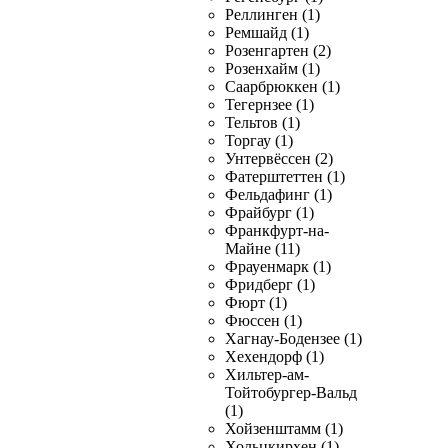
Реллинген (1)
Ремшайд (1)
Розенгартен (2)
Розенхайм (1)
Саарбрюккен (1)
Тегернзее (1)
Тельтов (1)
Торгау (1)
Унтервёссен (2)
Фатерштеттен (1)
Фельдафинг (1)
Фрайбург (1)
Франкфурт-на-
Майне (11)
Фрауенмарк (1)
Фридберг (1)
Фюрт (1)
Фюссен (1)
Хагнау-Бодензее (1)
Хехендорф (1)
Хильтер-ам-
Тойтобургер-Вальд
(1)
Хойзенштамм (1)
Хольцкирхен (1)