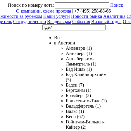
Поиск по номеру лота:
Поиск
О компании, схема проезда
| +7 (495) 258-88-66
ижимости за рубежом
Наши услуги
Новости рынка
Аналитика
Ст
дитель
Сотрудничество
Владельцам
События
Визовый отдел
О к
Все
в Австрии
Айзенэрц (1)
Аннаберг (1)
Аннаберг-им-
Ламмерталь (1)
Бад Ишль (1)
Бад-Клайнкирхгайм
(5)
Баден (7)
Бергхайм (1)
Брамберг (2)
Бриксен-им-Тале (1)
Вальдфиртель (1)
Вальс (1)
Вена (67)
Гойнг-ам-Вильден-
Кайзер (2)