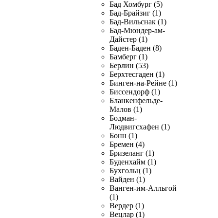
Бад Хомбург (5)
Бад-Брайзиг (1)
Бад-Вильснак (1)
Бад-Мюндер-ам-
Дайстер (1)
Баден-Баден (8)
Бамберг (1)
Берлин (53)
Берхтесгаден (1)
Бинген-на-Рейне (1)
Биссендорф (1)
Бланкенфельде-
Малов (1)
Бодман-
Людвигсхафен (1)
Бонн (1)
Бремен (4)
Бризеланг (1)
Буденхайм (1)
Бухгольц (1)
Вайден (1)
Ванген-им-Алльгой
(1)
Вердер (1)
Вецлар (1)