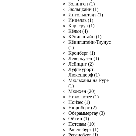
Золинген (1)
Зюльцхайн (1)
Ингольштадт (1)
Инцелль (1)
Карлсруэ (1)
Кёльн (4)
Кёнигштайн (1)
Кёнигштайн-Таунус
(1)
Кронберг (1)
Леверкузен (1)
Лейпциг (2)
Луфткурорт-
Люкендорф (1)
Мюльхайм-на-Руре
(1)
Мюнхен (20)
Николасзее (1)
Нойзес (1)
Нюрнберг (2)
Обераммергау (3)
Ойтин (1)
Потсдам (10)
Равенсбург (1)
Регенсбург (1)