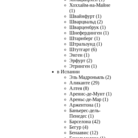
Хоххайм-на-Майне
(1)
Швайнфурт (1)
Шварцвальд (2)
Шварценбрук (1)
Шнефердинген (1)
Штарнберг (1)
Штральзунд (1)
Штутгарт (6)
Энген (1)
Эрфурт (2)
Этринген (1)
в Испании
Эль Мадроньяль (2)
Аликанте (29)
Алтея (8)
Аренис-де-Мунт (1)
Ареньс-де-Мар (1)
Аржентона (1)
Баньерес-дель-
Пенедес (1)
Барселона (42)
Бегур (4)
Бенаавис (12)