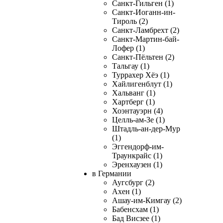
Санкт-Гильген (1)
Санкт-Иоганн-ин-
Тироль (2)
Санкт-Ламбрехт (2)
Санкт-Мартин-бай-
Лофер (1)
Санкт-Пёльтен (2)
Тальгау (1)
Туррахер Хёэ (1)
Хайлигенблут (1)
Хальванг (1)
Хартберг (1)
Хоэнтауэрн (4)
Целль-ам-Зе (1)
Штадль-ан-дер-Мур
(1)
Эггендорф-им-
Траункрайс (1)
Эренхаузен (1)
в Германии
Аугсбург (2)
Ахен (1)
Ашау-им-Кимгау (2)
Бабенсхам (1)
Бад Висзее (1)