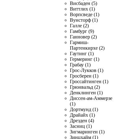
Висбаден (5)
Виттлих (1)
Ворпсведе (1)
Вунсторф (1)
Галле (2)
Гамбург (9)
Ганновер (2)
Гармиш-
Партенкирхе (2)
Гаутинг (1)
Гермеринг (1)
Грабау (1)
Грос-Лукков (1)
Гросберен (1)
Гроссайтинген (1)
Грюнвальд (2)
Денклинген (1)
Диссен-ам-Аммерзе
(1)
Дортмунд (1)
Драйайх (1)
Дрезден (4)
Засниц (1)
Зигмаринген (1)
Зинцхайм (1)