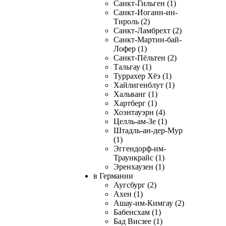
Санкт-Гильген (1)
Санкт-Иоганн-ин-
Тироль (2)
Санкт-Ламбрехт (2)
Санкт-Мартин-бай-
Лофер (1)
Санкт-Пёльтен (2)
Тальгау (1)
Туррахер Хёэ (1)
Хайлигенблут (1)
Хальванг (1)
Хартберг (1)
Хоэнтауэрн (4)
Целль-ам-Зе (1)
Штадль-ан-дер-Мур
(1)
Эггендорф-им-
Траункрайс (1)
Эренхаузен (1)
в Германии
Аугсбург (2)
Ахен (1)
Ашау-им-Кимгау (2)
Бабенсхам (1)
Бад Висзее (1)