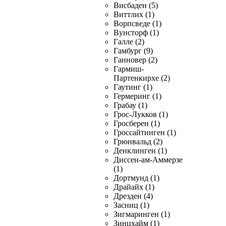
Висбаден (5)
Виттлих (1)
Ворпсведе (1)
Вунсторф (1)
Галле (2)
Гамбург (9)
Ганновер (2)
Гармиш-
Партенкирхе (2)
Гаутинг (1)
Гермеринг (1)
Грабау (1)
Грос-Лукков (1)
Гросберен (1)
Гроссайтинген (1)
Грюнвальд (2)
Денклинген (1)
Диссен-ам-Аммерзе
(1)
Дортмунд (1)
Драйайх (1)
Дрезден (4)
Засниц (1)
Зигмаринген (1)
Зинцхайм (1)