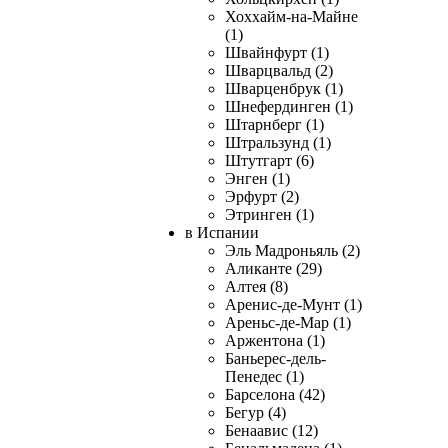
Хоххайм-на-Майне
(1)
Швайнфурт (1)
Шварцвальд (2)
Шварценбрук (1)
Шнефердинген (1)
Штарнберг (1)
Штральзунд (1)
Штутгарт (6)
Энген (1)
Эрфурт (2)
Этринген (1)
в Испании
Эль Мадроньяль (2)
Аликанте (29)
Алтея (8)
Аренис-де-Мунт (1)
Ареньс-де-Мар (1)
Аржентона (1)
Баньерес-дель-
Пенедес (1)
Барселона (42)
Бегур (4)
Бенаавис (12)