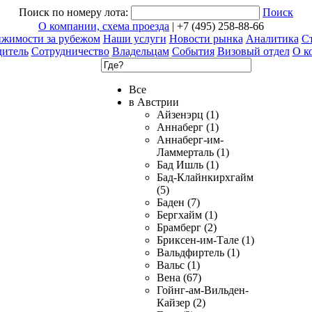
Поиск по номеру лота:
Поиск
О компании, схема проезда
| +7 (495) 258-88-66
ижимости за рубежом
Наши услуги
Новости рынка
Аналитика
Ст
дитель
Сотрудничество
Владельцам
События
Визовый отдел
О к
Все
в Австрии
Айзенэрц (1)
Аннаберг (1)
Аннаберг-им-
Ламмерталь (1)
Бад Ишль (1)
Бад-Клайнкирхгайм
(5)
Баден (7)
Бергхайм (1)
Брамберг (2)
Бриксен-им-Тале (1)
Вальдфиртель (1)
Вальс (1)
Вена (67)
Гойнг-ам-Вильден-
Кайзер (2)