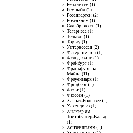
Реллинген (1)
Ремшайд (1)
Розенгартен (2)
Розенхайм (1)
Саарбрюккен (1)
Тегернзее (1)
Тельтов (1)
Торгау (1)
Унтервёссен (2)
Фатерштеттен (1)
Фельдафинг (1)
Фрайбург (1)
Франкфурт-на-
Майне (11)
Фрауенмарк (1)
Фридберг (1)
Фюрт (1)
Фюссен (1)
Хагнау-Бодензее (1)
Хехендорф (1)
Хильтер-ам-
Тойтобургер-Вальд
(1)
Хойзенштамм (1)
Хольцкирхен (1)