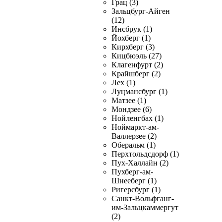
Грац (3)
Зальцбург-Айген
(12)
Инсбрук (1)
Йохберг (1)
Кирхберг (3)
Кицбюэль (27)
Клагенфурт (2)
Крайшберг (2)
Лех (1)
Луцмансбург (1)
Матзее (1)
Мондзее (6)
Нойленгбах (1)
Ноймаркт-ам-
Валлерзее (2)
Оберальм (1)
Перхтольдсдорф (1)
Пух-Халлайн (2)
Пухберг-ам-
Шнееберг (1)
Ригерсбург (1)
Санкт-Вольфганг-
им-Зальцкаммергут
(2)