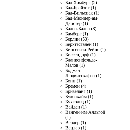
Бад Хомбург (5)
Бад-Брайзиг (1)
Бад-Вильснак (1)
Бад-Мюндер-ам-
Дайстер (1)
Баден-Баден (8)
Бамберг (1)
Берлин (53)
Берхтесгаден (1)
Бинген-на-Рейне (1)
Биссендорф (1)
Бланкенфельде-
Малов (1)
Бодман-
Людвигсхафен (1)
Бонн (1)
Бремен (4)
Бризеланг (1)
Буденхайм (1)
Бухгольц (1)
Вайден (1)
Ванген-им-Алльгой
(1)
Вердер (1)
Вецлар (1)