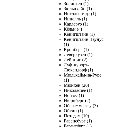
Золинген (1)
Зюльцхайн (1)
Ингольштадт (1)
Инцелль (1)
Карлсруэ (1)
Кёльн (4)
Кёнигштайн (1)
Кёнигштайн-Таунус
(1)
Кронберг (1)
Леверкузен (1)
Лейпциг (2)
Луфткурорт-
Люкендорф (1)
Мюльхайм-на-Руре
(1)
Мюнхен (20)
Николасзее (1)
Нойзес (1)
Нюрнберг (2)
Обераммергау (3)
Ойтин (1)
Потсдам (10)
Равенсбург (1)
Регенсбург (1)