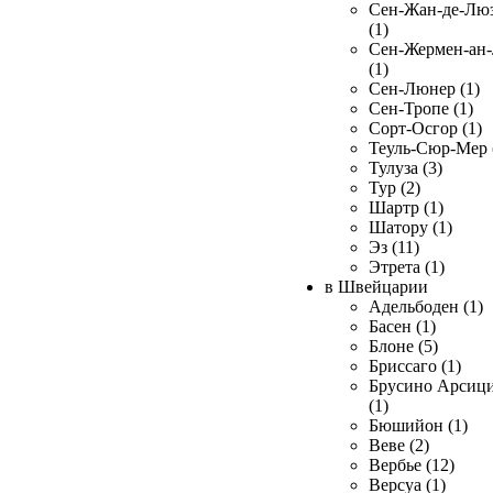
Сен-Жан-де-Лю
(1)
Сен-Жермен-ан
(1)
Сен-Люнер (1)
Сен-Тропе (1)
Сорт-Осгор (1)
Теуль-Сюр-Мер 
Тулуза (3)
Тур (2)
Шартр (1)
Шатору (1)
Эз (11)
Этрета (1)
в Швейцарии
Адельбоден (1)
Басен (1)
Блоне (5)
Бриссаго (1)
Брусино Арсиц
(1)
Бюшийон (1)
Веве (2)
Вербье (12)
Версуа (1)