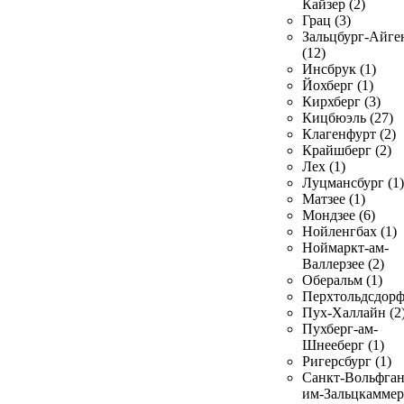
Кайзер (2)
Грац (3)
Зальцбург-Айге
(12)
Инсбрук (1)
Йохберг (1)
Кирхберг (3)
Кицбюэль (27)
Клагенфурт (2)
Крайшберг (2)
Лех (1)
Луцмансбург (1)
Матзее (1)
Мондзее (6)
Нойленгбах (1)
Ноймаркт-ам-
Валлерзее (2)
Оберальм (1)
Перхтольдсдорф
Пух-Халлайн (2
Пухберг-ам-
Шнееберг (1)
Ригерсбург (1)
Санкт-Вольфган
им-Зальцкаммер