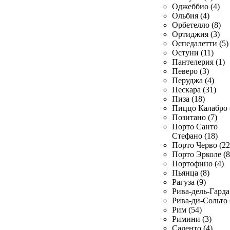
Оджеббио (4)
Ольбия (4)
Орбетелло (8)
Ортиджия (3)
Оспедалетти (5)
Остуни (11)
Пантелерия (1)
Певеро (3)
Перуджа (4)
Пескара (31)
Пиза (18)
Пиццо Калабро 
Позитано (7)
Порто Санто
Стефано (18)
Порто Черво (22
Порто Эрколе (8
Портофино (4)
Пьянца (8)
Рагуза (9)
Рива-дель-Гарда 
Рива-ди-Сольто 
Рим (54)
Римини (3)
Саленто (4)