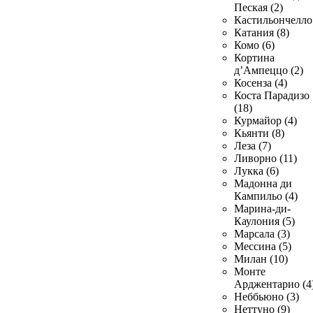
Пеская (2)
Кастильончелло 
Катания (8)
Комо (6)
Кортина
д’Ампеццо (2)
Косенза (4)
Коста Парадизо
(18)
Курмайор (4)
Кьянти (8)
Леза (7)
Ливорно (11)
Лукка (6)
Мадонна ди
Кампильо (4)
Марина-ди-
Каулония (5)
Марсала (3)
Мессина (5)
Милан (10)
Монте
Арджентарио (4
Неббьюно (3)
Неттуно (9)