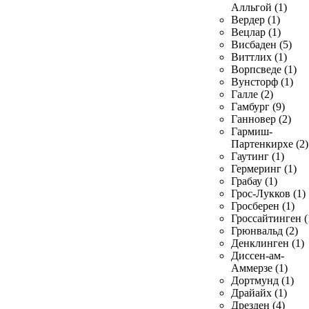
Алльгой (1)
Вердер (1)
Вецлар (1)
Висбаден (5)
Виттлих (1)
Ворпсведе (1)
Вунсторф (1)
Галле (2)
Гамбург (9)
Ганновер (2)
Гармиш-
Партенкирхе (2)
Гаутинг (1)
Гермеринг (1)
Грабау (1)
Грос-Лукков (1)
Гросберен (1)
Гроссайтинген (
Грюнвальд (2)
Денклинген (1)
Диссен-ам-
Аммерзе (1)
Дортмунд (1)
Драйайх (1)
Дрезден (4)