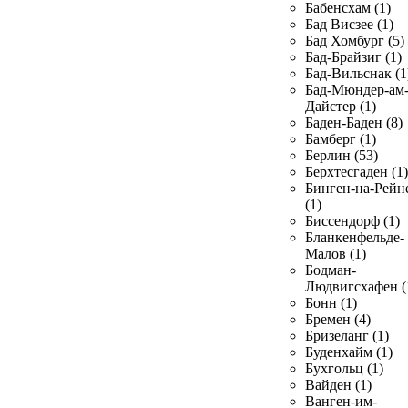
Бабенсхам (1)
Бад Висзее (1)
Бад Хомбург (5)
Бад-Брайзиг (1)
Бад-Вильснак (1
Бад-Мюндер-ам
Дайстер (1)
Баден-Баден (8)
Бамберг (1)
Берлин (53)
Берхтесгаден (1)
Бинген-на-Рейн
(1)
Биссендорф (1)
Бланкенфельде-
Малов (1)
Бодман-
Людвигсхафен (
Бонн (1)
Бремен (4)
Бризеланг (1)
Буденхайм (1)
Бухгольц (1)
Вайден (1)
Ванген-им-