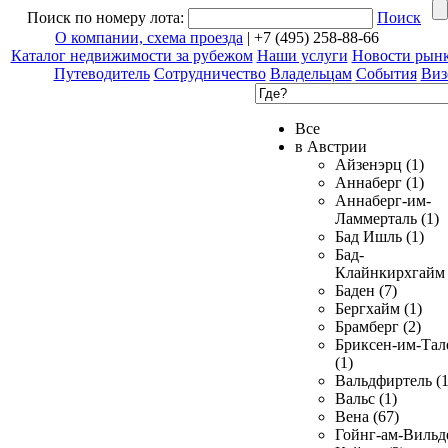
Поиск по номеру лота:
Поиск
О компании, схема проезда
| +7 (495) 258-88-66
Каталог недвижимости за рубежом
Наши услуги
Новости рын
Путеводитель
Сотрудничество
Владельцам
События
Виз
Все
в Австрии
Айзенэрц (1)
Аннаберг (1)
Аннаберг-им-
Ламмерталь (1)
Бад Ишль (1)
Бад-
Клайнкирхгайм 
Баден (7)
Бергхайм (1)
Брамберг (2)
Бриксен-им-Тал
(1)
Вальдфиртель (1
Вальс (1)
Вена (67)
Гойнг-ам-Вильд