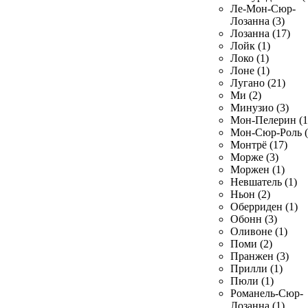
Ле-Мон-Сюр-
Лозанна (3)
Лозанна (17)
Лойк (1)
Локо (1)
Лоне (1)
Лугано (21)
Ми (2)
Минузио (3)
Мон-Пелерин (1
Мон-Сюр-Роль (
Монтрё (17)
Морже (3)
Моржен (1)
Невшатель (1)
Ньон (2)
Оберриден (1)
Обонн (3)
Оливоне (1)
Поми (2)
Пранжен (3)
Прилли (1)
Пюли (1)
Романель-Сюр-
Лозанна (1)