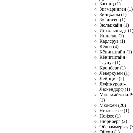
Засниц (1)
Зигмаринген (1)
Зинцхайм (1)
Золинген (1)
Зюльцхайн (1)
Ингольштадт (1
Инцелль (1)
Карлсруэ (1)
Кёльн (4)
Кёнигштайн (1)
Кёнигштайн-
Таунус (1)
Кронберг (1)
Леверкузен (1)
Лейпциг (2)
Луфткурорт-
Люкендорф (1)
Мюльхайм-на-Р
(1)
Мюнхен (20)
Николасзее (1)
Нойзес (1)
Нюрнберг (2)
Обераммергау (3
Ойтин (1)