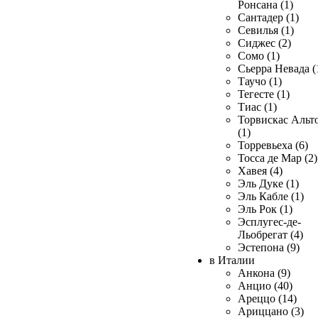
Ронсана (1)
Сантадер (1)
Севилья (1)
Сиджес (2)
Сомо (1)
Сьерра Невада (
Таучо (1)
Тегесте (1)
Тиас (1)
Торвискас Альт
(1)
Торревьеха (6)
Тосса де Мар (2)
Хавея (4)
Эль Дуке (1)
Эль Кабле (1)
Эль Рок (1)
Эсплугес-де-
Льобрегат (4)
Эстепона (9)
в Италии
Анкона (9)
Анцио (40)
Ареццо (14)
Ариццано (3)