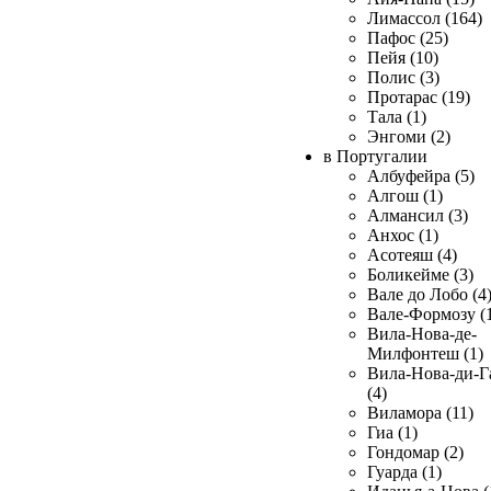
Лимассол (164)
Пафос (25)
Пейя (10)
Полис (3)
Протарас (19)
Тала (1)
Энгоми (2)
в Португалии
Албуфейра (5)
Алгош (1)
Алмансил (3)
Анхос (1)
Асотеяш (4)
Боликейме (3)
Вале до Лобо (4
Вале-Формозу (
Вила-Нова-де-
Милфонтеш (1)
Вила-Нова-ди-Г
(4)
Виламора (11)
Гиа (1)
Гондомар (2)
Гуарда (1)