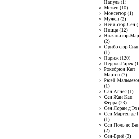
Напуль (1)
Межев (10)
Монсегюр (1)
Мужен (2)
Нейи-сюр-Сен (
Ницца (12)
Ножан-сюр-Ма
(2)
Орибо сюр Сиа
(1)
Париж (120)
Перрос-Гирек (1
Рокебрюн Кап
Мартен (7)
Рюэй-Мальмезо
(1)
Сан Агнес (1)
Сен Жан Кап
Ферра (23)
Сен Лоран д'Эз 
Сен Мартен де 
(1)
Сен Поль де Ва
(2)
Сен-Бриё (3)