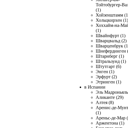
Тойтобургер-Ва
(1)
Хойзенштамм (1
Хольцкирхен (1
Хоххайм-на-Ма
(1)
Швайнфурт (1)
Шварцвальд (2)
Шварценбрук (1
Шнефердинген (
Штарнберг (1)
Штральзунд (1)
Штутгарт (6)
Энген (1)
Эрфурт (2)
Этринген (1)
в Испании
Эль Мадроньяль 
Аликанте (29)
Алтея (8)
Аренис-де-Мун
(1)
Ареньс-де-Мар (
Аржентона (1)