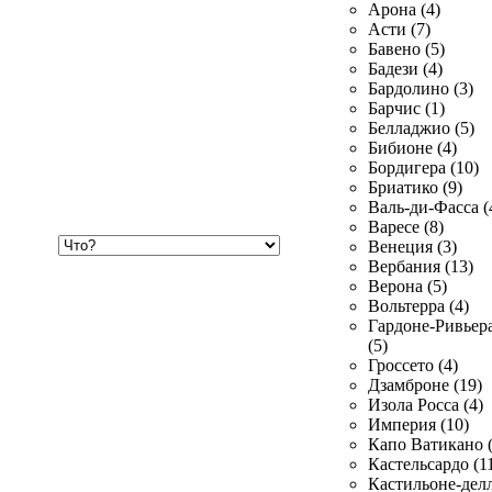
Арона (4)
Асти (7)
Бавено (5)
Бадези (4)
Бардолино (3)
Барчис (1)
Белладжио (5)
Бибионе (4)
Бордигера (10)
Бриатико (9)
Валь-ди-Фасса (
Варесе (8)
Хочу
Венеция (3)
купить
Вербания (13)
Верона (5)
Вольтерра (4)
Гардоне-Ривьер
(5)
Гроссето (4)
Дзамброне (19)
Изола Росса (4)
Империя (10)
Капо Ватикано (
Кастельсардо (1
Кастильоне-делл