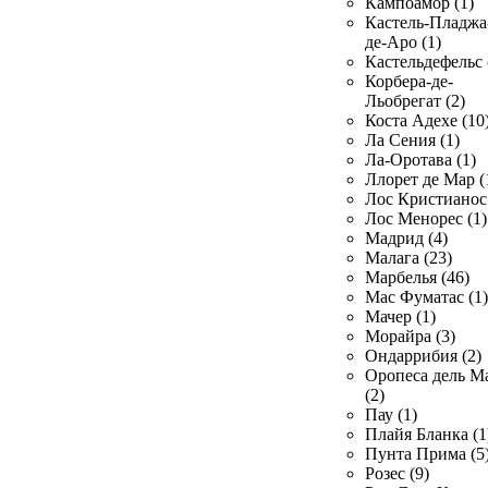
Кампоамор (1)
Кастель-Пладжа
де-Аро (1)
Кастельдефельс 
Корбера-де-
Льобрегат (2)
Коста Адехе (10
Ла Сения (1)
Ла-Оротава (1)
Ллорет де Мар (
Лос Кристианос 
Лос Менорес (1)
Мадрид (4)
Малага (23)
Марбелья (46)
Мас Фуматас (1)
Мачер (1)
Морайра (3)
Ондаррибия (2)
Оропеса дель М
(2)
Пау (1)
Плайя Бланка (1
Пунта Прима (5
Розес (9)