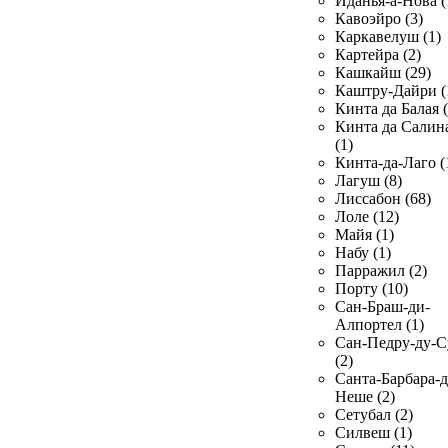
Иданья-а-Нова (
Кавоэйро (3)
Каркавелуш (1)
Картейра (2)
Кашкайш (29)
Каштру-Дайри (
Кинта да Балая (
Кинта да Салин
(1)
Кинта-да-Лаго (
Лагуш (8)
Лиссабон (68)
Лоле (12)
Майя (1)
Набу (1)
Парражил (2)
Порту (10)
Сан-Браш-ди-
Алпортел (1)
Сан-Педру-ду-С
(2)
Санта-Барбара-д
Неше (2)
Сетубал (2)
Силвеш (1)