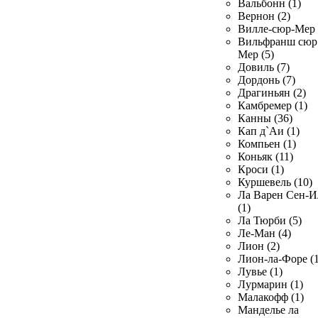
Вальбонн (1)
Вернон (2)
Вилле-сюр-Мер 
Вильфранш сюр
Мер (5)
Довиль (7)
Дордонь (7)
Драгиньян (2)
Камбремер (1)
Канны (36)
Кап д`Аи (1)
Компьен (1)
Коньяк (11)
Кроси (1)
Куршевель (10)
Ла Варен Сен-И
(1)
Ла Тюрби (5)
Ле-Ман (4)
Лион (2)
Лион-ла-Форе (1
Лувье (1)
Лурмарин (1)
Малакофф (1)
Манделье ла