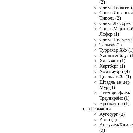
(2)
Санкт-Гильген (
Санкт-Иоганн-и
Тироль (2)
Санкт-Ламбрехт 
Санкт-Мартин-б
Лофер (1)
Санкт-Пёльтен (
Тальгау (1)
Туррахер Хёэ (1
Хайлигенблут (
Хальванг (1)
Хартберг (1)
Хоэнтауэрн (4)
Целль-ам-Зе (1)
Штадль-ан-дер-
Мур (1)
Эггендорф-им-
Траункрайс (1)
Эренхаузен (1)
в Германии
Аугсбург (2)
Ахен (1)
Ашау-им-Кимга
(2)