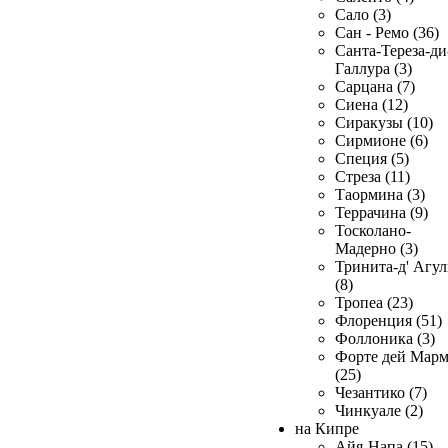
Сало (3)
Сан - Ремо (36)
Санта-Тереза-ди
Галлура (3)
Сарцана (7)
Сиена (12)
Сиракузы (10)
Сирмионе (6)
Специя (5)
Стреза (11)
Таормина (3)
Террачина (9)
Тосколано-
Мадерно (3)
Тринита-д' Агул
(8)
Тропеа (23)
Флоренция (51)
Фоллоника (3)
Форте дей Мар
(25)
Чезантико (7)
Чинкуале (2)
на Кипре
Айя-Напа (15)