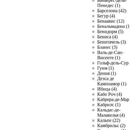
Баньерес-дель-
Пенедес (1)
Барселона (42)
Бегур (4)
Бенаавис (12)
Бенальмадена (1
Бенидорм (5)
Бениса (4)
Бенитачель (3)
Бланес (3)
Валь-де-Сан-
Висенте (1)
Гольф-дель-Сур 
Гуим (1)
Дения (1)
Деэса де
Кампоамор (1)
Ибица (4)
Кабо Роч (4)
Кабрера-де-Мар 
Кабрилс (1)
Кальдас-де-
Малавелья (4)
Кальпе (22)
Камбрильс (2)