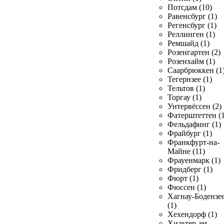
Потсдам (10)
Равенсбург (1)
Регенсбург (1)
Реллинген (1)
Ремшайд (1)
Розенгартен (2)
Розенхайм (1)
Саарбрюккен (1
Тегернзее (1)
Тельтов (1)
Торгау (1)
Унтервёссен (2)
Фатерштеттен (1
Фельдафинг (1)
Фрайбург (1)
Франкфурт-на-
Майне (11)
Фрауенмарк (1)
Фридберг (1)
Фюрт (1)
Фюссен (1)
Хагнау-Бодензе
(1)
Хехендорф (1)
Хильтер-ам-