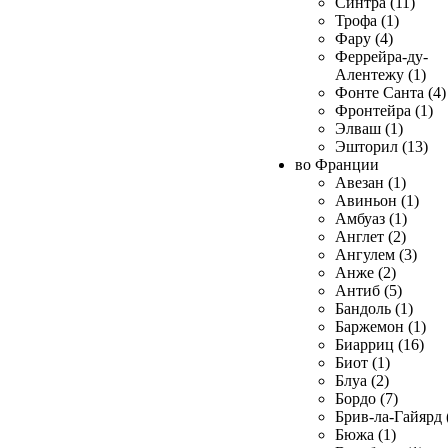
Синтра (11)
Трофа (1)
Фару (4)
Феррейра-ду-
Алентежу (1)
Фонте Санта (4)
Фронтейра (1)
Элваш (1)
Эшторил (13)
во Франции
Авезан (1)
Авиньон (1)
Амбуаз (1)
Англет (2)
Ангулем (3)
Анже (2)
Антиб (5)
Бандоль (1)
Баржемон (1)
Биарриц (16)
Биот (1)
Блуа (2)
Бордо (7)
Брив-ла-Гайярд 
Бюжа (1)