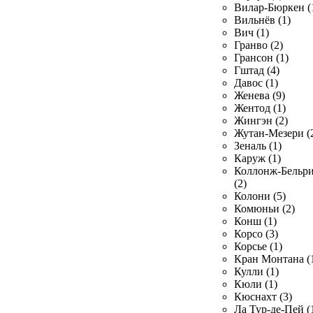
Вилар-Бюркен (
Вильнёв (1)
Вич (1)
Гранво (2)
Грансон (1)
Гштад (4)
Давос (1)
Женева (9)
Жентод (1)
Жингэн (2)
Жутан-Мезери (
Зеналь (1)
Каруж (1)
Коллонж-Бельр
(2)
Колони (5)
Комюньи (2)
Конш (1)
Корсо (3)
Корсье (1)
Кран Монтана (
Кулли (1)
Кюли (1)
Кюснахт (3)
Ла Тур-де-Пей (