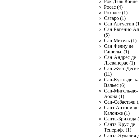
Рок Дэль Конде 
Росас (4)
Рохалес (1)
Сагаро (1)
Сан Августин (1
Сан Евгенио Ал
(5)
Сан Мигель (1)
Сан Фелиу де
Гишольс (1)
Сан-Андрес-де-
Льеванерас (1)
Сан-Жуст-Десве
(11)
Сан-Кугат-дель-
Вальес (6)
Сан-Мигель-де-
Абона (1)
Сан-Себастьян (
Сант Антони де
Калонже (1)
Санта-Брихида (
Санта-Крус-де-
Тенерифе (1)
Санта-Эулалия-д