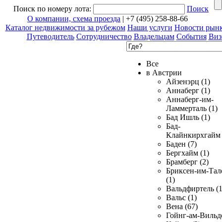
Поиск по номеру лота:
Поиск
О компании, схема проезда
| +7 (495) 258-88-66
Каталог недвижимости за рубежом
Наши услуги
Новости рын
Путеводитель
Сотрудничество
Владельцам
События
Виз
Все
в Австрии
Айзенэрц (1)
Аннаберг (1)
Аннаберг-им-
Ламмерталь (1)
Бад Ишль (1)
Бад-
Клайнкирхгайм 
Баден (7)
Бергхайм (1)
Брамберг (2)
Бриксен-им-Тал
(1)
Вальдфиртель (1
Вальс (1)
Вена (67)
Гойнг-ам-Вильд