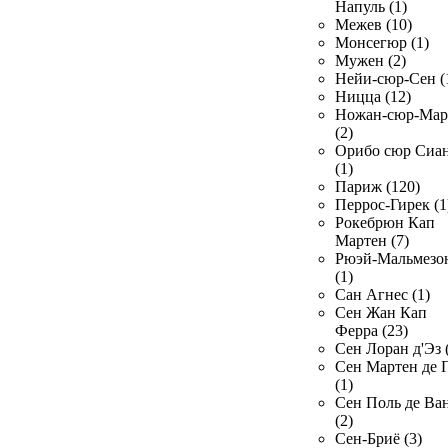
Напуль (1)
Межев (10)
Монсегюр (1)
Мужен (2)
Нейи-сюр-Сен (
Ницца (12)
Ножан-сюр-Ма
(2)
Орибо сюр Сиа
(1)
Париж (120)
Перрос-Гирек (1
Рокебрюн Кап
Мартен (7)
Рюэй-Мальмезо
(1)
Сан Агнес (1)
Сен Жан Кап
Ферра (23)
Сен Лоран д'Эз 
Сен Мартен де 
(1)
Сен Поль де Ва
(2)
Сен-Бриё (3)