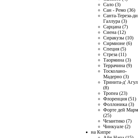
Сало (3)
Сан - Ремо (36)
Санта-Тереза-ди
Галлура (3)
Сарцана (7)
Сиена (12)
Сиракузы (10)
Сирмионе (6)
Специя (5)
Стреза (11)
Таормина (3)
Террачина (9)
Тосколано-
Мадерно (3)
Тринита-д' Агул
(8)
Тропеа (23)
Флоренция (51)
Фоллоника (3)
Форте дей Мар
(25)
Чезантико (7)
Чинкуале (2)
на Кипре
Айя-Напа (15)