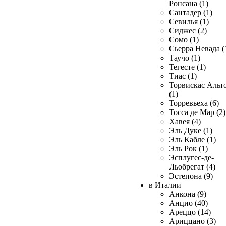
Ронсана (1)
Сантадер (1)
Севилья (1)
Сиджес (2)
Сомо (1)
Сьерра Невада (
Таучо (1)
Тегесте (1)
Тиас (1)
Торвискас Альт
(1)
Торревьеха (6)
Тосса де Мар (2)
Хавея (4)
Эль Дуке (1)
Эль Кабле (1)
Эль Рок (1)
Эсплугес-де-
Льобрегат (4)
Эстепона (9)
в Италии
Анкона (9)
Анцио (40)
Ареццо (14)
Ариццано (3)