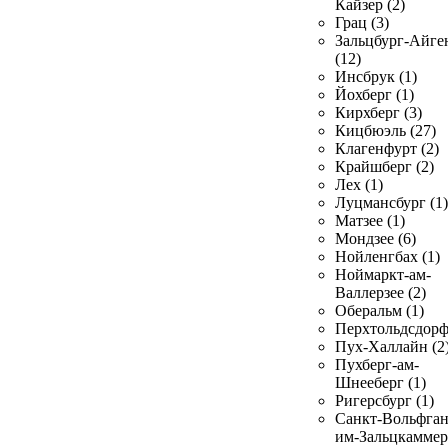
Кайзер (2)
Грац (3)
Зальцбург-Айге
(12)
Инсбрук (1)
Йохберг (1)
Кирхберг (3)
Кицбюэль (27)
Клагенфурт (2)
Крайшберг (2)
Лех (1)
Луцмансбург (1)
Матзее (1)
Мондзее (6)
Нойленгбах (1)
Ноймаркт-ам-
Валлерзее (2)
Оберальм (1)
Перхтольдсдорф
Пух-Халлайн (2
Пухберг-ам-
Шнееберг (1)
Ригерсбург (1)
Санкт-Вольфган
им-Зальцкаммер