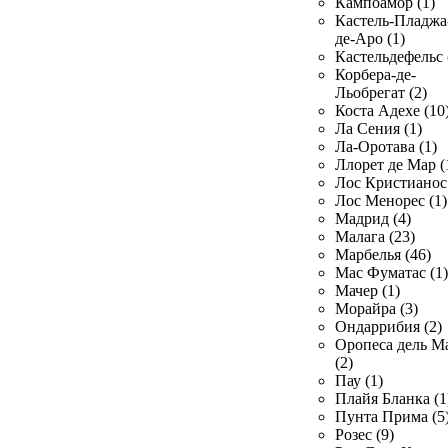
Кампоамор (1)
Кастель-Пладжа
де-Аро (1)
Кастельдефельс 
Корбера-де-
Льобрегат (2)
Коста Адехе (10
Ла Сения (1)
Ла-Оротава (1)
Ллорет де Мар (
Лос Кристианос 
Лос Менорес (1)
Мадрид (4)
Малага (23)
Марбелья (46)
Мас Фуматас (1)
Мачер (1)
Морайра (3)
Ондаррибия (2)
Оропеса дель М
(2)
Пау (1)
Плайя Бланка (1
Пунта Прима (5
Розес (9)