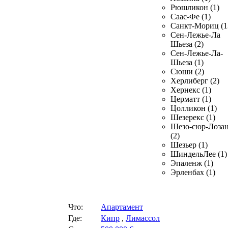
Рюшликон (1)
Саас-Фе (1)
Санкт-Мориц (1
Сен-Лежье-Ла
Шьеза (2)
Сен-Лежье-Ла-
Шьеза (1)
Сюши (2)
Херлиберг (2)
Хернекс (1)
Церматт (1)
Цолликон (1)
Шезерекс (1)
Шезо-сюр-Лоза
(2)
Шезьер (1)
ШиндельЛее (1)
Эпаленж (1)
Эрленбах (1)
Что:
Апартамент
Где:
Кипр
,
Лимассол