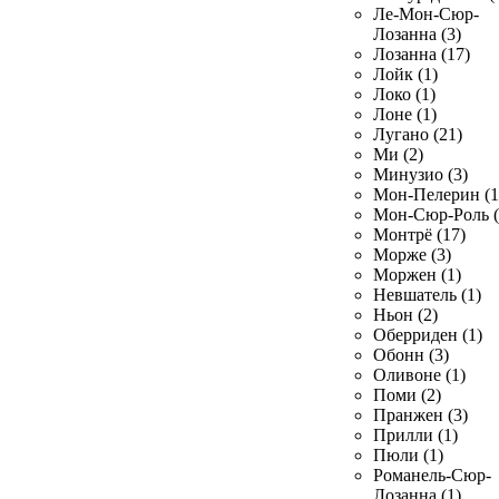
Ле-Мон-Сюр-
Лозанна (3)
Лозанна (17)
Лойк (1)
Локо (1)
Лоне (1)
Лугано (21)
Ми (2)
Минузио (3)
Мон-Пелерин (1
Мон-Сюр-Роль (
Монтрё (17)
Морже (3)
Моржен (1)
Невшатель (1)
Ньон (2)
Оберриден (1)
Обонн (3)
Оливоне (1)
Поми (2)
Пранжен (3)
Прилли (1)
Пюли (1)
Романель-Сюр-
Лозанна (1)