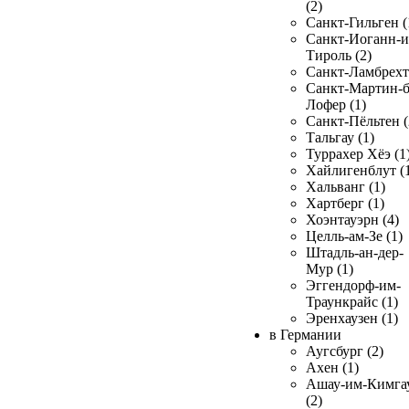
(2)
Санкт-Гильген (
Санкт-Иоганн-и
Тироль (2)
Санкт-Ламбрехт 
Санкт-Мартин-б
Лофер (1)
Санкт-Пёльтен (
Тальгау (1)
Туррахер Хёэ (1
Хайлигенблут (
Хальванг (1)
Хартберг (1)
Хоэнтауэрн (4)
Целль-ам-Зе (1)
Штадль-ан-дер-
Мур (1)
Эггендорф-им-
Траункрайс (1)
Эренхаузен (1)
в Германии
Аугсбург (2)
Ахен (1)
Ашау-им-Кимга
(2)