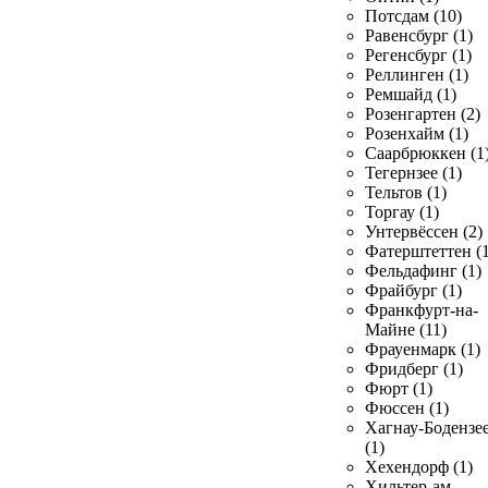
Потсдам (10)
Равенсбург (1)
Регенсбург (1)
Реллинген (1)
Ремшайд (1)
Розенгартен (2)
Розенхайм (1)
Саарбрюккен (1
Тегернзее (1)
Тельтов (1)
Торгау (1)
Унтервёссен (2)
Фатерштеттен (1
Фельдафинг (1)
Фрайбург (1)
Франкфурт-на-
Майне (11)
Фрауенмарк (1)
Фридберг (1)
Фюрт (1)
Фюссен (1)
Хагнау-Бодензе
(1)
Хехендорф (1)
Хильтер-ам-