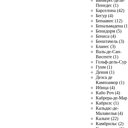
Баньерес-дель-
Пенедес (1)
Барселона (42)
Бегур (4)
Бенаавис (12)
Бенальмадена (1
Бенидорм (5)
Бениса (4)
Бенитачель (3)
Бланес (3)
Валь-де-Сан-
Висенте (1)
Гольф-дель-Сур 
Гуим (1)
Дения (1)
Деэса де
Кампоамор (1)
Ибица (4)
Кабо Роч (4)
Кабрера-де-Мар 
Кабрилс (1)
Кальдас-де-
Малавелья (4)
Кальпе (22)
Камбрильс (2)