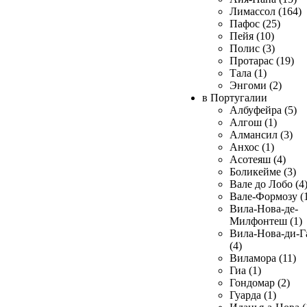
Лимассол (164)
Пафос (25)
Пейя (10)
Полис (3)
Протарас (19)
Тала (1)
Энгоми (2)
в Португалии
Албуфейра (5)
Алгош (1)
Алмансил (3)
Анхос (1)
Асотеяш (4)
Боликейме (3)
Вале до Лобо (4
Вале-Формозу (
Вила-Нова-де-
Милфонтеш (1)
Вила-Нова-ди-Г
(4)
Виламора (11)
Гиа (1)
Гондомар (2)
Гуарда (1)