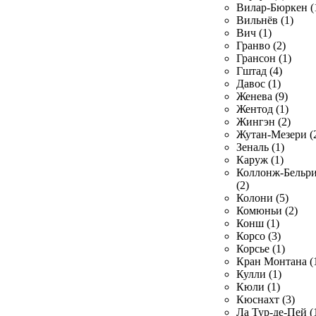
Вилар-Бюркен (
Вильнёв (1)
Вич (1)
Гранво (2)
Грансон (1)
Гштад (4)
Давос (1)
Женева (9)
Жентод (1)
Жингэн (2)
Жутан-Мезери (
Зеналь (1)
Каруж (1)
Коллонж-Бельр
(2)
Колони (5)
Комюньи (2)
Конш (1)
Корсо (3)
Корсье (1)
Кран Монтана (
Кулли (1)
Кюли (1)
Кюснахт (3)
Ла Тур-де-Пей (