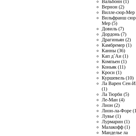
Вальбонн (1)
Вернон (2)
Вилле-сюр-Мер 
Вильфранш сюр
Мер (5)
Довиль (7)
Дордонь (7)
Драгиньян (2)
Камбремер (1)
Канны (36)
Кап д`Аи (1)
Компьен (1)
Коньяк (11)
Кроси (1)
Куршевель (10)
Ла Варен Сен-И
(1)
Ла Тюрби (5)
Ле-Ман (4)
Лион (2)
Лион-ла-Форе (1
Лувье (1)
Лурмарин (1)
Малакофф (1)
Манделье ла