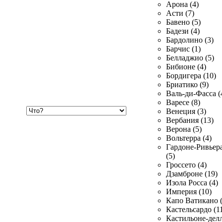
Арона (4)
Асти (7)
Бавено (5)
Бадези (4)
Бардолино (3)
Барчис (1)
Белладжио (5)
Бибионе (4)
Бордигера (10)
Бриатико (9)
Валь-ди-Фасса (
Варесе (8)
Хочу
Венеция (3)
купить
Вербания (13)
Верона (5)
Вольтерра (4)
Гардоне-Ривьер
(5)
Гроссето (4)
Дзамброне (19)
Изола Росса (4)
Империя (10)
Капо Ватикано (
Кастельсардо (1
Кастильоне-делл