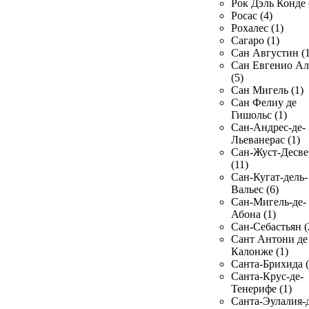
Рок Дэль Конде 
Росас (4)
Рохалес (1)
Сагаро (1)
Сан Августин (1
Сан Евгенио Ал
(5)
Сан Мигель (1)
Сан Фелиу де
Гишольс (1)
Сан-Андрес-де-
Льеванерас (1)
Сан-Жуст-Десве
(11)
Сан-Кугат-дель-
Вальес (6)
Сан-Мигель-де-
Абона (1)
Сан-Себастьян (
Сант Антони де
Калонже (1)
Санта-Брихида (
Санта-Крус-де-
Тенерифе (1)
Санта-Эулалия-д