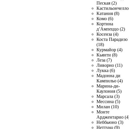
Пеская (2)
Кастильончелло 
Катания (8)
Комо (6)
Кортина
д’Ампеццо (2)
Косенза (4)
Коста Парадизо
(18)
Курмайор (4)
Кьянти (8)
Леза (7)
Ливорно (11)
Лукка (6)
Мадонна ди
Кампильо (4)
Марина-ди-
Каулония (5)
Марсала (3)
Мессина (5)
Милан (10)
Монте
Арджентарио (4
Неббьюно (3)
Неттуно (9)