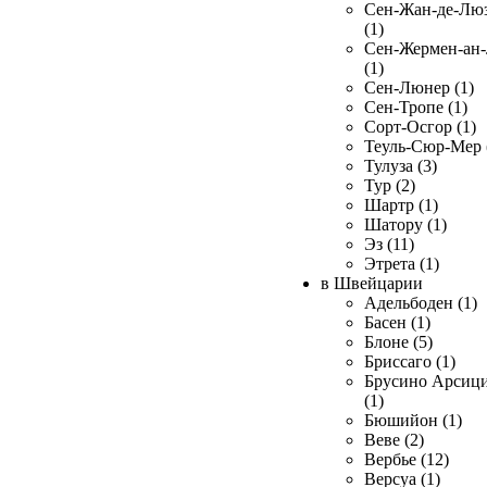
Сен-Жан-де-Лю
(1)
Сен-Жермен-ан
(1)
Сен-Люнер (1)
Сен-Тропе (1)
Сорт-Осгор (1)
Теуль-Сюр-Мер 
Тулуза (3)
Тур (2)
Шартр (1)
Шатору (1)
Эз (11)
Этрета (1)
в Швейцарии
Адельбоден (1)
Басен (1)
Блоне (5)
Бриссаго (1)
Брусино Арсиц
(1)
Бюшийон (1)
Веве (2)
Вербье (12)
Версуа (1)