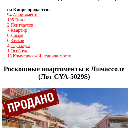
на Кипре продается:
94
Апартамента
195
Вилл
2
Пентхаусов
7
Квартир
6
Домов
6
Замков
4
Таунхауса
1
Особняк
13
Коммерческой недвижимости
Роскошные апартаменты в Лимассоле
(Лот CYA-5029S)