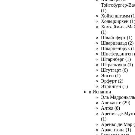
Тойтобургер-Ва
(1)
Хойзенштамм (1
Хольцкирхен (1
Хоххайм-на-Ма
(1)
Швайнфурт (1)
Шварцвальд (2)
Шварценбрук (1
Шнефердинген (
Штарнберг (1)
Штральзунд (1)
Штутгарт (6)
Энген (1)
Эрфурт (2)
Этринген (1)
в Испании
Эль Мадроньяль 
Аликанте (29)
Алтея (8)
Аренис-де-Мун
(1)
Ареньс-де-Мар (
Аржентона (1)