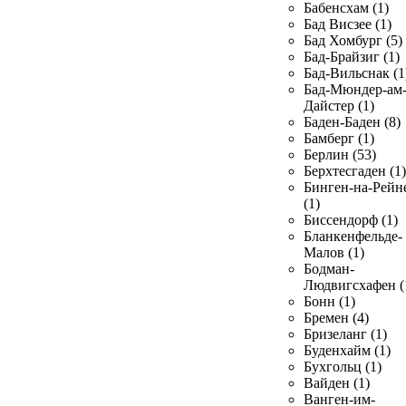
Бабенсхам (1)
Бад Висзее (1)
Бад Хомбург (5)
Бад-Брайзиг (1)
Бад-Вильснак (1
Бад-Мюндер-ам
Дайстер (1)
Баден-Баден (8)
Бамберг (1)
Берлин (53)
Берхтесгаден (1)
Бинген-на-Рейн
(1)
Биссендорф (1)
Бланкенфельде-
Малов (1)
Бодман-
Людвигсхафен (
Бонн (1)
Бремен (4)
Бризеланг (1)
Буденхайм (1)
Бухгольц (1)
Вайден (1)
Ванген-им-