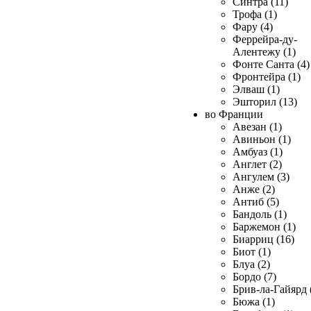
Синтра (11)
Трофа (1)
Фару (4)
Феррейра-ду-
Алентежу (1)
Фонте Санта (4)
Фронтейра (1)
Элваш (1)
Эшторил (13)
во Франции
Авезан (1)
Авиньон (1)
Амбуаз (1)
Англет (2)
Ангулем (3)
Анже (2)
Антиб (5)
Бандоль (1)
Баржемон (1)
Биарриц (16)
Биот (1)
Блуа (2)
Бордо (7)
Брив-ла-Гайярд 
Бюжа (1)