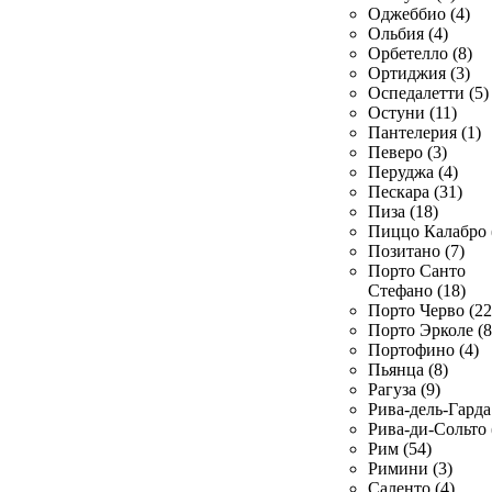
Оджеббио (4)
Ольбия (4)
Орбетелло (8)
Ортиджия (3)
Оспедалетти (5)
Остуни (11)
Пантелерия (1)
Певеро (3)
Перуджа (4)
Пескара (31)
Пиза (18)
Пиццо Калабро 
Позитано (7)
Порто Санто
Стефано (18)
Порто Черво (22
Порто Эрколе (8
Портофино (4)
Пьянца (8)
Рагуза (9)
Рива-дель-Гарда 
Рива-ди-Сольто 
Рим (54)
Римини (3)
Саленто (4)