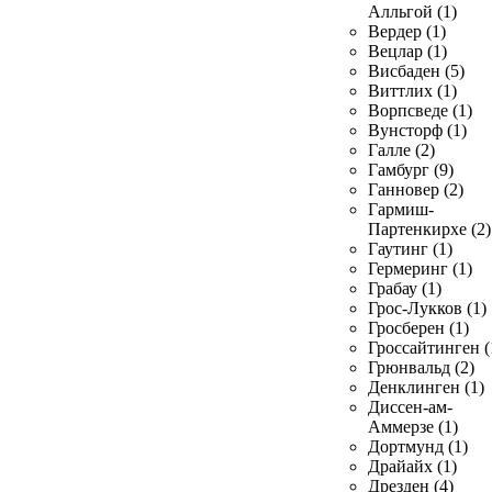
Алльгой (1)
Вердер (1)
Вецлар (1)
Висбаден (5)
Виттлих (1)
Ворпсведе (1)
Вунсторф (1)
Галле (2)
Гамбург (9)
Ганновер (2)
Гармиш-
Партенкирхе (2)
Гаутинг (1)
Гермеринг (1)
Грабау (1)
Грос-Лукков (1)
Гросберен (1)
Гроссайтинген (
Грюнвальд (2)
Денклинген (1)
Диссен-ам-
Аммерзе (1)
Дортмунд (1)
Драйайх (1)
Дрезден (4)