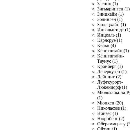
Засниц (1)
Зигмаринген (1)
Зинцхайм (1)
Золинген (1)
Зюльцхайн (1)
Ингольштадт (1
Инцелль (1)
Карлсруэ (1)
Кёльн (4)
Кёнигштайн (1)
Кёнигштайн-
Таунус (1)
Кронберг (1)
Леверкузен (1)
Лейпциг (2)
Луфткурорт-
Люкендорф (1)
Мюльхайм-на-Р
(1)
Мюнхен (20)
Николасзее (1)
Нойзес (1)
Нюрнберг (2)
Обераммергау (3
Ойтин (1)