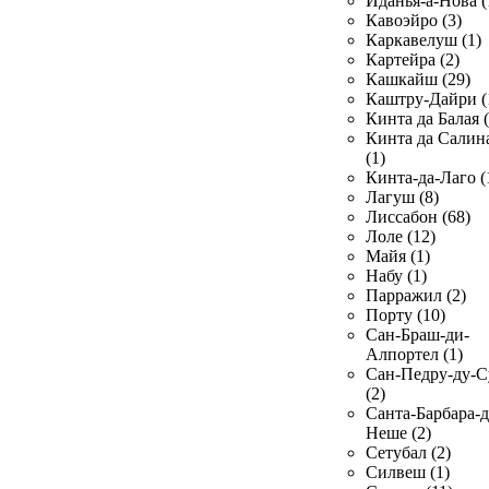
Иданья-а-Нова (
Кавоэйро (3)
Каркавелуш (1)
Картейра (2)
Кашкайш (29)
Каштру-Дайри (
Кинта да Балая (
Кинта да Салин
(1)
Кинта-да-Лаго (
Лагуш (8)
Лиссабон (68)
Лоле (12)
Майя (1)
Набу (1)
Парражил (2)
Порту (10)
Сан-Браш-ди-
Алпортел (1)
Сан-Педру-ду-С
(2)
Санта-Барбара-д
Неше (2)
Сетубал (2)
Силвеш (1)