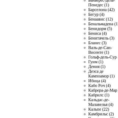
Баньерес-дель-
Пенедес (1)
Барселона (42)
Бегур (4)
Бенаавис (12)
Бенальмадена (1
Бенидорм (5)
Бениса (4)
Бенитачель (3)
Бланес (3)
Валь-де-Сан-
Висенте (1)
Гольф-дель-Сур 
Гуим (1)
Дения (1)
Деэса де
Кампоамор (1)
Ибица (4)
Кабо Роч (4)
Кабрера-де-Мар 
Кабрилс (1)
Кальдас-де-
Малавелья (4)
Кальпе (22)
Камбрильс (2)