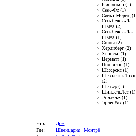
Рюшликон (1)
Саас-Фе (1)
Санкт-Мориц (1
Сен-Лежье-Ла
Шьеза (2)
Сен-Лежье-Ла-
Шьеза (1)
Сюши (2)
Херлиберг (2)
Хернекс (1)
Церматт (1)
Цолликон (1)
Шезерекс (1)
Шезо-сюр-Лоза
(2)
Шезьер (1)
ШиндельЛее (1)
Эпаленж (1)
Эрленбах (1)
Что:
Дом
Где:
Швейцария
,
Монтрё