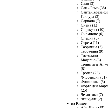
Сало (3)
Сан - Ремо (36)
Санта-Тереза-ди
Галлура (3)
Сарцана (7)
Сиена (12)
Сиракузы (10)
Сирмионе (6)
Специя (5)
Стреза (11)
Таормина (3)
Террачина (9)
Тосколано-
Мадерно (3)
Тринита-д' Агул
(8)
Тропеа (23)
Флоренция (51)
Фоллоника (3)
Форте дей Мар
(25)
Чезантико (7)
Чинкуале (2)
на Кипре
Айя-Напа (15)