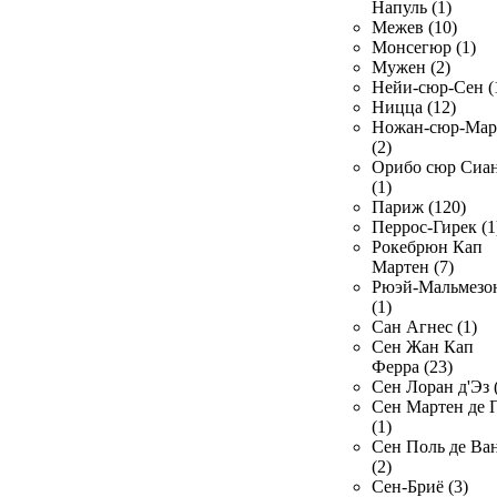
Напуль (1)
Межев (10)
Монсегюр (1)
Мужен (2)
Нейи-сюр-Сен (
Ницца (12)
Ножан-сюр-Ма
(2)
Орибо сюр Сиа
(1)
Париж (120)
Перрос-Гирек (1
Рокебрюн Кап
Мартен (7)
Рюэй-Мальмезо
(1)
Сан Агнес (1)
Сен Жан Кап
Ферра (23)
Сен Лоран д'Эз 
Сен Мартен де 
(1)
Сен Поль де Ва
(2)
Сен-Бриё (3)