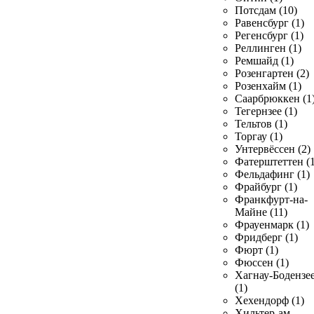
Потсдам (10)
Равенсбург (1)
Регенсбург (1)
Реллинген (1)
Ремшайд (1)
Розенгартен (2)
Розенхайм (1)
Саарбрюккен (1
Тегернзее (1)
Тельтов (1)
Торгау (1)
Унтервёссен (2)
Фатерштеттен (1
Фельдафинг (1)
Фрайбург (1)
Франкфурт-на-
Майне (11)
Фрауенмарк (1)
Фридберг (1)
Фюрт (1)
Фюссен (1)
Хагнау-Бодензе
(1)
Хехендорф (1)
Хильтер-ам-