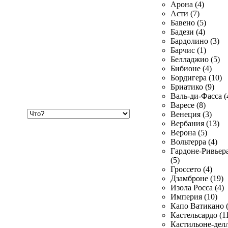
Арона (4)
Асти (7)
Бавено (5)
Бадези (4)
Бардолино (3)
Барчис (1)
Белладжио (5)
Бибионе (4)
Бордигера (10)
Бриатико (9)
Валь-ди-Фасса (
Варесе (8)
Хочу
Венеция (3)
купить
Вербания (13)
Верона (5)
Вольтерра (4)
Гардоне-Ривьер
(5)
Гроссето (4)
Дзамброне (19)
Изола Росса (4)
Империя (10)
Капо Ватикано (
Кастельсардо (1
Кастильоне-делл