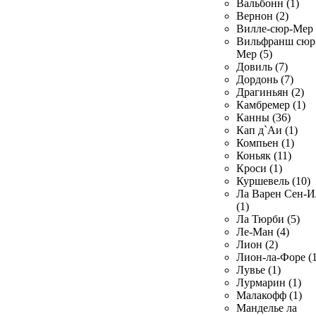
Вальбонн (1)
Вернон (2)
Вилле-сюр-Мер 
Вильфранш сюр
Мер (5)
Довиль (7)
Дордонь (7)
Драгиньян (2)
Камбремер (1)
Канны (36)
Кап д`Аи (1)
Компьен (1)
Коньяк (11)
Кроси (1)
Куршевель (10)
Ла Варен Сен-И
(1)
Ла Тюрби (5)
Ле-Ман (4)
Лион (2)
Лион-ла-Форе (1
Лувье (1)
Лурмарин (1)
Малакофф (1)
Манделье ла