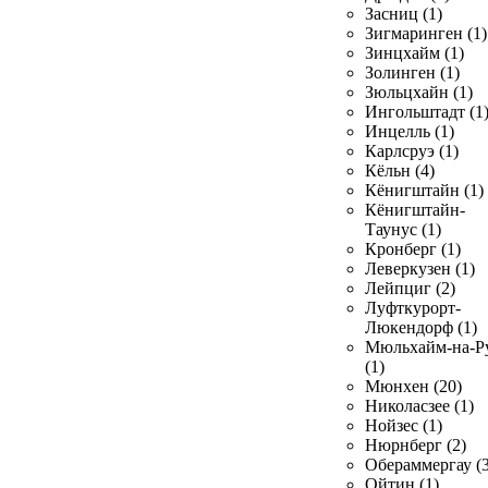
Засниц (1)
Зигмаринген (1)
Зинцхайм (1)
Золинген (1)
Зюльцхайн (1)
Ингольштадт (1
Инцелль (1)
Карлсруэ (1)
Кёльн (4)
Кёнигштайн (1)
Кёнигштайн-
Таунус (1)
Кронберг (1)
Леверкузен (1)
Лейпциг (2)
Луфткурорт-
Люкендорф (1)
Мюльхайм-на-Р
(1)
Мюнхен (20)
Николасзее (1)
Нойзес (1)
Нюрнберг (2)
Обераммергау (3
Ойтин (1)