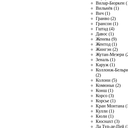
Вилар-Бюркен (
Вильнёв (1)
Вич (1)
Гранво (2)
Грансон (1)
Гштад (4)
Давос (1)
Женева (9)
Жентод (1)
Жингэн (2)
Жутан-Мезери (
Зеналь (1)
Каруж (1)
Коллонж-Бельр
(2)
Колони (5)
Комюньи (2)
Конш (1)
Корсо (3)
Корсье (1)
Кран Монтана (
Кулли (1)
Кюли (1)
Кюснахт (3)
Ла Тур-де-Пей (