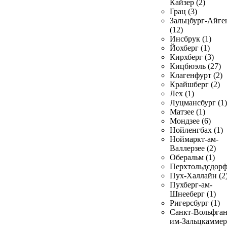
Кайзер (2)
Грац (3)
Зальцбург-Айге
(12)
Инсбрук (1)
Йохберг (1)
Кирхберг (3)
Кицбюэль (27)
Клагенфурт (2)
Крайшберг (2)
Лех (1)
Луцмансбург (1)
Матзее (1)
Мондзее (6)
Нойленгбах (1)
Ноймаркт-ам-
Валлерзее (2)
Оберальм (1)
Перхтольдсдорф
Пух-Халлайн (2
Пухберг-ам-
Шнееберг (1)
Ригерсбург (1)
Санкт-Вольфган
им-Зальцкаммер