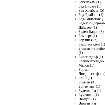
Бабенсхам (1)
Бад Висзее (1)
Бад Хомбург (5)
Бад-Брайзиг (1)
Бад-Вильснак (1
Бад-Мюндер-ам
Дайстер (1)
Баден-Баден (8)
Бамберг (1)
Берлин (53)
Берхтесгаден (1)
Бинген-на-Рейн
(1)
Биссендорф (1)
Бланкенфельде-
Малов (1)
Бодман-
Людвигсхафен (
Бонн (1)
Бремен (4)
Бризеланг (1)
Буденхайм (1)
Бухгольц (1)
Вайден (1)
Ванген-им-