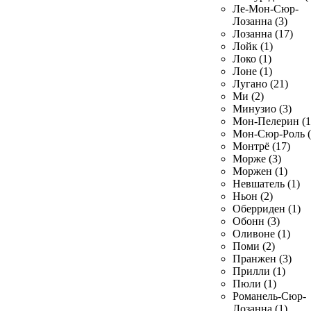
Ле-Мон-Сюр-
Лозанна (3)
Лозанна (17)
Лойк (1)
Локо (1)
Лоне (1)
Лугано (21)
Ми (2)
Минузио (3)
Мон-Пелерин (1
Мон-Сюр-Роль (
Монтрё (17)
Морже (3)
Моржен (1)
Невшатель (1)
Ньон (2)
Оберриден (1)
Обонн (3)
Оливоне (1)
Поми (2)
Пранжен (3)
Прилли (1)
Пюли (1)
Романель-Сюр-
Лозанна (1)