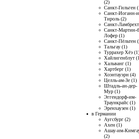
(2)
Санкт-Гильген (
Санкт-Иоганн-и
Тироль (2)
Санкт-Ламбрехт 
Санкт-Мартин-б
Лофер (1)
Санкт-Пёльтен (
Тальгау (1)
Туррахер Хёэ (1
Хайлигенблут (
Хальванг (1)
Хартберг (1)
Хоэнтауэрн (4)
Целль-ам-Зе (1)
Штадль-ан-дер-
Мур (1)
Эггендорф-им-
Траункрайс (1)
Эренхаузен (1)
в Германии
Аугсбург (2)
Ахен (1)
Ашау-им-Кимга
(2)