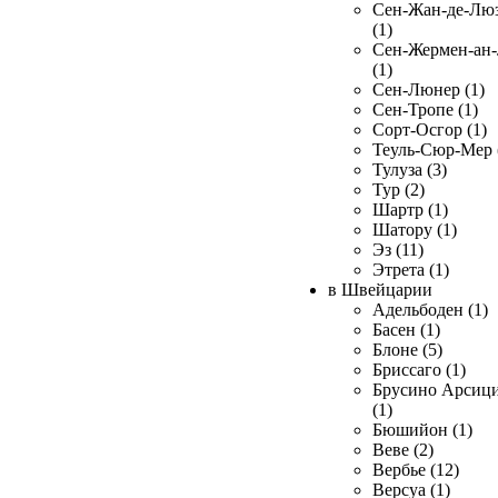
Сен-Жан-де-Лю
(1)
Сен-Жермен-ан
(1)
Сен-Люнер (1)
Сен-Тропе (1)
Сорт-Осгор (1)
Теуль-Сюр-Мер 
Тулуза (3)
Тур (2)
Шартр (1)
Шатору (1)
Эз (11)
Этрета (1)
в Швейцарии
Адельбоден (1)
Басен (1)
Блоне (5)
Бриссаго (1)
Брусино Арсиц
(1)
Бюшийон (1)
Веве (2)
Вербье (12)
Версуа (1)