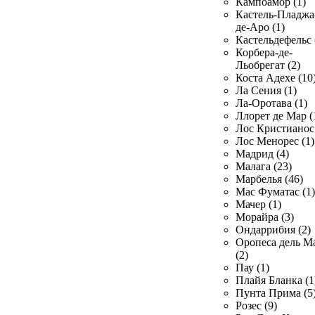
Кампоамор (1)
Кастель-Пладжа
де-Аро (1)
Кастельдефельс 
Корбера-де-
Льобрегат (2)
Коста Адехе (10
Ла Сения (1)
Ла-Оротава (1)
Ллорет де Мар (
Лос Кристианос 
Лос Менорес (1)
Мадрид (4)
Малага (23)
Марбелья (46)
Мас Фуматас (1)
Мачер (1)
Морайра (3)
Ондаррибия (2)
Оропеса дель М
(2)
Пау (1)
Плайя Бланка (1
Пунта Прима (5
Розес (9)