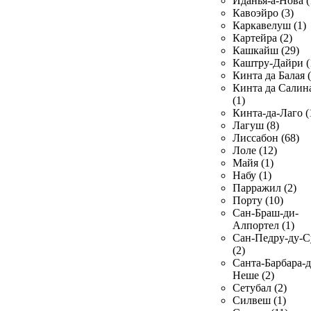
Иданья-а-Нова (
Кавоэйро (3)
Каркавелуш (1)
Картейра (2)
Кашкайш (29)
Каштру-Дайри (
Кинта да Балая (
Кинта да Салин
(1)
Кинта-да-Лаго (
Лагуш (8)
Лиссабон (68)
Лоле (12)
Майя (1)
Набу (1)
Парражил (2)
Порту (10)
Сан-Браш-ди-
Алпортел (1)
Сан-Педру-ду-С
(2)
Санта-Барбара-д
Неше (2)
Сетубал (2)
Силвеш (1)