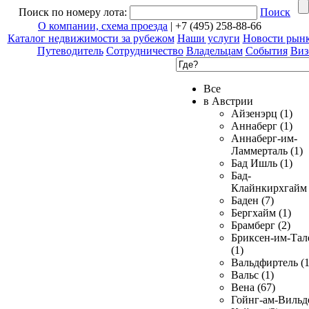
Поиск по номеру лота:
Поиск
О компании, схема проезда
| +7 (495) 258-88-66
Каталог недвижимости за рубежом
Наши услуги
Новости рын
Путеводитель
Сотрудничество
Владельцам
События
Виз
Все
в Австрии
Айзенэрц (1)
Аннаберг (1)
Аннаберг-им-
Ламмерталь (1)
Бад Ишль (1)
Бад-
Клайнкирхгайм 
Баден (7)
Бергхайм (1)
Брамберг (2)
Бриксен-им-Тал
(1)
Вальдфиртель (1
Вальс (1)
Вена (67)
Гойнг-ам-Вильд