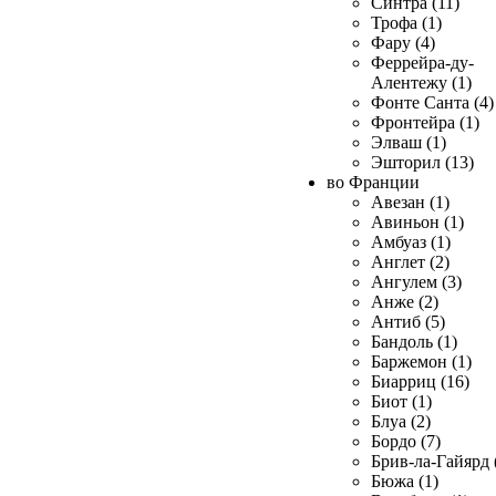
Синтра (11)
Трофа (1)
Фару (4)
Феррейра-ду-
Алентежу (1)
Фонте Санта (4)
Фронтейра (1)
Элваш (1)
Эшторил (13)
во Франции
Авезан (1)
Авиньон (1)
Амбуаз (1)
Англет (2)
Ангулем (3)
Анже (2)
Антиб (5)
Бандоль (1)
Баржемон (1)
Биарриц (16)
Биот (1)
Блуа (2)
Бордо (7)
Брив-ла-Гайярд 
Бюжа (1)