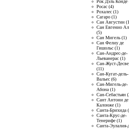
Рок Дэль Конде 
Росас (4)
Рохалес (1)
Сагаро (1)
Сан Августин (1
Сан Евгенио Ал
(5)
Сан Мигель (1)
Сан Фелиу де
Гишольс (1)
Сан-Андрес-де-
Льеванерас (1)
Сан-Жуст-Десве
(11)
Сан-Кугат-дель-
Вальес (6)
Сан-Мигель-де-
Абона (1)
Сан-Себастьян (
Сант Антони де
Калонже (1)
Санта-Брихида (
Санта-Крус-де-
Тенерифе (1)
Санта-Эулалия-д