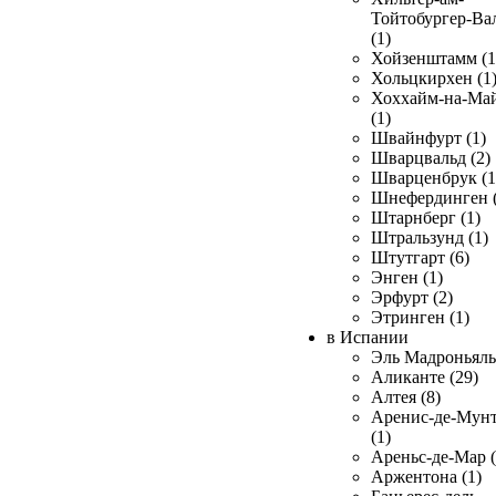
Тойтобургер-Ва
(1)
Хойзенштамм (1
Хольцкирхен (1
Хоххайм-на-Ма
(1)
Швайнфурт (1)
Шварцвальд (2)
Шварценбрук (1
Шнефердинген (
Штарнберг (1)
Штральзунд (1)
Штутгарт (6)
Энген (1)
Эрфурт (2)
Этринген (1)
в Испании
Эль Мадроньяль 
Аликанте (29)
Алтея (8)
Аренис-де-Мун
(1)
Ареньс-де-Мар (
Аржентона (1)