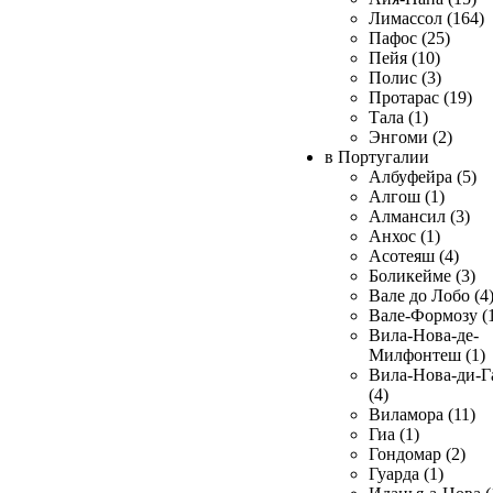
Лимассол (164)
Пафос (25)
Пейя (10)
Полис (3)
Протарас (19)
Тала (1)
Энгоми (2)
в Португалии
Албуфейра (5)
Алгош (1)
Алмансил (3)
Анхос (1)
Асотеяш (4)
Боликейме (3)
Вале до Лобо (4
Вале-Формозу (
Вила-Нова-де-
Милфонтеш (1)
Вила-Нова-ди-Г
(4)
Виламора (11)
Гиа (1)
Гондомар (2)
Гуарда (1)