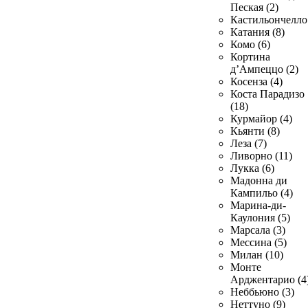
Пеская (2)
Кастильончелло 
Катания (8)
Комо (6)
Кортина
д’Ампеццо (2)
Косенза (4)
Коста Парадизо
(18)
Курмайор (4)
Кьянти (8)
Леза (7)
Ливорно (11)
Лукка (6)
Мадонна ди
Кампильо (4)
Марина-ди-
Каулония (5)
Марсала (3)
Мессина (5)
Милан (10)
Монте
Арджентарио (4
Неббьюно (3)
Неттуно (9)