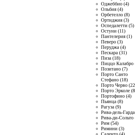
Оджеббио (4)
Ольбия (4)
Орбетелло (8)
Ортиджия (3)
Оспедалетти (5)
Остуни (11)
Пантелерия (1)
Певеро (3)
Перуджа (4)
Пескара (31)
Пиза (18)
Пиццо Калабро 
Позитано (7)
Порто Санто
Стефано (18)
Порто Черво (22
Порто Эрколе (8
Портофино (4)
Пьянца (8)
Рагуза (9)
Рива-дель-Гарда 
Рива-ди-Сольто 
Рим (54)
Римини (3)
Саленто (4)