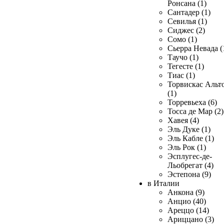
Ронсана (1)
Сантадер (1)
Севилья (1)
Сиджес (2)
Сомо (1)
Сьерра Невада (
Таучо (1)
Тегесте (1)
Тиас (1)
Торвискас Альт
(1)
Торревьеха (6)
Тосса де Мар (2)
Хавея (4)
Эль Дуке (1)
Эль Кабле (1)
Эль Рок (1)
Эсплугес-де-
Льобрегат (4)
Эстепона (9)
в Италии
Анкона (9)
Анцио (40)
Ареццо (14)
Ариццано (3)