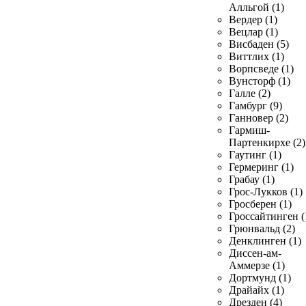
Алльгой (1)
Вердер (1)
Вецлар (1)
Висбаден (5)
Виттлих (1)
Ворпсведе (1)
Вунсторф (1)
Галле (2)
Гамбург (9)
Ганновер (2)
Гармиш-
Партенкирхе (2)
Гаутинг (1)
Гермеринг (1)
Грабау (1)
Грос-Лукков (1)
Гросберен (1)
Гроссайтинген (
Грюнвальд (2)
Денклинген (1)
Диссен-ам-
Аммерзе (1)
Дортмунд (1)
Драйайх (1)
Дрезден (4)