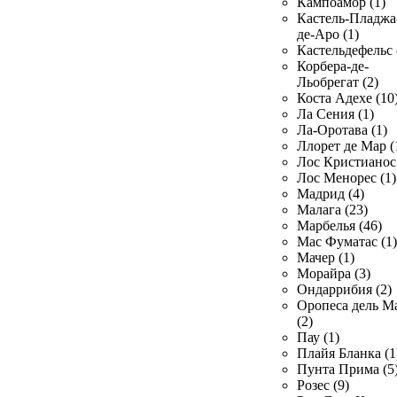
Кампоамор (1)
Кастель-Пладжа
де-Аро (1)
Кастельдефельс 
Корбера-де-
Льобрегат (2)
Коста Адехе (10
Ла Сения (1)
Ла-Оротава (1)
Ллорет де Мар (
Лос Кристианос 
Лос Менорес (1)
Мадрид (4)
Малага (23)
Марбелья (46)
Мас Фуматас (1)
Мачер (1)
Морайра (3)
Ондаррибия (2)
Оропеса дель М
(2)
Пау (1)
Плайя Бланка (1
Пунта Прима (5
Розес (9)