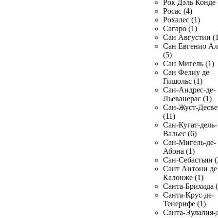
Рок Дэль Конде 
Росас (4)
Рохалес (1)
Сагаро (1)
Сан Августин (1
Сан Евгенио Ал
(5)
Сан Мигель (1)
Сан Фелиу де
Гишольс (1)
Сан-Андрес-де-
Льеванерас (1)
Сан-Жуст-Десве
(11)
Сан-Кугат-дель-
Вальес (6)
Сан-Мигель-де-
Абона (1)
Сан-Себастьян (
Сант Антони де
Калонже (1)
Санта-Брихида (
Санта-Крус-де-
Тенерифе (1)
Санта-Эулалия-д