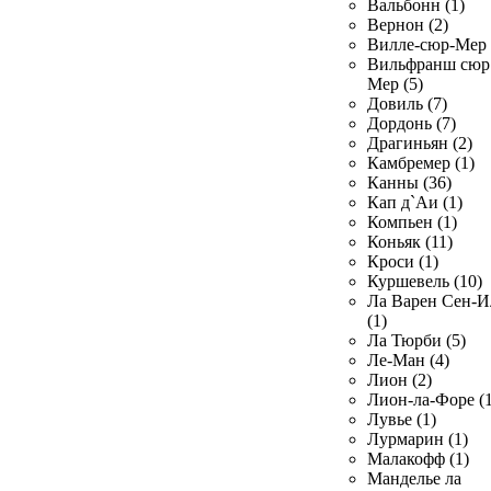
Вальбонн (1)
Вернон (2)
Вилле-сюр-Мер 
Вильфранш сюр
Мер (5)
Довиль (7)
Дордонь (7)
Драгиньян (2)
Камбремер (1)
Канны (36)
Кап д`Аи (1)
Компьен (1)
Коньяк (11)
Кроси (1)
Куршевель (10)
Ла Варен Сен-И
(1)
Ла Тюрби (5)
Ле-Ман (4)
Лион (2)
Лион-ла-Форе (1
Лувье (1)
Лурмарин (1)
Малакофф (1)
Манделье ла