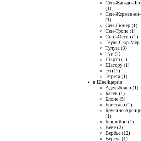
Сен-Жан-де-Лю
(1)
Сен-Жермен-ан
(1)
Сен-Люнер (1)
Сен-Тропе (1)
Сорт-Осгор (1)
Теуль-Сюр-Мер 
Тулуза (3)
Тур (2)
Шартр (1)
Шатору (1)
Эз (11)
Этрета (1)
в Швейцарии
Адельбоден (1)
Басен (1)
Блоне (5)
Бриссаго (1)
Брусино Арсиц
(1)
Бюшийон (1)
Веве (2)
Вербье (12)
Версуа (1)