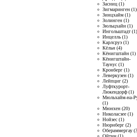
Засниц (1)
Зигмаринген (1)
Зинцхайм (1)
Золинген (1)
Зюльцхайн (1)
Ингольштадт (1
Инцелль (1)
Карлсруэ (1)
Кёльн (4)
Кёнигштайн (1)
Кёнигштайн-
Таунус (1)
Кронберг (1)
Леверкузен (1)
Лейпциг (2)
Луфткурорт-
Люкендорф (1)
Мюльхайм-на-Р
(1)
Мюнхен (20)
Николасзее (1)
Нойзес (1)
Нюрнберг (2)
Обераммергау (3
Ойтин (1)