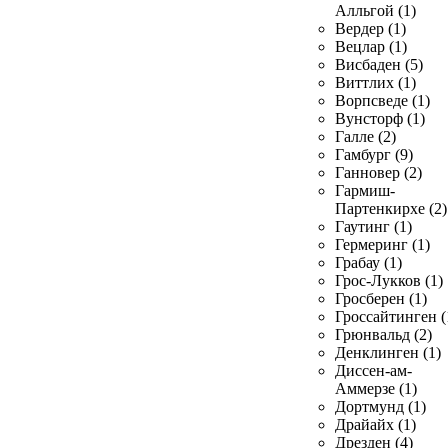
Алльгой (1)
Вердер (1)
Вецлар (1)
Висбаден (5)
Виттлих (1)
Ворпсведе (1)
Вунсторф (1)
Галле (2)
Гамбург (9)
Ганновер (2)
Гармиш-
Партенкирхе (2)
Гаутинг (1)
Гермеринг (1)
Грабау (1)
Грос-Лукков (1)
Гросберен (1)
Гроссайтинген (
Грюнвальд (2)
Денклинген (1)
Диссен-ам-
Аммерзе (1)
Дортмунд (1)
Драйайх (1)
Дрезден (4)