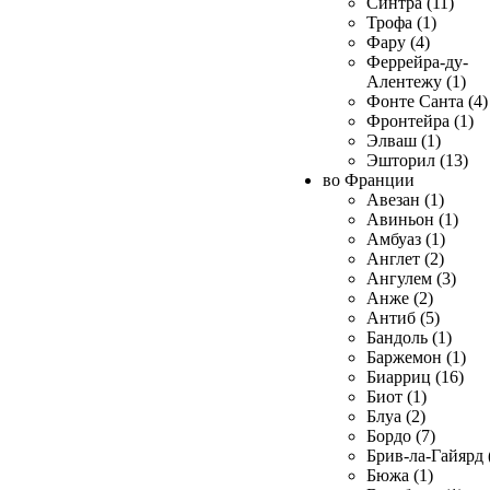
Синтра (11)
Трофа (1)
Фару (4)
Феррейра-ду-
Алентежу (1)
Фонте Санта (4)
Фронтейра (1)
Элваш (1)
Эшторил (13)
во Франции
Авезан (1)
Авиньон (1)
Амбуаз (1)
Англет (2)
Ангулем (3)
Анже (2)
Антиб (5)
Бандоль (1)
Баржемон (1)
Биарриц (16)
Биот (1)
Блуа (2)
Бордо (7)
Брив-ла-Гайярд 
Бюжа (1)