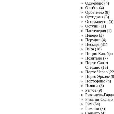
Оджеббио (4)
Ольбия (4)
Орбетелло (8)
Ортиджия (3)
Оспедалетти (5)
Остуни (11)
Пантелерия (1)
Певеро (3)
Перуджа (4)
Пескара (31)
Пиза (18)
Пиццо Калабро 
Позитано (7)
Порто Санто
Стефано (18)
Порто Черво (22
Порто Эрколе (8
Портофино (4)
Пьянца (8)
Рагуза (9)
Рива-дель-Гарда 
Рива-ди-Сольто 
Рим (54)
Римини (3)
Саленто (4)