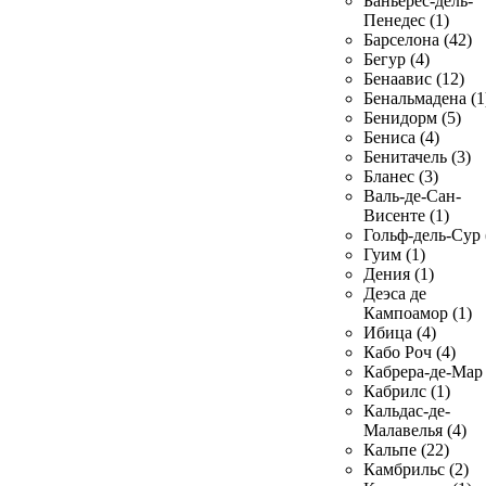
Баньерес-дель-
Пенедес (1)
Барселона (42)
Бегур (4)
Бенаавис (12)
Бенальмадена (1
Бенидорм (5)
Бениса (4)
Бенитачель (3)
Бланес (3)
Валь-де-Сан-
Висенте (1)
Гольф-дель-Сур 
Гуим (1)
Дения (1)
Деэса де
Кампоамор (1)
Ибица (4)
Кабо Роч (4)
Кабрера-де-Мар 
Кабрилс (1)
Кальдас-де-
Малавелья (4)
Кальпе (22)
Камбрильс (2)