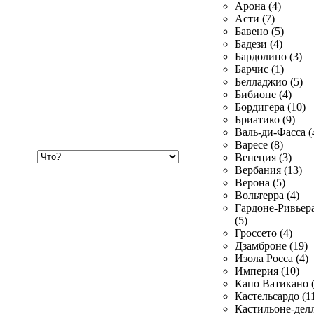
Арона (4)
Асти (7)
Бавено (5)
Бадези (4)
Бардолино (3)
Барчис (1)
Белладжио (5)
Бибионе (4)
Бордигера (10)
Бриатико (9)
Валь-ди-Фасса (
Варесе (8)
Хочу
Венеция (3)
купить
Вербания (13)
Верона (5)
Вольтерра (4)
Гардоне-Ривьер
(5)
Гроссето (4)
Дзамброне (19)
Изола Росса (4)
Империя (10)
Капо Ватикано (
Кастельсардо (1
Кастильоне-делл