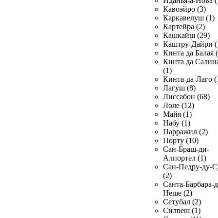
Иданья-а-Нова (
Кавоэйро (3)
Каркавелуш (1)
Картейра (2)
Кашкайш (29)
Каштру-Дайри (
Кинта да Балая (
Кинта да Салин
(1)
Кинта-да-Лаго (
Лагуш (8)
Лиссабон (68)
Лоле (12)
Майя (1)
Набу (1)
Парражил (2)
Порту (10)
Сан-Браш-ди-
Алпортел (1)
Сан-Педру-ду-С
(2)
Санта-Барбара-д
Неше (2)
Сетубал (2)
Силвеш (1)