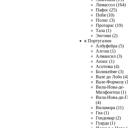
Лимассол (164)
Пафос (25)
Пейя (10)
Полис (3)
Протарас (19)
Тала (1)
Энгоми (2)
в Португалии
Албуфейра (5)
Алгош (1)
Алмансил (3)
Анхос (1)
Асотеяш (4)
Боликейме (3)
Вале до Лобо (4
Вале-Формозу (
Вила-Нова-де-
Милфонтеш (1)
Вила-Нова-ди-Г
(4)
Виламора (11)
Гиа (1)
Гондомар (2)
Гуарда (1)