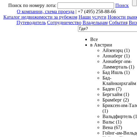
Поиск по номеру лота:
Поиск
О компании, схема проезда
| +7 (495) 258-88-66
Каталог недвижимости за рубежом
Наши услуги
Новости рын
Путеводитель
Сотрудничество
Владельцам
События
Виз
Все
в Австрии
Айзенэрц (1)
Аннаберг (1)
Аннаберг-им-
Ламмерталь (1)
Бад Ишль (1)
Бад-
Клайнкирхгайм 
Баден (7)
Бергхайм (1)
Брамберг (2)
Бриксен-им-Тал
(1)
Вальдфиртель (1
Вальс (1)
Вена (67)
Гойнг-ам-Вильд