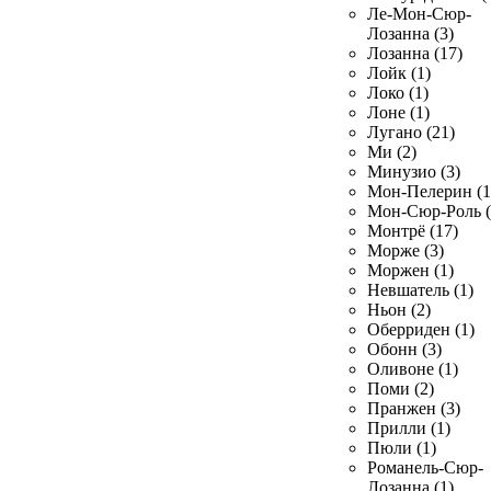
Ле-Мон-Сюр-
Лозанна (3)
Лозанна (17)
Лойк (1)
Локо (1)
Лоне (1)
Лугано (21)
Ми (2)
Минузио (3)
Мон-Пелерин (1
Мон-Сюр-Роль (
Монтрё (17)
Морже (3)
Моржен (1)
Невшатель (1)
Ньон (2)
Оберриден (1)
Обонн (3)
Оливоне (1)
Поми (2)
Пранжен (3)
Прилли (1)
Пюли (1)
Романель-Сюр-
Лозанна (1)