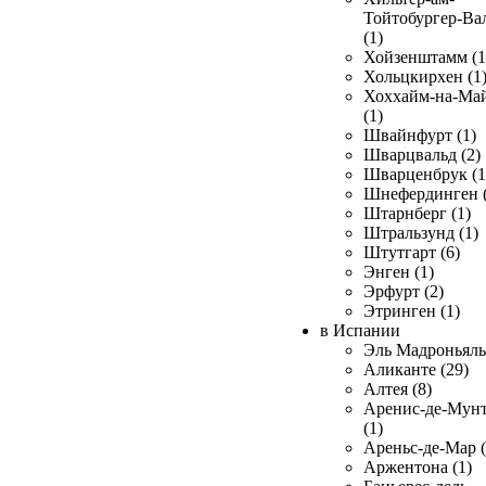
Тойтобургер-Ва
(1)
Хойзенштамм (1
Хольцкирхен (1
Хоххайм-на-Ма
(1)
Швайнфурт (1)
Шварцвальд (2)
Шварценбрук (1
Шнефердинген (
Штарнберг (1)
Штральзунд (1)
Штутгарт (6)
Энген (1)
Эрфурт (2)
Этринген (1)
в Испании
Эль Мадроньяль 
Аликанте (29)
Алтея (8)
Аренис-де-Мун
(1)
Ареньс-де-Мар (
Аржентона (1)