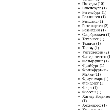
Потсдам (10)
Равенсбург (1)
Регенсбург (1)
Реллинген (1)
Ремшайд (1)
Розенгартен (2)
Розенхайм (1)
Саарбрюккен (1
Тегернзее (1)
Тельтов (1)
Торгау (1)
Унтервёссен (2)
Фатерштеттен (1
Фельдафинг (1)
Фрайбург (1)
Франкфурт-на-
Майне (11)
Фрауенмарк (1)
Фридберг (1)
Фюрт (1)
Фюссен (1)
Хагнау-Бодензе
(1)
Хехендорф (1)
Хильтер-ам-