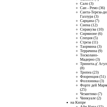
Сало (3)
Сан - Ремо (36)
Санта-Тереза-ди
Галлура (3)
Сарцана (7)
Сиена (12)
Сиракузы (10)
Сирмионе (6)
Специя (5)
Стреза (11)
Таормина (3)
Террачина (9)
Тосколано-
Мадерно (3)
Тринита-д' Агул
(8)
Тропеа (23)
Флоренция (51)
Фоллоника (3)
Форте дей Мар
(25)
Чезантико (7)
Чинкуале (2)
на Кипре
Айя-Напа (15)