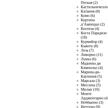
Пеская (2)
Кастильончелло 
Катания (8)
Комо (6)
Кортина
д’Ампеццо (2)
Косенза (4)
Коста Парадизо
(18)
Курмайор (4)
Кьянти (8)
Леза (7)
Ливорно (11)
Лукка (6)
Мадонна ди
Кампильо (4)
Марина-ди-
Каулония (5)
Марсала (3)
Мессина (5)
Милан (10)
Монте
Арджентарио (4
Неббьюно (3)
Неттуно (9)