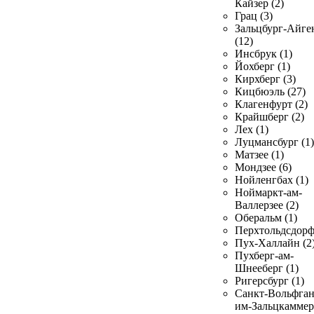
Кайзер (2)
Грац (3)
Зальцбург-Айге
(12)
Инсбрук (1)
Йохберг (1)
Кирхберг (3)
Кицбюэль (27)
Клагенфурт (2)
Крайшберг (2)
Лех (1)
Луцмансбург (1)
Матзее (1)
Мондзее (6)
Нойленгбах (1)
Ноймаркт-ам-
Валлерзее (2)
Оберальм (1)
Перхтольдсдорф
Пух-Халлайн (2
Пухберг-ам-
Шнееберг (1)
Ригерсбург (1)
Санкт-Вольфган
им-Зальцкаммер