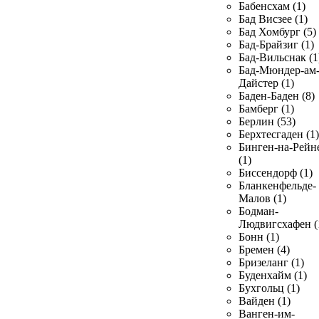
Бабенсхам (1)
Бад Висзее (1)
Бад Хомбург (5)
Бад-Брайзиг (1)
Бад-Вильснак (1
Бад-Мюндер-ам
Дайстер (1)
Баден-Баден (8)
Бамберг (1)
Берлин (53)
Берхтесгаден (1)
Бинген-на-Рейн
(1)
Биссендорф (1)
Бланкенфельде-
Малов (1)
Бодман-
Людвигсхафен (
Бонн (1)
Бремен (4)
Бризеланг (1)
Буденхайм (1)
Бухгольц (1)
Вайден (1)
Ванген-им-