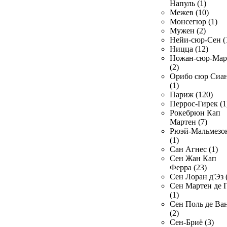
Напуль (1)
Межев (10)
Монсегюр (1)
Мужен (2)
Нейи-сюр-Сен (
Ницца (12)
Ножан-сюр-Ма
(2)
Орибо сюр Сиа
(1)
Париж (120)
Перрос-Гирек (1
Рокебрюн Кап
Мартен (7)
Рюэй-Мальмезо
(1)
Сан Агнес (1)
Сен Жан Кап
Ферра (23)
Сен Лоран д'Эз 
Сен Мартен де 
(1)
Сен Поль де Ва
(2)
Сен-Бриё (3)