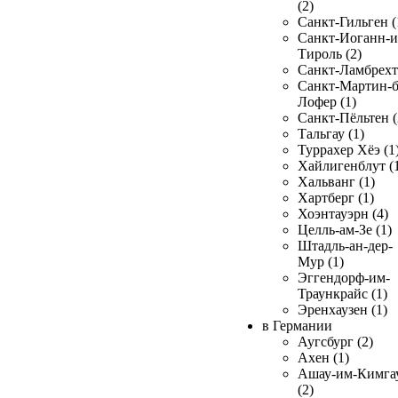
(2)
Санкт-Гильген (
Санкт-Иоганн-и
Тироль (2)
Санкт-Ламбрехт 
Санкт-Мартин-б
Лофер (1)
Санкт-Пёльтен (
Тальгау (1)
Туррахер Хёэ (1
Хайлигенблут (
Хальванг (1)
Хартберг (1)
Хоэнтауэрн (4)
Целль-ам-Зе (1)
Штадль-ан-дер-
Мур (1)
Эггендорф-им-
Траункрайс (1)
Эренхаузен (1)
в Германии
Аугсбург (2)
Ахен (1)
Ашау-им-Кимга
(2)