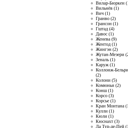
Вилар-Бюркен (
Вильнёв (1)
Вич (1)
Гранво (2)
Грансон (1)
Гштад (4)
Давос (1)
Женева (9)
Жентод (1)
Жингэн (2)
Жутан-Мезери (
Зеналь (1)
Каруж (1)
Коллонж-Бельр
(2)
Колони (5)
Комюньи (2)
Конш (1)
Корсо (3)
Корсье (1)
Кран Монтана (
Кулли (1)
Кюли (1)
Кюснахт (3)
Ла Тур-де-Пей (