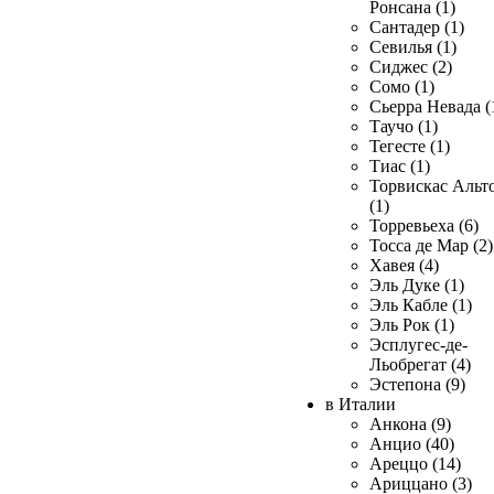
Ронсана (1)
Сантадер (1)
Севилья (1)
Сиджес (2)
Сомо (1)
Сьерра Невада (
Таучо (1)
Тегесте (1)
Тиас (1)
Торвискас Альт
(1)
Торревьеха (6)
Тосса де Мар (2)
Хавея (4)
Эль Дуке (1)
Эль Кабле (1)
Эль Рок (1)
Эсплугес-де-
Льобрегат (4)
Эстепона (9)
в Италии
Анкона (9)
Анцио (40)
Ареццо (14)
Ариццано (3)