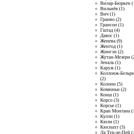
Вилар-Бюркен (
Вильнёв (1)
Вич (1)
Гранво (2)
Грансон (1)
Гштад (4)
Давос (1)
Женева (9)
Жентод (1)
Жингэн (2)
Жутан-Мезери (
Зеналь (1)
Каруж (1)
Коллонж-Бельр
(2)
Колони (5)
Комюньи (2)
Конш (1)
Корсо (3)
Корсье (1)
Кран Монтана (
Кулли (1)
Кюли (1)
Кюснахт (3)
Ла Тур-де-Пей (