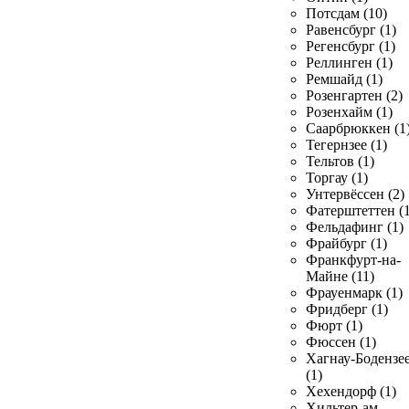
Потсдам (10)
Равенсбург (1)
Регенсбург (1)
Реллинген (1)
Ремшайд (1)
Розенгартен (2)
Розенхайм (1)
Саарбрюккен (1
Тегернзее (1)
Тельтов (1)
Торгау (1)
Унтервёссен (2)
Фатерштеттен (1
Фельдафинг (1)
Фрайбург (1)
Франкфурт-на-
Майне (11)
Фрауенмарк (1)
Фридберг (1)
Фюрт (1)
Фюссен (1)
Хагнау-Бодензе
(1)
Хехендорф (1)
Хильтер-ам-