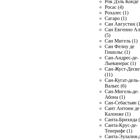
Рок Дэль Конде 
Росас (4)
Рохалес (1)
Сагаро (1)
Сан Августин (1
Сан Евгенио Ал
(5)
Сан Мигель (1)
Сан Фелиу де
Гишольс (1)
Сан-Андрес-де-
Льеванерас (1)
Сан-Жуст-Десве
(11)
Сан-Кугат-дель-
Вальес (6)
Сан-Мигель-де-
Абона (1)
Сан-Себастьян (
Сант Антони де
Калонже (1)
Санта-Брихида (
Санта-Крус-де-
Тенерифе (1)
Санта-Эулалия-д