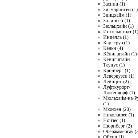
Засниц (1)
Зигмаринген (1)
Зинцхайм (1)
Золинген (1)
Зюльцхайн (1)
Ингольштадт (1
Инцелль (1)
Карлсруэ (1)
Кёльн (4)
Кёнигштайн (1)
Кёнигштайн-
Таунус (1)
Кронберг (1)
Леверкузен (1)
Лейпциг (2)
Луфткурорт-
Люкендорф (1)
Мюльхайм-на-Р
(1)
Мюнхен (20)
Николасзее (1)
Нойзес (1)
Нюрнберг (2)
Обераммергау (3
Ойтин (1)