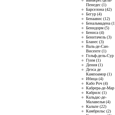
Баньерес-дель-
Пенедес (1)
Барселона (42)
Бегур (4)
Бенаавис (12)
Бенальмадена (1
Бенидорм (5)
Бениса (4)
Бенитачель (3)
Бланес (3)
Валь-де-Сан-
Висенте (1)
Гольф-дель-Сур 
Гуим (1)
Дения (1)
Деэса де
Кампоамор (1)
Ибица (4)
Кабо Роч (4)
Кабрера-де-Мар 
Кабрилс (1)
Кальдас-де-
Малавелья (4)
Кальпе (22)
Камбрильс (2)