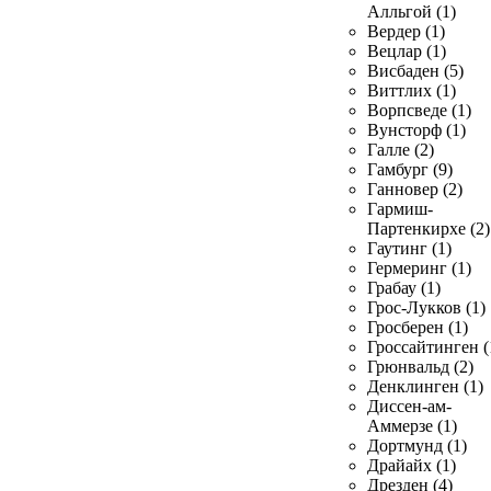
Алльгой (1)
Вердер (1)
Вецлар (1)
Висбаден (5)
Виттлих (1)
Ворпсведе (1)
Вунсторф (1)
Галле (2)
Гамбург (9)
Ганновер (2)
Гармиш-
Партенкирхе (2)
Гаутинг (1)
Гермеринг (1)
Грабау (1)
Грос-Лукков (1)
Гросберен (1)
Гроссайтинген (
Грюнвальд (2)
Денклинген (1)
Диссен-ам-
Аммерзе (1)
Дортмунд (1)
Драйайх (1)
Дрезден (4)