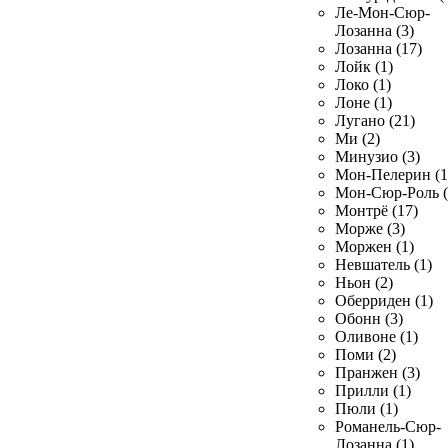
Ле-Мон-Сюр-
Лозанна (3)
Лозанна (17)
Лойк (1)
Локо (1)
Лоне (1)
Лугано (21)
Ми (2)
Минузио (3)
Мон-Пелерин (1
Мон-Сюр-Роль (
Монтрё (17)
Морже (3)
Моржен (1)
Невшатель (1)
Ньон (2)
Оберриден (1)
Обонн (3)
Оливоне (1)
Поми (2)
Пранжен (3)
Прилли (1)
Пюли (1)
Романель-Сюр-
Лозанна (1)