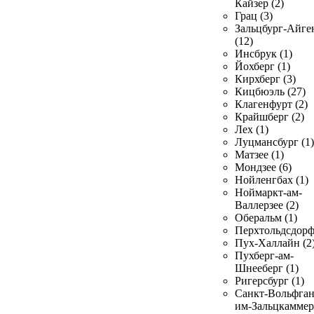
Кайзер (2)
Грац (3)
Зальцбург-Айге
(12)
Инсбрук (1)
Йохберг (1)
Кирхберг (3)
Кицбюэль (27)
Клагенфурт (2)
Крайшберг (2)
Лех (1)
Луцмансбург (1)
Матзее (1)
Мондзее (6)
Нойленгбах (1)
Ноймаркт-ам-
Валлерзее (2)
Оберальм (1)
Перхтольдсдорф
Пух-Халлайн (2
Пухберг-ам-
Шнееберг (1)
Ригерсбург (1)
Санкт-Вольфган
им-Зальцкаммер