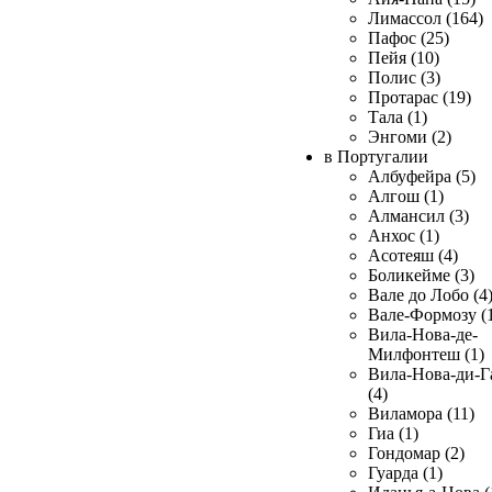
Лимассол (164)
Пафос (25)
Пейя (10)
Полис (3)
Протарас (19)
Тала (1)
Энгоми (2)
в Португалии
Албуфейра (5)
Алгош (1)
Алмансил (3)
Анхос (1)
Асотеяш (4)
Боликейме (3)
Вале до Лобо (4
Вале-Формозу (
Вила-Нова-де-
Милфонтеш (1)
Вила-Нова-ди-Г
(4)
Виламора (11)
Гиа (1)
Гондомар (2)
Гуарда (1)