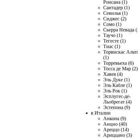
Ронсана (1)
Сантадер (1)
Севилья (1)
Сиджес (2)
Сомо (1)
Сьерра Невада (
Таучо (1)
Тегесте (1)
Тиас (1)
Торвискас Альт
(1)
Торревьеха (6)
Тосса де Мар (2)
Хавея (4)
Эль Дуке (1)
Эль Кабле (1)
Эль Рок (1)
Эсплугес-де-
Льобрегат (4)
Эстепона (9)
в Италии
Анкона (9)
Анцио (40)
Ареццо (14)
Ариццано (3)