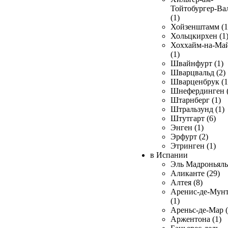
Тойтобургер-Ва
(1)
Хойзенштамм (1
Хольцкирхен (1
Хоххайм-на-Ма
(1)
Швайнфурт (1)
Шварцвальд (2)
Шварценбрук (1
Шнефердинген (
Штарнберг (1)
Штральзунд (1)
Штутгарт (6)
Энген (1)
Эрфурт (2)
Этринген (1)
в Испании
Эль Мадроньяль 
Аликанте (29)
Алтея (8)
Аренис-де-Мун
(1)
Ареньс-де-Мар (
Аржентона (1)