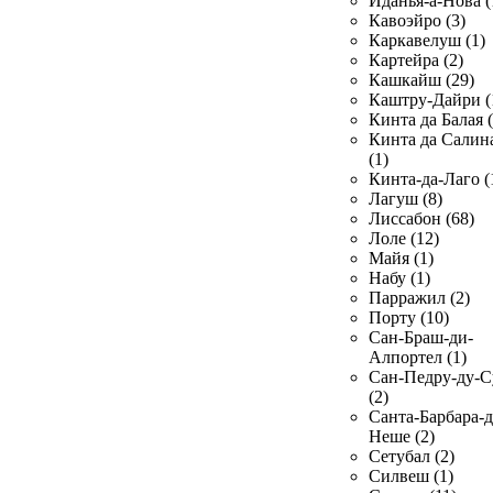
Иданья-а-Нова (
Кавоэйро (3)
Каркавелуш (1)
Картейра (2)
Кашкайш (29)
Каштру-Дайри (
Кинта да Балая (
Кинта да Салин
(1)
Кинта-да-Лаго (
Лагуш (8)
Лиссабон (68)
Лоле (12)
Майя (1)
Набу (1)
Парражил (2)
Порту (10)
Сан-Браш-ди-
Алпортел (1)
Сан-Педру-ду-С
(2)
Санта-Барбара-д
Неше (2)
Сетубал (2)
Силвеш (1)