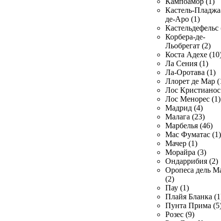
Кампоамор (1)
Кастель-Пладжа
де-Аро (1)
Кастельдефельс 
Корбера-де-
Льобрегат (2)
Коста Адехе (10
Ла Сения (1)
Ла-Оротава (1)
Ллорет де Мар (
Лос Кристианос 
Лос Менорес (1)
Мадрид (4)
Малага (23)
Марбелья (46)
Мас Фуматас (1)
Мачер (1)
Морайра (3)
Ондаррибия (2)
Оропеса дель М
(2)
Пау (1)
Плайя Бланка (1
Пунта Прима (5
Розес (9)