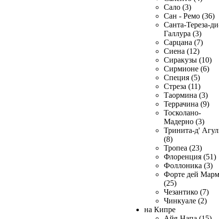
Сало (3)
Сан - Ремо (36)
Санта-Тереза-ди
Галлура (3)
Сарцана (7)
Сиена (12)
Сиракузы (10)
Сирмионе (6)
Специя (5)
Стреза (11)
Таормина (3)
Террачина (9)
Тосколано-
Мадерно (3)
Тринита-д' Агул
(8)
Тропеа (23)
Флоренция (51)
Фоллоника (3)
Форте дей Мар
(25)
Чезантико (7)
Чинкуале (2)
на Кипре
Айя-Напа (15)