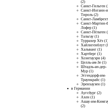
(2)
Санкт-Гильген (
Санкт-Иоганн-и
Тироль (2)
Санкт-Ламбрехт 
Санкт-Мартин-б
Лофер (1)
Санкт-Пёльтен (
Тальгау (1)
Туррахер Хёэ (1
Хайлигенблут (
Хальванг (1)
Хартберг (1)
Хоэнтауэрн (4)
Целль-ам-Зе (1)
Штадль-ан-дер-
Мур (1)
Эггендорф-им-
Траункрайс (1)
Эренхаузен (1)
в Германии
Аугсбург (2)
Ахен (1)
Ашау-им-Кимга
(2)