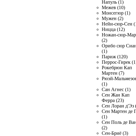
Напуль (1)
Межев (10)
Монсегюр (1)
Мужен (2)
Нейи-сюр-Сен (
Ницца (12)
Ножан-сюр-Ма
(2)
Орибо сюр Сиа
(1)
Париж (120)
Перрос-Гирек (1
Рокебрюн Кап
Мартен (7)
Рюэй-Мальмезо
(1)
Сан Агнес (1)
Сен Жан Кап
Ферра (23)
Сен Лоран д'Эз 
Сен Мартен де 
(1)
Сен Поль де Ва
(2)
Сен-Бриё (3)