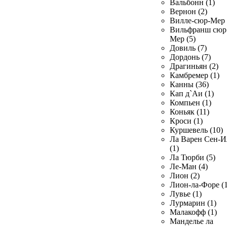
Вальбонн (1)
Вернон (2)
Вилле-сюр-Мер 
Вильфранш сюр
Мер (5)
Довиль (7)
Дордонь (7)
Драгиньян (2)
Камбремер (1)
Канны (36)
Кап д`Аи (1)
Компьен (1)
Коньяк (11)
Кроси (1)
Куршевель (10)
Ла Варен Сен-И
(1)
Ла Тюрби (5)
Ле-Ман (4)
Лион (2)
Лион-ла-Форе (1
Лувье (1)
Лурмарин (1)
Малакофф (1)
Манделье ла