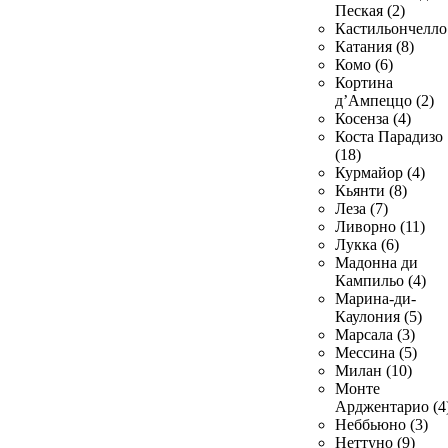
Пеская (2)
Кастильончелло 
Катания (8)
Комо (6)
Кортина
д’Ампеццо (2)
Косенза (4)
Коста Парадизо
(18)
Курмайор (4)
Кьянти (8)
Леза (7)
Ливорно (11)
Лукка (6)
Мадонна ди
Кампильо (4)
Марина-ди-
Каулония (5)
Марсала (3)
Мессина (5)
Милан (10)
Монте
Арджентарио (4
Неббьюно (3)
Неттуно (9)