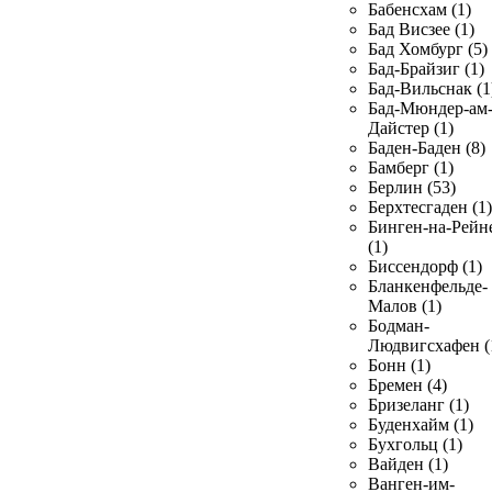
Бабенсхам (1)
Бад Висзее (1)
Бад Хомбург (5)
Бад-Брайзиг (1)
Бад-Вильснак (1
Бад-Мюндер-ам
Дайстер (1)
Баден-Баден (8)
Бамберг (1)
Берлин (53)
Берхтесгаден (1)
Бинген-на-Рейн
(1)
Биссендорф (1)
Бланкенфельде-
Малов (1)
Бодман-
Людвигсхафен (
Бонн (1)
Бремен (4)
Бризеланг (1)
Буденхайм (1)
Бухгольц (1)
Вайден (1)
Ванген-им-