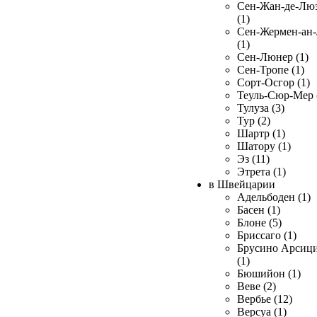
Сен-Жан-де-Лю
(1)
Сен-Жермен-ан
(1)
Сен-Люнер (1)
Сен-Тропе (1)
Сорт-Осгор (1)
Теуль-Сюр-Мер 
Тулуза (3)
Тур (2)
Шартр (1)
Шатору (1)
Эз (11)
Этрета (1)
в Швейцарии
Адельбоден (1)
Басен (1)
Блоне (5)
Бриссаго (1)
Брусино Арсиц
(1)
Бюшийон (1)
Веве (2)
Вербье (12)
Версуа (1)