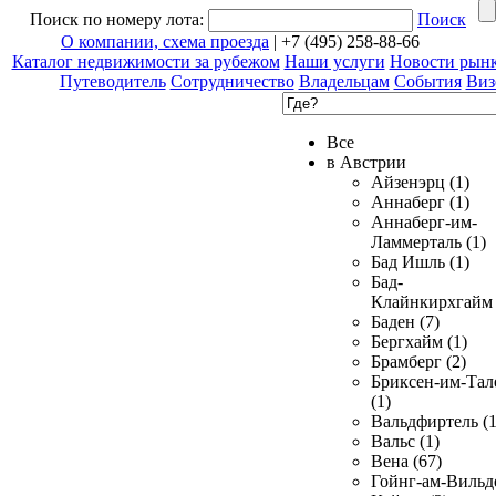
Поиск по номеру лота:
Поиск
О компании, схема проезда
| +7 (495) 258-88-66
Каталог недвижимости за рубежом
Наши услуги
Новости рын
Путеводитель
Сотрудничество
Владельцам
События
Виз
Все
в Австрии
Айзенэрц (1)
Аннаберг (1)
Аннаберг-им-
Ламмерталь (1)
Бад Ишль (1)
Бад-
Клайнкирхгайм 
Баден (7)
Бергхайм (1)
Брамберг (2)
Бриксен-им-Тал
(1)
Вальдфиртель (1
Вальс (1)
Вена (67)
Гойнг-ам-Вильд