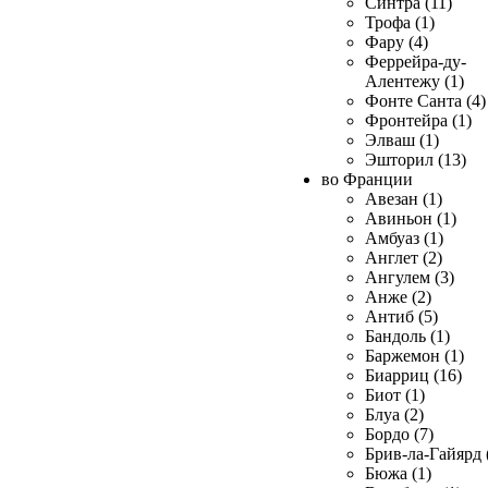
Синтра (11)
Трофа (1)
Фару (4)
Феррейра-ду-
Алентежу (1)
Фонте Санта (4)
Фронтейра (1)
Элваш (1)
Эшторил (13)
во Франции
Авезан (1)
Авиньон (1)
Амбуаз (1)
Англет (2)
Ангулем (3)
Анже (2)
Антиб (5)
Бандоль (1)
Баржемон (1)
Биарриц (16)
Биот (1)
Блуа (2)
Бордо (7)
Брив-ла-Гайярд 
Бюжа (1)