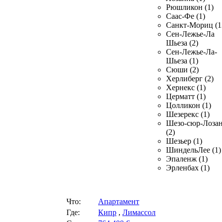
Рюшликон (1)
Саас-Фе (1)
Санкт-Мориц (1
Сен-Лежье-Ла
Шьеза (2)
Сен-Лежье-Ла-
Шьеза (1)
Сюши (2)
Херлиберг (2)
Хернекс (1)
Церматт (1)
Цолликон (1)
Шезерекс (1)
Шезо-сюр-Лоза
(2)
Шезьер (1)
ШиндельЛее (1)
Эпаленж (1)
Эрленбах (1)
Что:
Апартамент
Где:
Кипр
,
Лимассол