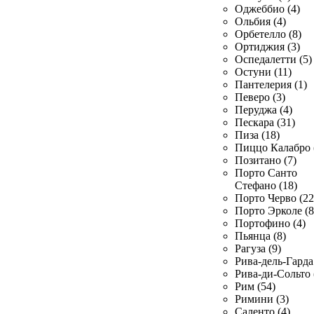
Оджеббио (4)
Ольбия (4)
Орбетелло (8)
Ортиджия (3)
Оспедалетти (5)
Остуни (11)
Пантелерия (1)
Певеро (3)
Перуджа (4)
Пескара (31)
Пиза (18)
Пиццо Калабро 
Позитано (7)
Порто Санто
Стефано (18)
Порто Черво (22
Порто Эрколе (8
Портофино (4)
Пьянца (8)
Рагуза (9)
Рива-дель-Гарда 
Рива-ди-Сольто 
Рим (54)
Римини (3)
Саленто (4)