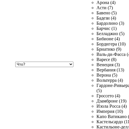
Арона (4)
Асти (7)
Бавено (5)
Бадези (4)
Бардолино (3)
Барчис (1)
Белладжио (5)
Бибионе (4)
Бордигера (10)
Бриатико (9)
Валь-ди-Фасса (
Варесе (8)
Хочу
Венеция (3)
купить
Вербания (13)
Верона (5)
Вольтерра (4)
Гардоне-Ривьер
(5)
Гроссето (4)
Дзамброне (19)
Изола Росса (4)
Империя (10)
Капо Ватикано (
Кастельсардо (1
Кастильоне-делл