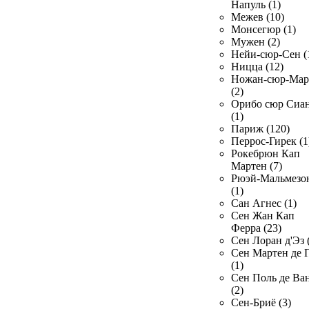
Напуль (1)
Межев (10)
Монсегюр (1)
Мужен (2)
Нейи-сюр-Сен (
Ницца (12)
Ножан-сюр-Ма
(2)
Орибо сюр Сиа
(1)
Париж (120)
Перрос-Гирек (1
Рокебрюн Кап
Мартен (7)
Рюэй-Мальмезо
(1)
Сан Агнес (1)
Сен Жан Кап
Ферра (23)
Сен Лоран д'Эз 
Сен Мартен де 
(1)
Сен Поль де Ва
(2)
Сен-Бриё (3)