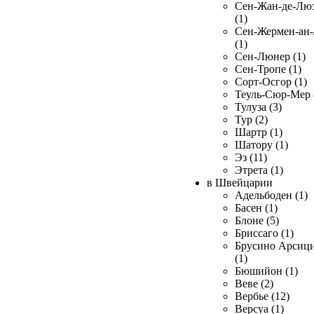
Сен-Жан-де-Лю
(1)
Сен-Жермен-ан
(1)
Сен-Люнер (1)
Сен-Тропе (1)
Сорт-Осгор (1)
Теуль-Сюр-Мер 
Тулуза (3)
Тур (2)
Шартр (1)
Шатору (1)
Эз (11)
Этрета (1)
в Швейцарии
Адельбоден (1)
Басен (1)
Блоне (5)
Бриссаго (1)
Брусино Арсиц
(1)
Бюшийон (1)
Веве (2)
Вербье (12)
Версуа (1)