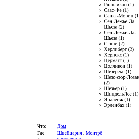
Рюшликон (1)
Саас-Фе (1)
Санкт-Мориц (1
Сен-Лежье-Ла
Шьеза (2)
Сен-Лежье-Ла-
Шьеза (1)
Сюши (2)
Херлиберг (2)
Хернекс (1)
Церматт (1)
Цолликон (1)
Шезерекс (1)
Шезо-сюр-Лоза
(2)
Шезьер (1)
ШиндельЛее (1)
Эпаленж (1)
Эрленбах (1)
Что:
Дом
Где:
Швейцария
,
Монтрё