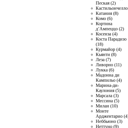
Пеская (2)
Кастильончелло 
Катания (8)
Комо (6)
Кортина
д’Ампеццо (2)
Косенза (4)
Коста Парадизо
(18)
Курмайор (4)
Кьянти (8)
Леза (7)
Ливорно (11)
Лукка (6)
Мадонна ди
Кампильо (4)
Марина-ди-
Каулония (5)
Марсала (3)
Мессина (5)
Милан (10)
Монте
Арджентарио (4
Неббьюно (3)
Неттуно (9)