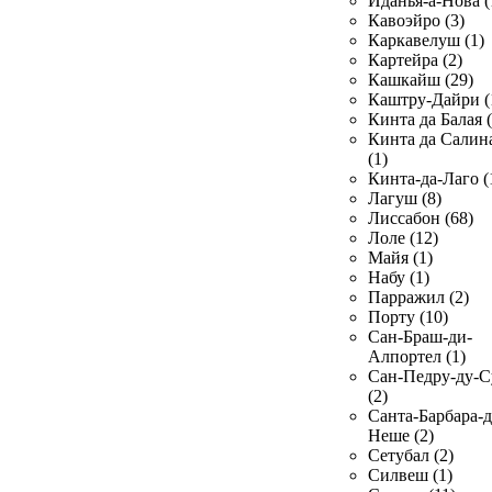
Иданья-а-Нова (
Кавоэйро (3)
Каркавелуш (1)
Картейра (2)
Кашкайш (29)
Каштру-Дайри (
Кинта да Балая (
Кинта да Салин
(1)
Кинта-да-Лаго (
Лагуш (8)
Лиссабон (68)
Лоле (12)
Майя (1)
Набу (1)
Парражил (2)
Порту (10)
Сан-Браш-ди-
Алпортел (1)
Сан-Педру-ду-С
(2)
Санта-Барбара-д
Неше (2)
Сетубал (2)
Силвеш (1)