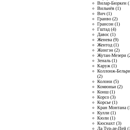
Вилар-Бюркен (
Вильнёв (1)
Вич (1)
Гранво (2)
Грансон (1)
Гштад (4)
Давос (1)
Женева (9)
Жентод (1)
Жингэн (2)
Жутан-Мезери (
Зеналь (1)
Каруж (1)
Коллонж-Бельр
(2)
Колони (5)
Комюньи (2)
Конш (1)
Корсо (3)
Корсье (1)
Кран Монтана (
Кулли (1)
Кюли (1)
Кюснахт (3)
Ла Тур-де-Пей (