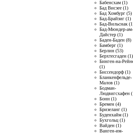
Бабенсхам (1)
Бад Висзее (1)
Бад Хомбург (5)
Бад-Брайзиг (1)
Бад-Вильснак (1
Бад-Мюндер-ам
Дайстер (1)
Баден-Баден (8)
Бамберг (1)
Берлин (53)
Берхтесгаден (1)
Бинген-на-Рейн
(1)
Биссендорф (1)
Бланкенфельде-
Малов (1)
Бодман-
Людвигсхафен (
Бонн (1)
Бремен (4)
Бризеланг (1)
Буденхайм (1)
Бухгольц (1)
Вайден (1)
Ванген-им-