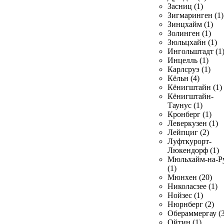
Засниц (1)
Зигмаринген (1)
Зинцхайм (1)
Золинген (1)
Зюльцхайн (1)
Ингольштадт (1
Инцелль (1)
Карлсруэ (1)
Кёльн (4)
Кёнигштайн (1)
Кёнигштайн-
Таунус (1)
Кронберг (1)
Леверкузен (1)
Лейпциг (2)
Луфткурорт-
Люкендорф (1)
Мюльхайм-на-Р
(1)
Мюнхен (20)
Николасзее (1)
Нойзес (1)
Нюрнберг (2)
Обераммергау (3
Ойтин (1)