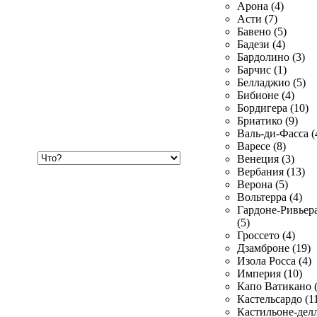
Арона (4)
Асти (7)
Бавено (5)
Бадези (4)
Бардолино (3)
Барчис (1)
Белладжио (5)
Бибионе (4)
Бордигера (10)
Бриатико (9)
Валь-ди-Фасса (
Варесе (8)
Хочу
Венеция (3)
купить
Вербания (13)
Верона (5)
Вольтерра (4)
Гардоне-Ривьер
(5)
Гроссето (4)
Дзамброне (19)
Изола Росса (4)
Империя (10)
Капо Ватикано (
Кастельсардо (1
Кастильоне-делл