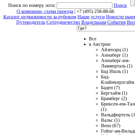
Поиск по номеру лота:
Поиск
О компании, схема проезда
| +7 (495) 258-88-66
Каталог недвижимости за рубежом
Наши услуги
Новости рын
Путеводитель
Сотрудничество
Владельцам
События
Виз
Все
в Австрии
Айзенэрц (1)
Аннаберг (1)
Аннаберг-им-
Ламмерталь (1)
Бад Ишль (1)
Бад-
Клайнкирхгайм 
Баден (7)
Бергхайм (1)
Брамберг (2)
Бриксен-им-Тал
(1)
Вальдфиртель (1
Вальс (1)
Вена (67)
Гойнг-ам-Вильд