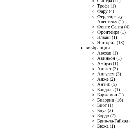
Синтра (11)
Трофа (1)
Фару (4)
Феррейра-ду-
Алентежу (1)
Фонте Санта (4)
Фронтейра (1)
Элваш (1)
Эшторил (13)
во Франции
Авезан (1)
Авиньон (1)
Амбуаз (1)
Англет (2)
Ангулем (3)
Анже (2)
Антиб (5)
Бандоль (1)
Баржемон (1)
Биарриц (16)
Биот (1)
Блуа (2)
Бордо (7)
Брив-ла-Гайярд 
Бюжа (1)