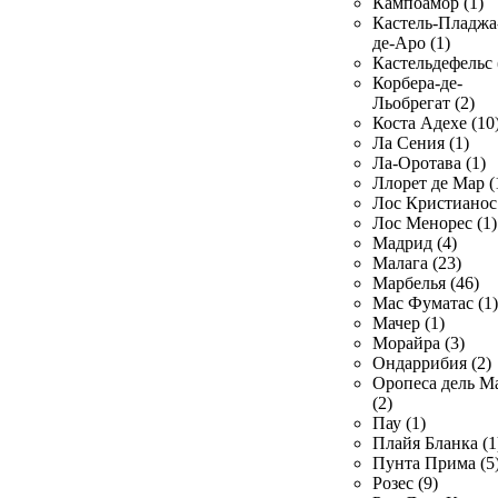
Кампоамор (1)
Кастель-Пладжа
де-Аро (1)
Кастельдефельс 
Корбера-де-
Льобрегат (2)
Коста Адехе (10
Ла Сения (1)
Ла-Оротава (1)
Ллорет де Мар (
Лос Кристианос 
Лос Менорес (1)
Мадрид (4)
Малага (23)
Марбелья (46)
Мас Фуматас (1)
Мачер (1)
Морайра (3)
Ондаррибия (2)
Оропеса дель М
(2)
Пау (1)
Плайя Бланка (1
Пунта Прима (5
Розес (9)