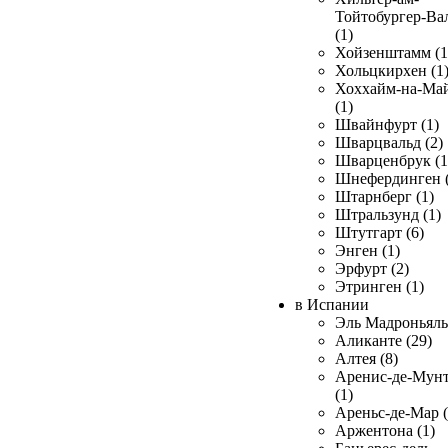
Тойтобургер-Ва
(1)
Хойзенштамм (1
Хольцкирхен (1
Хоххайм-на-Ма
(1)
Швайнфурт (1)
Шварцвальд (2)
Шварценбрук (1
Шнефердинген (
Штарнберг (1)
Штральзунд (1)
Штутгарт (6)
Энген (1)
Эрфурт (2)
Этринген (1)
в Испании
Эль Мадроньяль 
Аликанте (29)
Алтея (8)
Аренис-де-Мун
(1)
Ареньс-де-Мар (
Аржентона (1)