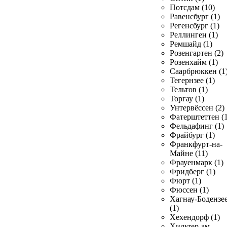
Потсдам (10)
Равенсбург (1)
Регенсбург (1)
Реллинген (1)
Ремшайд (1)
Розенгартен (2)
Розенхайм (1)
Саарбрюккен (1
Тегернзее (1)
Тельтов (1)
Торгау (1)
Унтервёссен (2)
Фатерштеттен (1
Фельдафинг (1)
Фрайбург (1)
Франкфурт-на-
Майне (11)
Фрауенмарк (1)
Фридберг (1)
Фюрт (1)
Фюссен (1)
Хагнау-Бодензе
(1)
Хехендорф (1)
Хильтер-ам-