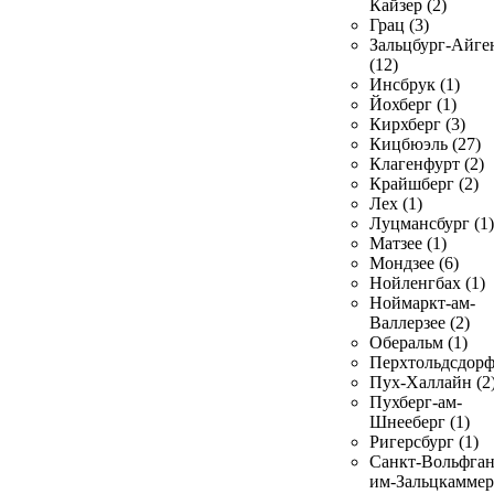
Кайзер (2)
Грац (3)
Зальцбург-Айге
(12)
Инсбрук (1)
Йохберг (1)
Кирхберг (3)
Кицбюэль (27)
Клагенфурт (2)
Крайшберг (2)
Лех (1)
Луцмансбург (1)
Матзее (1)
Мондзее (6)
Нойленгбах (1)
Ноймаркт-ам-
Валлерзее (2)
Оберальм (1)
Перхтольдсдорф
Пух-Халлайн (2
Пухберг-ам-
Шнееберг (1)
Ригерсбург (1)
Санкт-Вольфган
им-Зальцкаммер