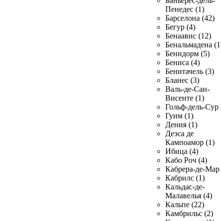
Баньерес-дель-
Пенедес (1)
Барселона (42)
Бегур (4)
Бенаавис (12)
Бенальмадена (1
Бенидорм (5)
Бениса (4)
Бенитачель (3)
Бланес (3)
Валь-де-Сан-
Висенте (1)
Гольф-дель-Сур 
Гуим (1)
Дения (1)
Деэса де
Кампоамор (1)
Ибица (4)
Кабо Роч (4)
Кабрера-де-Мар 
Кабрилс (1)
Кальдас-де-
Малавелья (4)
Кальпе (22)
Камбрильс (2)