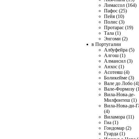
Лимассол (164)
Пафос (25)
Пейя (10)
Полис (3)
Протарас (19)
Тала (1)
Энгоми (2)
в Португалии
Албуфейра (5)
Алгош (1)
Алмансил (3)
Анхос (1)
Асотеяш (4)
Боликейме (3)
Вале до Лобо (4
Вале-Формозу (
Вила-Нова-де-
Милфонтеш (1)
Вила-Нова-ди-Г
(4)
Виламора (11)
Гиа (1)
Гондомар (2)
Гуарда (1)