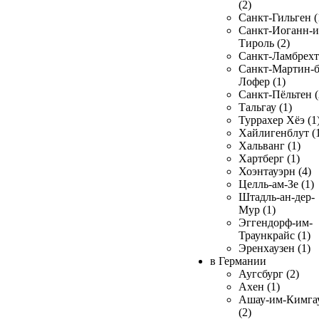
(2)
Санкт-Гильген (
Санкт-Иоганн-и
Тироль (2)
Санкт-Ламбрехт 
Санкт-Мартин-б
Лофер (1)
Санкт-Пёльтен (
Тальгау (1)
Туррахер Хёэ (1
Хайлигенблут (
Хальванг (1)
Хартберг (1)
Хоэнтауэрн (4)
Целль-ам-Зе (1)
Штадль-ан-дер-
Мур (1)
Эггендорф-им-
Траункрайс (1)
Эренхаузен (1)
в Германии
Аугсбург (2)
Ахен (1)
Ашау-им-Кимга
(2)