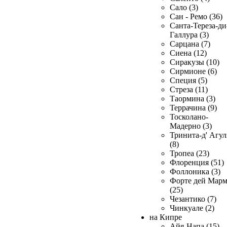
Сало (3)
Сан - Ремо (36)
Санта-Тереза-ди
Галлура (3)
Сарцана (7)
Сиена (12)
Сиракузы (10)
Сирмионе (6)
Специя (5)
Стреза (11)
Таормина (3)
Террачина (9)
Тосколано-
Мадерно (3)
Тринита-д' Агул
(8)
Тропеа (23)
Флоренция (51)
Фоллоника (3)
Форте дей Мар
(25)
Чезантико (7)
Чинкуале (2)
на Кипре
Айя-Напа (15)