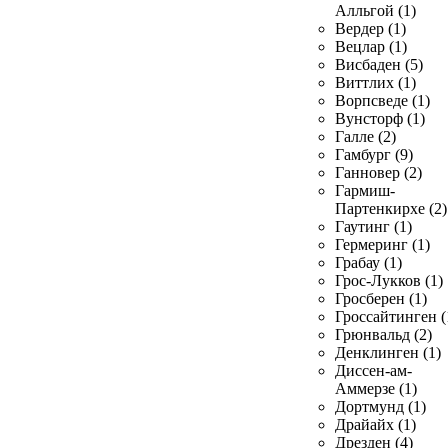
Алльгой (1)
Вердер (1)
Вецлар (1)
Висбаден (5)
Виттлих (1)
Ворпсведе (1)
Вунсторф (1)
Галле (2)
Гамбург (9)
Ганновер (2)
Гармиш-
Партенкирхе (2)
Гаутинг (1)
Гермеринг (1)
Грабау (1)
Грос-Лукков (1)
Гросберен (1)
Гроссайтинген (
Грюнвальд (2)
Денклинген (1)
Диссен-ам-
Аммерзе (1)
Дортмунд (1)
Драйайх (1)
Дрезден (4)