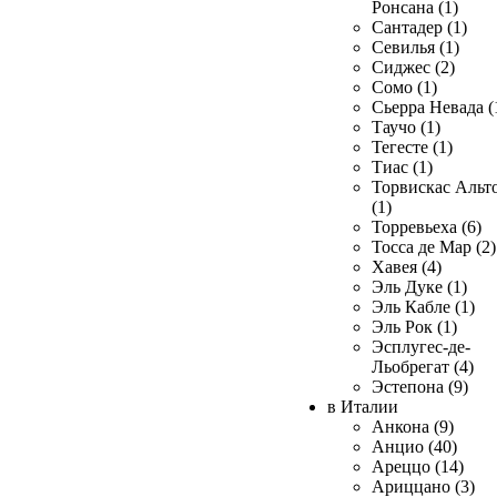
Ронсана (1)
Сантадер (1)
Севилья (1)
Сиджес (2)
Сомо (1)
Сьерра Невада (
Таучо (1)
Тегесте (1)
Тиас (1)
Торвискас Альт
(1)
Торревьеха (6)
Тосса де Мар (2)
Хавея (4)
Эль Дуке (1)
Эль Кабле (1)
Эль Рок (1)
Эсплугес-де-
Льобрегат (4)
Эстепона (9)
в Италии
Анкона (9)
Анцио (40)
Ареццо (14)
Ариццано (3)