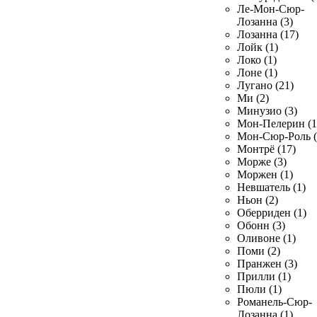
Ле-Мон-Сюр-
Лозанна (3)
Лозанна (17)
Лойк (1)
Локо (1)
Лоне (1)
Лугано (21)
Ми (2)
Минузио (3)
Мон-Пелерин (1
Мон-Сюр-Роль (
Монтрё (17)
Морже (3)
Моржен (1)
Невшатель (1)
Ньон (2)
Оберриден (1)
Обонн (3)
Оливоне (1)
Поми (2)
Пранжен (3)
Прилли (1)
Пюли (1)
Романель-Сюр-
Лозанна (1)