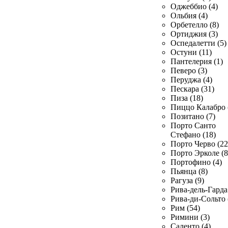
Оджеббио (4)
Ольбия (4)
Орбетелло (8)
Ортиджия (3)
Оспедалетти (5)
Остуни (11)
Пантелерия (1)
Певеро (3)
Перуджа (4)
Пескара (31)
Пиза (18)
Пиццо Калабро 
Позитано (7)
Порто Санто
Стефано (18)
Порто Черво (22
Порто Эрколе (8
Портофино (4)
Пьянца (8)
Рагуза (9)
Рива-дель-Гарда 
Рива-ди-Сольто 
Рим (54)
Римини (3)
Саленто (4)