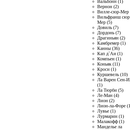
Вальбонн (1)
Вернон (2)
Вилле-сюр-Мер 
Вильфранш сюр
Мер (5)
Довиль (7)
Дордонь (7)
Драгиньян (2)
Камбремер (1)
Канны (36)
Кап д`Аи (1)
Компьен (1)
Коньяк (11)
Кроси (1)
Куршевель (10)
Ла Варен Сен-И
(1)
Ла Тюрби (5)
Ле-Ман (4)
Лион (2)
Лион-ла-Форе (1
Лувье (1)
Лурмарин (1)
Малакофф (1)
Манделье ла