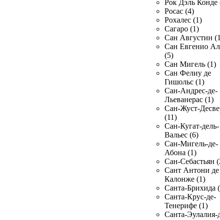
Рок Дэль Конде 
Росас (4)
Рохалес (1)
Сагаро (1)
Сан Августин (1
Сан Евгенио Ал
(5)
Сан Мигель (1)
Сан Фелиу де
Гишольс (1)
Сан-Андрес-де-
Льеванерас (1)
Сан-Жуст-Десве
(11)
Сан-Кугат-дель-
Вальес (6)
Сан-Мигель-де-
Абона (1)
Сан-Себастьян (
Сант Антони де
Калонже (1)
Санта-Брихида (
Санта-Крус-де-
Тенерифе (1)
Санта-Эулалия-д