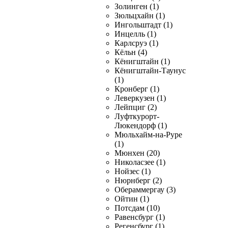
Золинген (1)
Зюльцхайн (1)
Ингольштадт (1)
Инцелль (1)
Карлсруэ (1)
Кёльн (4)
Кёнигштайн (1)
Кёнигштайн-Таунус
(1)
Кронберг (1)
Леверкузен (1)
Лейпциг (2)
Луфткурорт-
Люкендорф (1)
Мюльхайм-на-Руре
(1)
Мюнхен (20)
Николасзее (1)
Нойзес (1)
Нюрнберг (2)
Обераммергау (3)
Ойтин (1)
Потсдам (10)
Равенсбург (1)
Регенсбург (1)