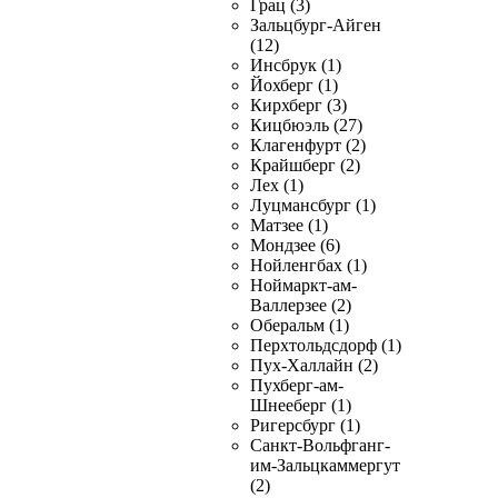
Грац (3)
Зальцбург-Айген
(12)
Инсбрук (1)
Йохберг (1)
Кирхберг (3)
Кицбюэль (27)
Клагенфурт (2)
Крайшберг (2)
Лех (1)
Луцмансбург (1)
Матзее (1)
Мондзее (6)
Нойленгбах (1)
Ноймаркт-ам-
Валлерзее (2)
Оберальм (1)
Перхтольдсдорф (1)
Пух-Халлайн (2)
Пухберг-ам-
Шнееберг (1)
Ригерсбург (1)
Санкт-Вольфганг-
им-Зальцкаммергут
(2)