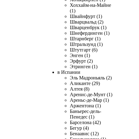
Хоххайм-на-Майне
(1)
Швайнфурт (1)
Шварцвальд (2)
Шварценбрук (1)
Шнефердинген (1)
Штарнберг (1)
Штральзунд (1)
Штутгарт (6)
Энген (1)
Эрфурт (2)
Этринген (1)
в Испании
Эль Мадроньяль (2)
Аликанте (29)
Алтея (8)
Аренис-де-Мунт (1)
Ареньс-де-Мар (1)
Аржентона (1)
Баньерес-дель-
Пенедес (1)
Барселона (42)
Бегур (4)
Бенаавис (12)