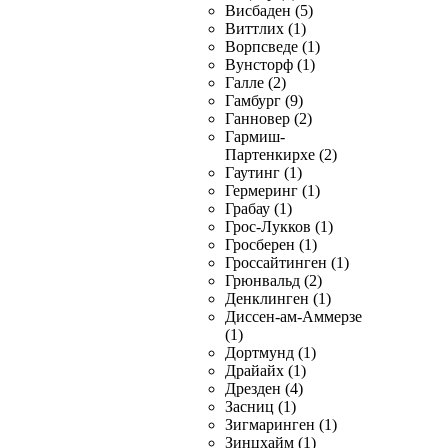
Висбаден (5)
Виттлих (1)
Ворпсведе (1)
Вунсторф (1)
Галле (2)
Гамбург (9)
Ганновер (2)
Гармиш-
Партенкирхе (2)
Гаутинг (1)
Гермеринг (1)
Грабау (1)
Грос-Лукков (1)
Гросберен (1)
Гроссайтинген (1)
Грюнвальд (2)
Денклинген (1)
Диссен-ам-Аммерзе
(1)
Дортмунд (1)
Драйайх (1)
Дрезден (4)
Засниц (1)
Зигмаринген (1)
Зинцхайм (1)