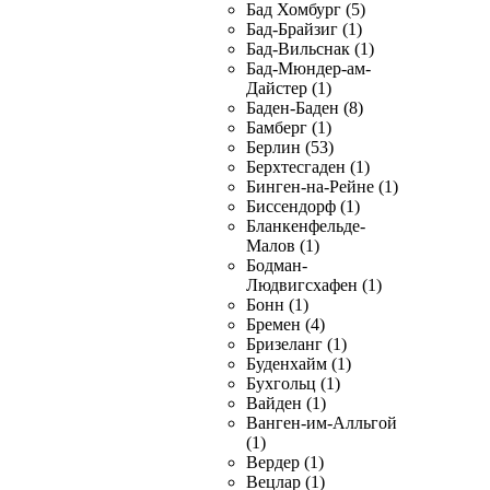
Бад Хомбург (5)
Бад-Брайзиг (1)
Бад-Вильснак (1)
Бад-Мюндер-ам-
Дайстер (1)
Баден-Баден (8)
Бамберг (1)
Берлин (53)
Берхтесгаден (1)
Бинген-на-Рейне (1)
Биссендорф (1)
Бланкенфельде-
Малов (1)
Бодман-
Людвигсхафен (1)
Бонн (1)
Бремен (4)
Бризеланг (1)
Буденхайм (1)
Бухгольц (1)
Вайден (1)
Ванген-им-Алльгой
(1)
Вердер (1)
Вецлар (1)