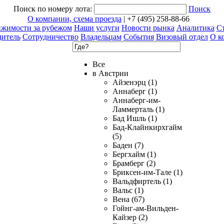
Поиск по номеру лота:
Поиск
О компании, схема проезда
| +7 (495) 258-88-66
ижимости за рубежом
Наши услуги
Новости рынка
Аналитика
Ст
дитель
Сотрудничество
Владельцам
События
Визовый отдел
О к
Все
в Австрии
Айзенэрц (1)
Аннаберг (1)
Аннаберг-им-
Ламмерталь (1)
Бад Ишль (1)
Бад-Клайнкирхгайм
(5)
Баден (7)
Бергхайм (1)
Брамберг (2)
Бриксен-им-Тале (1)
Вальдфиртель (1)
Вальс (1)
Вена (67)
Гойнг-ам-Вильден-
Кайзер (2)