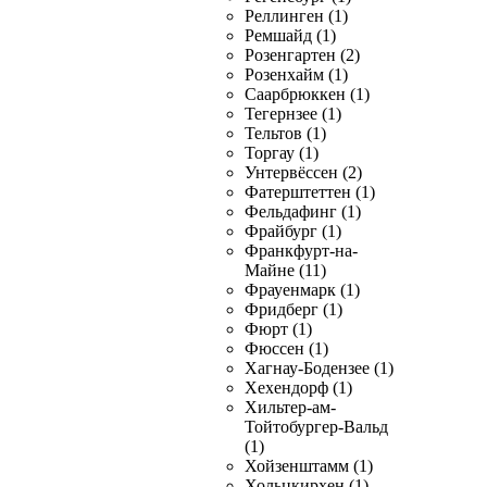
Реллинген (1)
Ремшайд (1)
Розенгартен (2)
Розенхайм (1)
Саарбрюккен (1)
Тегернзее (1)
Тельтов (1)
Торгау (1)
Унтервёссен (2)
Фатерштеттен (1)
Фельдафинг (1)
Фрайбург (1)
Франкфурт-на-
Майне (11)
Фрауенмарк (1)
Фридберг (1)
Фюрт (1)
Фюссен (1)
Хагнау-Бодензее (1)
Хехендорф (1)
Хильтер-ам-
Тойтобургер-Вальд
(1)
Хойзенштамм (1)
Хольцкирхен (1)