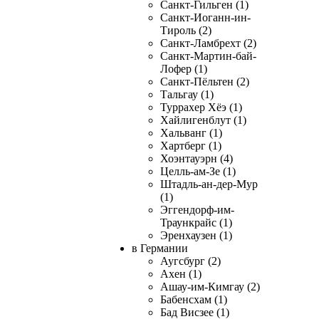
Санкт-Гильген (1)
Санкт-Иоганн-ин-
Тироль (2)
Санкт-Ламбрехт (2)
Санкт-Мартин-бай-
Лофер (1)
Санкт-Пёльтен (2)
Тальгау (1)
Туррахер Хёэ (1)
Хайлигенблут (1)
Хальванг (1)
Хартберг (1)
Хоэнтауэрн (4)
Целль-ам-Зе (1)
Штадль-ан-дер-Мур
(1)
Эггендорф-им-
Траункрайс (1)
Эренхаузен (1)
в Германии
Аугсбург (2)
Ахен (1)
Ашау-им-Кимгау (2)
Бабенсхам (1)
Бад Висзее (1)