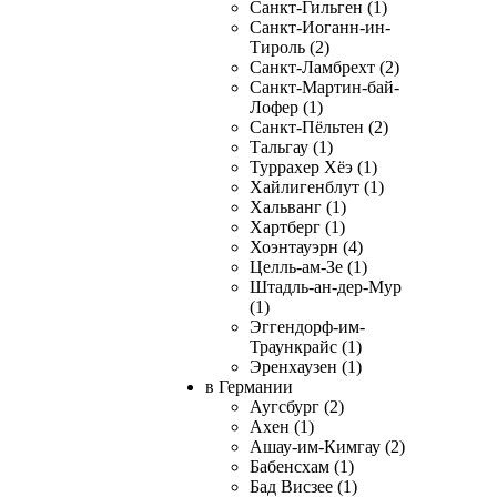
Санкт-Гильген (1)
Санкт-Иоганн-ин-
Тироль (2)
Санкт-Ламбрехт (2)
Санкт-Мартин-бай-
Лофер (1)
Санкт-Пёльтен (2)
Тальгау (1)
Туррахер Хёэ (1)
Хайлигенблут (1)
Хальванг (1)
Хартберг (1)
Хоэнтауэрн (4)
Целль-ам-Зе (1)
Штадль-ан-дер-Мур
(1)
Эггендорф-им-
Траункрайс (1)
Эренхаузен (1)
в Германии
Аугсбург (2)
Ахен (1)
Ашау-им-Кимгау (2)
Бабенсхам (1)
Бад Висзее (1)