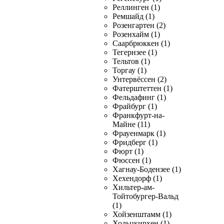
Реллинген (1)
Ремшайд (1)
Розенгартен (2)
Розенхайм (1)
Саарбрюккен (1)
Тегернзее (1)
Тельтов (1)
Торгау (1)
Унтервёссен (2)
Фатерштеттен (1)
Фельдафинг (1)
Фрайбург (1)
Франкфурт-на-
Майне (11)
Фрауенмарк (1)
Фридберг (1)
Фюрт (1)
Фюссен (1)
Хагнау-Бодензее (1)
Хехендорф (1)
Хильтер-ам-
Тойтобургер-Вальд
(1)
Хойзенштамм (1)
Хольцкирхен (1)