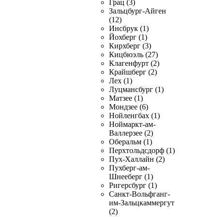
Грац (3)
Зальцбург-Айген
(12)
Инсбрук (1)
Йохберг (1)
Кирхберг (3)
Кицбюэль (27)
Клагенфурт (2)
Крайшберг (2)
Лех (1)
Луцмансбург (1)
Матзее (1)
Мондзее (6)
Нойленгбах (1)
Ноймаркт-ам-
Валлерзее (2)
Оберальм (1)
Перхтольдсдорф (1)
Пух-Халлайн (2)
Пухберг-ам-
Шнееберг (1)
Ригерсбург (1)
Санкт-Вольфганг-
им-Зальцкаммергут
(2)