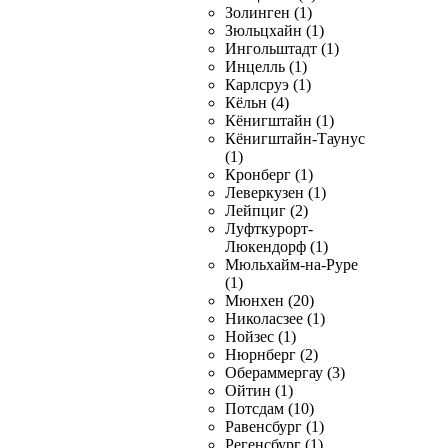
Золинген (1)
Зюльцхайн (1)
Ингольштадт (1)
Инцелль (1)
Карлсруэ (1)
Кёльн (4)
Кёнигштайн (1)
Кёнигштайн-Таунус
(1)
Кронберг (1)
Леверкузен (1)
Лейпциг (2)
Луфткурорт-
Люкендорф (1)
Мюльхайм-на-Руре
(1)
Мюнхен (20)
Николасзее (1)
Нойзес (1)
Нюрнберг (2)
Обераммергау (3)
Ойтин (1)
Потсдам (10)
Равенсбург (1)
Регенсбург (1)