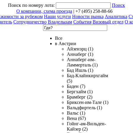
Поиск по номеру лота:
Поиск
О компании, схема проезда
| +7 (495) 258-88-66
ижимости за рубежом
Наши услуги
Новости рынка
Аналитика
Ст
дитель
Сотрудничество
Владельцам
События
Визовый отдел
О к
Все
в Австрии
Айзенэрц (1)
Аннаберг (1)
Аннаберг-им-
Ламмерталь (1)
Бад Ишль (1)
Бад-Клайнкирхгайм
(5)
Баден (7)
Бергхайм (1)
Брамберг (2)
Бриксен-им-Тале (1)
Вальдфиртель (1)
Вальс (1)
Вена (67)
Гойнг-ам-Вильден-
Кайзер (2)