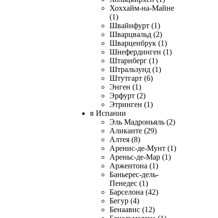
Хоххайм-на-Майне
(1)
Швайнфурт (1)
Шварцвальд (2)
Шварценбрук (1)
Шнефердинген (1)
Штарнберг (1)
Штральзунд (1)
Штутгарт (6)
Энген (1)
Эрфурт (2)
Этринген (1)
в Испании
Эль Мадроньяль (2)
Аликанте (29)
Алтея (8)
Аренис-де-Мунт (1)
Ареньс-де-Мар (1)
Аржентона (1)
Баньерес-дель-
Пенедес (1)
Барселона (42)
Бегур (4)
Бенаавис (12)