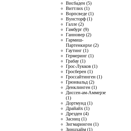
Висбаден (5)
Виттлих (1)
Ворпсведе (1)
Вунсторф (1)
Галле (2)
Гамбург (9)
Ганновер (2)
Гармиш-
Партенкирхе (2)
Гаутинг (1)
Гермеринг (1)
Грабау (1)
Грос-Лукков (1)
Гросберен (1)
Гроссайтинген (1)
Грюнвальд (2)
Денклинген (1)
Диссен-ам-Аммерзе
(1)
Дортмунд (1)
Драйайх (1)
Дрезден (4)
Засниц (1)
Зигмаринген (1)
Зинцхайм (1)