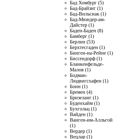
Бад Хомбург (5)
Бад-Брайзиг (1)
Бад-Вильснак (1)
Бад-Мюндер-ам-
Дайстер (1)
Баден-Баден (8)
Бамберг (1)
Берлин (53)
Берхтесгаден (1)
Бинген-на-Рейне (1)
Биссендорф (1)
Бланкенфельде-
Малов (1)
Бодман-
Людвигсхафен (1)
Бонн (1)
Бремен (4)
Бризеланг (1)
Буденхайм (1)
Бухгольц (1)
Вайден (1)
Ванген-им-Алльгой
(1)
Вердер (1)
Вецлар (1)