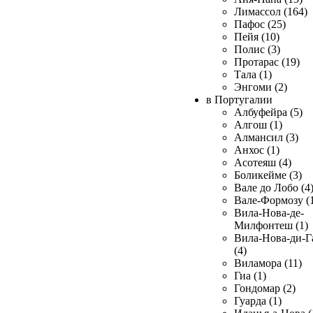
Лимассол (164)
Пафос (25)
Пейя (10)
Полис (3)
Протарас (19)
Тала (1)
Энгоми (2)
в Португалии
Албуфейра (5)
Алгош (1)
Алмансил (3)
Анхос (1)
Асотеяш (4)
Боликейме (3)
Вале до Лобо (4
Вале-Формозу (
Вила-Нова-де-
Милфонтеш (1)
Вила-Нова-ди-Г
(4)
Виламора (11)
Гиа (1)
Гондомар (2)
Гуарда (1)