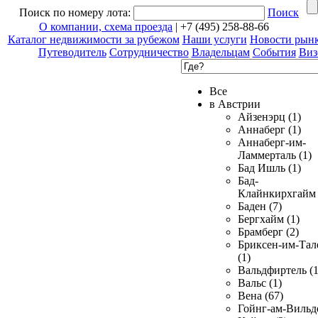
Поиск по номеру лота:
Поиск
О компании, схема проезда
| +7 (495) 258-88-66
Каталог недвижимости за рубежом
Наши услуги
Новости рын
Путеводитель
Сотрудничество
Владельцам
События
Виз
Все
в Австрии
Айзенэрц (1)
Аннаберг (1)
Аннаберг-им-
Ламмерталь (1)
Бад Ишль (1)
Бад-
Клайнкирхгайм 
Баден (7)
Бергхайм (1)
Брамберг (2)
Бриксен-им-Тал
(1)
Вальдфиртель (1
Вальс (1)
Вена (67)
Гойнг-ам-Вильд