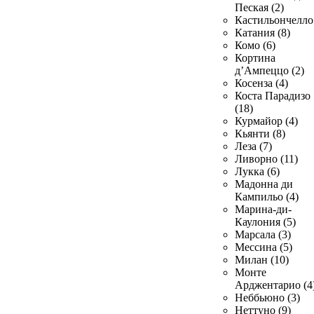
Пеская (2)
Кастильончелло 
Катания (8)
Комо (6)
Кортина
д’Ампеццо (2)
Косенза (4)
Коста Парадизо
(18)
Курмайор (4)
Кьянти (8)
Леза (7)
Ливорно (11)
Лукка (6)
Мадонна ди
Кампильо (4)
Марина-ди-
Каулония (5)
Марсала (3)
Мессина (5)
Милан (10)
Монте
Арджентарио (4
Неббьюно (3)
Неттуно (9)