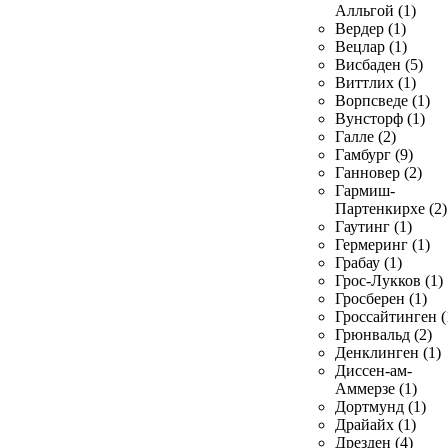
Алльгой (1)
Вердер (1)
Вецлар (1)
Висбаден (5)
Виттлих (1)
Ворпсведе (1)
Вунсторф (1)
Галле (2)
Гамбург (9)
Ганновер (2)
Гармиш-
Партенкирхе (2)
Гаутинг (1)
Гермеринг (1)
Грабау (1)
Грос-Лукков (1)
Гросберен (1)
Гроссайтинген (
Грюнвальд (2)
Денклинген (1)
Диссен-ам-
Аммерзе (1)
Дортмунд (1)
Драйайх (1)
Дрезден (4)