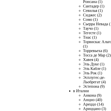
Ронсана (1)
Сантадер (1)
Севилья (1)
Сиджес (2)
Сомо (1)
Сьерра Невада (
Таучо (1)
Тегесте (1)
Тиас (1)
Торвискас Альт
(1)
Торревьеха (6)
Тосса де Мар (2)
Хавея (4)
Эль Дуке (1)
Эль Кабле (1)
Эль Рок (1)
Эсплугес-де-
Льобрегат (4)
Эстепона (9)
в Италии
Анкона (9)
Анцио (40)
Ареццо (14)
Ариццано (3)