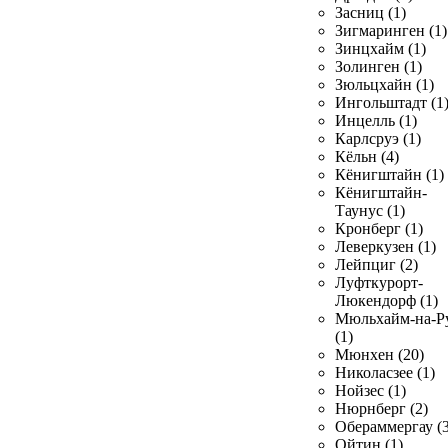
Засниц (1)
Зигмаринген (1)
Зинцхайм (1)
Золинген (1)
Зюльцхайн (1)
Ингольштадт (1
Инцелль (1)
Карлсруэ (1)
Кёльн (4)
Кёнигштайн (1)
Кёнигштайн-
Таунус (1)
Кронберг (1)
Леверкузен (1)
Лейпциг (2)
Луфткурорт-
Люкендорф (1)
Мюльхайм-на-Р
(1)
Мюнхен (20)
Николасзее (1)
Нойзес (1)
Нюрнберг (2)
Обераммергау (3
Ойтин (1)