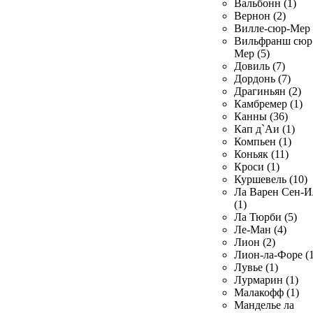
Вальбонн (1)
Вернон (2)
Вилле-сюр-Мер 
Вильфранш сюр
Мер (5)
Довиль (7)
Дордонь (7)
Драгиньян (2)
Камбремер (1)
Канны (36)
Кап д`Аи (1)
Компьен (1)
Коньяк (11)
Кроси (1)
Куршевель (10)
Ла Варен Сен-И
(1)
Ла Тюрби (5)
Ле-Ман (4)
Лион (2)
Лион-ла-Форе (1
Лувье (1)
Лурмарин (1)
Малакофф (1)
Манделье ла