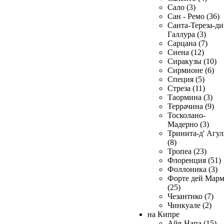
Сало (3)
Сан - Ремо (36)
Санта-Тереза-ди
Галлура (3)
Сарцана (7)
Сиена (12)
Сиракузы (10)
Сирмионе (6)
Специя (5)
Стреза (11)
Таормина (3)
Террачина (9)
Тосколано-
Мадерно (3)
Тринита-д' Агул
(8)
Тропеа (23)
Флоренция (51)
Фоллоника (3)
Форте дей Мар
(25)
Чезантико (7)
Чинкуале (2)
на Кипре
Айя-Напа (15)