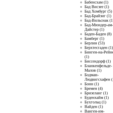
Бабенсхам (1)
Бад Висзее (1)
Бад Хомбург (5)
Бад-Брайзиг (1)
Бад-Вильснак (1
Бад-Мюндер-ам
Дайстер (1)
Баден-Баден (8)
Бамберг (1)
Берлин (53)
Берхтесгаден (1)
Бинген-на-Рейн
(1)
Биссендорф (1)
Бланкенфельде-
Малов (1)
Бодман-
Людвигсхафен (
Бонн (1)
Бремен (4)
Бризеланг (1)
Буденхайм (1)
Бухгольц (1)
Вайден (1)
Ванген-им-