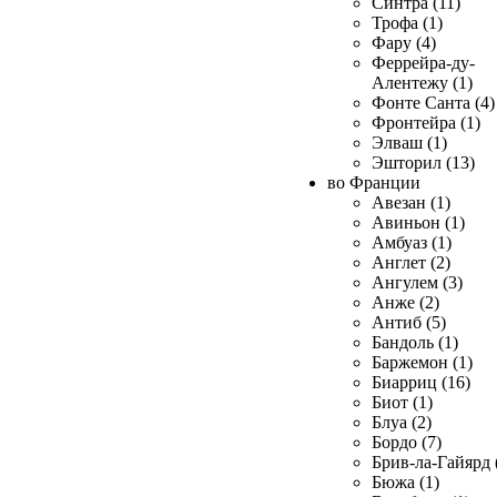
Синтра (11)
Трофа (1)
Фару (4)
Феррейра-ду-
Алентежу (1)
Фонте Санта (4)
Фронтейра (1)
Элваш (1)
Эшторил (13)
во Франции
Авезан (1)
Авиньон (1)
Амбуаз (1)
Англет (2)
Ангулем (3)
Анже (2)
Антиб (5)
Бандоль (1)
Баржемон (1)
Биарриц (16)
Биот (1)
Блуа (2)
Бордо (7)
Брив-ла-Гайярд 
Бюжа (1)