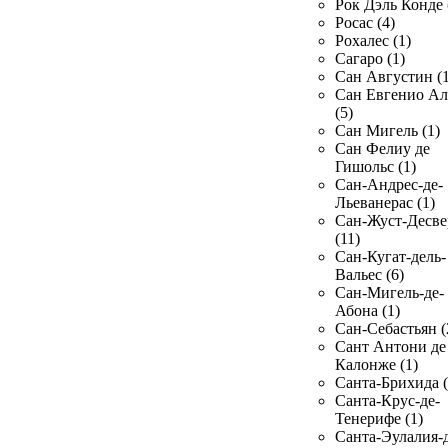
Рок Дэль Конде 
Росас (4)
Рохалес (1)
Сагаро (1)
Сан Августин (1
Сан Евгенио Ал
(5)
Сан Мигель (1)
Сан Фелиу де
Гишольс (1)
Сан-Андрес-де-
Льеванерас (1)
Сан-Жуст-Десве
(11)
Сан-Кугат-дель-
Вальес (6)
Сан-Мигель-де-
Абона (1)
Сан-Себастьян (
Сант Антони де
Калонже (1)
Санта-Брихида (
Санта-Крус-де-
Тенерифе (1)
Санта-Эулалия-д