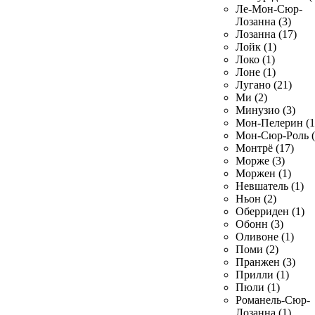
Ле-Мон-Сюр-
Лозанна (3)
Лозанна (17)
Лойк (1)
Локо (1)
Лоне (1)
Лугано (21)
Ми (2)
Минузио (3)
Мон-Пелерин (1
Мон-Сюр-Роль (
Монтрё (17)
Морже (3)
Моржен (1)
Невшатель (1)
Ньон (2)
Оберриден (1)
Обонн (3)
Оливоне (1)
Поми (2)
Пранжен (3)
Прилли (1)
Пюли (1)
Романель-Сюр-
Лозанна (1)