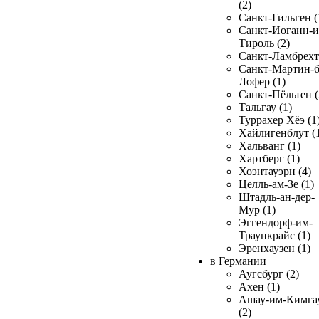
(2)
Санкт-Гильген (
Санкт-Иоганн-и
Тироль (2)
Санкт-Ламбрехт 
Санкт-Мартин-б
Лофер (1)
Санкт-Пёльтен (
Тальгау (1)
Туррахер Хёэ (1
Хайлигенблут (
Хальванг (1)
Хартберг (1)
Хоэнтауэрн (4)
Целль-ам-Зе (1)
Штадль-ан-дер-
Мур (1)
Эггендорф-им-
Траункрайс (1)
Эренхаузен (1)
в Германии
Аугсбург (2)
Ахен (1)
Ашау-им-Кимга
(2)