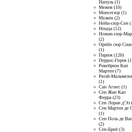
Напуль (1)
Межев (10)
Монсегюр (1)
Мужен (2)
Нейи-сюр-Сен (
Ницца (12)
Ножан-сюр-Ма
(2)
Орибо сюр Сиа
(1)
Париж (120)
Перрос-Гирек (1
Рокебрюн Кап
Мартен (7)
Рюэй-Мальмезо
(1)
Сан Агнес (1)
Сен Жан Кап
Ферра (23)
Сен Лоран д'Эз 
Сен Мартен де 
(1)
Сен Поль де Ва
(2)
Сен-Бриё (3)