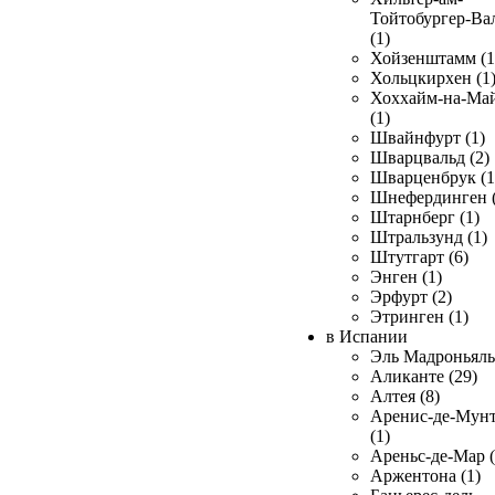
Тойтобургер-Ва
(1)
Хойзенштамм (1
Хольцкирхен (1
Хоххайм-на-Ма
(1)
Швайнфурт (1)
Шварцвальд (2)
Шварценбрук (1
Шнефердинген (
Штарнберг (1)
Штральзунд (1)
Штутгарт (6)
Энген (1)
Эрфурт (2)
Этринген (1)
в Испании
Эль Мадроньяль 
Аликанте (29)
Алтея (8)
Аренис-де-Мун
(1)
Ареньс-де-Мар (
Аржентона (1)