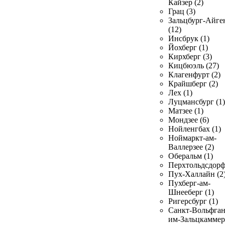
Кайзер (2)
Грац (3)
Зальцбург-Айге
(12)
Инсбрук (1)
Йохберг (1)
Кирхберг (3)
Кицбюэль (27)
Клагенфурт (2)
Крайшберг (2)
Лех (1)
Луцмансбург (1)
Матзее (1)
Мондзее (6)
Нойленгбах (1)
Ноймаркт-ам-
Валлерзее (2)
Оберальм (1)
Перхтольдсдорф
Пух-Халлайн (2
Пухберг-ам-
Шнееберг (1)
Ригерсбург (1)
Санкт-Вольфган
им-Зальцкаммер