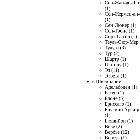
Сен-Жан-де-Лю
(1)
Сен-Жермен-ан
(1)
Сен-Люнер (1)
Сен-Тропе (1)
Сорт-Осгор (1)
Теуль-Сюр-Мер 
Тулуза (3)
Тур (2)
Шартр (1)
Шатору (1)
Эз (11)
Этрета (1)
в Швейцарии
Адельбоден (1)
Басен (1)
Блоне (5)
Бриссаго (1)
Брусино Арсиц
(1)
Бюшийон (1)
Веве (2)
Вербье (12)
Версуа (1)