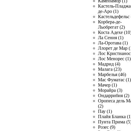
Кампоамор (1)
Кастель-Пладжа
де-Аро (1)
Кастельдефельс 
Корбера-де-
Льобрегат (2)
Коста Адехе (10
Ла Сения (1)
Ла-Оротава (1)
Ллорет де Мар (
Лос Кристианос 
Лос Менорес (1)
Мадрид (4)
Малага (23)
Марбелья (46)
Мас Фуматас (1)
Мачер (1)
Морайра (3)
Ондаррибия (2)
Оропеса дель М
(2)
Пау (1)
Плайя Бланка (1
Пунта Прима (5
Розес (9)