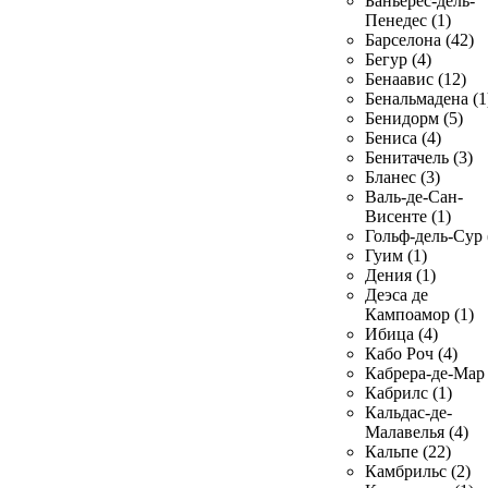
Баньерес-дель-
Пенедес (1)
Барселона (42)
Бегур (4)
Бенаавис (12)
Бенальмадена (1
Бенидорм (5)
Бениса (4)
Бенитачель (3)
Бланес (3)
Валь-де-Сан-
Висенте (1)
Гольф-дель-Сур 
Гуим (1)
Дения (1)
Деэса де
Кампоамор (1)
Ибица (4)
Кабо Роч (4)
Кабрера-де-Мар 
Кабрилс (1)
Кальдас-де-
Малавелья (4)
Кальпе (22)
Камбрильс (2)