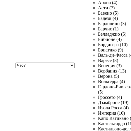
Арона (4)
Асти (7)
Бавено (5)
Бадези (4)
Бардолино (3)
Барчис (1)
Белладжио (5)
Бибионе (4)
Бордигера (10)
Бриатико (9)
Валь-ди-Фасса (
Варесе (8)
Хочу
Венеция (3)
купить
Вербания (13)
Верона (5)
Вольтерра (4)
Гардоне-Ривьер
(5)
Гроссето (4)
Дзамброне (19)
Изола Росса (4)
Империя (10)
Капо Ватикано (
Кастельсардо (1
Кастильоне-делл