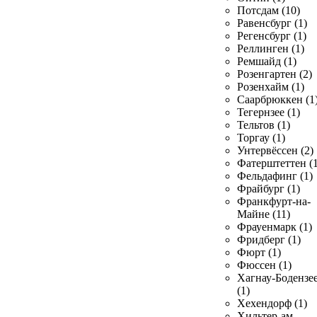
Потсдам (10)
Равенсбург (1)
Регенсбург (1)
Реллинген (1)
Ремшайд (1)
Розенгартен (2)
Розенхайм (1)
Саарбрюккен (1
Тегернзее (1)
Тельтов (1)
Торгау (1)
Унтервёссен (2)
Фатерштеттен (1
Фельдафинг (1)
Фрайбург (1)
Франкфурт-на-
Майне (11)
Фрауенмарк (1)
Фридберг (1)
Фюрт (1)
Фюссен (1)
Хагнау-Бодензе
(1)
Хехендорф (1)
Хильтер-ам-