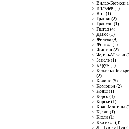
Вилар-Бюркен (
Вильнёв (1)
Вич (1)
Гранво (2)
Грансон (1)
Гштад (4)
Давос (1)
Женева (9)
Жентод (1)
Жингэн (2)
Жутан-Мезери (
Зеналь (1)
Каруж (1)
Коллонж-Бельр
(2)
Колони (5)
Комюньи (2)
Конш (1)
Корсо (3)
Корсье (1)
Кран Монтана (
Кулли (1)
Кюли (1)
Кюснахт (3)
Ла Тур-де-Пей (