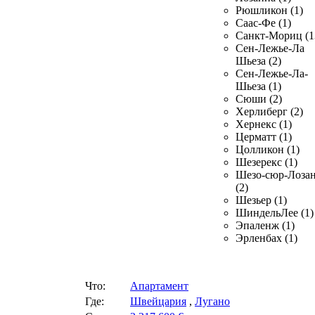
Рюшликон (1)
Саас-Фе (1)
Санкт-Мориц (1
Сен-Лежье-Ла
Шьеза (2)
Сен-Лежье-Ла-
Шьеза (1)
Сюши (2)
Херлиберг (2)
Хернекс (1)
Церматт (1)
Цолликон (1)
Шезерекс (1)
Шезо-сюр-Лоза
(2)
Шезьер (1)
ШиндельЛее (1)
Эпаленж (1)
Эрленбах (1)
Что:
Апартамент
Где:
Швейцария
,
Лугано