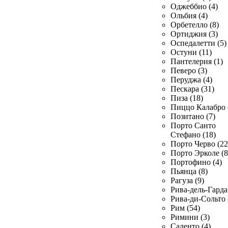
Оджеббио (4)
Ольбия (4)
Орбетелло (8)
Ортиджия (3)
Оспедалетти (5)
Остуни (11)
Пантелерия (1)
Певеро (3)
Перуджа (4)
Пескара (31)
Пиза (18)
Пиццо Калабро 
Позитано (7)
Порто Санто
Стефано (18)
Порто Черво (22
Порто Эрколе (8
Портофино (4)
Пьянца (8)
Рагуза (9)
Рива-дель-Гарда 
Рива-ди-Сольто 
Рим (54)
Римини (3)
Саленто (4)