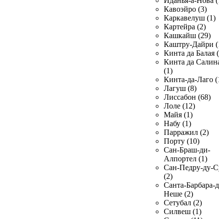
Иданья-а-Нова (
Кавоэйро (3)
Каркавелуш (1)
Картейра (2)
Кашкайш (29)
Каштру-Дайри (
Кинта да Балая (
Кинта да Салин
(1)
Кинта-да-Лаго (
Лагуш (8)
Лиссабон (68)
Лоле (12)
Майя (1)
Набу (1)
Парражил (2)
Порту (10)
Сан-Браш-ди-
Алпортел (1)
Сан-Педру-ду-С
(2)
Санта-Барбара-д
Неше (2)
Сетубал (2)
Силвеш (1)