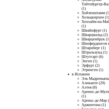
Тойтобургер-Ва
(1)
Хойзенштамм (1
Хольцкирхен (1
Хоххайм-на-Ма
(1)
Швайнфурт (1)
Шварцвальд (2)
Шварценбрук (1
Шнефердинген (
Штарнберг (1)
Штральзунд (1)
Штутгарт (6)
Энген (1)
Эрфурт (2)
Этринген (1)
в Испании
Эль Мадроньяль 
Аликанте (29)
Алтея (8)
Аренис-де-Мун
(1)
Ареньс-де-Мар (
Аржентона (1)