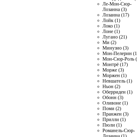
Ле-Мон-Сюр-
Лозанна (3)
Лозанна (17)
Лойк (1)
Локо (1)
Лоне (1)
Лугано (21)
Ми (2)
Минузио (3)
Мон-Пелерин (1
Мон-Сюр-Роль (
Монтрё (17)
Морже (3)
Моржен (1)
Невшатель (1)
Ньон (2)
Оберриден (1)
Обонн (3)
Оливоне (1)
Поми (2)
Пранжен (3)
Прилли (1)
Пюли (1)
Романель-Сюр-
Лозанна (1)