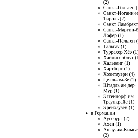
(2)
Санкт-Гильген (
Санкт-Иоганн-и
Тироль (2)
Санкт-Ламбрехт 
Санкт-Мартин-б
Лофер (1)
Санкт-Пёльтен (
Тальгау (1)
Туррахер Хёэ (1
Хайлигенблут (
Хальванг (1)
Хартберг (1)
Хоэнтауэрн (4)
Целль-ам-Зе (1)
Штадль-ан-дер-
Мур (1)
Эггендорф-им-
Траункрайс (1)
Эренхаузен (1)
в Германии
Аугсбург (2)
Ахен (1)
Ашау-им-Кимга
(2)