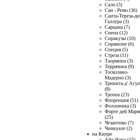
Сало (3)
Сан - Ремо (36)
Санта-Тереза-ди
Галлура (3)
Сарцана (7)
Сиена (12)
Сиракузы (10)
Сирмионе (6)
Специя (5)
Стреза (11)
Таормина (3)
Террачина (9)
Тосколано-
Мадерно (3)
Тринита-д' Агул
(8)
Тропеа (23)
Флоренция (51)
Фоллоника (3)
Форте дей Мар
(25)
Чезантико (7)
Чинкуале (2)
на Кипре
Айя-Напа (15)