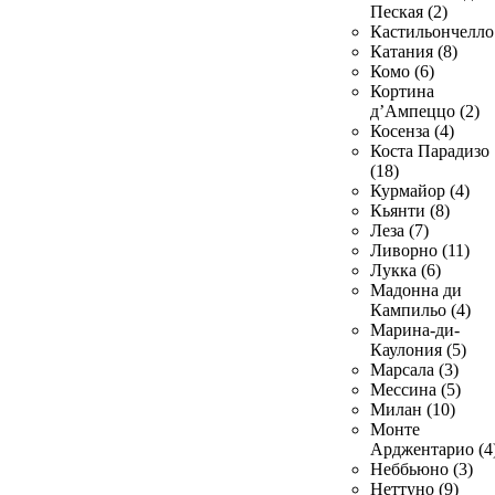
Пеская (2)
Кастильончелло 
Катания (8)
Комо (6)
Кортина
д’Ампеццо (2)
Косенза (4)
Коста Парадизо
(18)
Курмайор (4)
Кьянти (8)
Леза (7)
Ливорно (11)
Лукка (6)
Мадонна ди
Кампильо (4)
Марина-ди-
Каулония (5)
Марсала (3)
Мессина (5)
Милан (10)
Монте
Арджентарио (4
Неббьюно (3)
Неттуно (9)