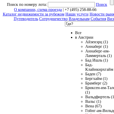
Поиск по номеру лота:
Поиск
О компании, схема проезда
| +7 (495) 258-88-66
Каталог недвижимости за рубежом
Наши услуги
Новости рын
Путеводитель
Сотрудничество
Владельцам
События
Виз
Все
в Австрии
Айзенэрц (1)
Аннаберг (1)
Аннаберг-им-
Ламмерталь (1)
Бад Ишль (1)
Бад-
Клайнкирхгайм 
Баден (7)
Бергхайм (1)
Брамберг (2)
Бриксен-им-Тал
(1)
Вальдфиртель (1
Вальс (1)
Вена (67)
Гойнг-ам-Вильд