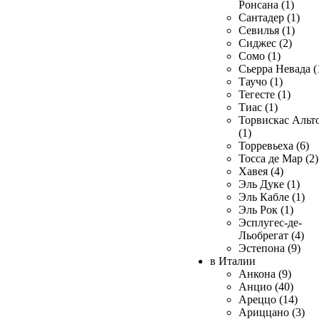
Ронсана (1)
Сантадер (1)
Севилья (1)
Сиджес (2)
Сомо (1)
Сьерра Невада (
Таучо (1)
Тегесте (1)
Тиас (1)
Торвискас Альт
(1)
Торревьеха (6)
Тосса де Мар (2)
Хавея (4)
Эль Дуке (1)
Эль Кабле (1)
Эль Рок (1)
Эсплугес-де-
Льобрегат (4)
Эстепона (9)
в Италии
Анкона (9)
Анцио (40)
Ареццо (14)
Ариццано (3)