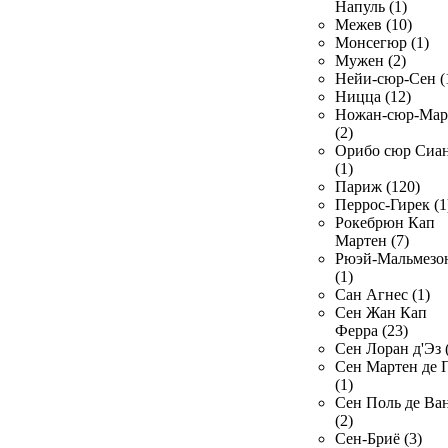
Напуль (1)
Межев (10)
Монсегюр (1)
Мужен (2)
Нейи-сюр-Сен (
Ницца (12)
Ножан-сюр-Ма
(2)
Орибо сюр Сиа
(1)
Париж (120)
Перрос-Гирек (1
Рокебрюн Кап
Мартен (7)
Рюэй-Мальмезо
(1)
Сан Агнес (1)
Сен Жан Кап
Ферра (23)
Сен Лоран д'Эз 
Сен Мартен де 
(1)
Сен Поль де Ва
(2)
Сен-Бриё (3)