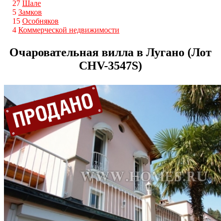
27
Шале
5
Замков
15
Особняков
4
Коммерческой недвижимости
Очаровательная вилла в Лугано (Лот
CHV-3547S)