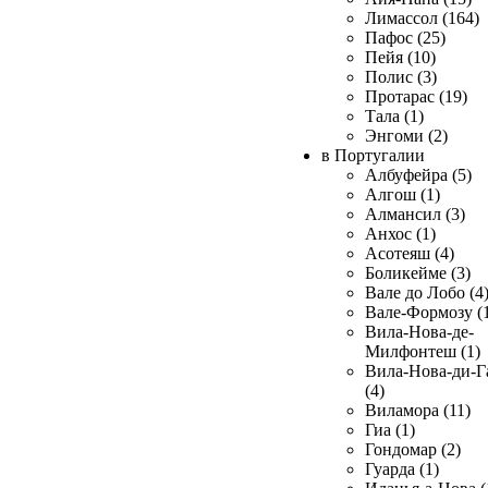
Лимассол (164)
Пафос (25)
Пейя (10)
Полис (3)
Протарас (19)
Тала (1)
Энгоми (2)
в Португалии
Албуфейра (5)
Алгош (1)
Алмансил (3)
Анхос (1)
Асотеяш (4)
Боликейме (3)
Вале до Лобо (4
Вале-Формозу (
Вила-Нова-де-
Милфонтеш (1)
Вила-Нова-ди-Г
(4)
Виламора (11)
Гиа (1)
Гондомар (2)
Гуарда (1)