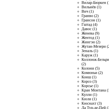
Вилар-Бюркен (
Вильнёв (1)
Вич (1)
Гранво (2)
Грансон (1)
Гштад (4)
Давос (1)
Женева (9)
Жентод (1)
Жингэн (2)
Жутан-Мезери (
Зеналь (1)
Каруж (1)
Коллонж-Бельр
(2)
Колони (5)
Комюньи (2)
Конш (1)
Корсо (3)
Корсье (1)
Кран Монтана (
Кулли (1)
Кюли (1)
Кюснахт (3)
Ла Тур-де-Пей (