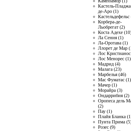
Кампоамор (1)
Кастель-Пладжа
де-Аро (1)
Кастельдефельс 
Корбера-де-
Льобрегат (2)
Коста Адехе (10
Ла Сения (1)
Ла-Оротава (1)
Ллорет де Мар (
Лос Кристианос 
Лос Менорес (1)
Мадрид (4)
Малага (23)
Марбелья (46)
Мас Фуматас (1)
Мачер (1)
Морайра (3)
Ондаррибия (2)
Оропеса дель М
(2)
Пау (1)
Плайя Бланка (1
Пунта Прима (5
Розес (9)