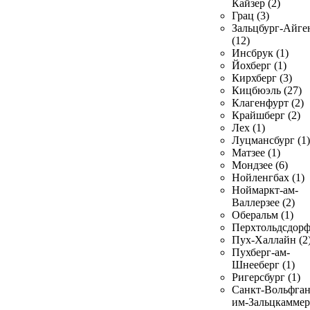
Кайзер (2)
Грац (3)
Зальцбург-Айге
(12)
Инсбрук (1)
Йохберг (1)
Кирхберг (3)
Кицбюэль (27)
Клагенфурт (2)
Крайшберг (2)
Лех (1)
Луцмансбург (1)
Матзее (1)
Мондзее (6)
Нойленгбах (1)
Ноймаркт-ам-
Валлерзее (2)
Оберальм (1)
Перхтольдсдорф
Пух-Халлайн (2
Пухберг-ам-
Шнееберг (1)
Ригерсбург (1)
Санкт-Вольфган
им-Зальцкаммер