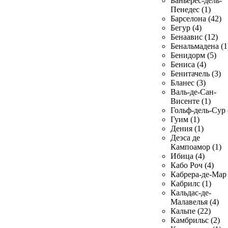
Баньерес-дель-
Пенедес (1)
Барселона (42)
Бегур (4)
Бенаавис (12)
Бенальмадена (1
Бенидорм (5)
Бениса (4)
Бенитачель (3)
Бланес (3)
Валь-де-Сан-
Висенте (1)
Гольф-дель-Сур 
Гуим (1)
Дения (1)
Деэса де
Кампоамор (1)
Ибица (4)
Кабо Роч (4)
Кабрера-де-Мар 
Кабрилс (1)
Кальдас-де-
Малавелья (4)
Кальпе (22)
Камбрильс (2)