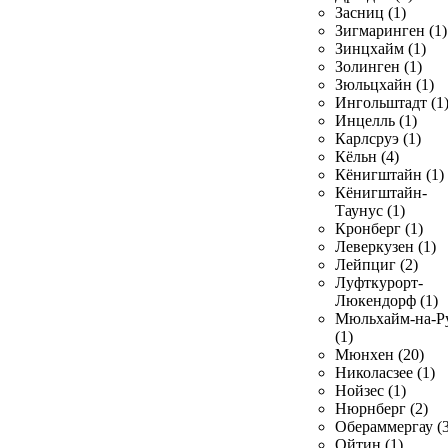
Засниц (1)
Зигмаринген (1)
Зинцхайм (1)
Золинген (1)
Зюльцхайн (1)
Ингольштадт (1
Инцелль (1)
Карлсруэ (1)
Кёльн (4)
Кёнигштайн (1)
Кёнигштайн-
Таунус (1)
Кронберг (1)
Леверкузен (1)
Лейпциг (2)
Луфткурорт-
Люкендорф (1)
Мюльхайм-на-Р
(1)
Мюнхен (20)
Николасзее (1)
Нойзес (1)
Нюрнберг (2)
Обераммергау (3
Ойтин (1)