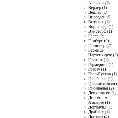
Алльгой (1)
Вердер (1)
Вецлар (1)
Висбаден (5)
Виттлих (1)
Ворпсведе (1)
Вунсторф (1)
Галле (2)
Гамбург (9)
Ганновер (2)
Гармиш-
Партенкирхе (2)
Гаутинг (1)
Гермеринг (1)
Грабау (1)
Грос-Лукков (1)
Гросберен (1)
Гроссайтинген (
Грюнвальд (2)
Денклинген (1)
Диссен-ам-
Аммерзе (1)
Дортмунд (1)
Драйайх (1)
Дрезден (4)