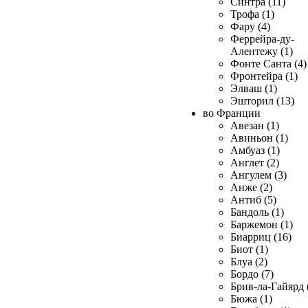
Синтра (11)
Трофа (1)
Фару (4)
Феррейра-ду-
Алентежу (1)
Фонте Санта (4)
Фронтейра (1)
Элваш (1)
Эшторил (13)
во Франции
Авезан (1)
Авиньон (1)
Амбуаз (1)
Англет (2)
Ангулем (3)
Анже (2)
Антиб (5)
Бандоль (1)
Баржемон (1)
Биарриц (16)
Биот (1)
Блуа (2)
Бордо (7)
Брив-ла-Гайярд 
Бюжа (1)