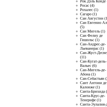
Рок Дэль Конде 
Росас (4)
Рохалес (1)
Сагаро (1)
Сан Августин (1
Сан Евгенио Ал
(5)
Сан Мигель (1)
Сан Фелиу де
Гишольс (1)
Сан-Андрес-де-
Льеванерас (1)
Сан-Жуст-Десве
(11)
Сан-Кугат-дель-
Вальес (6)
Сан-Мигель-де-
Абона (1)
Сан-Себастьян (
Сант Антони де
Калонже (1)
Санта-Брихида (
Санта-Крус-де-
Тенерифе (1)
Санта-Эулалия-д