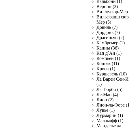
Вальбонн (1)
Вернон (2)
Вилле-сюр-Мер 
Вильфранш сюр
Мер (5)
Довиль (7)
Дордонь (7)
Драгиньян (2)
Камбремер (1)
Канны (36)
Кап д`Аи (1)
Компьен (1)
Коньяк (11)
Кроси (1)
Куршевель (10)
Ла Варен Сен-И
(1)
Ла Тюрби (5)
Ле-Ман (4)
Лион (2)
Лион-ла-Форе (1
Лувье (1)
Лурмарин (1)
Малакофф (1)
Манделье ла