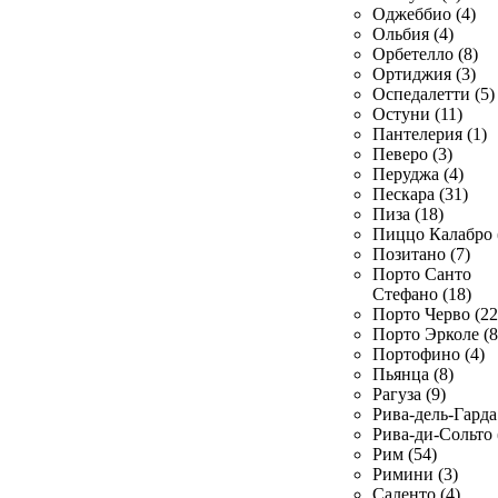
Оджеббио (4)
Ольбия (4)
Орбетелло (8)
Ортиджия (3)
Оспедалетти (5)
Остуни (11)
Пантелерия (1)
Певеро (3)
Перуджа (4)
Пескара (31)
Пиза (18)
Пиццо Калабро 
Позитано (7)
Порто Санто
Стефано (18)
Порто Черво (22
Порто Эрколе (8
Портофино (4)
Пьянца (8)
Рагуза (9)
Рива-дель-Гарда 
Рива-ди-Сольто 
Рим (54)
Римини (3)
Саленто (4)