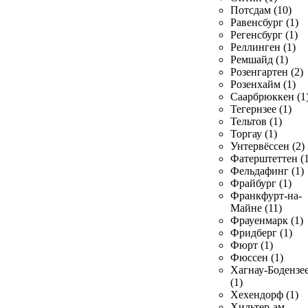
Потсдам (10)
Равенсбург (1)
Регенсбург (1)
Реллинген (1)
Ремшайд (1)
Розенгартен (2)
Розенхайм (1)
Саарбрюккен (1
Тегернзее (1)
Тельтов (1)
Торгау (1)
Унтервёссен (2)
Фатерштеттен (1
Фельдафинг (1)
Фрайбург (1)
Франкфурт-на-
Майне (11)
Фрауенмарк (1)
Фридберг (1)
Фюрт (1)
Фюссен (1)
Хагнау-Бодензе
(1)
Хехендорф (1)
Хильтер-ам-