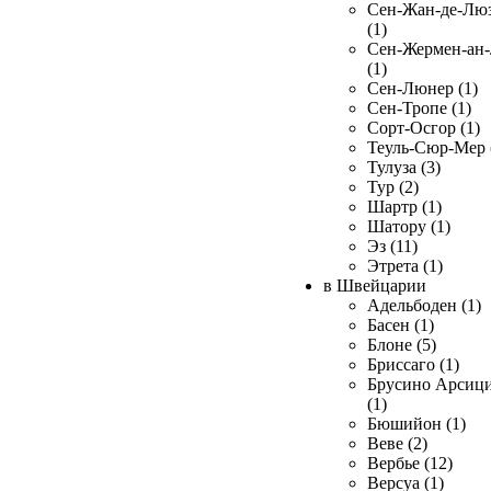
Сен-Жан-де-Лю
(1)
Сен-Жермен-ан
(1)
Сен-Люнер (1)
Сен-Тропе (1)
Сорт-Осгор (1)
Теуль-Сюр-Мер 
Тулуза (3)
Тур (2)
Шартр (1)
Шатору (1)
Эз (11)
Этрета (1)
в Швейцарии
Адельбоден (1)
Басен (1)
Блоне (5)
Бриссаго (1)
Брусино Арсиц
(1)
Бюшийон (1)
Веве (2)
Вербье (12)
Версуа (1)