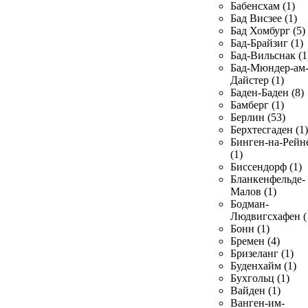
Бабенсхам (1)
Бад Висзее (1)
Бад Хомбург (5)
Бад-Брайзиг (1)
Бад-Вильснак (1
Бад-Мюндер-ам
Дайстер (1)
Баден-Баден (8)
Бамберг (1)
Берлин (53)
Берхтесгаден (1)
Бинген-на-Рейн
(1)
Биссендорф (1)
Бланкенфельде-
Малов (1)
Бодман-
Людвигсхафен (
Бонн (1)
Бремен (4)
Бризеланг (1)
Буденхайм (1)
Бухгольц (1)
Вайден (1)
Ванген-им-