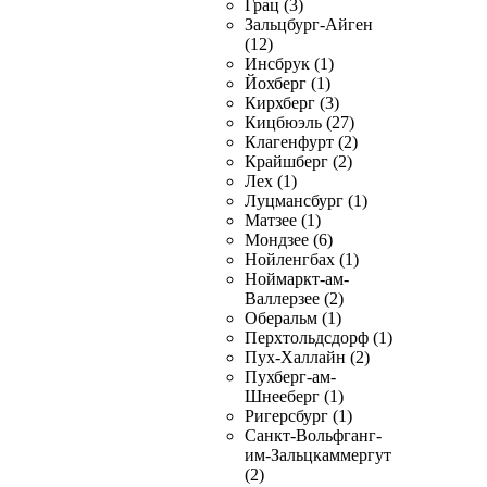
Грац (3)
Зальцбург-Айген
(12)
Инсбрук (1)
Йохберг (1)
Кирхберг (3)
Кицбюэль (27)
Клагенфурт (2)
Крайшберг (2)
Лех (1)
Луцмансбург (1)
Матзее (1)
Мондзее (6)
Нойленгбах (1)
Ноймаркт-ам-
Валлерзее (2)
Оберальм (1)
Перхтольдсдорф (1)
Пух-Халлайн (2)
Пухберг-ам-
Шнееберг (1)
Ригерсбург (1)
Санкт-Вольфганг-
им-Зальцкаммергут
(2)