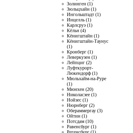
Золинген (1)
Зюльцхайн (1)
Ингольштадт (1)
Инцелль (1)
Карлсруэ (1)
Кёльн (4)
Кёнигштайн (1)
Кёнигштайн-Таунус
(1)
Кронберг (1)
Леверкузен (1)
Лейпциг (2)
Луфткурорт-
Люкендорф (1)
Мюльхайм-на-Руре
(1)
Мюнхен (20)
Николасзее (1)
Нойзес (1)
Нюрнберг (2)
Обераммергау (3)
Ойтин (1)
Потсдам (10)
Равенсбург (1)
Регенсбург (1)