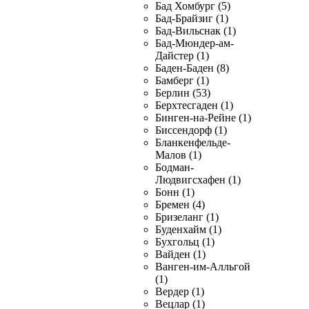
Бад Хомбург (5)
Бад-Брайзиг (1)
Бад-Вильснак (1)
Бад-Мюндер-ам-
Дайстер (1)
Баден-Баден (8)
Бамберг (1)
Берлин (53)
Берхтесгаден (1)
Бинген-на-Рейне (1)
Биссендорф (1)
Бланкенфельде-
Малов (1)
Бодман-
Людвигсхафен (1)
Бонн (1)
Бремен (4)
Бризеланг (1)
Буденхайм (1)
Бухгольц (1)
Вайден (1)
Ванген-им-Алльгой
(1)
Вердер (1)
Вецлар (1)