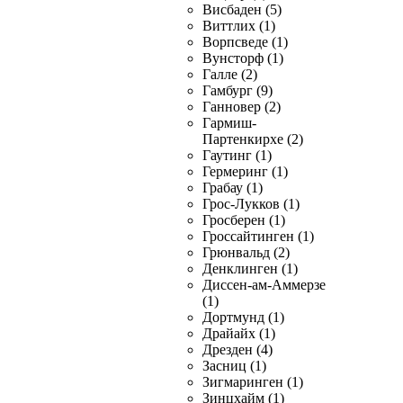
Висбаден (5)
Виттлих (1)
Ворпсведе (1)
Вунсторф (1)
Галле (2)
Гамбург (9)
Ганновер (2)
Гармиш-
Партенкирхе (2)
Гаутинг (1)
Гермеринг (1)
Грабау (1)
Грос-Лукков (1)
Гросберен (1)
Гроссайтинген (1)
Грюнвальд (2)
Денклинген (1)
Диссен-ам-Аммерзе
(1)
Дортмунд (1)
Драйайх (1)
Дрезден (4)
Засниц (1)
Зигмаринген (1)
Зинцхайм (1)