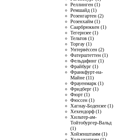
Реллинген (1)
Ремшайд (1)
Розенгартен (2)
Розенхайм (1)
Саарбрюккен (1)
Тегернзее (1)
Тельтов (1)
Торгау (1)
Унтервёссен (2)
Фатерштеттен (1)
Фельдафинг (1)
Фрайбург (1)
Франкфурт-на-
Майне (11)
Фрауенмарк (1)
Фридберг (1)
Фюрт (1)
Фюссен (1)
Хагнау-Бодензее (1)
Хехендорф (1)
Хильтер-ам-
Тойтобургер-Вальд
(1)
Хойзенштамм (1)
Хольцкирхен (1)