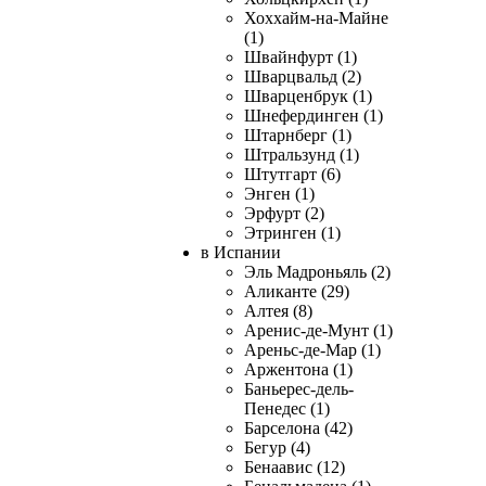
Хоххайм-на-Майне
(1)
Швайнфурт (1)
Шварцвальд (2)
Шварценбрук (1)
Шнефердинген (1)
Штарнберг (1)
Штральзунд (1)
Штутгарт (6)
Энген (1)
Эрфурт (2)
Этринген (1)
в Испании
Эль Мадроньяль (2)
Аликанте (29)
Алтея (8)
Аренис-де-Мунт (1)
Ареньс-де-Мар (1)
Аржентона (1)
Баньерес-дель-
Пенедес (1)
Барселона (42)
Бегур (4)
Бенаавис (12)