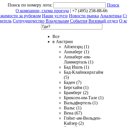
Поиск по номеру лота:
Поиск
О компании, схема проезда
| +7 (495) 258-88-66
ижимости за рубежом
Наши услуги
Новости рынка
Аналитика
Ст
дитель
Сотрудничество
Владельцам
События
Визовый отдел
О к
Все
в Австрии
Айзенэрц (1)
Аннаберг (1)
Аннаберг-им-
Ламмерталь (1)
Бад Ишль (1)
Бад-Клайнкирхгайм
(5)
Баден (7)
Бергхайм (1)
Брамберг (2)
Бриксен-им-Тале (1)
Вальдфиртель (1)
Вальс (1)
Вена (67)
Гойнг-ам-Вильден-
Кайзер (2)