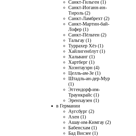
Санкт-Гильген (1)
Санкт-Иоганн-ин-
Тироль (2)
Санкт-Ламбрехт (2)
Санкт-Мартин-бай-
Лофер (1)
Санкт-Пёльтен (2)
Тальгау (1)
Туррахер Хёэ (1)
Хайлигенблут (1)
Хальванг (1)
Хартберг (1)
Хоэнтауэрн (4)
Целль-ам-Зе (1)
Штадль-ан-дер-Мур
(1)
Эггендорф-им-
Траункрайс (1)
Эренхаузен (1)
в Германии
Аугсбург (2)
Ахен (1)
Ашау-им-Кимгау (2)
Бабенсхам (1)
Бад Висзее (1)