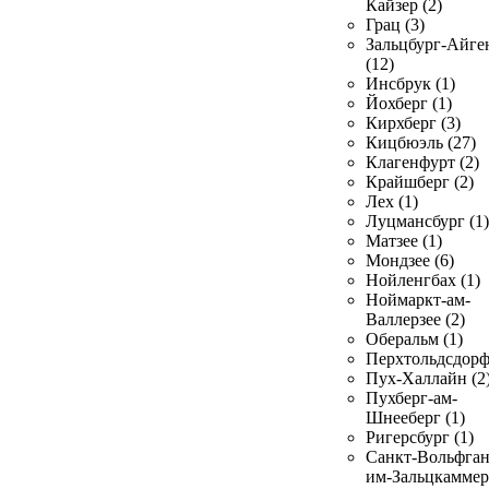
Кайзер (2)
Грац (3)
Зальцбург-Айге
(12)
Инсбрук (1)
Йохберг (1)
Кирхберг (3)
Кицбюэль (27)
Клагенфурт (2)
Крайшберг (2)
Лех (1)
Луцмансбург (1)
Матзее (1)
Мондзее (6)
Нойленгбах (1)
Ноймаркт-ам-
Валлерзее (2)
Оберальм (1)
Перхтольдсдорф
Пух-Халлайн (2
Пухберг-ам-
Шнееберг (1)
Ригерсбург (1)
Санкт-Вольфган
им-Зальцкаммер