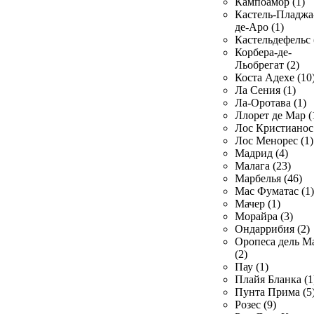
Кампоамор (1)
Кастель-Пладжа
де-Аро (1)
Кастельдефельс 
Корбера-де-
Льобрегат (2)
Коста Адехе (10
Ла Сения (1)
Ла-Оротава (1)
Ллорет де Мар (
Лос Кристианос 
Лос Менорес (1)
Мадрид (4)
Малага (23)
Марбелья (46)
Мас Фуматас (1)
Мачер (1)
Морайра (3)
Ондаррибия (2)
Оропеса дель М
(2)
Пау (1)
Плайя Бланка (1
Пунта Прима (5
Розес (9)