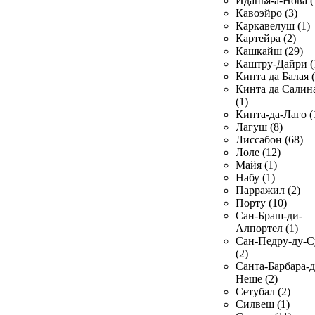
Иданья-а-Нова (
Кавоэйро (3)
Каркавелуш (1)
Картейра (2)
Кашкайш (29)
Каштру-Дайри (
Кинта да Балая (
Кинта да Салин
(1)
Кинта-да-Лаго (
Лагуш (8)
Лиссабон (68)
Лоле (12)
Майя (1)
Набу (1)
Парражил (2)
Порту (10)
Сан-Браш-ди-
Алпортел (1)
Сан-Педру-ду-С
(2)
Санта-Барбара-д
Неше (2)
Сетубал (2)
Силвеш (1)