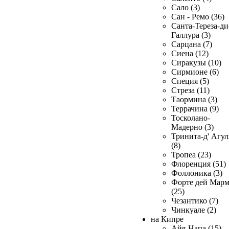
Сало (3)
Сан - Ремо (36)
Санта-Тереза-ди
Галлура (3)
Сарцана (7)
Сиена (12)
Сиракузы (10)
Сирмионе (6)
Специя (5)
Стреза (11)
Таормина (3)
Террачина (9)
Тосколано-
Мадерно (3)
Тринита-д' Агул
(8)
Тропеа (23)
Флоренция (51)
Фоллоника (3)
Форте дей Мар
(25)
Чезантико (7)
Чинкуале (2)
на Кипре
Айя-Напа (15)