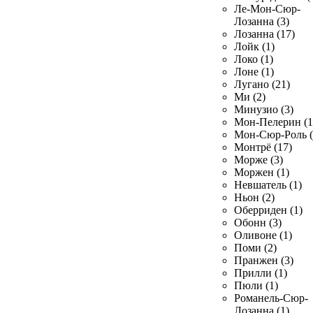
Ле-Мон-Сюр-
Лозанна (3)
Лозанна (17)
Лойк (1)
Локо (1)
Лоне (1)
Лугано (21)
Ми (2)
Минузио (3)
Мон-Пелерин (1
Мон-Сюр-Роль (
Монтрё (17)
Морже (3)
Моржен (1)
Невшатель (1)
Ньон (2)
Оберриден (1)
Обонн (3)
Оливоне (1)
Поми (2)
Пранжен (3)
Прилли (1)
Пюли (1)
Романель-Сюр-
Лозанна (1)