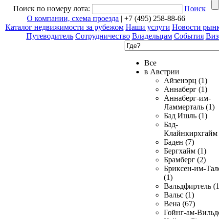
Поиск по номеру лота:
Поиск
О компании, схема проезда
| +7 (495) 258-88-66
Каталог недвижимости за рубежом
Наши услуги
Новости рын
Путеводитель
Сотрудничество
Владельцам
События
Виз
Все
в Австрии
Айзенэрц (1)
Аннаберг (1)
Аннаберг-им-
Ламмерталь (1)
Бад Ишль (1)
Бад-
Клайнкирхгайм 
Баден (7)
Бергхайм (1)
Брамберг (2)
Бриксен-им-Тал
(1)
Вальдфиртель (1
Вальс (1)
Вена (67)
Гойнг-ам-Вильд