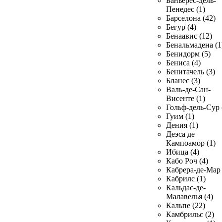
Баньерес-дель-
Пенедес (1)
Барселона (42)
Бегур (4)
Бенаавис (12)
Бенальмадена (1
Бенидорм (5)
Бениса (4)
Бенитачель (3)
Бланес (3)
Валь-де-Сан-
Висенте (1)
Гольф-дель-Сур 
Гуим (1)
Дения (1)
Деэса де
Кампоамор (1)
Ибица (4)
Кабо Роч (4)
Кабрера-де-Мар 
Кабрилс (1)
Кальдас-де-
Малавелья (4)
Кальпе (22)
Камбрильс (2)