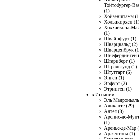
Тойтобургер-Ва
(1)
Хойзенштамм (1
Хольцкирхен (1
Хоххайм-на-Ма
(1)
Швайнфурт (1)
Шварцвальд (2)
Шварценбрук (1
Шнефердинген (
Штарнберг (1)
Штральзунд (1)
Штутгарт (6)
Энген (1)
Эрфурт (2)
Этринген (1)
в Испании
Эль Мадроньяль 
Аликанте (29)
Алтея (8)
Аренис-де-Мун
(1)
Ареньс-де-Мар (
Аржентона (1)