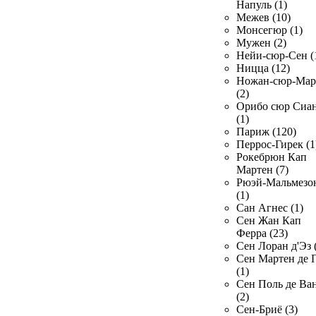
Напуль (1)
Межев (10)
Монсегюр (1)
Мужен (2)
Нейи-сюр-Сен (
Ницца (12)
Ножан-сюр-Ма
(2)
Орибо сюр Сиа
(1)
Париж (120)
Перрос-Гирек (1
Рокебрюн Кап
Мартен (7)
Рюэй-Мальмезо
(1)
Сан Агнес (1)
Сен Жан Кап
Ферра (23)
Сен Лоран д'Эз 
Сен Мартен де 
(1)
Сен Поль де Ва
(2)
Сен-Бриё (3)