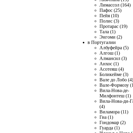
Лимассол (164)
Пафос (25)
Пейя (10)
Полис (3)
Протарас (19)
Тала (1)
Энгоми (2)
в Португалии
Албуфейра (5)
Алгош (1)
Алмансил (3)
Анхос (1)
Асотеяш (4)
Боликейме (3)
Вале до Лобо (4
Вале-Формозу (
Вила-Нова-де-
Милфонтеш (1)
Вила-Нова-ди-Г
(4)
Виламора (11)
Гиа (1)
Гондомар (2)
Гуарда (1)