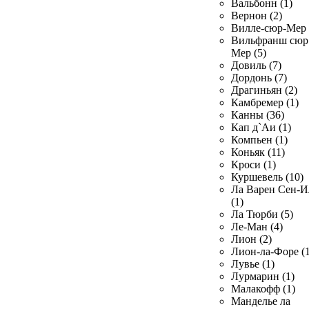
Вальбонн (1)
Вернон (2)
Вилле-сюр-Мер 
Вильфранш сюр
Мер (5)
Довиль (7)
Дордонь (7)
Драгиньян (2)
Камбремер (1)
Канны (36)
Кап д`Аи (1)
Компьен (1)
Коньяк (11)
Кроси (1)
Куршевель (10)
Ла Варен Сен-И
(1)
Ла Тюрби (5)
Ле-Ман (4)
Лион (2)
Лион-ла-Форе (1
Лувье (1)
Лурмарин (1)
Малакофф (1)
Манделье ла