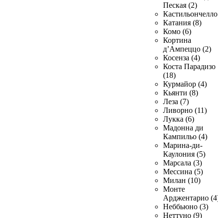
Пеская (2)
Кастильончелло 
Катания (8)
Комо (6)
Кортина
д’Ампеццо (2)
Косенза (4)
Коста Парадизо
(18)
Курмайор (4)
Кьянти (8)
Леза (7)
Ливорно (11)
Лукка (6)
Мадонна ди
Кампильо (4)
Марина-ди-
Каулония (5)
Марсала (3)
Мессина (5)
Милан (10)
Монте
Арджентарио (4
Неббьюно (3)
Неттуно (9)