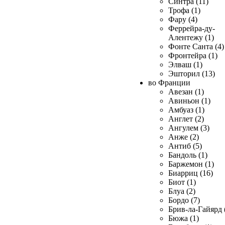
Синтра (11)
Трофа (1)
Фару (4)
Феррейра-ду-
Алентежу (1)
Фонте Санта (4)
Фронтейра (1)
Элваш (1)
Эшторил (13)
во Франции
Авезан (1)
Авиньон (1)
Амбуаз (1)
Англет (2)
Ангулем (3)
Анже (2)
Антиб (5)
Бандоль (1)
Баржемон (1)
Биарриц (16)
Биот (1)
Блуа (2)
Бордо (7)
Брив-ла-Гайярд 
Бюжа (1)