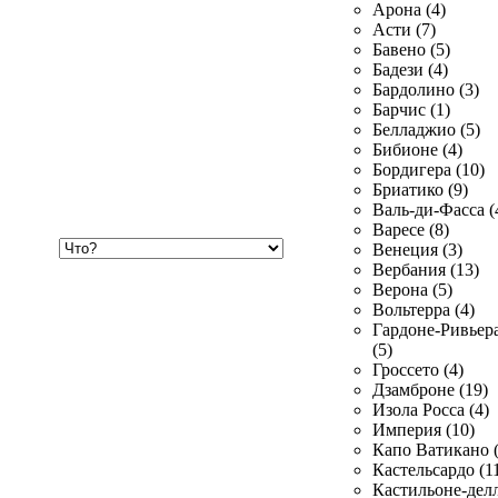
Арона (4)
Асти (7)
Бавено (5)
Бадези (4)
Бардолино (3)
Барчис (1)
Белладжио (5)
Бибионе (4)
Бордигера (10)
Бриатико (9)
Валь-ди-Фасса (
Варесе (8)
Хочу
Венеция (3)
купить
Вербания (13)
Верона (5)
Вольтерра (4)
Гардоне-Ривьер
(5)
Гроссето (4)
Дзамброне (19)
Изола Росса (4)
Империя (10)
Капо Ватикано (
Кастельсардо (1
Кастильоне-делл