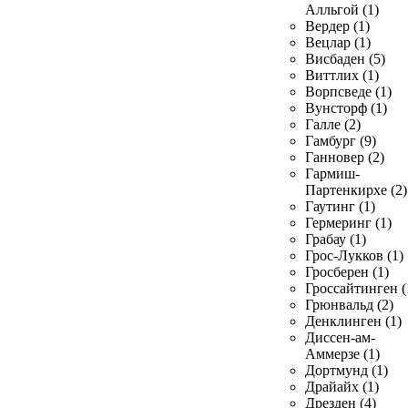
Алльгой (1)
Вердер (1)
Вецлар (1)
Висбаден (5)
Виттлих (1)
Ворпсведе (1)
Вунсторф (1)
Галле (2)
Гамбург (9)
Ганновер (2)
Гармиш-
Партенкирхе (2)
Гаутинг (1)
Гермеринг (1)
Грабау (1)
Грос-Лукков (1)
Гросберен (1)
Гроссайтинген (
Грюнвальд (2)
Денклинген (1)
Диссен-ам-
Аммерзе (1)
Дортмунд (1)
Драйайх (1)
Дрезден (4)