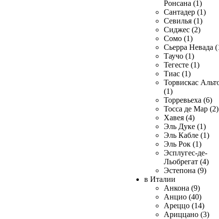
Ронсана (1)
Сантадер (1)
Севилья (1)
Сиджес (2)
Сомо (1)
Сьерра Невада (
Таучо (1)
Тегесте (1)
Тиас (1)
Торвискас Альт
(1)
Торревьеха (6)
Тосса де Мар (2)
Хавея (4)
Эль Дуке (1)
Эль Кабле (1)
Эль Рок (1)
Эсплугес-де-
Льобрегат (4)
Эстепона (9)
в Италии
Анкона (9)
Анцио (40)
Ареццо (14)
Ариццано (3)