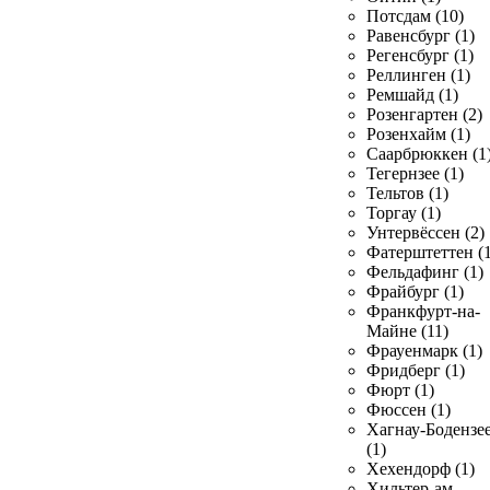
Потсдам (10)
Равенсбург (1)
Регенсбург (1)
Реллинген (1)
Ремшайд (1)
Розенгартен (2)
Розенхайм (1)
Саарбрюккен (1
Тегернзее (1)
Тельтов (1)
Торгау (1)
Унтервёссен (2)
Фатерштеттен (1
Фельдафинг (1)
Фрайбург (1)
Франкфурт-на-
Майне (11)
Фрауенмарк (1)
Фридберг (1)
Фюрт (1)
Фюссен (1)
Хагнау-Бодензе
(1)
Хехендорф (1)
Хильтер-ам-