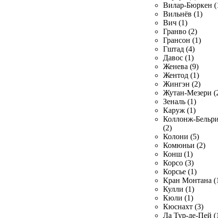
Вилар-Бюркен (
Вильнёв (1)
Вич (1)
Гранво (2)
Грансон (1)
Гштад (4)
Давос (1)
Женева (9)
Жентод (1)
Жингэн (2)
Жутан-Мезери (
Зеналь (1)
Каруж (1)
Коллонж-Бельр
(2)
Колони (5)
Комюньи (2)
Конш (1)
Корсо (3)
Корсье (1)
Кран Монтана (
Кулли (1)
Кюли (1)
Кюснахт (3)
Ла Тур-де-Пей (