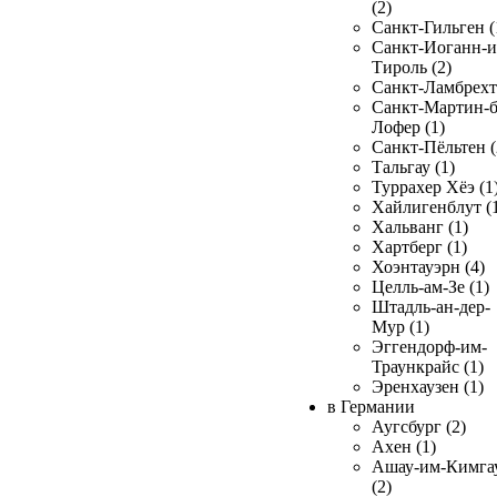
(2)
Санкт-Гильген (
Санкт-Иоганн-и
Тироль (2)
Санкт-Ламбрехт 
Санкт-Мартин-б
Лофер (1)
Санкт-Пёльтен (
Тальгау (1)
Туррахер Хёэ (1
Хайлигенблут (
Хальванг (1)
Хартберг (1)
Хоэнтауэрн (4)
Целль-ам-Зе (1)
Штадль-ан-дер-
Мур (1)
Эггендорф-им-
Траункрайс (1)
Эренхаузен (1)
в Германии
Аугсбург (2)
Ахен (1)
Ашау-им-Кимга
(2)