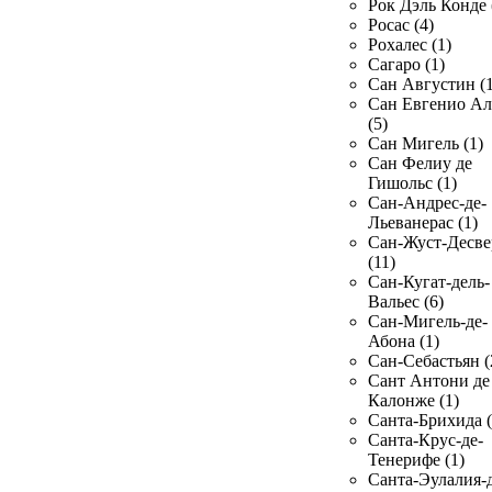
Рок Дэль Конде 
Росас (4)
Рохалес (1)
Сагаро (1)
Сан Августин (1
Сан Евгенио Ал
(5)
Сан Мигель (1)
Сан Фелиу де
Гишольс (1)
Сан-Андрес-де-
Льеванерас (1)
Сан-Жуст-Десве
(11)
Сан-Кугат-дель-
Вальес (6)
Сан-Мигель-де-
Абона (1)
Сан-Себастьян (
Сант Антони де
Калонже (1)
Санта-Брихида (
Санта-Крус-де-
Тенерифе (1)
Санта-Эулалия-д