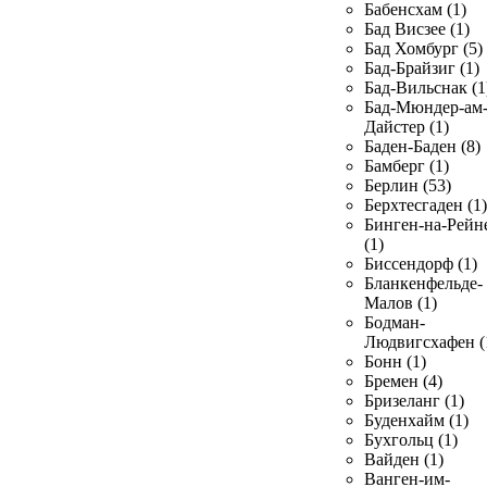
Бабенсхам (1)
Бад Висзее (1)
Бад Хомбург (5)
Бад-Брайзиг (1)
Бад-Вильснак (1
Бад-Мюндер-ам
Дайстер (1)
Баден-Баден (8)
Бамберг (1)
Берлин (53)
Берхтесгаден (1)
Бинген-на-Рейн
(1)
Биссендорф (1)
Бланкенфельде-
Малов (1)
Бодман-
Людвигсхафен (
Бонн (1)
Бремен (4)
Бризеланг (1)
Буденхайм (1)
Бухгольц (1)
Вайден (1)
Ванген-им-