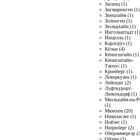
Засниц (1)
Зигмаринген (1)
Зинцхайм (1)
Золинген (1)
Зюльцхайн (1)
Ингольштадт (1
Инцелль (1)
Карлсруэ (1)
Кёльн (4)
Кёнигштайн (1)
Кёнигштайн-
Таунус (1)
Кронберг (1)
Леверкузен (1)
Лейпциг (2)
Луфткурорт-
Люкендорф (1)
Мюльхайм-на-Р
(1)
Мюнхен (20)
Николасзее (1)
Нойзес (1)
Нюрнберг (2)
Обераммергау (3
Ойтин (1)