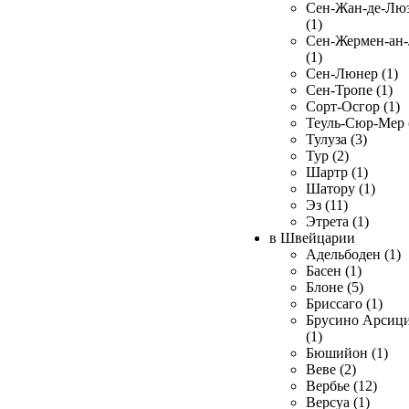
Сен-Жан-де-Лю
(1)
Сен-Жермен-ан
(1)
Сен-Люнер (1)
Сен-Тропе (1)
Сорт-Осгор (1)
Теуль-Сюр-Мер 
Тулуза (3)
Тур (2)
Шартр (1)
Шатору (1)
Эз (11)
Этрета (1)
в Швейцарии
Адельбоден (1)
Басен (1)
Блоне (5)
Бриссаго (1)
Брусино Арсиц
(1)
Бюшийон (1)
Веве (2)
Вербье (12)
Версуа (1)