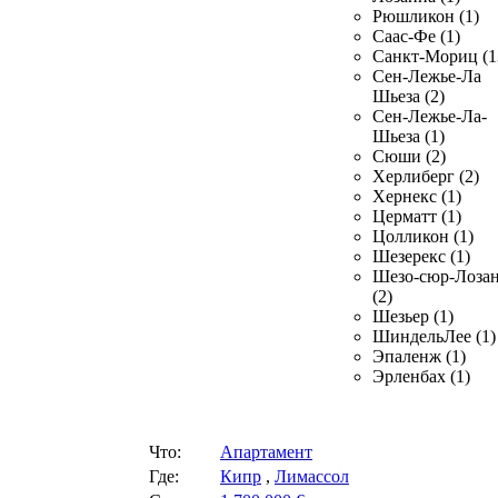
Рюшликон (1)
Саас-Фе (1)
Санкт-Мориц (1
Сен-Лежье-Ла
Шьеза (2)
Сен-Лежье-Ла-
Шьеза (1)
Сюши (2)
Херлиберг (2)
Хернекс (1)
Церматт (1)
Цолликон (1)
Шезерекс (1)
Шезо-сюр-Лоза
(2)
Шезьер (1)
ШиндельЛее (1)
Эпаленж (1)
Эрленбах (1)
Что:
Апартамент
Где:
Кипр
,
Лимассол