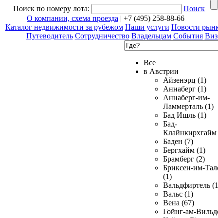
Поиск по номеру лота:
Поиск
О компании, схема проезда
| +7 (495) 258-88-66
Каталог недвижимости за рубежом
Наши услуги
Новости рын
Путеводитель
Сотрудничество
Владельцам
События
Виз
Все
в Австрии
Айзенэрц (1)
Аннаберг (1)
Аннаберг-им-
Ламмерталь (1)
Бад Ишль (1)
Бад-
Клайнкирхгайм 
Баден (7)
Бергхайм (1)
Брамберг (2)
Бриксен-им-Тал
(1)
Вальдфиртель (1
Вальс (1)
Вена (67)
Гойнг-ам-Вильд