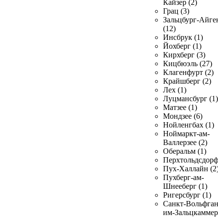
Кайзер (2)
Грац (3)
Зальцбург-Айге
(12)
Инсбрук (1)
Йохберг (1)
Кирхберг (3)
Кицбюэль (27)
Клагенфурт (2)
Крайшберг (2)
Лех (1)
Луцмансбург (1)
Матзее (1)
Мондзее (6)
Нойленгбах (1)
Ноймаркт-ам-
Валлерзее (2)
Оберальм (1)
Перхтольдсдорф
Пух-Халлайн (2
Пухберг-ам-
Шнееберг (1)
Ригерсбург (1)
Санкт-Вольфган
им-Зальцкаммер