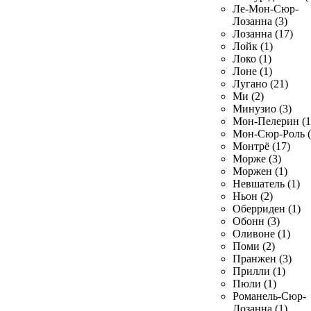
Ле-Мон-Сюр-
Лозанна (3)
Лозанна (17)
Лойк (1)
Локо (1)
Лоне (1)
Лугано (21)
Ми (2)
Минузио (3)
Мон-Пелерин (1
Мон-Сюр-Роль (
Монтрё (17)
Морже (3)
Моржен (1)
Невшатель (1)
Ньон (2)
Оберриден (1)
Обонн (3)
Оливоне (1)
Поми (2)
Пранжен (3)
Прилли (1)
Пюли (1)
Романель-Сюр-
Лозанна (1)