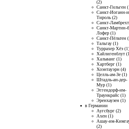
(2)
Санкт-Гильген (
Санкт-Иоганн-и
Тироль (2)
Санкт-Ламбрехт 
Санкт-Мартин-б
Лофер (1)
Санкт-Пёльтен (
Тальгау (1)
Туррахер Хёэ (1
Хайлигенблут (
Хальванг (1)
Хартберг (1)
Хоэнтауэрн (4)
Целль-ам-Зе (1)
Штадль-ан-дер-
Мур (1)
Эггендорф-им-
Траункрайс (1)
Эренхаузен (1)
в Германии
Аугсбург (2)
Ахен (1)
Ашау-им-Кимга
(2)