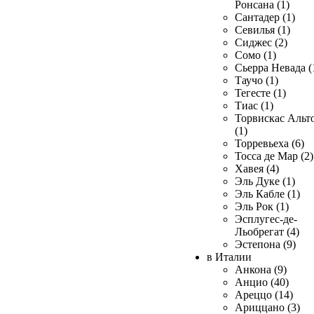
Ронсана (1)
Сантадер (1)
Севилья (1)
Сиджес (2)
Сомо (1)
Сьерра Невада (
Таучо (1)
Тегесте (1)
Тиас (1)
Торвискас Альт
(1)
Торревьеха (6)
Тосса де Мар (2)
Хавея (4)
Эль Дуке (1)
Эль Кабле (1)
Эль Рок (1)
Эсплугес-де-
Льобрегат (4)
Эстепона (9)
в Италии
Анкона (9)
Анцио (40)
Ареццо (14)
Ариццано (3)