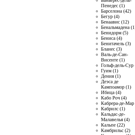
Баньерес-дель-
Пенедес (1)
Барселона (42)
Бегур (4)
Бенаавис (12)
Бенальмадена (1
Бенидорм (5)
Бениса (4)
Бенитачель (3)
Бланес (3)
Валь-де-Сан-
Висенте (1)
Гольф-дель-Сур 
Гуим (1)
Дения (1)
Деэса де
Кампоамор (1)
Ибица (4)
Кабо Роч (4)
Кабрера-де-Мар 
Кабрилс (1)
Кальдас-де-
Малавелья (4)
Кальпе (22)
Камбрильс (2)