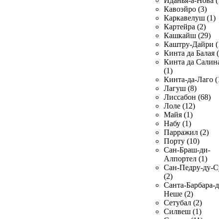
Иданья-а-Нова (
Кавоэйро (3)
Каркавелуш (1)
Картейра (2)
Кашкайш (29)
Каштру-Дайри (
Кинта да Балая (
Кинта да Салин
(1)
Кинта-да-Лаго (
Лагуш (8)
Лиссабон (68)
Лоле (12)
Майя (1)
Набу (1)
Парражил (2)
Порту (10)
Сан-Браш-ди-
Алпортел (1)
Сан-Педру-ду-С
(2)
Санта-Барбара-д
Неше (2)
Сетубал (2)
Силвеш (1)