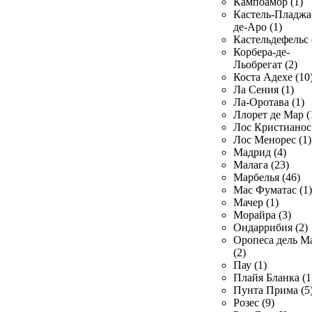
Кампоамор (1)
Кастель-Пладжа
де-Аро (1)
Кастельдефельс 
Корбера-де-
Льобрегат (2)
Коста Адехе (10
Ла Сения (1)
Ла-Оротава (1)
Ллорет де Мар (
Лос Кристианос 
Лос Менорес (1)
Мадрид (4)
Малага (23)
Марбелья (46)
Мас Фуматас (1)
Мачер (1)
Морайра (3)
Ондаррибия (2)
Оропеса дель М
(2)
Пау (1)
Плайя Бланка (1
Пунта Прима (5
Розес (9)