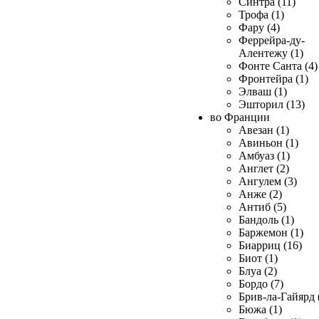
Синтра (11)
Трофа (1)
Фару (4)
Феррейра-ду-
Алентежу (1)
Фонте Санта (4)
Фронтейра (1)
Элваш (1)
Эшторил (13)
во Франции
Авезан (1)
Авиньон (1)
Амбуаз (1)
Англет (2)
Ангулем (3)
Анже (2)
Антиб (5)
Бандоль (1)
Баржемон (1)
Биарриц (16)
Биот (1)
Блуа (2)
Бордо (7)
Брив-ла-Гайярд 
Бюжа (1)