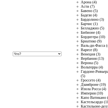
Арона (4)
Асти (7)
Бавено (5)
Бадези (4)
Бардолино (3)
Барчис (1)
Белладжио (5)
Бибионе (4)
Бордигера (10)
Бриатико (9)
Валь-ди-Фасса (
Варесе (8)
Хочу
Венеция (3)
купить
Вербания (13)
Верона (5)
Вольтерра (4)
Гардоне-Ривьер
(5)
Гроссето (4)
Дзамброне (19)
Изола Росса (4)
Империя (10)
Капо Ватикано (
Кастельсардо (1
Кастильоне-делл