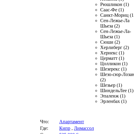
Рюшликон (1)
Саас-Фе (1)
Санкт-Мориц (1
Сен-Лежье-Ла
Шьеза (2)
Сен-Лежье-Ла-
Шьеза (1)
Сюши (2)
Херлиберг (2)
Хернекс (1)
Церматт (1)
Цолликон (1)
Шезерекс (1)
Шезо-сюр-Лоза
(2)
Шезьер (1)
ШиндельЛее (1)
Эпаленж (1)
Эрленбах (1)
Что:
Апартамент
Где:
Кипр
,
Лимассол