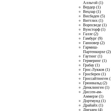
Алльгой (1)
Вердер (1)
Вецлар (1)
Висбаден (5)
Виттлих (1)
Ворпсведе (1)
Вунсторф (1)
Галле (2)
Гамбург (9)
Ганновер (2)
Гармиш-
Партенкирхе (2)
Гаутинг (1)
Гермеринг (1)
Грабау (1)
Грос-Лукков (1)
Гросберен (1)
Гроссайтинген (
Грюнвальд (2)
Денклинген (1)
Диссен-ам-
Аммерзе (1)
Дортмунд (1)
Драйайх (1)
Дрезден (4)