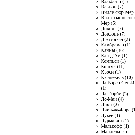
Вальбонн (1)
Вернон (2)
Вилле-сюр-Мер 
Вильфранш сюр
Мер (5)
Довиль (7)
Дордонь (7)
Драгиньян (2)
Камбремер (1)
Канны (36)
Кап д`Аи (1)
Компьен (1)
Коньяк (11)
Кроси (1)
Куршевель (10)
Ла Варен Сен-И
(1)
Ла Тюрби (5)
Ле-Ман (4)
Лион (2)
Лион-ла-Форе (1
Лувье (1)
Лурмарин (1)
Малакофф (1)
Манделье ла