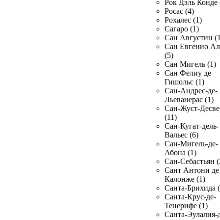
Рок Дэль Конде 
Росас (4)
Рохалес (1)
Сагаро (1)
Сан Августин (1
Сан Евгенио Ал
(5)
Сан Мигель (1)
Сан Фелиу де
Гишольс (1)
Сан-Андрес-де-
Льеванерас (1)
Сан-Жуст-Десве
(11)
Сан-Кугат-дель-
Вальес (6)
Сан-Мигель-де-
Абона (1)
Сан-Себастьян (
Сант Антони де
Калонже (1)
Санта-Брихида (
Санта-Крус-де-
Тенерифе (1)
Санта-Эулалия-д