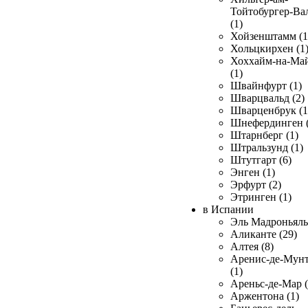
Тойтобургер-Ва
(1)
Хойзенштамм (1
Хольцкирхен (1
Хоххайм-на-Ма
(1)
Швайнфурт (1)
Шварцвальд (2)
Шварценбрук (1
Шнефердинген (
Штарнберг (1)
Штральзунд (1)
Штутгарт (6)
Энген (1)
Эрфурт (2)
Этринген (1)
в Испании
Эль Мадроньяль 
Аликанте (29)
Алтея (8)
Аренис-де-Мун
(1)
Ареньс-де-Мар (
Аржентона (1)