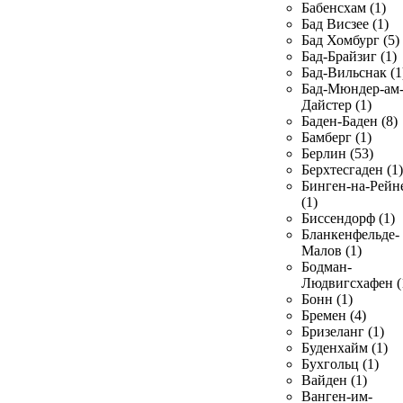
Бабенсхам (1)
Бад Висзее (1)
Бад Хомбург (5)
Бад-Брайзиг (1)
Бад-Вильснак (1
Бад-Мюндер-ам
Дайстер (1)
Баден-Баден (8)
Бамберг (1)
Берлин (53)
Берхтесгаден (1)
Бинген-на-Рейн
(1)
Биссендорф (1)
Бланкенфельде-
Малов (1)
Бодман-
Людвигсхафен (
Бонн (1)
Бремен (4)
Бризеланг (1)
Буденхайм (1)
Бухгольц (1)
Вайден (1)
Ванген-им-