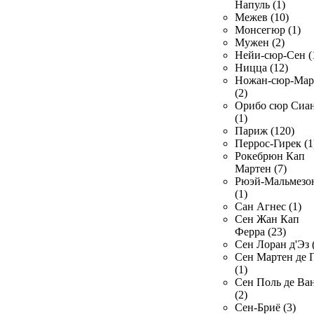
Напуль (1)
Межев (10)
Монсегюр (1)
Мужен (2)
Нейи-сюр-Сен (
Ницца (12)
Ножан-сюр-Ма
(2)
Орибо сюр Сиа
(1)
Париж (120)
Перрос-Гирек (1
Рокебрюн Кап
Мартен (7)
Рюэй-Мальмезо
(1)
Сан Агнес (1)
Сен Жан Кап
Ферра (23)
Сен Лоран д'Эз 
Сен Мартен де 
(1)
Сен Поль де Ва
(2)
Сен-Бриё (3)