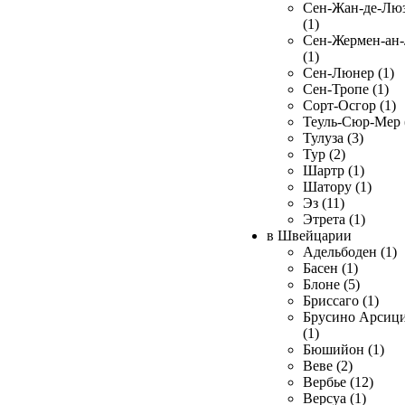
Сен-Жан-де-Лю
(1)
Сен-Жермен-ан
(1)
Сен-Люнер (1)
Сен-Тропе (1)
Сорт-Осгор (1)
Теуль-Сюр-Мер 
Тулуза (3)
Тур (2)
Шартр (1)
Шатору (1)
Эз (11)
Этрета (1)
в Швейцарии
Адельбоден (1)
Басен (1)
Блоне (5)
Бриссаго (1)
Брусино Арсиц
(1)
Бюшийон (1)
Веве (2)
Вербье (12)
Версуа (1)