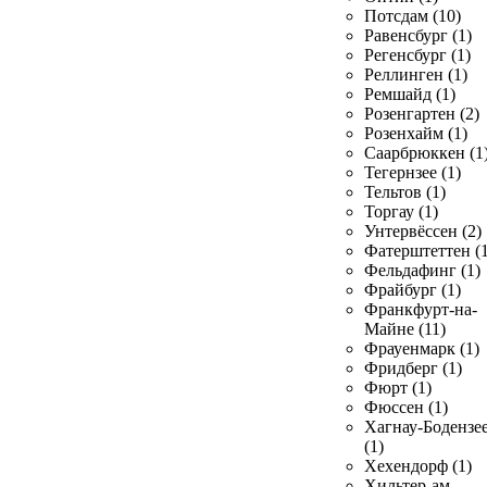
Потсдам (10)
Равенсбург (1)
Регенсбург (1)
Реллинген (1)
Ремшайд (1)
Розенгартен (2)
Розенхайм (1)
Саарбрюккен (1
Тегернзее (1)
Тельтов (1)
Торгау (1)
Унтервёссен (2)
Фатерштеттен (1
Фельдафинг (1)
Фрайбург (1)
Франкфурт-на-
Майне (11)
Фрауенмарк (1)
Фридберг (1)
Фюрт (1)
Фюссен (1)
Хагнау-Бодензе
(1)
Хехендорф (1)
Хильтер-ам-