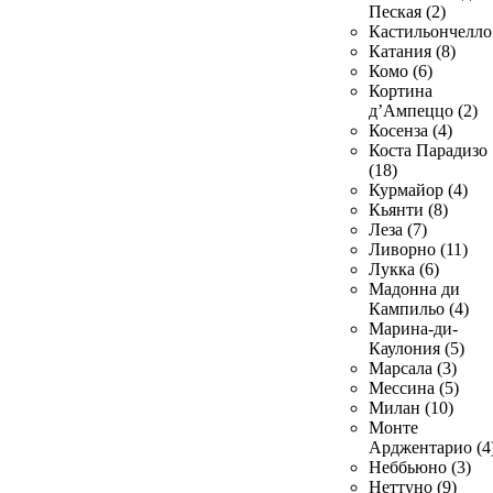
Пеская (2)
Кастильончелло 
Катания (8)
Комо (6)
Кортина
д’Ампеццо (2)
Косенза (4)
Коста Парадизо
(18)
Курмайор (4)
Кьянти (8)
Леза (7)
Ливорно (11)
Лукка (6)
Мадонна ди
Кампильо (4)
Марина-ди-
Каулония (5)
Марсала (3)
Мессина (5)
Милан (10)
Монте
Арджентарио (4
Неббьюно (3)
Неттуно (9)