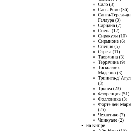
Сало (3)
Сан - Ремо (36)
Санта-Тереза-ди
Галлура (3)
Сарцана (7)
Сиена (12)
Сиракузы (10)
Сирмионе (6)
Специя (5)
Стреза (11)
Таормина (3)
Террачина (9)
Тосколано-
Мадерно (3)
Тринита-д' Агул
(8)
Тропеа (23)
Флоренция (51)
Фоллоника (3)
Форте дей Мар
(25)
Чезантико (7)
Чинкуале (2)
на Кипре
Айя-Напа (15)