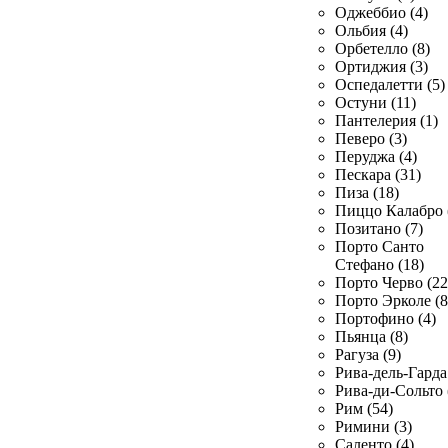
Оджеббио (4)
Ольбия (4)
Орбетелло (8)
Ортиджия (3)
Оспедалетти (5)
Остуни (11)
Пантелерия (1)
Певеро (3)
Перуджа (4)
Пескара (31)
Пиза (18)
Пиццо Калабро 
Позитано (7)
Порто Санто
Стефано (18)
Порто Черво (22
Порто Эрколе (8
Портофино (4)
Пьянца (8)
Рагуза (9)
Рива-дель-Гарда 
Рива-ди-Сольто 
Рим (54)
Римини (3)
Саленто (4)