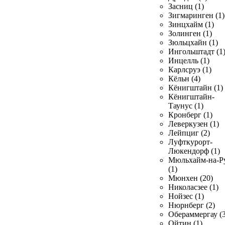
Засниц (1)
Зигмаринген (1)
Зинцхайм (1)
Золинген (1)
Зюльцхайн (1)
Ингольштадт (1
Инцелль (1)
Карлсруэ (1)
Кёльн (4)
Кёнигштайн (1)
Кёнигштайн-
Таунус (1)
Кронберг (1)
Леверкузен (1)
Лейпциг (2)
Луфткурорт-
Люкендорф (1)
Мюльхайм-на-Р
(1)
Мюнхен (20)
Николасзее (1)
Нойзес (1)
Нюрнберг (2)
Обераммергау (3
Ойтин (1)