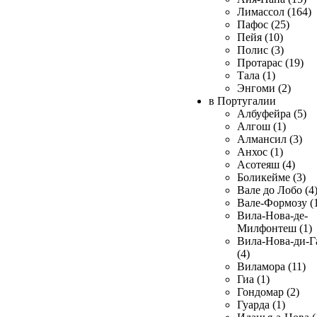
Лимассол (164)
Пафос (25)
Пейя (10)
Полис (3)
Протарас (19)
Тала (1)
Энгоми (2)
в Португалии
Албуфейра (5)
Алгош (1)
Алмансил (3)
Анхос (1)
Асотеяш (4)
Боликейме (3)
Вале до Лобо (4
Вале-Формозу (
Вила-Нова-де-
Милфонтеш (1)
Вила-Нова-ди-Г
(4)
Виламора (11)
Гиа (1)
Гондомар (2)
Гуарда (1)