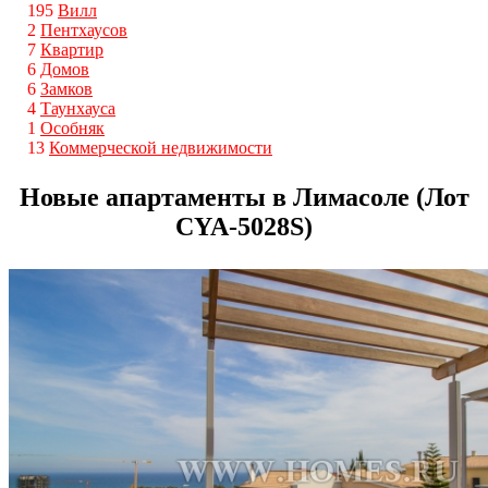
195
Вилл
2
Пентхаусов
7
Квартир
6
Домов
6
Замков
4
Таунхауса
1
Особняк
13
Коммерческой недвижимости
Новые апартаменты в Лимасоле (Лот
CYA-5028S)