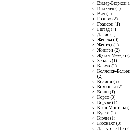
Вилар-Бюркен (
Вильнёв (1)
Вич (1)
Гранво (2)
Грансон (1)
Гштад (4)
Давос (1)
Женева (9)
Жентод (1)
Жингэн (2)
Жутан-Мезери (
Зеналь (1)
Каруж (1)
Коллонж-Бельр
(2)
Колони (5)
Комюньи (2)
Конш (1)
Корсо (3)
Корсье (1)
Кран Монтана (
Кулли (1)
Кюли (1)
Кюснахт (3)
Ла Тур-де-Пей (