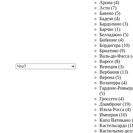
Арона (4)
Асти (7)
Бавено (5)
Бадези (4)
Бардолино (3)
Барчис (1)
Белладжио (5)
Бибионе (4)
Бордигера (10)
Бриатико (9)
Валь-ди-Фасса (
Варесе (8)
Хочу
Венеция (3)
купить
Вербания (13)
Верона (5)
Вольтерра (4)
Гардоне-Ривьер
(5)
Гроссето (4)
Дзамброне (19)
Изола Росса (4)
Империя (10)
Капо Ватикано (
Кастельсардо (1
Кастильоне-делл