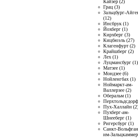
Кайзер (2)
Грац (3)
Зальцбург-Айге
(12)
Инсбрук (1)
Йохберг (1)
Кирхберг (3)
Кицбюэль (27)
Клагенфурт (2)
Крайшберг (2)
Лех (1)
Луцмансбург (1)
Матзее (1)
Мондзее (6)
Нойленгбах (1)
Ноймаркт-ам-
Валлерзее (2)
Оберальм (1)
Перхтольдсдорф
Пух-Халлайн (2
Пухберг-ам-
Шнееберг (1)
Ригерсбург (1)
Санкт-Вольфган
им-Зальцкаммер