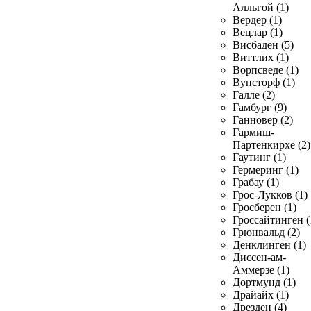
Алльгой (1)
Вердер (1)
Вецлар (1)
Висбаден (5)
Виттлих (1)
Ворпсведе (1)
Вунсторф (1)
Галле (2)
Гамбург (9)
Ганновер (2)
Гармиш-
Партенкирхе (2)
Гаутинг (1)
Гермеринг (1)
Грабау (1)
Грос-Лукков (1)
Гросберен (1)
Гроссайтинген (
Грюнвальд (2)
Денклинген (1)
Диссен-ам-
Аммерзе (1)
Дортмунд (1)
Драйайх (1)
Дрезден (4)