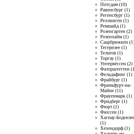
Потсдам (10)
Равенсбург (1)
Регенсбург (1)
Реллинген (1)
Ремшайд (1)
Розенгартен (2)
Розенхайм (1)
Саарбрюккен (1
Тегернзее (1)
Тельтов (1)
Торгау (1)
Унтервёссен (2)
Фатерштеттен (1
Фельдафинг (1)
Фрайбург (1)
Франкфурт-на-
Майне (11)
Фрауенмарк (1)
Фридберг (1)
Фюрт (1)
Фюссен (1)
Хагнау-Бодензе
(1)
Хехендорф (1)
Хильтер-ам-