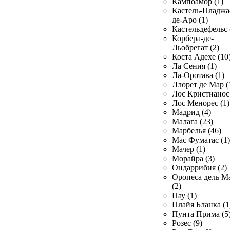
Кампоамор (1)
Кастель-Пладжа
де-Аро (1)
Кастельдефельс 
Корбера-де-
Льобрегат (2)
Коста Адехе (10
Ла Сения (1)
Ла-Оротава (1)
Ллорет де Мар (
Лос Кристианос 
Лос Менорес (1)
Мадрид (4)
Малага (23)
Марбелья (46)
Мас Фуматас (1)
Мачер (1)
Морайра (3)
Ондаррибия (2)
Оропеса дель М
(2)
Пау (1)
Плайя Бланка (1
Пунта Прима (5
Розес (9)