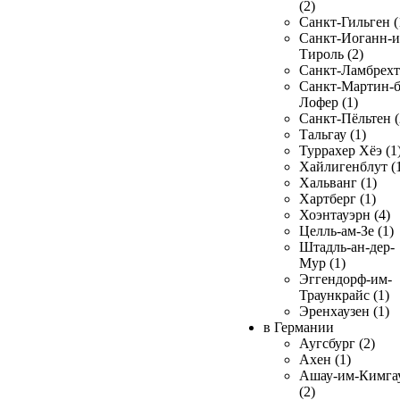
(2)
Санкт-Гильген (
Санкт-Иоганн-и
Тироль (2)
Санкт-Ламбрехт 
Санкт-Мартин-б
Лофер (1)
Санкт-Пёльтен (
Тальгау (1)
Туррахер Хёэ (1
Хайлигенблут (
Хальванг (1)
Хартберг (1)
Хоэнтауэрн (4)
Целль-ам-Зе (1)
Штадль-ан-дер-
Мур (1)
Эггендорф-им-
Траункрайс (1)
Эренхаузен (1)
в Германии
Аугсбург (2)
Ахен (1)
Ашау-им-Кимга
(2)