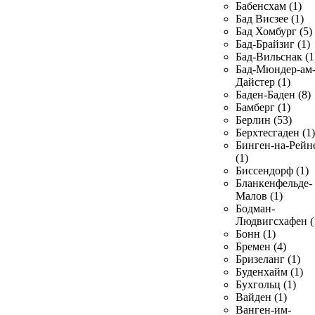
Бабенсхам (1)
Бад Висзее (1)
Бад Хомбург (5)
Бад-Брайзиг (1)
Бад-Вильснак (1
Бад-Мюндер-ам
Дайстер (1)
Баден-Баден (8)
Бамберг (1)
Берлин (53)
Берхтесгаден (1)
Бинген-на-Рейн
(1)
Биссендорф (1)
Бланкенфельде-
Малов (1)
Бодман-
Людвигсхафен (
Бонн (1)
Бремен (4)
Бризеланг (1)
Буденхайм (1)
Бухгольц (1)
Вайден (1)
Ванген-им-