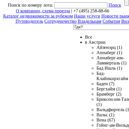
Поиск по номеру лота:
Поиск
О компании, схема проезда
| +7 (495) 258-88-66
Каталог недвижимости за рубежом
Наши услуги
Новости рын
Путеводитель
Сотрудничество
Владельцам
События
Виз
Все
в Австрии
Айзенэрц (1)
Аннаберг (1)
Аннаберг-им-
Ламмерталь (1)
Бад Ишль (1)
Бад-
Клайнкирхгайм 
Баден (7)
Бергхайм (1)
Брамберг (2)
Бриксен-им-Тал
(1)
Вальдфиртель (1
Вальс (1)
Вена (67)
Гойнг-ам-Вильд