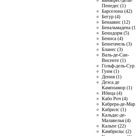
Баньерес-дель-
Пенедес (1)
Барселона (42)
Бегур (4)
Бенаавис (12)
Бенальмадена (1
Бенидорм (5)
Бениса (4)
Бенитачель (3)
Бланес (3)
Валь-де-Сан-
Висенте (1)
Гольф-дель-Сур 
Гуим (1)
Дения (1)
Деэса де
Кампоамор (1)
Ибица (4)
Кабо Роч (4)
Кабрера-де-Мар 
Кабрилс (1)
Кальдас-де-
Малавелья (4)
Кальпе (22)
Камбрильс (2)