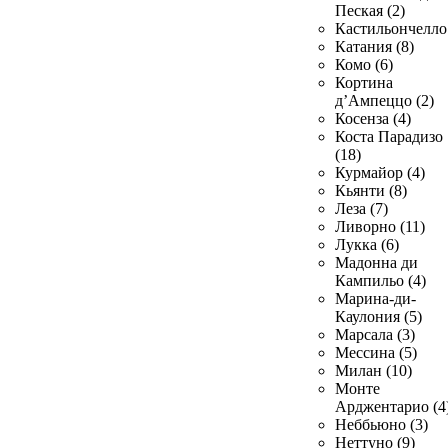
Пеская (2)
Кастильончелло 
Катания (8)
Комо (6)
Кортина
д’Ампеццо (2)
Косенза (4)
Коста Парадизо
(18)
Курмайор (4)
Кьянти (8)
Леза (7)
Ливорно (11)
Лукка (6)
Мадонна ди
Кампильо (4)
Марина-ди-
Каулония (5)
Марсала (3)
Мессина (5)
Милан (10)
Монте
Арджентарио (4
Неббьюно (3)
Неттуно (9)