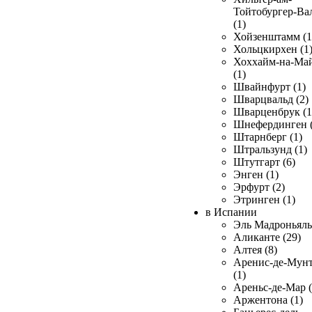
Тойтобургер-Ва
(1)
Хойзенштамм (1
Хольцкирхен (1
Хоххайм-на-Ма
(1)
Швайнфурт (1)
Шварцвальд (2)
Шварценбрук (1
Шнефердинген (
Штарнберг (1)
Штральзунд (1)
Штутгарт (6)
Энген (1)
Эрфурт (2)
Этринген (1)
в Испании
Эль Мадроньяль 
Аликанте (29)
Алтея (8)
Аренис-де-Мун
(1)
Ареньс-де-Мар (
Аржентона (1)