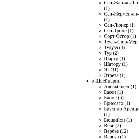
Сен-Жан-де-Лю
(1)
Сен-Жермен-ан
(1)
Сен-Люнер (1)
Сен-Тропе (1)
Сорт-Осгор (1)
Теуль-Сюр-Мер 
Тулуза (3)
Тур (2)
Шартр (1)
Шатору (1)
Эз (11)
Этрета (1)
в Швейцарии
Адельбоден (1)
Басен (1)
Блоне (5)
Бриссаго (1)
Брусино Арсиц
(1)
Бюшийон (1)
Веве (2)
Вербье (12)
Версуа (1)