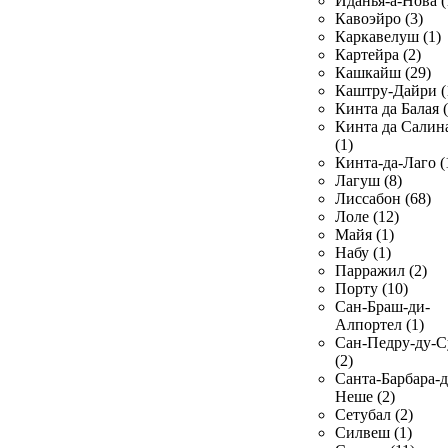
Иданья-а-Нова (
Кавоэйро (3)
Каркавелуш (1)
Картейра (2)
Кашкайш (29)
Каштру-Дайри (
Кинта да Балая (
Кинта да Салин
(1)
Кинта-да-Лаго (
Лагуш (8)
Лиссабон (68)
Лоле (12)
Майя (1)
Набу (1)
Парражил (2)
Порту (10)
Сан-Браш-ди-
Алпортел (1)
Сан-Педру-ду-С
(2)
Санта-Барбара-д
Неше (2)
Сетубал (2)
Силвеш (1)