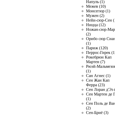
Напуль (1)
Межев (10)
Монсегюр (1)
Мужен (2)
Нейи-сюр-Сен (
Ницца (12)
Ножан-сюр-Ма
(2)
Орибо сюр Сиа
(1)
Париж (120)
Перрос-Гирек (1
Рокебрюн Кап
Мартен (7)
Рюэй-Мальмезо
(1)
Сан Агнес (1)
Сен Жан Кап
Ферра (23)
Сен Лоран д'Эз 
Сен Мартен де 
(1)
Сен Поль де Ва
(2)
Сен-Бриё (3)