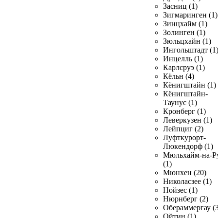
Засниц (1)
Зигмаринген (1)
Зинцхайм (1)
Золинген (1)
Зюльцхайн (1)
Ингольштадт (1
Инцелль (1)
Карлсруэ (1)
Кёльн (4)
Кёнигштайн (1)
Кёнигштайн-
Таунус (1)
Кронберг (1)
Леверкузен (1)
Лейпциг (2)
Луфткурорт-
Люкендорф (1)
Мюльхайм-на-Р
(1)
Мюнхен (20)
Николасзее (1)
Нойзес (1)
Нюрнберг (2)
Обераммергау (3
Ойтин (1)