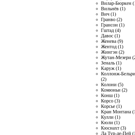
Вилар-Бюркен (
Вильнёв (1)
Вич (1)
Гранво (2)
Грансон (1)
Гштад (4)
Давос (1)
Женева (9)
Жентод (1)
Жингэн (2)
Жутан-Мезери (
Зеналь (1)
Каруж (1)
Коллонж-Бельр
(2)
Колони (5)
Комюньи (2)
Конш (1)
Корсо (3)
Корсье (1)
Кран Монтана (
Кулли (1)
Кюли (1)
Кюснахт (3)
Ла Тур-де-Пей (