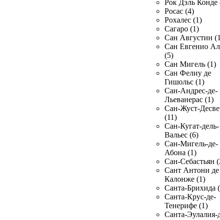
Рок Дэль Конде 
Росас (4)
Рохалес (1)
Сагаро (1)
Сан Августин (1
Сан Евгенио Ал
(5)
Сан Мигель (1)
Сан Фелиу де
Гишольс (1)
Сан-Андрес-де-
Льеванерас (1)
Сан-Жуст-Десве
(11)
Сан-Кугат-дель-
Вальес (6)
Сан-Мигель-де-
Абона (1)
Сан-Себастьян (
Сант Антони де
Калонже (1)
Санта-Брихида (
Санта-Крус-де-
Тенерифе (1)
Санта-Эулалия-д