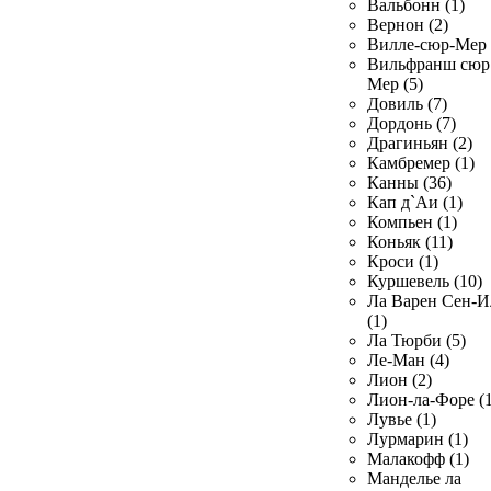
Вальбонн (1)
Вернон (2)
Вилле-сюр-Мер 
Вильфранш сюр
Мер (5)
Довиль (7)
Дордонь (7)
Драгиньян (2)
Камбремер (1)
Канны (36)
Кап д`Аи (1)
Компьен (1)
Коньяк (11)
Кроси (1)
Куршевель (10)
Ла Варен Сен-И
(1)
Ла Тюрби (5)
Ле-Ман (4)
Лион (2)
Лион-ла-Форе (1
Лувье (1)
Лурмарин (1)
Малакофф (1)
Манделье ла