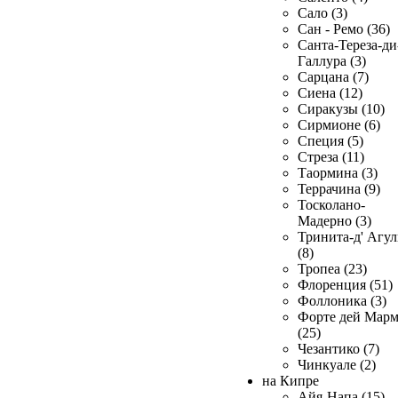
Сало (3)
Сан - Ремо (36)
Санта-Тереза-ди
Галлура (3)
Сарцана (7)
Сиена (12)
Сиракузы (10)
Сирмионе (6)
Специя (5)
Стреза (11)
Таормина (3)
Террачина (9)
Тосколано-
Мадерно (3)
Тринита-д' Агул
(8)
Тропеа (23)
Флоренция (51)
Фоллоника (3)
Форте дей Мар
(25)
Чезантико (7)
Чинкуале (2)
на Кипре
Айя-Напа (15)