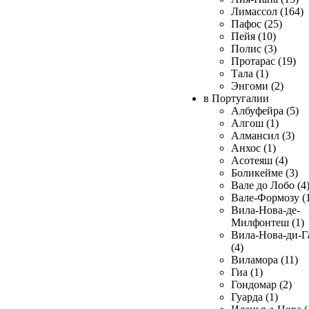
Лимассол (164)
Пафос (25)
Пейя (10)
Полис (3)
Протарас (19)
Тала (1)
Энгоми (2)
в Португалии
Албуфейра (5)
Алгош (1)
Алмансил (3)
Анхос (1)
Асотеяш (4)
Боликейме (3)
Вале до Лобо (4
Вале-Формозу (
Вила-Нова-де-
Милфонтеш (1)
Вила-Нова-ди-Г
(4)
Виламора (11)
Гиа (1)
Гондомар (2)
Гуарда (1)