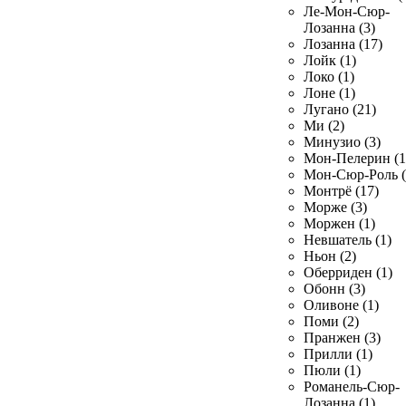
Ле-Мон-Сюр-
Лозанна (3)
Лозанна (17)
Лойк (1)
Локо (1)
Лоне (1)
Лугано (21)
Ми (2)
Минузио (3)
Мон-Пелерин (1
Мон-Сюр-Роль (
Монтрё (17)
Морже (3)
Моржен (1)
Невшатель (1)
Ньон (2)
Оберриден (1)
Обонн (3)
Оливоне (1)
Поми (2)
Пранжен (3)
Прилли (1)
Пюли (1)
Романель-Сюр-
Лозанна (1)