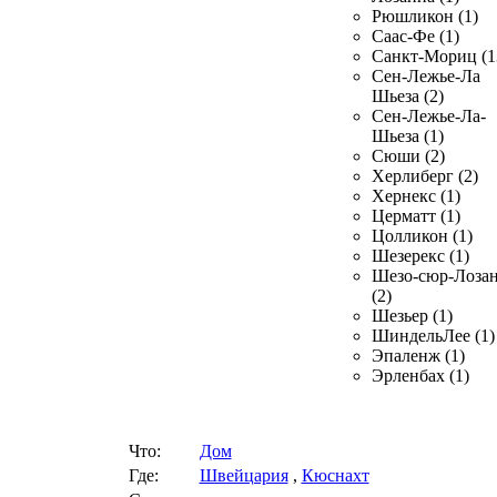
Рюшликон (1)
Саас-Фе (1)
Санкт-Мориц (1
Сен-Лежье-Ла
Шьеза (2)
Сен-Лежье-Ла-
Шьеза (1)
Сюши (2)
Херлиберг (2)
Хернекс (1)
Церматт (1)
Цолликон (1)
Шезерекс (1)
Шезо-сюр-Лоза
(2)
Шезьер (1)
ШиндельЛее (1)
Эпаленж (1)
Эрленбах (1)
Что:
Дом
Где:
Швейцария
,
Кюснахт