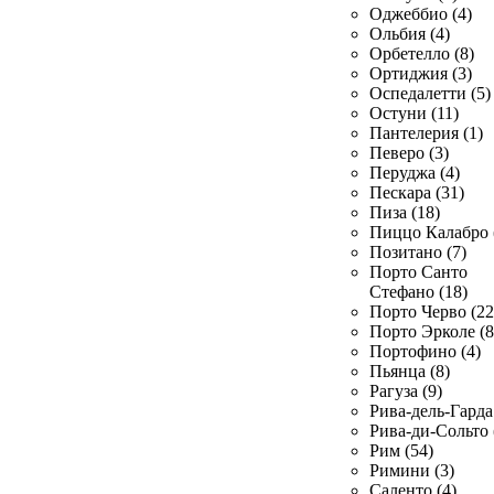
Оджеббио (4)
Ольбия (4)
Орбетелло (8)
Ортиджия (3)
Оспедалетти (5)
Остуни (11)
Пантелерия (1)
Певеро (3)
Перуджа (4)
Пескара (31)
Пиза (18)
Пиццо Калабро 
Позитано (7)
Порто Санто
Стефано (18)
Порто Черво (22
Порто Эрколе (8
Портофино (4)
Пьянца (8)
Рагуза (9)
Рива-дель-Гарда 
Рива-ди-Сольто 
Рим (54)
Римини (3)
Саленто (4)