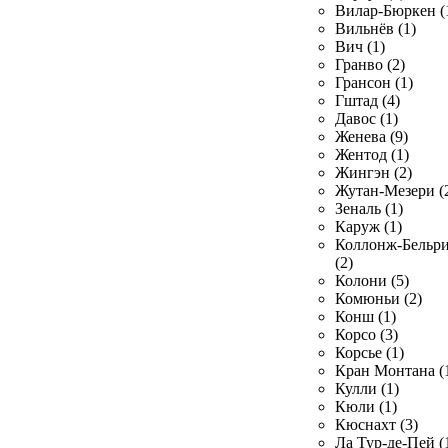
Вилар-Бюркен (
Вильнёв (1)
Вич (1)
Гранво (2)
Грансон (1)
Гштад (4)
Давос (1)
Женева (9)
Жентод (1)
Жингэн (2)
Жутан-Мезери (
Зеналь (1)
Каруж (1)
Коллонж-Бельр
(2)
Колони (5)
Комюньи (2)
Конш (1)
Корсо (3)
Корсье (1)
Кран Монтана (
Кулли (1)
Кюли (1)
Кюснахт (3)
Ла Тур-де-Пей (