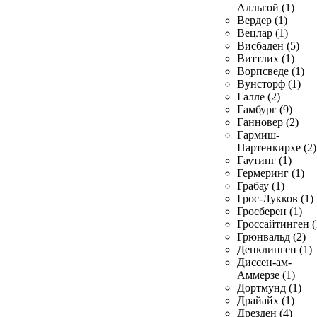
Алльгой (1)
Вердер (1)
Вецлар (1)
Висбаден (5)
Виттлих (1)
Ворпсведе (1)
Вунсторф (1)
Галле (2)
Гамбург (9)
Ганновер (2)
Гармиш-
Партенкирхе (2)
Гаутинг (1)
Гермеринг (1)
Грабау (1)
Грос-Лукков (1)
Гросберен (1)
Гроссайтинген (
Грюнвальд (2)
Денклинген (1)
Диссен-ам-
Аммерзе (1)
Дортмунд (1)
Драйайх (1)
Дрезден (4)