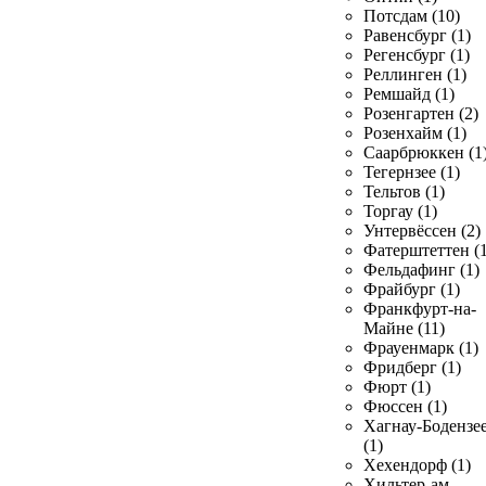
Потсдам (10)
Равенсбург (1)
Регенсбург (1)
Реллинген (1)
Ремшайд (1)
Розенгартен (2)
Розенхайм (1)
Саарбрюккен (1
Тегернзее (1)
Тельтов (1)
Торгау (1)
Унтервёссен (2)
Фатерштеттен (1
Фельдафинг (1)
Фрайбург (1)
Франкфурт-на-
Майне (11)
Фрауенмарк (1)
Фридберг (1)
Фюрт (1)
Фюссен (1)
Хагнау-Бодензе
(1)
Хехендорф (1)
Хильтер-ам-