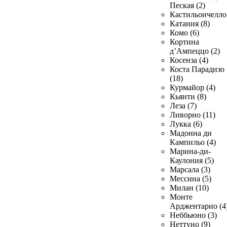
Пеская (2)
Кастильончелло 
Катания (8)
Комо (6)
Кортина
д’Ампеццо (2)
Косенза (4)
Коста Парадизо
(18)
Курмайор (4)
Кьянти (8)
Леза (7)
Ливорно (11)
Лукка (6)
Мадонна ди
Кампильо (4)
Марина-ди-
Каулония (5)
Марсала (3)
Мессина (5)
Милан (10)
Монте
Арджентарио (4
Неббьюно (3)
Неттуно (9)