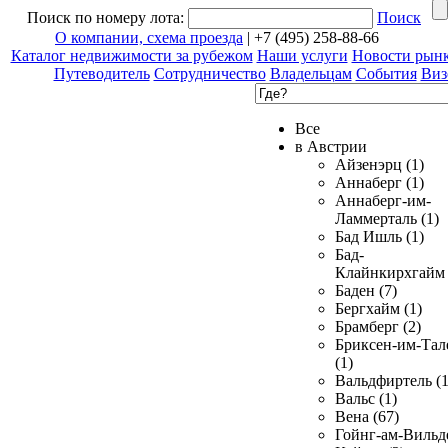
Поиск по номеру лота:
Поиск
О компании, схема проезда
| +7 (495) 258-88-66
Каталог недвижимости за рубежом
Наши услуги
Новости рын
Путеводитель
Сотрудничество
Владельцам
События
Виз
Все
в Австрии
Айзенэрц (1)
Аннаберг (1)
Аннаберг-им-
Ламмерталь (1)
Бад Ишль (1)
Бад-
Клайнкирхгайм 
Баден (7)
Бергхайм (1)
Брамберг (2)
Бриксен-им-Тал
(1)
Вальдфиртель (1
Вальс (1)
Вена (67)
Гойнг-ам-Вильд