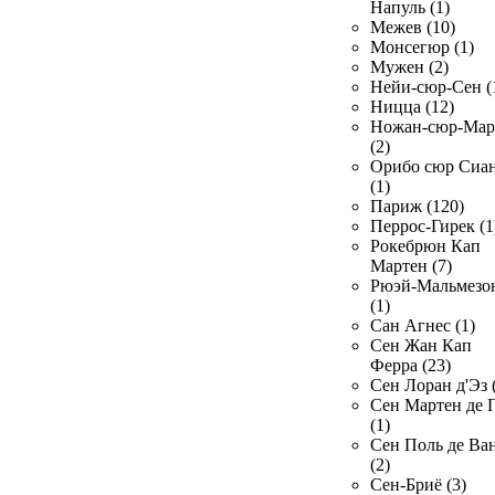
Напуль (1)
Межев (10)
Монсегюр (1)
Мужен (2)
Нейи-сюр-Сен (
Ницца (12)
Ножан-сюр-Ма
(2)
Орибо сюр Сиа
(1)
Париж (120)
Перрос-Гирек (1
Рокебрюн Кап
Мартен (7)
Рюэй-Мальмезо
(1)
Сан Агнес (1)
Сен Жан Кап
Ферра (23)
Сен Лоран д'Эз 
Сен Мартен де 
(1)
Сен Поль де Ва
(2)
Сен-Бриё (3)