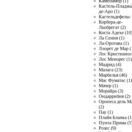
Кампоамор (1)
Кастель-Пладжа
де-Аро (1)
Кастельдефельс 
Корбера-де-
Льобрегат (2)
Коста Адехе (10
Ла Сения (1)
Ла-Оротава (1)
Ллорет де Мар (
Лос Кристианос 
Лос Менорес (1)
Мадрид (4)
Малага (23)
Марбелья (46)
Мас Фуматас (1)
Мачер (1)
Морайра (3)
Ондаррибия (2)
Оропеса дель М
(2)
Пау (1)
Плайя Бланка (1
Пунта Прима (5
Розес (9)