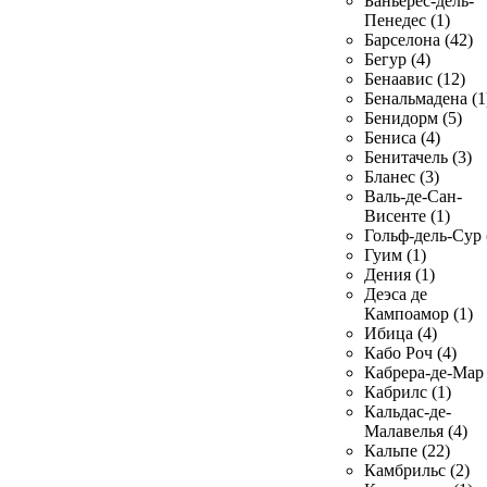
Баньерес-дель-
Пенедес (1)
Барселона (42)
Бегур (4)
Бенаавис (12)
Бенальмадена (1
Бенидорм (5)
Бениса (4)
Бенитачель (3)
Бланес (3)
Валь-де-Сан-
Висенте (1)
Гольф-дель-Сур 
Гуим (1)
Дения (1)
Деэса де
Кампоамор (1)
Ибица (4)
Кабо Роч (4)
Кабрера-де-Мар 
Кабрилс (1)
Кальдас-де-
Малавелья (4)
Кальпе (22)
Камбрильс (2)