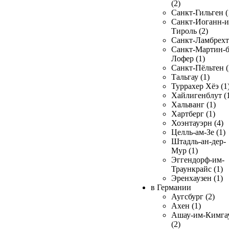
(2)
Санкт-Гильген (
Санкт-Иоганн-и
Тироль (2)
Санкт-Ламбрехт 
Санкт-Мартин-б
Лофер (1)
Санкт-Пёльтен (
Тальгау (1)
Туррахер Хёэ (1
Хайлигенблут (
Хальванг (1)
Хартберг (1)
Хоэнтауэрн (4)
Целль-ам-Зе (1)
Штадль-ан-дер-
Мур (1)
Эггендорф-им-
Траункрайс (1)
Эренхаузен (1)
в Германии
Аугсбург (2)
Ахен (1)
Ашау-им-Кимга
(2)