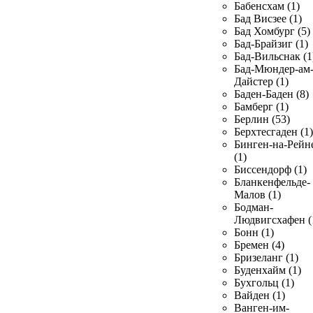
Бабенсхам (1)
Бад Висзее (1)
Бад Хомбург (5)
Бад-Брайзиг (1)
Бад-Вильснак (1
Бад-Мюндер-ам
Дайстер (1)
Баден-Баден (8)
Бамберг (1)
Берлин (53)
Берхтесгаден (1)
Бинген-на-Рейн
(1)
Биссендорф (1)
Бланкенфельде-
Малов (1)
Бодман-
Людвигсхафен (
Бонн (1)
Бремен (4)
Бризеланг (1)
Буденхайм (1)
Бухгольц (1)
Вайден (1)
Ванген-им-