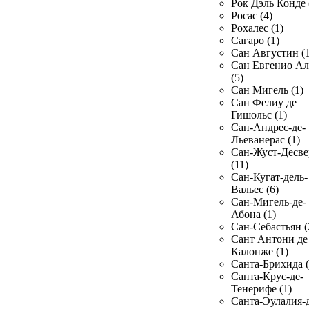
Рок Дэль Конде 
Росас (4)
Рохалес (1)
Сагаро (1)
Сан Августин (1
Сан Евгенио Ал
(5)
Сан Мигель (1)
Сан Фелиу де
Гишольс (1)
Сан-Андрес-де-
Льеванерас (1)
Сан-Жуст-Десве
(11)
Сан-Кугат-дель-
Вальес (6)
Сан-Мигель-де-
Абона (1)
Сан-Себастьян (
Сант Антони де
Калонже (1)
Санта-Брихида (
Санта-Крус-де-
Тенерифе (1)
Санта-Эулалия-д