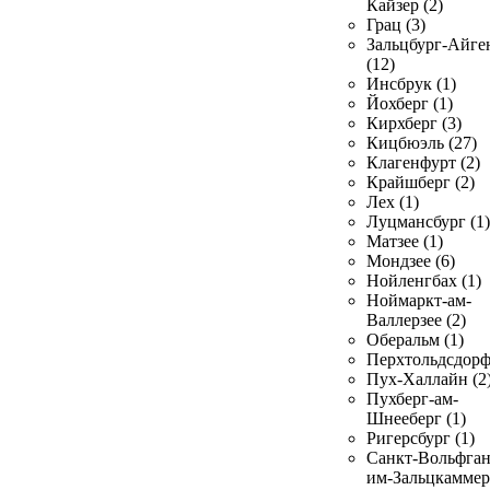
Кайзер (2)
Грац (3)
Зальцбург-Айге
(12)
Инсбрук (1)
Йохберг (1)
Кирхберг (3)
Кицбюэль (27)
Клагенфурт (2)
Крайшберг (2)
Лех (1)
Луцмансбург (1)
Матзее (1)
Мондзее (6)
Нойленгбах (1)
Ноймаркт-ам-
Валлерзее (2)
Оберальм (1)
Перхтольдсдорф
Пух-Халлайн (2
Пухберг-ам-
Шнееберг (1)
Ригерсбург (1)
Санкт-Вольфган
им-Зальцкаммер