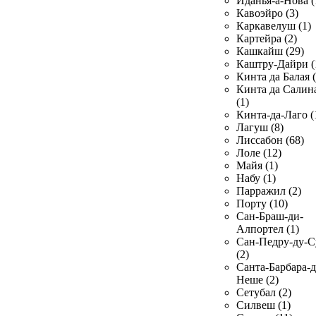
Иданья-а-Нова (
Кавоэйро (3)
Каркавелуш (1)
Картейра (2)
Кашкайш (29)
Каштру-Дайри (
Кинта да Балая (
Кинта да Салин
(1)
Кинта-да-Лаго (
Лагуш (8)
Лиссабон (68)
Лоле (12)
Майя (1)
Набу (1)
Парражил (2)
Порту (10)
Сан-Браш-ди-
Алпортел (1)
Сан-Педру-ду-С
(2)
Санта-Барбара-д
Неше (2)
Сетубал (2)
Силвеш (1)