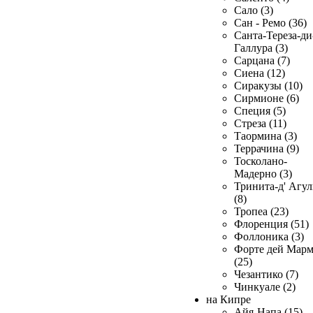
Сало (3)
Сан - Ремо (36)
Санта-Тереза-ди
Галлура (3)
Сарцана (7)
Сиена (12)
Сиракузы (10)
Сирмионе (6)
Специя (5)
Стреза (11)
Таормина (3)
Террачина (9)
Тосколано-
Мадерно (3)
Тринита-д' Агул
(8)
Тропеа (23)
Флоренция (51)
Фоллоника (3)
Форте дей Мар
(25)
Чезантико (7)
Чинкуале (2)
на Кипре
Айя-Напа (15)