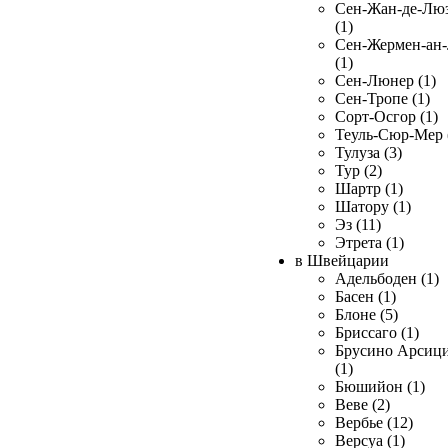
Сен-Жан-де-Лю
(1)
Сен-Жермен-ан
(1)
Сен-Люнер (1)
Сен-Тропе (1)
Сорт-Осгор (1)
Теуль-Сюр-Мер 
Тулуза (3)
Тур (2)
Шартр (1)
Шатору (1)
Эз (11)
Этрета (1)
в Швейцарии
Адельбоден (1)
Басен (1)
Блоне (5)
Бриссаго (1)
Брусино Арсиц
(1)
Бюшийон (1)
Веве (2)
Вербье (12)
Версуа (1)