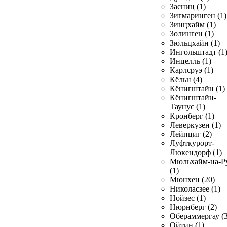
Засниц (1)
Зигмаринген (1)
Зинцхайм (1)
Золинген (1)
Зюльцхайн (1)
Ингольштадт (1
Инцелль (1)
Карлсруэ (1)
Кёльн (4)
Кёнигштайн (1)
Кёнигштайн-
Таунус (1)
Кронберг (1)
Леверкузен (1)
Лейпциг (2)
Луфткурорт-
Люкендорф (1)
Мюльхайм-на-Р
(1)
Мюнхен (20)
Николасзее (1)
Нойзес (1)
Нюрнберг (2)
Обераммергау (3
Ойтин (1)