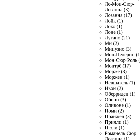
Ле-Мон-Сюр-
Лозанна (3)
Лозанна (17)
Лойк (1)
Локо (1)
Лоне (1)
Лугано (21)
Ми (2)
Минузио (3)
Мон-Пелерин (1
Мон-Сюр-Роль (
Монтрё (17)
Морже (3)
Моржен (1)
Невшатель (1)
Ньон (2)
Оберриден (1)
Обонн (3)
Оливоне (1)
Поми (2)
Пранжен (3)
Прилли (1)
Пюли (1)
Романель-Сюр-
Лозанна (1)