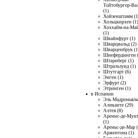
Тойтобургер-Ва
(1)
Хойзенштамм (1
Хольцкирхен (1
Хоххайм-на-Ма
(1)
Швайнфурт (1)
Шварцвальд (2)
Шварценбрук (1
Шнефердинген (
Штарнберг (1)
Штральзунд (1)
Штутгарт (6)
Энген (1)
Эрфурт (2)
Этринген (1)
в Испании
Эль Мадроньяль 
Аликанте (29)
Алтея (8)
Аренис-де-Мун
(1)
Ареньс-де-Мар (
Аржентона (1)