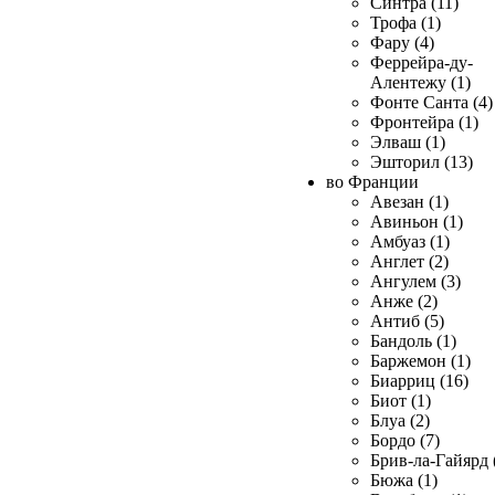
Синтра (11)
Трофа (1)
Фару (4)
Феррейра-ду-
Алентежу (1)
Фонте Санта (4)
Фронтейра (1)
Элваш (1)
Эшторил (13)
во Франции
Авезан (1)
Авиньон (1)
Амбуаз (1)
Англет (2)
Ангулем (3)
Анже (2)
Антиб (5)
Бандоль (1)
Баржемон (1)
Биарриц (16)
Биот (1)
Блуа (2)
Бордо (7)
Брив-ла-Гайярд 
Бюжа (1)