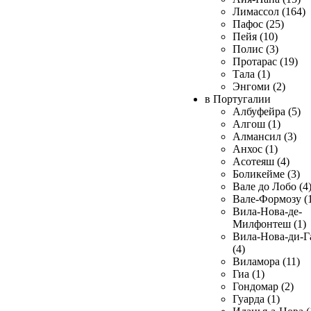
Лимассол (164)
Пафос (25)
Пейя (10)
Полис (3)
Протарас (19)
Тала (1)
Энгоми (2)
в Португалии
Албуфейра (5)
Алгош (1)
Алмансил (3)
Анхос (1)
Асотеяш (4)
Боликейме (3)
Вале до Лобо (4
Вале-Формозу (
Вила-Нова-де-
Милфонтеш (1)
Вила-Нова-ди-Г
(4)
Виламора (11)
Гиа (1)
Гондомар (2)
Гуарда (1)