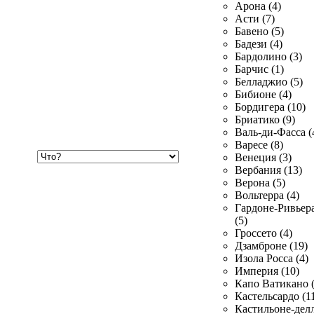
Арона (4)
Асти (7)
Бавено (5)
Бадези (4)
Бардолино (3)
Барчис (1)
Белладжио (5)
Бибионе (4)
Бордигера (10)
Бриатико (9)
Валь-ди-Фасса (
Варесе (8)
Хочу
Венеция (3)
купить
Вербания (13)
Верона (5)
Вольтерра (4)
Гардоне-Ривьер
(5)
Гроссето (4)
Дзамброне (19)
Изола Росса (4)
Империя (10)
Капо Ватикано (
Кастельсардо (1
Кастильоне-делл