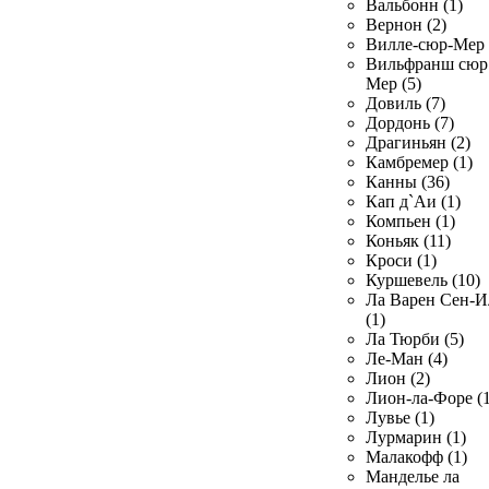
Вальбонн (1)
Вернон (2)
Вилле-сюр-Мер 
Вильфранш сюр
Мер (5)
Довиль (7)
Дордонь (7)
Драгиньян (2)
Камбремер (1)
Канны (36)
Кап д`Аи (1)
Компьен (1)
Коньяк (11)
Кроси (1)
Куршевель (10)
Ла Варен Сен-И
(1)
Ла Тюрби (5)
Ле-Ман (4)
Лион (2)
Лион-ла-Форе (1
Лувье (1)
Лурмарин (1)
Малакофф (1)
Манделье ла