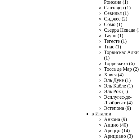
Ронсана (1)
Сантадер (1)
Севилья (1)
Сиджес (2)
Сомо (1)
Сьерра Невада (
Таучо (1)
Тегесте (1)
Тиас (1)
Торвискас Альт
(1)
Торревьеха (6)
Тосса де Мар (2)
Хавея (4)
Эль Дуке (1)
Эль Кабле (1)
Эль Рок (1)
Эсплугес-де-
Льобрегат (4)
Эстепона (9)
в Италии
Анкона (9)
Анцио (40)
Ареццо (14)
Ариццано (3)