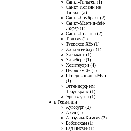
Санкт-Гильген (1)
Санкт-Иоганн-ин-
Тироль (2)
Санкт-Ламбрехт (2)
Санкт-Мартин-бай-
Лофер (1)
Санкт-Пёльтен (2)
Тальгау (1)
Туррахер Хёэ (1)
Хайлигенблут (1)
Хальванг (1)
Хартберг (1)
Хоэнтауэрн (4)
Целль-ам-Зе (1)
Штадль-ан-дер-Мур
(1)
Эггендорф-им-
Траункрайс (1)
Эренхаузен (1)
в Германии
Аугсбург (2)
Ахен (1)
Ашау-им-Кимгау (2)
Бабенсхам (1)
Бад Висзее (1)