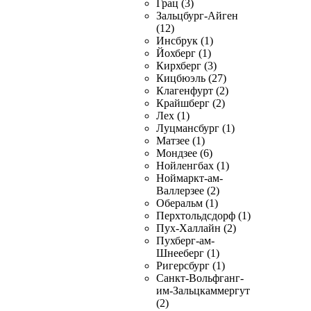
Грац (3)
Зальцбург-Айген
(12)
Инсбрук (1)
Йохберг (1)
Кирхберг (3)
Кицбюэль (27)
Клагенфурт (2)
Крайшберг (2)
Лех (1)
Луцмансбург (1)
Матзее (1)
Мондзее (6)
Нойленгбах (1)
Ноймаркт-ам-
Валлерзее (2)
Оберальм (1)
Перхтольдсдорф (1)
Пух-Халлайн (2)
Пухберг-ам-
Шнееберг (1)
Ригерсбург (1)
Санкт-Вольфганг-
им-Зальцкаммергут
(2)