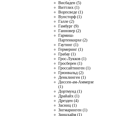
Висбаден (5)
Виттлих (1)
Ворпсведе (1)
Вунсторф (1)
Галле (2)
Гамбург (9)
Ганновер (2)
Гармиш-
Партенкирхе (2)
Гаутинг (1)
Гермеринг (1)
Грабау (1)
Грос-Лукков (1)
Гросберен (1)
Гроссайтинген (1)
Грюнвальд (2)
Денклинген (1)
Диссен-ам-Аммерзе
(1)
Дортмунд (1)
Драйайх (1)
Дрезден (4)
Засниц (1)
Зигмаринген (1)
Зинцхайм (1)