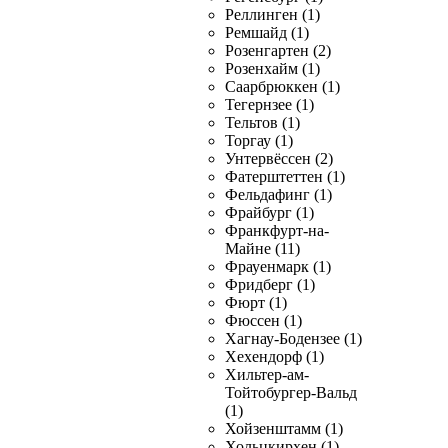
Реллинген (1)
Ремшайд (1)
Розенгартен (2)
Розенхайм (1)
Саарбрюккен (1)
Тегернзее (1)
Тельтов (1)
Торгау (1)
Унтервёссен (2)
Фатерштеттен (1)
Фельдафинг (1)
Фрайбург (1)
Франкфурт-на-
Майне (11)
Фрауенмарк (1)
Фридберг (1)
Фюрт (1)
Фюссен (1)
Хагнау-Бодензее (1)
Хехендорф (1)
Хильтер-ам-
Тойтобургер-Вальд
(1)
Хойзенштамм (1)
Хольцкирхен (1)