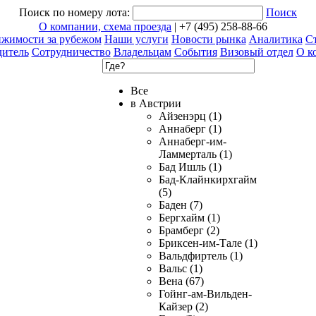
Поиск по номеру лота:
Поиск
О компании, схема проезда
| +7 (495) 258-88-66
ижимости за рубежом
Наши услуги
Новости рынка
Аналитика
Ст
дитель
Сотрудничество
Владельцам
События
Визовый отдел
О к
Все
в Австрии
Айзенэрц (1)
Аннаберг (1)
Аннаберг-им-
Ламмерталь (1)
Бад Ишль (1)
Бад-Клайнкирхгайм
(5)
Баден (7)
Бергхайм (1)
Брамберг (2)
Бриксен-им-Тале (1)
Вальдфиртель (1)
Вальс (1)
Вена (67)
Гойнг-ам-Вильден-
Кайзер (2)