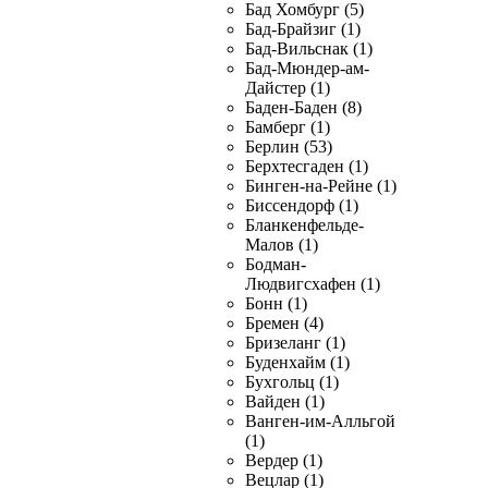
Бад Хомбург (5)
Бад-Брайзиг (1)
Бад-Вильснак (1)
Бад-Мюндер-ам-
Дайстер (1)
Баден-Баден (8)
Бамберг (1)
Берлин (53)
Берхтесгаден (1)
Бинген-на-Рейне (1)
Биссендорф (1)
Бланкенфельде-
Малов (1)
Бодман-
Людвигсхафен (1)
Бонн (1)
Бремен (4)
Бризеланг (1)
Буденхайм (1)
Бухгольц (1)
Вайден (1)
Ванген-им-Алльгой
(1)
Вердер (1)
Вецлар (1)