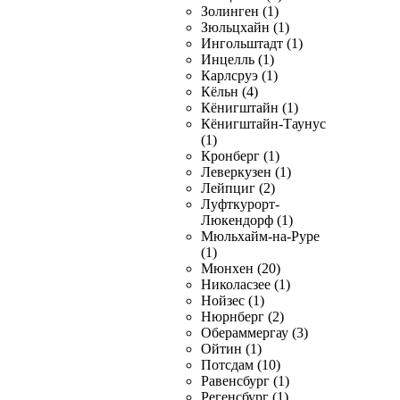
Золинген (1)
Зюльцхайн (1)
Ингольштадт (1)
Инцелль (1)
Карлсруэ (1)
Кёльн (4)
Кёнигштайн (1)
Кёнигштайн-Таунус
(1)
Кронберг (1)
Леверкузен (1)
Лейпциг (2)
Луфткурорт-
Люкендорф (1)
Мюльхайм-на-Руре
(1)
Мюнхен (20)
Николасзее (1)
Нойзес (1)
Нюрнберг (2)
Обераммергау (3)
Ойтин (1)
Потсдам (10)
Равенсбург (1)
Регенсбург (1)