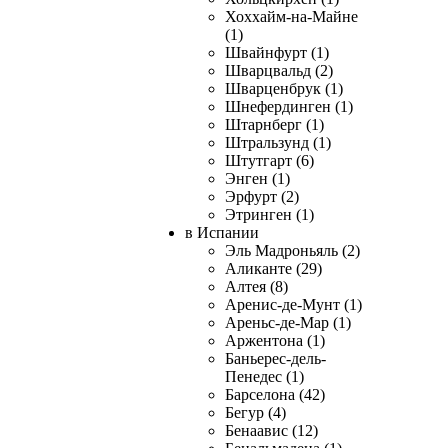
Хоххайм-на-Майне
(1)
Швайнфурт (1)
Шварцвальд (2)
Шварценбрук (1)
Шнефердинген (1)
Штарнберг (1)
Штральзунд (1)
Штутгарт (6)
Энген (1)
Эрфурт (2)
Этринген (1)
в Испании
Эль Мадроньяль (2)
Аликанте (29)
Алтея (8)
Аренис-де-Мунт (1)
Ареньс-де-Мар (1)
Аржентона (1)
Баньерес-дель-
Пенедес (1)
Барселона (42)
Бегур (4)
Бенаавис (12)