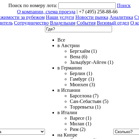
Поиск по номеру лота:
Поиск
О компании, схема проезда
| +7 (495) 258-88-66
ижимости за рубежом
Наши услуги
Новости рынка
Аналитика
Ст
дитель
Сотрудничество
Владельцам
События
Визовый отдел
О к
Все
в Австрии
Бергхайм (1)
Вена (6)
Зальцбург-Айген (1)
в Германии
Берлин (1)
Гамбург (1)
Мюнхен (3)
в Испании
Барселона (7)
Сан-Себастьян (5)
Торревьеха (1)
в Италии
Варесе (1)
Милан (1)
Рим (2)
на Кипре