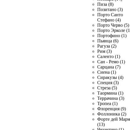
Пиза (8)
Позитано (3)
Порто Санто
Стефано (4)
Порто Черво (5)
Порто Эрколе (1
Портофино (1)
Пьянца (6)
Рагуза (2)
Рим (3)
Саленто (1)
Сан - Ремо (1)
Сарцана (7)
Сиена (1)
Сиракузы (4)
Специя (3)
Стреза (5)
Таормина (1)
Террачина (3)
Тропеа (1)
Флоренция (9)
Фоллоника (2)
Форте дей Мар
(13)
Чезантико (1)