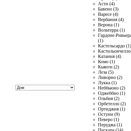
Асти (4)
Бавено (3)
Варесе (4)
Вербания (4)
Верона (1)
Вольтерра (1)
Гардоне-Ривьер
(1)
Кастельсардо (1
Кастильончелло 
Катания (4)
Комо (1)
Кьянти (2)
Леза (5)
Ливорно (2)
Лукка (1)
Хочу
Неббьюно (2)
купить
Оджеббио (1)
Ольбия (2)
Орбетелло (2)
Ортиджия (1)
Остуни (9)
Певеро (1)
Перуджа (1)
Пескара (14)