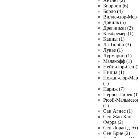
Англет (2)
Биарриц (6)
Бордо (4)
Вилле-сюр-Мер 
Довиль (5)
Драгиньян (2)
Камбремер (1)
Канны (1)
Ла Тюрби (3)
Лувье (1)
Лурмарин (1)
Малакофф (1)
Нейи-сюр-Сен (
Ницца (1)
Ножан-сюр-Ма
(1)
Париж (7)
Перрос-Гирек (1
Рюэй-Мальмезо
(1)
Сан Агнес (1)
Сен Жан Кап
Ферра (2)
Сен Лоран д'Эз 
Сен-Бриё (2)