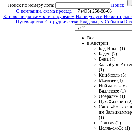
Поиск по номеру лота:
Поиск
О компании, схема проезда
| +7 (495) 258-88-66
Каталог недвижимости за рубежом
Наши услуги
Новости рын
Путеводитель
Сотрудничество
Владельцам
События
Виз
Все
в Австрии
Бад Ишль (1)
Баден (2)
Вена (7)
Зальцбург-Айге
(1)
Кицбюэль (5)
Мондзее (3)
Ноймаркт-ам-
Валлерзее (1)
Оберальм (1)
Пух-Халлайн (2
Санкт-Вольфган
им-Зальцкаммер
(1)
Тальгау (1)
Целль-ам-Зе (1)