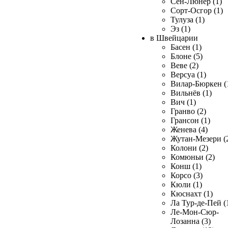
Сен-Люнер (1)
Сорт-Осгор (1)
Тулуза (1)
Эз (1)
в Швейцарии
Басен (1)
Блоне (5)
Веве (2)
Версуа (1)
Вилар-Бюркен (
Вильнёв (1)
Вич (1)
Гранво (2)
Грансон (1)
Женева (4)
Жутан-Мезери (
Колони (2)
Комюньи (2)
Конш (1)
Корсо (3)
Кюли (1)
Кюснахт (1)
Ла Тур-де-Пей (
Ле-Мон-Сюр-
Лозанна (3)