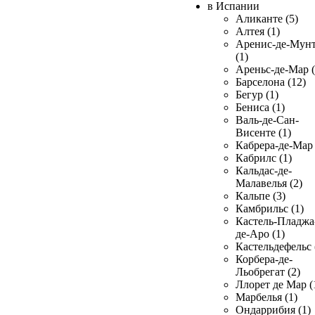
в Испании
Аликанте (5)
Алтея (1)
Аренис-де-Мун
(1)
Ареньс-де-Мар (
Барселона (12)
Бегур (1)
Бениса (1)
Валь-де-Сан-
Висенте (1)
Кабрера-де-Мар 
Кабрилс (1)
Кальдас-де-
Малавелья (2)
Кальпе (3)
Камбрильс (1)
Кастель-Пладжа
де-Аро (1)
Кастельдефельс 
Корбера-де-
Льобрегат (2)
Ллорет де Мар (
Марбелья (1)
Ондаррибия (1)