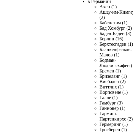
в Германии
Ахен (1)
Ашау-им-Кимга
(2)
Бабенсхам (1)
Бад Хомбург (2)
Баден-Баден (3)
Берлин (16)
Берхтесгаден (1)
Бланкенфельде-
Малов (1)
Бодман-
Людвигсхафен (
Бремен (1)
Бризеланг (1)
Висбаден (2)
Виттлих (1)
Ворпсведе (1)
Галле (1)
Гамбург (3)
Ганновер (1)
Гармиш-
Партенкирхе (2)
Гермеринг (1)
Гросберен (1)