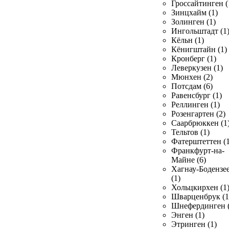
Гроссайтинген (
Зинцхайм (1)
Золинген (1)
Ингольштадт (1
Кёльн (1)
Кёнигштайн (1)
Кронберг (1)
Леверкузен (1)
Мюнхен (2)
Потсдам (6)
Равенсбург (1)
Реллинген (1)
Розенгартен (2)
Саарбрюккен (1
Тельтов (1)
Фатерштеттен (1
Франкфурт-на-
Майне (6)
Хагнау-Бодензе
(1)
Хольцкирхен (1
Шварценбрук (1
Шнефердинген (
Энген (1)
Этринген (1)