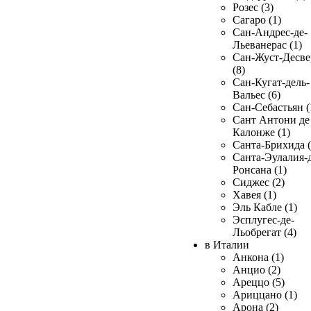
Розес (3)
Сагаро (1)
Сан-Андрес-де-
Льеванерас (1)
Сан-Жуст-Десве
(8)
Сан-Кугат-дель-
Вальес (6)
Сан-Себастьян (
Сант Антони де
Калонже (1)
Санта-Брихида (
Санта-Эулалия-д
Ронсана (1)
Сиджес (2)
Хавея (1)
Эль Кабле (1)
Эсплугес-де-
Льобрегат (4)
в Италии
Анкона (1)
Анцио (2)
Ареццо (5)
Ариццано (1)
Арона (2)