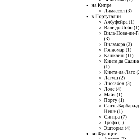
на Кипре
Лимассол (3)
в Португалии
Албуфейра (1)
Вале до Лобо (1
Вила-Нова-ди-Г
(3)
Виламора (2)
Гондомар (1)
Кашкайш (11)
Кинта да Салин
(1)
Кинта-да-Лаго (
Лагуш (2)
Лиссабон (3)
Лоле (4)
Майя (1)
Порту (1)
Санта-Барбара-д
Неше (1)
Синтра (7)
Трофа (1)
Эшторил (4)
во Франции