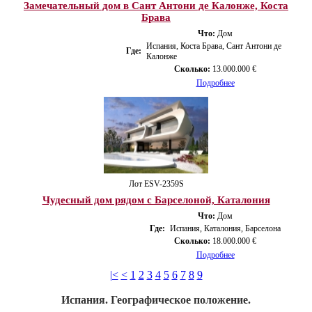
Замечательный дом в Сант Антони де Калонже, Коста
Брава
Что:
Дом
Испания, Коста Брава, Сант Антони де
Где:
Калонже
Сколько:
13.000.000 €
Подробнее
Лот ESV-2359S
Чудесный дом рядом с Барселоной, Каталония
Что:
Дом
Где:
Испания, Каталония, Барселона
Сколько:
18.000.000 €
Подробнее
|<
<
1
2
3
4
5
6
7
8
9
Испания. Географическое положение.