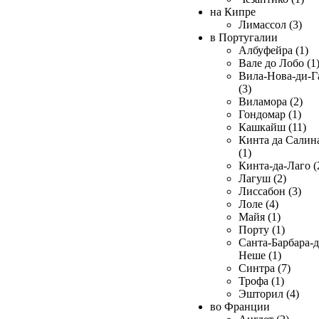
на Кипре
Лимассол (3)
в Португалии
Албуфейра (1)
Вале до Лобо (1
Вила-Нова-ди-Г
(3)
Виламора (2)
Гондомар (1)
Кашкайш (11)
Кинта да Салин
(1)
Кинта-да-Лаго (
Лагуш (2)
Лиссабон (3)
Лоле (4)
Майя (1)
Порту (1)
Санта-Барбара-д
Неше (1)
Синтра (7)
Трофа (1)
Эшторил (4)
во Франции