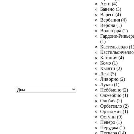
Асти (4)
Бавено (3)
Варесе (4)
Вербания (4)
Верона (1)
Вольтерра (1)
Гардоне-Ривьер
(1)
Кастельсардо (1
Кастильончелло 
Катания (4)
Комо (1)
Кьянти (2)
Леза (5)
Ливорно (2)
Лукка (1)
Хочу
Неббьюно (2)
купить
Оджеббио (1)
Ольбия (2)
Орбетелло (2)
Ортиджия (1)
Остуни (9)
Певеро (1)
Перуджа (1)
Пескара (14)