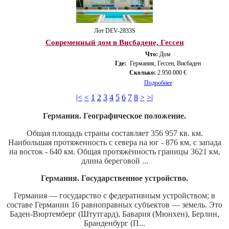
Лот DEV-2833S
Современный дом в Висбадене, Гессен
Что:
Дом
Где:
Германия, Гессен, Висбаден
Сколько:
2.950.000 €
Подробнее
|<
<
1
2
3
4
5
6
7
8
>
>|
Германия. Географическое положение.
Общая площадь страны составляет 356 957 кв. км.
Наибольшая протяженность с севера на юг - 876 км, с запада
на восток - 640 км. Общая протяжённость границы 3621 км,
длина береговой ...
Германия. Государственное устройство.
Германия — государство с федеративным устройством; в
составе Германии 16 равноправных субъектов — земель. Это
Баден-Вюртемберг (Штутгард), Бавария (Мюнхен), Берлин,
Бранденбург (П...