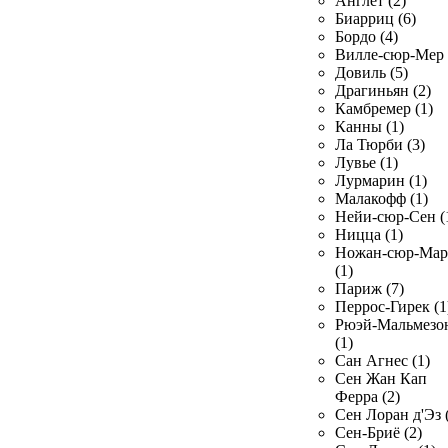
Англет (2)
Биарриц (6)
Бордо (4)
Вилле-сюр-Мер 
Довиль (5)
Драгиньян (2)
Камбремер (1)
Канны (1)
Ла Тюрби (3)
Лувье (1)
Лурмарин (1)
Малакофф (1)
Нейи-сюр-Сен (
Ницца (1)
Ножан-сюр-Ма
(1)
Париж (7)
Перрос-Гирек (1
Рюэй-Мальмезо
(1)
Сан Агнес (1)
Сен Жан Кап
Ферра (2)
Сен Лоран д'Эз 
Сен-Бриё (2)