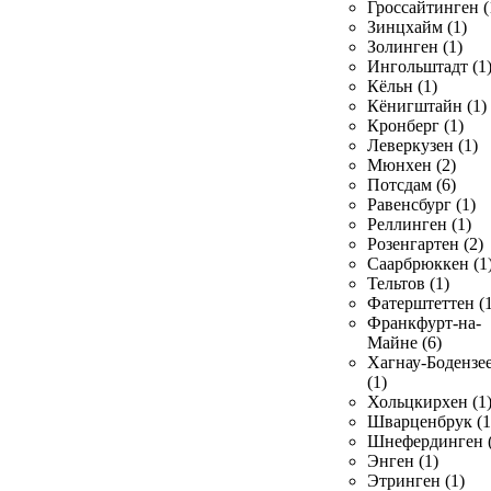
Гроссайтинген (
Зинцхайм (1)
Золинген (1)
Ингольштадт (1
Кёльн (1)
Кёнигштайн (1)
Кронберг (1)
Леверкузен (1)
Мюнхен (2)
Потсдам (6)
Равенсбург (1)
Реллинген (1)
Розенгартен (2)
Саарбрюккен (1
Тельтов (1)
Фатерштеттен (1
Франкфурт-на-
Майне (6)
Хагнау-Бодензе
(1)
Хольцкирхен (1
Шварценбрук (1
Шнефердинген (
Энген (1)
Этринген (1)