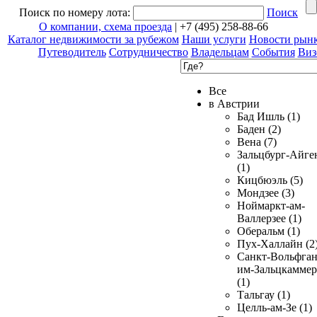
Поиск по номеру лота:
Поиск
О компании, схема проезда
| +7 (495) 258-88-66
Каталог недвижимости за рубежом
Наши услуги
Новости рын
Путеводитель
Сотрудничество
Владельцам
События
Виз
Все
в Австрии
Бад Ишль (1)
Баден (2)
Вена (7)
Зальцбург-Айге
(1)
Кицбюэль (5)
Мондзее (3)
Ноймаркт-ам-
Валлерзее (1)
Оберальм (1)
Пух-Халлайн (2
Санкт-Вольфган
им-Зальцкаммер
(1)
Тальгау (1)
Целль-ам-Зе (1)