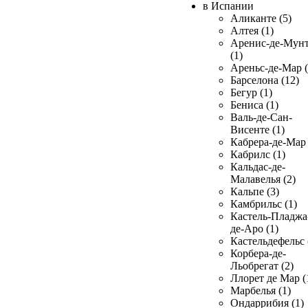
в Испании
Аликанте (5)
Алтея (1)
Аренис-де-Мун
(1)
Ареньс-де-Мар (
Барселона (12)
Бегур (1)
Бениса (1)
Валь-де-Сан-
Висенте (1)
Кабрера-де-Мар 
Кабрилс (1)
Кальдас-де-
Малавелья (2)
Кальпе (3)
Камбрильс (1)
Кастель-Пладжа
де-Аро (1)
Кастельдефельс 
Корбера-де-
Льобрегат (2)
Ллорет де Мар (
Марбелья (1)
Ондаррибия (1)