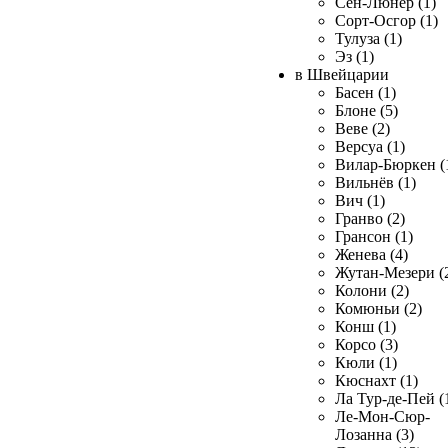
Сен-Люнер (1)
Сорт-Осгор (1)
Тулуза (1)
Эз (1)
в Швейцарии
Басен (1)
Блоне (5)
Веве (2)
Версуа (1)
Вилар-Бюркен (
Вильнёв (1)
Вич (1)
Гранво (2)
Грансон (1)
Женева (4)
Жутан-Мезери (
Колони (2)
Комюньи (2)
Конш (1)
Корсо (3)
Кюли (1)
Кюснахт (1)
Ла Тур-де-Пей (
Ле-Мон-Сюр-
Лозанна (3)