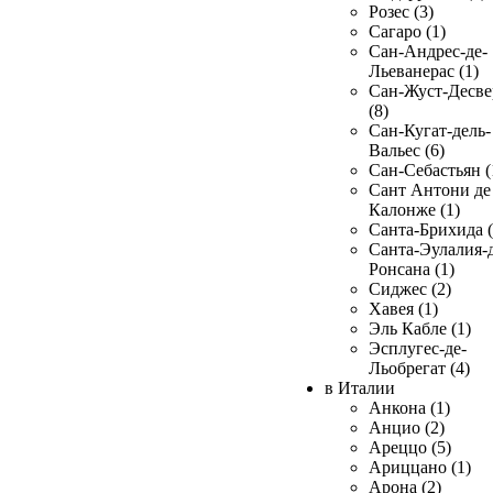
Розес (3)
Сагаро (1)
Сан-Андрес-де-
Льеванерас (1)
Сан-Жуст-Десве
(8)
Сан-Кугат-дель-
Вальес (6)
Сан-Себастьян (
Сант Антони де
Калонже (1)
Санта-Брихида (
Санта-Эулалия-д
Ронсана (1)
Сиджес (2)
Хавея (1)
Эль Кабле (1)
Эсплугес-де-
Льобрегат (4)
в Италии
Анкона (1)
Анцио (2)
Ареццо (5)
Ариццано (1)
Арона (2)