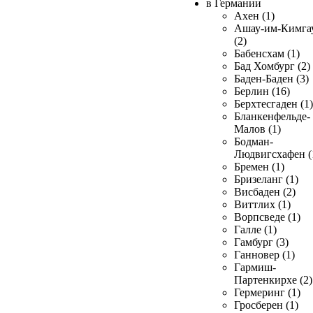
в Германии
Ахен (1)
Ашау-им-Кимга
(2)
Бабенсхам (1)
Бад Хомбург (2)
Баден-Баден (3)
Берлин (16)
Берхтесгаден (1)
Бланкенфельде-
Малов (1)
Бодман-
Людвигсхафен (
Бремен (1)
Бризеланг (1)
Висбаден (2)
Виттлих (1)
Ворпсведе (1)
Галле (1)
Гамбург (3)
Ганновер (1)
Гармиш-
Партенкирхе (2)
Гермеринг (1)
Гросберен (1)