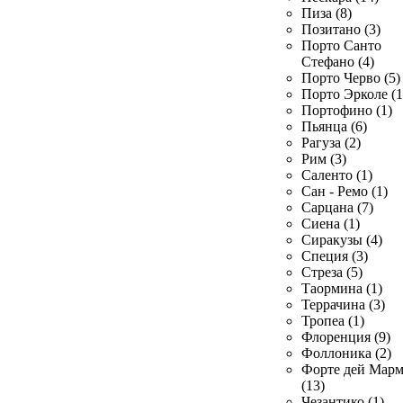
Пиза (8)
Позитано (3)
Порто Санто
Стефано (4)
Порто Черво (5)
Порто Эрколе (1
Портофино (1)
Пьянца (6)
Рагуза (2)
Рим (3)
Саленто (1)
Сан - Ремо (1)
Сарцана (7)
Сиена (1)
Сиракузы (4)
Специя (3)
Стреза (5)
Таормина (1)
Террачина (3)
Тропеа (1)
Флоренция (9)
Фоллоника (2)
Форте дей Мар
(13)
Чезантико (1)