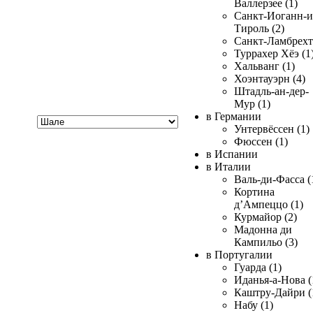
Валлерзее (1)
Санкт-Иоганн-и
Тироль (2)
Санкт-Ламбрехт 
Туррахер Хёэ (1
Хальванг (1)
Хоэнтауэрн (4)
Штадль-ан-дер-
Мур (1)
Хочу
в Германии
купить
Унтервёссен (1)
Фюссен (1)
в Испании
в Италии
Валь-ди-Фасса (
Кортина
д’Ампеццо (1)
Курмайор (2)
Мадонна ди
Кампильо (3)
в Португалии
Гуарда (1)
Иданья-а-Нова (
Каштру-Дайри (
Набу (1)