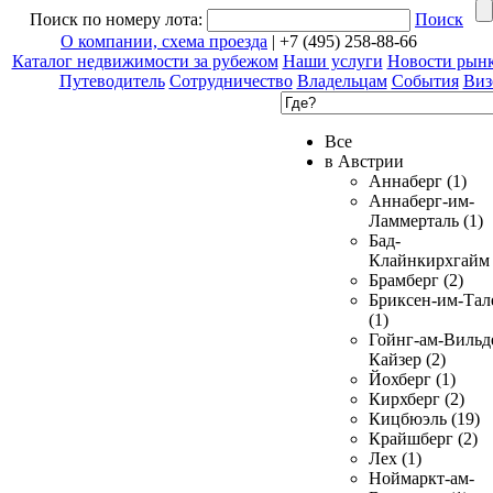
Поиск по номеру лота:
Поиск
О компании, схема проезда
| +7 (495) 258-88-66
Каталог недвижимости за рубежом
Наши услуги
Новости рын
Путеводитель
Сотрудничество
Владельцам
События
Виз
Все
в Австрии
Аннаберг (1)
Аннаберг-им-
Ламмерталь (1)
Бад-
Клайнкирхгайм 
Брамберг (2)
Бриксен-им-Тал
(1)
Гойнг-ам-Вильд
Кайзер (2)
Йохберг (1)
Кирхберг (2)
Кицбюэль (19)
Крайшберг (2)
Лех (1)
Ноймаркт-ам-