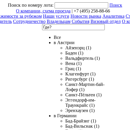
Поиск по номеру лота:
Поиск
О компании, схема проезда
| +7 (495) 258-88-66
ижимости за рубежом
Наши услуги
Новости рынка
Аналитика
Ст
дитель
Сотрудничество
Владельцам
События
Визовый отдел
О к
Все
в Австрии
Айзенэрц (1)
Баден (1)
Вальдфиртель (1)
Вена (1)
Грац (1)
Клагенфурт (1)
Ригерсбург (1)
Санкт-Мартин-бай-
Лофер (1)
Санкт-Пёльтен (1)
Эггендорф-им-
Траункрайс (1)
Эренхаузен (1)
в Германии
Бад-Брайзиг (1)
Бад-Вильснак (1)