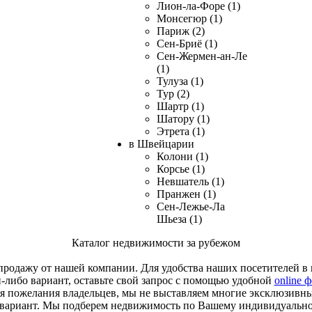
Лион-ла-Форе (1)
Монсегюр (1)
Париж (2)
Сен-Бриё (1)
Сен-Жермен-ан-Ле
(1)
Тулуза (1)
Тур (2)
Шартр (1)
Шатору (1)
Этрета (1)
в Швейцарии
Колони (1)
Корсье (1)
Невшатель (1)
Пранжен (1)
Сен-Лежье-Ла
Шьеза (1)
Каталог недвижимости за рубежом
родажу от нашей компании. Для удобства наших посетителей в к
й-либо вариант, оставьте свой запрос с помощью удобной
online 
я пожелания владельцев, мы не выставляем многие эксклюзивн
 вариант. Мы подберем недвижимость по Вашему индивидуальн