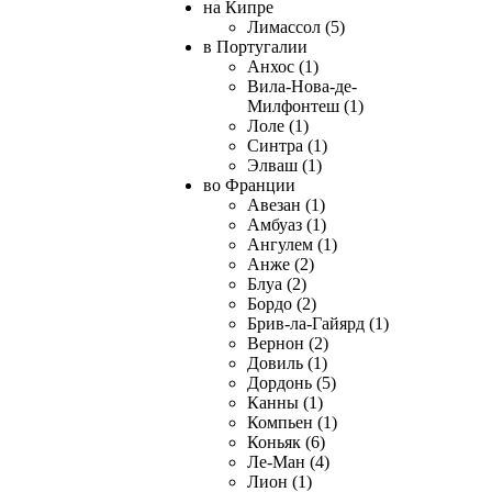
на Кипре
Лимассол (5)
в Португалии
Анхос (1)
Вила-Нова-де-
Милфонтеш (1)
Лоле (1)
Синтра (1)
Элваш (1)
во Франции
Авезан (1)
Амбуаз (1)
Ангулем (1)
Анже (2)
Блуа (2)
Бордо (2)
Брив-ла-Гайярд (1)
Вернон (2)
Довиль (1)
Дордонь (5)
Канны (1)
Компьен (1)
Коньяк (6)
Ле-Ман (4)
Лион (1)