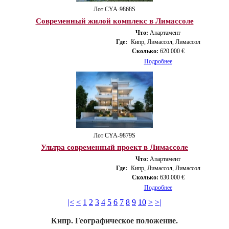
Лот CYA-9868S
Современный жилой комплекс в Лимассоле
Что:
Апартамент
Где:
Кипр, Лимассол, Лимассол
Сколько:
620.000 €
Подробнее
Лот CYA-9879S
Ультра современный проект в Лимассоле
Что:
Апартамент
Где:
Кипр, Лимассол, Лимассол
Сколько:
630.000 €
Подробнее
|<
<
1
2
3
4
5
6
7
8
9
10
>
>|
Кипр. Географическое положение.