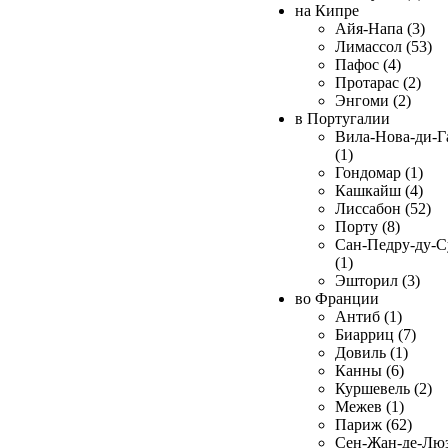
на Кипре
Айя-Напа (3)
Лимассол (53)
Пафос (4)
Протарас (2)
Энгоми (2)
в Португалии
Вила-Нова-ди-Г
(1)
Гондомар (1)
Кашкайш (4)
Лиссабон (52)
Порту (8)
Сан-Педру-ду-С
(1)
Эшторил (3)
во Франции
Антиб (1)
Биарриц (7)
Довиль (1)
Канны (6)
Куршевель (2)
Межев (1)
Париж (62)
Сен-Жан-де-Лю