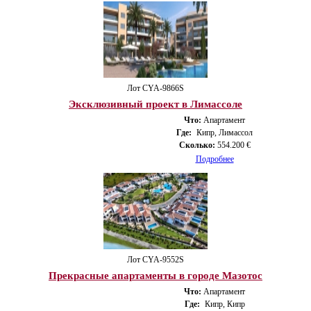
Лот CYA-9866S
Эксклюзивный проект в Лимассоле
Что:
Апартамент
Где:
Кипр, Лимассол
Сколько:
554.200 €
Подробнее
Лот CYA-9552S
Прекрасные апартаменты в городе Мазотос
Что:
Апартамент
Где:
Кипр, Кипр