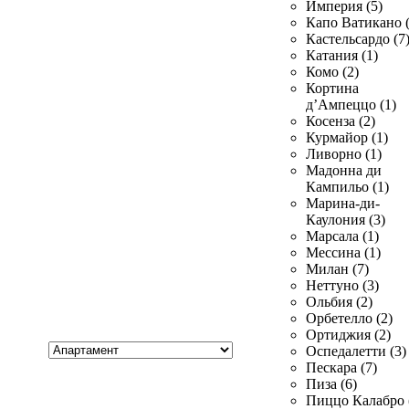
Империя (5)
Капо Ватикано (
Кастельсардо (7
Катания (1)
Комо (2)
Кортина
д’Ампеццо (1)
Косенза (2)
Курмайор (1)
Ливорно (1)
Мадонна ди
Кампильо (1)
Марина-ди-
Каулония (3)
Марсала (1)
Мессина (1)
Милан (7)
Неттуно (3)
Ольбия (2)
Орбетелло (2)
Ортиджия (2)
Хочу
Оспедалетти (3)
купить
Пескара (7)
Пиза (6)
Пиццо Калабро 