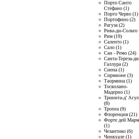
Порто Санто
Стефано (1)
Порто Черво (1)
Портофино (2)
Рагуза (2)
Рива-ди-Сольто 
Рим (19)
Саленто (1)
Сало (1)
Сан - Ремо (24)
Санта-Тереза-ди
Галлура (2)
Сиена (1)
Сирмионе (3)
Таормина (1)
Тосколано-
Мадерно (1)
Тринита-д' Агул
(8)
Тропеа (9)
Флоренция (21)
Форте дей Мар
(1)
Чезантико (6)
Чинкуале (1)