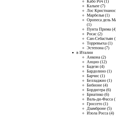
Кабо Роч (1)
Кальпе (7)
Лос Кристианос 
Марбелья (1)
Оропеса дель М
(1)
Пунта Прима (4
Росас (2)
Сан-Себастьян (
Торревьеха (1)
Эстепона (7)
в Италии
Анкона (2)
Анцио (12)
Бадези (4)
Бардолино (1)
Барчис (1)
Белладжио (1)
Бибионе (4)
Бордигера (6)
Бриатико (6)
Валь-ди-Фасса (
Гроссето (1)
Дзамброне (5)
Изола Росса (4)