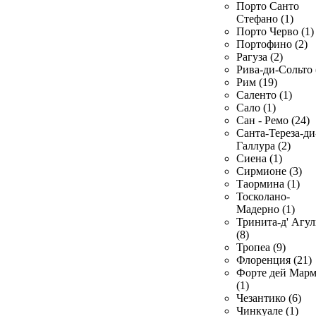
Порто Санто
Стефано (1)
Порто Черво (1)
Портофино (2)
Рагуза (2)
Рива-ди-Сольто 
Рим (19)
Саленто (1)
Сало (1)
Сан - Ремо (24)
Санта-Тереза-ди
Галлура (2)
Сиена (1)
Сирмионе (3)
Таормина (1)
Тосколано-
Мадерно (1)
Тринита-д' Агул
(8)
Тропеа (9)
Флоренция (21)
Форте дей Мар
(1)
Чезантико (6)
Чинкуале (1)