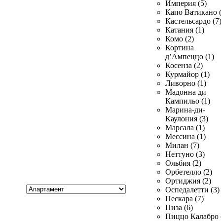
Империя (5)
Капо Ватикано (
Кастельсардо (7
Катания (1)
Комо (2)
Кортина
д’Ампеццо (1)
Косенза (2)
Курмайор (1)
Ливорно (1)
Мадонна ди
Кампильо (1)
Марина-ди-
Каулония (3)
Марсала (1)
Мессина (1)
Милан (7)
Неттуно (3)
Ольбия (2)
Орбетелло (2)
Ортиджия (2)
Хочу
Оспедалетти (3)
купить
Пескара (7)
Пиза (6)
Пиццо Калабро 