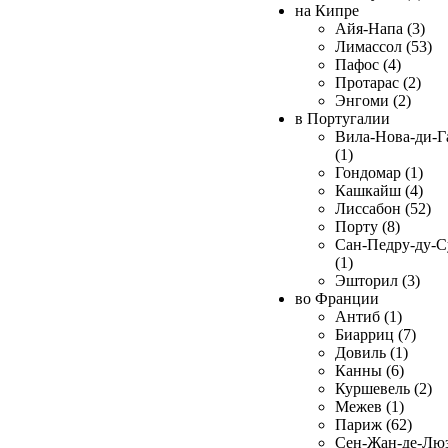
на Кипре
Айя-Напа (3)
Лимассол (53)
Пафос (4)
Протарас (2)
Энгоми (2)
в Португалии
Вила-Нова-ди-Г
(1)
Гондомар (1)
Кашкайш (4)
Лиссабон (52)
Порту (8)
Сан-Педру-ду-С
(1)
Эшторил (3)
во Франции
Антиб (1)
Биарриц (7)
Довиль (1)
Канны (6)
Куршевель (2)
Межев (1)
Париж (62)
Сен-Жан-де-Лю