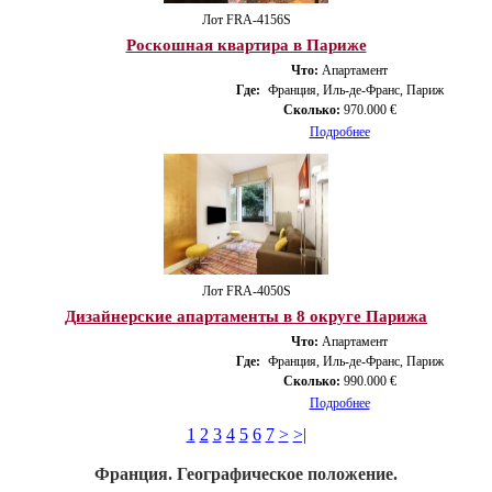
Лот FRA-4156S
Роскошная квартира в Париже
Что:
Апартамент
Где:
Франция, Иль-де-Франс, Париж
Сколько:
970.000 €
Подробнее
Лот FRA-4050S
Дизайнерские апартаменты в 8 округе Парижа
Что:
Апартамент
Где:
Франция, Иль-де-Франс, Париж
Сколько:
990.000 €
Подробнее
1
2
3
4
5
6
7
>
>|
Франция. Географическое положение.