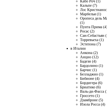
Кабо Роч (1)
Кальпе (7)
Лос Кристианос 
Марбелья (1)
Оропеса дель М
(1)
Пунта Прима (4
Росас (2)
Сан-Себастьян (
Торревьеха (1)
Эстепона (7)
в Италии
Анкона (2)
Анцио (12)
Бадези (4)
Бардолино (1)
Барчис (1)
Белладжио (1)
Бибионе (4)
Бордигера (6)
Бриатико (6)
Валь-ди-Фасса (
Гроссето (1)
Дзамброне (5)
Изола Росса (4)