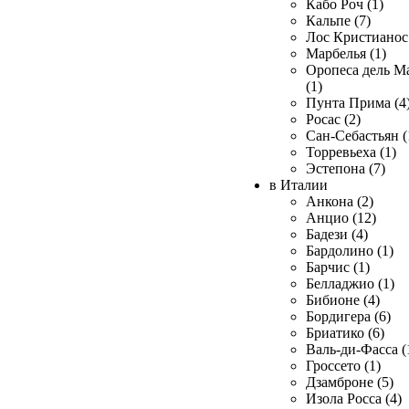
Кабо Роч (1)
Кальпе (7)
Лос Кристианос 
Марбелья (1)
Оропеса дель М
(1)
Пунта Прима (4
Росас (2)
Сан-Себастьян (
Торревьеха (1)
Эстепона (7)
в Италии
Анкона (2)
Анцио (12)
Бадези (4)
Бардолино (1)
Барчис (1)
Белладжио (1)
Бибионе (4)
Бордигера (6)
Бриатико (6)
Валь-ди-Фасса (
Гроссето (1)
Дзамброне (5)
Изола Росса (4)