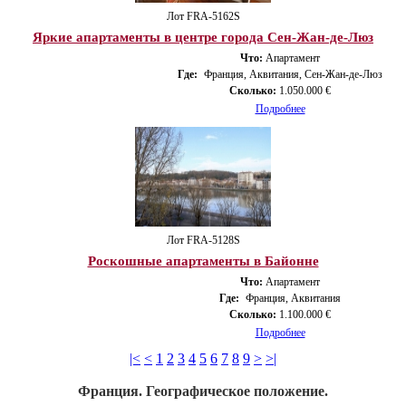
Лот FRA-5162S
Яркие апартаменты в центре города Сен-Жан-де-Люз
Что:
Апартамент
Где:
Франция, Аквитания, Сен-Жан-де-Люз
Сколько:
1.050.000 €
Подробнее
Лот FRA-5128S
Роскошные апартаменты в Байонне
Что:
Апартамент
Где:
Франция, Аквитания
Сколько:
1.100.000 €
Подробнее
|<
<
1
2
3
4
5
6
7
8
9
>
>|
Франция. Географическое положение.