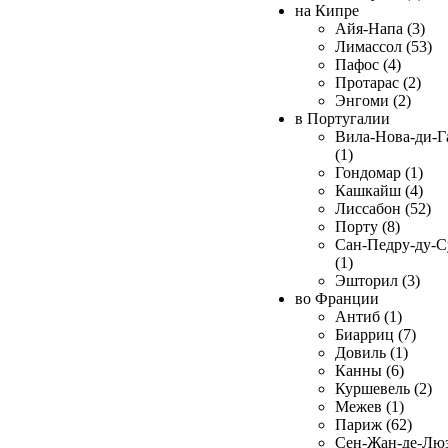
на Кипре
Айя-Напа (3)
Лимассол (53)
Пафос (4)
Протарас (2)
Энгоми (2)
в Португалии
Вила-Нова-ди-Г
(1)
Гондомар (1)
Кашкайш (4)
Лиссабон (52)
Порту (8)
Сан-Педру-ду-С
(1)
Эшторил (3)
во Франции
Антиб (1)
Биарриц (7)
Довиль (1)
Канны (6)
Куршевель (2)
Межев (1)
Париж (62)
Сен-Жан-де-Лю