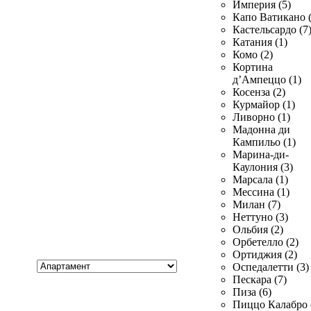
Империя (5)
Капо Ватикано (
Кастельсардо (7
Катания (1)
Комо (2)
Кортина
д’Ампеццо (1)
Косенза (2)
Курмайор (1)
Ливорно (1)
Мадонна ди
Кампильо (1)
Марина-ди-
Каулония (3)
Марсала (1)
Мессина (1)
Милан (7)
Неттуно (3)
Ольбия (2)
Орбетелло (2)
Ортиджия (2)
Хочу
Оспедалетти (3)
купить
Пескара (7)
Пиза (6)
Пиццо Калабро 