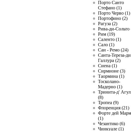
Порто Санто
Стефано (1)
Порто Черво (1)
Портофино (2)
Рагуза (2)
Рива-ди-Сольто 
Рим (19)
Саленто (1)
Сало (1)
Сан - Ремо (24)
Санта-Тереза-ди
Галлура (2)
Сиена (1)
Сирмионе (3)
Таормина (1)
Тосколано-
Мадерно (1)
Тринита-д' Агул
(8)
Тропеа (9)
Флоренция (21)
Форте дей Мар
(1)
Чезантико (6)
Чинкуале (1)