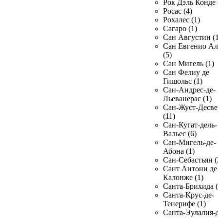
Рок Дэль Конде 
Росас (4)
Рохалес (1)
Сагаро (1)
Сан Августин (1
Сан Евгенио Ал
(5)
Сан Мигель (1)
Сан Фелиу де
Гишольс (1)
Сан-Андрес-де-
Льеванерас (1)
Сан-Жуст-Десве
(11)
Сан-Кугат-дель-
Вальес (6)
Сан-Мигель-де-
Абона (1)
Сан-Себастьян (
Сант Антони де
Калонже (1)
Санта-Брихида (
Санта-Крус-де-
Тенерифе (1)
Санта-Эулалия-д