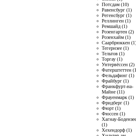
Потсдам (10)
Равенсбург (1)
Регенсбург (1)
Реллинген (1)
Ремшайд (1)
Розенгартен (2)
Розенхайм (1)
Саарбрюккен (1
Тегернзее (1)
Тельтов (1)
Торгау (1)
Унтервёссен (2)
Фатерштеттен (1
Фельдафинг (1)
Фрайбург (1)
Франкфурт-на-
Майне (11)
Фрауенмарк (1)
Фридберг (1)
Фюрт (1)
Фюссен (1)
Хагнау-Бодензе
(1)
Хехендорф (1)
Хильтер-ам-