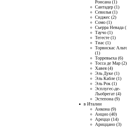
Ронсана (1)
Сантадер (1)
Севилья (1)
Сиджес (2)
Сомо (1)
Сьерра Невада (
Таучо (1)
Тегесте (1)
Тиас (1)
Торвискас Альт
(1)
Торревьеха (6)
Тосса де Мар (2)
Хавея (4)
Эль Дуке (1)
Эль Кабле (1)
Эль Рок (1)
Эсплугес-де-
Льобрегат (4)
Эстепона (9)
в Италии
Анкона (9)
Анцио (40)
Ареццо (14)
Ариццано (3)