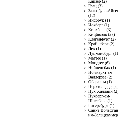
Кайзер (2)
Грац (3)
Зальцбург-Айге
(12)
Инсбрук (1)
Йохберг (1)
Кирхберг (3)
Кицбюэль (27)
Клагенфурт (2)
Крайшберг (2)
Лех (1)
Луцмансбург (1)
Матзее (1)
Мондзее (6)
Нойленгбах (1)
Ноймаркт-ам-
Валлерзее (2)
Оберальм (1)
Перхтольдсдорф
Пух-Халлайн (2
Пухберг-ам-
Шнееберг (1)
Ригерсбург (1)
Санкт-Вольфган
им-Зальцкаммер