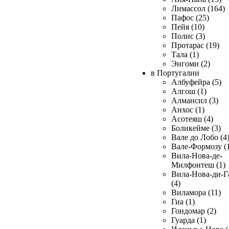
Лимассол (164)
Пафос (25)
Пейя (10)
Полис (3)
Протарас (19)
Тала (1)
Энгоми (2)
в Португалии
Албуфейра (5)
Алгош (1)
Алмансил (3)
Анхос (1)
Асотеяш (4)
Боликейме (3)
Вале до Лобо (4
Вале-Формозу (
Вила-Нова-де-
Милфонтеш (1)
Вила-Нова-ди-Г
(4)
Виламора (11)
Гиа (1)
Гондомар (2)
Гуарда (1)