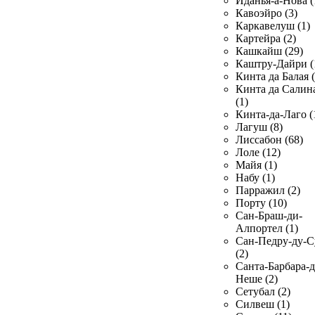
Иданья-а-Нова (
Кавоэйро (3)
Каркавелуш (1)
Картейра (2)
Кашкайш (29)
Каштру-Дайри (
Кинта да Балая (
Кинта да Салин
(1)
Кинта-да-Лаго (
Лагуш (8)
Лиссабон (68)
Лоле (12)
Майя (1)
Набу (1)
Парражил (2)
Порту (10)
Сан-Браш-ди-
Алпортел (1)
Сан-Педру-ду-С
(2)
Санта-Барбара-д
Неше (2)
Сетубал (2)
Силвеш (1)