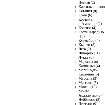
Пеская (2)
Кастильончелло 
Катания (8)
Комо (6)
Кортина
д’Ампеццо (2)
Косенза (4)
Коста Парадизо
(18)
Курмайор (4)
Кьянти (8)
Леза (7)
Ливорно (11)
Лукка (6)
Мадонна ди
Кампильо (4)
Марина-ди-
Каулония (5)
Марсала (3)
Мессина (5)
Милан (10)
Монте
Арджентарио (4
Неббьюно (3)
Неттуно (9)