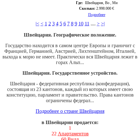
Где:
Швейцария, Во , Ми
Сколько:
2.998.000 €
Подробнее
|<
<
1
2
3
4
5
6
7
8
9
10
11
....
>
>|
Швейцария. Географическое положение.
Государство находится в самом центре Европы и граничит с
Францией, Германией, Австрией, Лихтенштейном, Италией,
выхода к морю не имеет. Практически вся Швейцария лежит в
горах Альп...
Швейцария. Государственное устройство.
Швейцария - федеративная республика (конфедерация),
состоящая из 23 кантонов, каждый из которых имеет свою
конституцию, парламент и правительство. Права кантонов
ограничены федерал...
Подробнее о стране Швейцария
в Швейцарии продается:
1
22
Апартаментов
60
Вилл