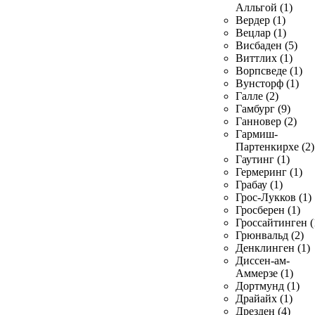
Алльгой (1)
Вердер (1)
Вецлар (1)
Висбаден (5)
Виттлих (1)
Ворпсведе (1)
Вунсторф (1)
Галле (2)
Гамбург (9)
Ганновер (2)
Гармиш-
Партенкирхе (2)
Гаутинг (1)
Гермеринг (1)
Грабау (1)
Грос-Лукков (1)
Гросберен (1)
Гроссайтинген (
Грюнвальд (2)
Денклинген (1)
Диссен-ам-
Аммерзе (1)
Дортмунд (1)
Драйайх (1)
Дрезден (4)