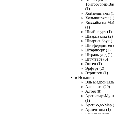
Тойтобургер-Ва
(1)
Хойзенштамм (1
Хольцкирхен (1
Хоххайм-на-Ма
(1)
Швайнфурт (1)
Шварцвальд (2)
Шварценбрук (1
Шнефердинген (
Штарнберг (1)
Штральзунд (1)
Штутгарт (6)
Энген (1)
Эрфурт (2)
Этринген (1)
в Испании
Эль Мадроньяль 
Аликанте (29)
Алтея (8)
Аренис-де-Мун
(1)
Ареньс-де-Мар (
Аржентона (1)