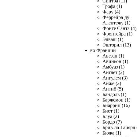
Синтра (11)
Трофа (1)
Фару (4)
Феррейра-ду-
Алентежу (1)
Фонте Санта (4)
Фронтейра (1)
Элваш (1)
Эшторил (13)
во Франции
Авезан (1)
Авиньон (1)
Амбуаз (1)
Англет (2)
Ангулем (3)
Анже (2)
Антиб (5)
Бандоль (1)
Баржемон (1)
Биарриц (16)
Биот (1)
Блуа (2)
Бордо (7)
Брив-ла-Гайярд 
Бюжа (1)