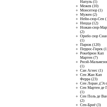
Напуль (1)
Межев (10)
Монсегюр (1)
Мужен (2)
Нейи-сюр-Сен (
Ницца (12)
Ножан-сюр-Ма
(2)
Орибо сюр Сиа
(1)
Париж (120)
Перрос-Гирек (1
Рокебрюн Кап
Мартен (7)
Рюэй-Мальмезо
(1)
Сан Агнес (1)
Сен Жан Кап
Ферра (23)
Сен Лоран д'Эз 
Сен Мартен де 
(1)
Сен Поль де Ва
(2)
Сен-Бриё (3)