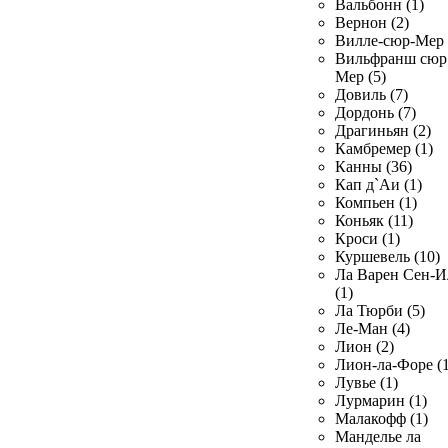
Вальбонн (1)
Вернон (2)
Вилле-сюр-Мер 
Вильфранш сюр
Мер (5)
Довиль (7)
Дордонь (7)
Драгиньян (2)
Камбремер (1)
Канны (36)
Кап д`Аи (1)
Компьен (1)
Коньяк (11)
Кроси (1)
Куршевель (10)
Ла Варен Сен-И
(1)
Ла Тюрби (5)
Ле-Ман (4)
Лион (2)
Лион-ла-Форе (1
Лувье (1)
Лурмарин (1)
Малакофф (1)
Манделье ла