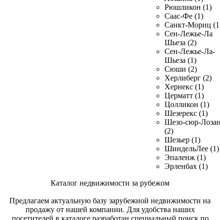
Рюшликон (1)
Саас-Фе (1)
Санкт-Мориц (1
Сен-Лежье-Ла
Шьеза (2)
Сен-Лежье-Ла-
Шьеза (1)
Сюши (2)
Херлиберг (2)
Хернекс (1)
Церматт (1)
Цолликон (1)
Шезерекс (1)
Шезо-сюр-Лоза
(2)
Шезьер (1)
ШиндельЛее (1)
Эпаленж (1)
Эрленбах (1)
Каталог недвижимости за рубежом
Предлагаем актуальную базу зарубежной недвижимости на
продажу от нашей компании. Для удобства наших
посетителей в каталоге разработан специальный поиск по