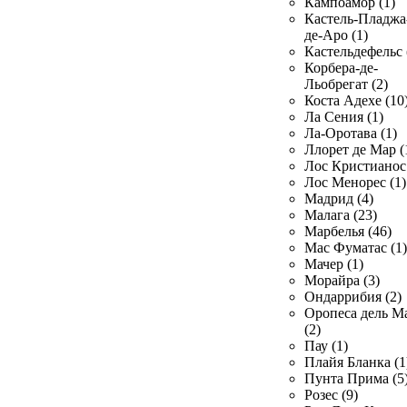
Кампоамор (1)
Кастель-Пладжа
де-Аро (1)
Кастельдефельс 
Корбера-де-
Льобрегат (2)
Коста Адехе (10
Ла Сения (1)
Ла-Оротава (1)
Ллорет де Мар (
Лос Кристианос 
Лос Менорес (1)
Мадрид (4)
Малага (23)
Марбелья (46)
Мас Фуматас (1)
Мачер (1)
Морайра (3)
Ондаррибия (2)
Оропеса дель М
(2)
Пау (1)
Плайя Бланка (1
Пунта Прима (5
Розес (9)