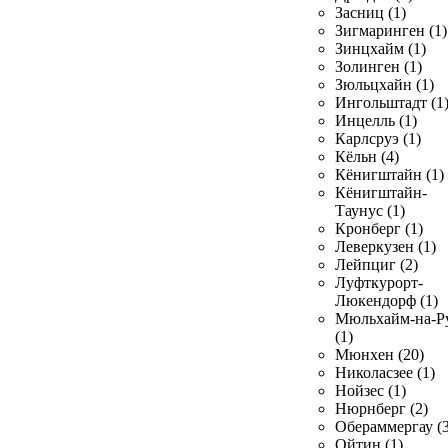
Засниц (1)
Зигмаринген (1)
Зинцхайм (1)
Золинген (1)
Зюльцхайн (1)
Ингольштадт (1
Инцелль (1)
Карлсруэ (1)
Кёльн (4)
Кёнигштайн (1)
Кёнигштайн-
Таунус (1)
Кронберг (1)
Леверкузен (1)
Лейпциг (2)
Луфткурорт-
Люкендорф (1)
Мюльхайм-на-Р
(1)
Мюнхен (20)
Николасзее (1)
Нойзес (1)
Нюрнберг (2)
Обераммергау (3
Ойтин (1)