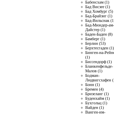
Бабенсхам (1)
Бад Висзее (1)
Бад Хомбург (5)
Бад-Брайзиг (1)
Бад-Вильснак (1
Бад-Мюндер-ам
Дайстер (1)
Баден-Баден (8)
Бамберг (1)
Берлин (53)
Берхтесгаден (1)
Бинген-на-Рейн
(1)
Биссендорф (1)
Бланкенфельде-
Малов (1)
Бодман-
Людвигсхафен (
Бонн (1)
Бремен (4)
Бризеланг (1)
Буденхайм (1)
Бухгольц (1)
Вайден (1)
Ванген-им-