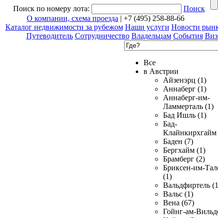
Поиск по номеру лота:
Поиск
О компании, схема проезда
| +7 (495) 258-88-66
Каталог недвижимости за рубежом
Наши услуги
Новости рын
Путеводитель
Сотрудничество
Владельцам
События
Виз
Все
в Австрии
Айзенэрц (1)
Аннаберг (1)
Аннаберг-им-
Ламмерталь (1)
Бад Ишль (1)
Бад-
Клайнкирхгайм 
Баден (7)
Бергхайм (1)
Брамберг (2)
Бриксен-им-Тал
(1)
Вальдфиртель (1
Вальс (1)
Вена (67)
Гойнг-ам-Вильд