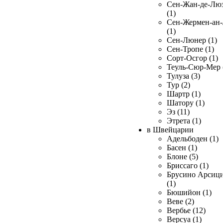
Сен-Жан-де-Лю
(1)
Сен-Жермен-ан
(1)
Сен-Люнер (1)
Сен-Тропе (1)
Сорт-Осгор (1)
Теуль-Сюр-Мер 
Тулуза (3)
Тур (2)
Шартр (1)
Шатору (1)
Эз (11)
Этрета (1)
в Швейцарии
Адельбоден (1)
Басен (1)
Блоне (5)
Бриссаго (1)
Брусино Арсиц
(1)
Бюшийон (1)
Веве (2)
Вербье (12)
Версуа (1)