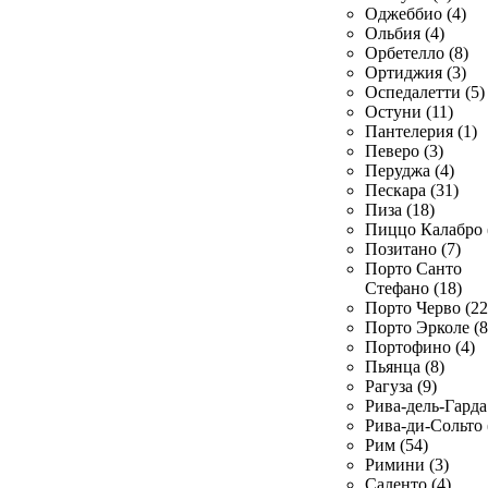
Оджеббио (4)
Ольбия (4)
Орбетелло (8)
Ортиджия (3)
Оспедалетти (5)
Остуни (11)
Пантелерия (1)
Певеро (3)
Перуджа (4)
Пескара (31)
Пиза (18)
Пиццо Калабро 
Позитано (7)
Порто Санто
Стефано (18)
Порто Черво (22
Порто Эрколе (8
Портофино (4)
Пьянца (8)
Рагуза (9)
Рива-дель-Гарда 
Рива-ди-Сольто 
Рим (54)
Римини (3)
Саленто (4)