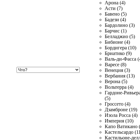
Арона (4)
Асти (7)
Бавено (5)
Бадези (4)
Бардолино (3)
Барчис (1)
Белладжио (5)
Бибионе (4)
Бордигера (10)
Бриатико (9)
Валь-ди-Фасса (
Варесе (8)
Хочу
Венеция (3)
купить
Вербания (13)
Верона (5)
Вольтерра (4)
Гардоне-Ривьер
(5)
Гроссето (4)
Дзамброне (19)
Изола Росса (4)
Империя (10)
Капо Ватикано (
Кастельсардо (1
Кастильоне-делл