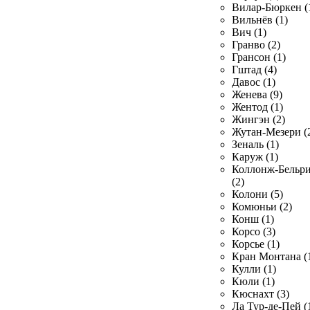
Вилар-Бюркен (
Вильнёв (1)
Вич (1)
Гранво (2)
Грансон (1)
Гштад (4)
Давос (1)
Женева (9)
Жентод (1)
Жингэн (2)
Жутан-Мезери (
Зеналь (1)
Каруж (1)
Коллонж-Бельр
(2)
Колони (5)
Комюньи (2)
Конш (1)
Корсо (3)
Корсье (1)
Кран Монтана (
Кулли (1)
Кюли (1)
Кюснахт (3)
Ла Тур-де-Пей (