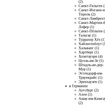
(2)
Санкт-Гильген (
Санкт-Иоганн-и
Тироль (2)
Санкт-Ламбрехт 
Санкт-Мартин-б
Лофер (1)
Санкт-Пёльтен (
Тальгау (1)
Туррахер Хёэ (1
Хайлигенблут (
Хальванг (1)
Хартберг (1)
Хоэнтауэрн (4)
Целль-ам-Зе (1)
Штадль-ан-дер-
Мур (1)
Эггендорф-им-
Траункрайс (1)
Эренхаузен (1)
в Германии
Аугсбург (2)
Ахен (1)
Ашау-им-Кимга
(2)