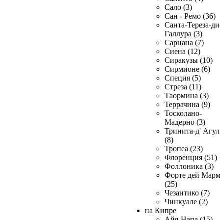
Сало (3)
Сан - Ремо (36)
Санта-Тереза-ди
Галлура (3)
Сарцана (7)
Сиена (12)
Сиракузы (10)
Сирмионе (6)
Специя (5)
Стреза (11)
Таормина (3)
Террачина (9)
Тосколано-
Мадерно (3)
Тринита-д' Агул
(8)
Тропеа (23)
Флоренция (51)
Фоллоника (3)
Форте дей Мар
(25)
Чезантико (7)
Чинкуале (2)
на Кипре
Айя-Напа (15)