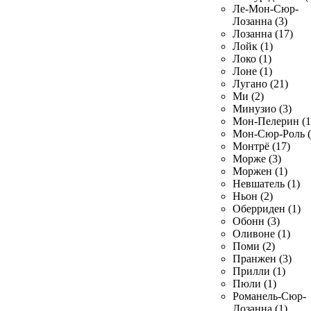
Ле-Мон-Сюр-
Лозанна (3)
Лозанна (17)
Лойк (1)
Локо (1)
Лоне (1)
Лугано (21)
Ми (2)
Минузио (3)
Мон-Пелерин (1
Мон-Сюр-Роль (
Монтрё (17)
Морже (3)
Моржен (1)
Невшатель (1)
Ньон (2)
Оберриден (1)
Обонн (3)
Оливоне (1)
Поми (2)
Пранжен (3)
Прилли (1)
Пюли (1)
Романель-Сюр-
Лозанна (1)