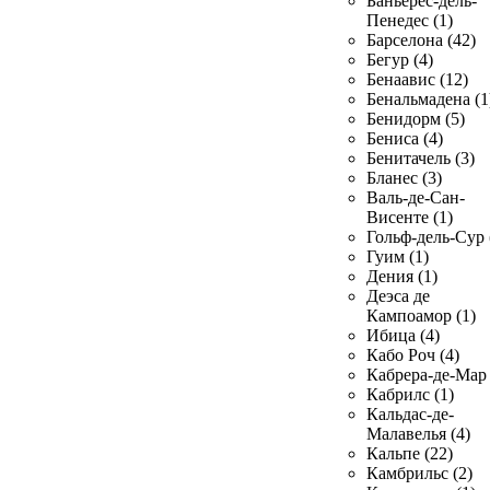
Баньерес-дель-
Пенедес (1)
Барселона (42)
Бегур (4)
Бенаавис (12)
Бенальмадена (1
Бенидорм (5)
Бениса (4)
Бенитачель (3)
Бланес (3)
Валь-де-Сан-
Висенте (1)
Гольф-дель-Сур 
Гуим (1)
Дения (1)
Деэса де
Кампоамор (1)
Ибица (4)
Кабо Роч (4)
Кабрера-де-Мар 
Кабрилс (1)
Кальдас-де-
Малавелья (4)
Кальпе (22)
Камбрильс (2)