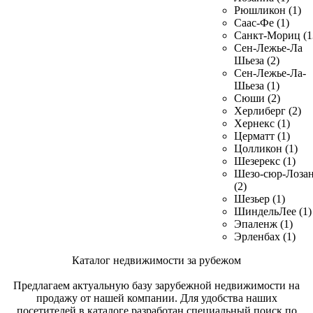
Рюшликон (1)
Саас-Фе (1)
Санкт-Мориц (1
Сен-Лежье-Ла
Шьеза (2)
Сен-Лежье-Ла-
Шьеза (1)
Сюши (2)
Херлиберг (2)
Хернекс (1)
Церматт (1)
Цолликон (1)
Шезерекс (1)
Шезо-сюр-Лоза
(2)
Шезьер (1)
ШиндельЛее (1)
Эпаленж (1)
Эрленбах (1)
Каталог недвижимости за рубежом
Предлагаем актуальную базу зарубежной недвижимости на
продажу от нашей компании. Для удобства наших
посетителей в каталоге разработан специальный поиск по