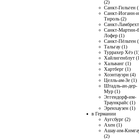
(2)
Санкт-Гильген (
Санкт-Иоганн-и
Тироль (2)
Санкт-Ламбрехт 
Санкт-Мартин-б
Лофер (1)
Санкт-Пёльтен (
Тальгау (1)
Туррахер Хёэ (1
Хайлигенблут (
Хальванг (1)
Хартберг (1)
Хоэнтауэрн (4)
Целль-ам-Зе (1)
Штадль-ан-дер-
Мур (1)
Эггендорф-им-
Траункрайс (1)
Эренхаузен (1)
в Германии
Аугсбург (2)
Ахен (1)
Ашау-им-Кимга
(2)