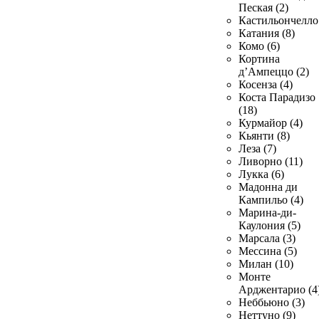
Пеская (2)
Кастильончелло 
Катания (8)
Комо (6)
Кортина
д’Ампеццо (2)
Косенза (4)
Коста Парадизо
(18)
Курмайор (4)
Кьянти (8)
Леза (7)
Ливорно (11)
Лукка (6)
Мадонна ди
Кампильо (4)
Марина-ди-
Каулония (5)
Марсала (3)
Мессина (5)
Милан (10)
Монте
Арджентарио (4
Неббьюно (3)
Неттуно (9)