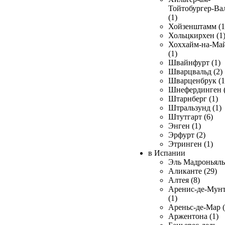
Тойтобургер-Ва
(1)
Хойзенштамм (1
Хольцкирхен (1
Хоххайм-на-Ма
(1)
Швайнфурт (1)
Шварцвальд (2)
Шварценбрук (1
Шнефердинген (
Штарнберг (1)
Штральзунд (1)
Штутгарт (6)
Энген (1)
Эрфурт (2)
Этринген (1)
в Испании
Эль Мадроньяль 
Аликанте (29)
Алтея (8)
Аренис-де-Мун
(1)
Ареньс-де-Мар (
Аржентона (1)