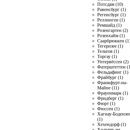
Потсдам (10)
Равенсбург (1)
Регенсбург (1)
Реллинген (1)
Ремшайд (1)
Розенгартен (2)
Розенхайм (1)
Саарбрюккен (1
Тегернзее (1)
Тельтов (1)
Торгау (1)
Унтервёссен (2)
Фатерштеттен (1
Фельдафинг (1)
Фрайбург (1)
Франкфурт-на-
Майне (11)
Фрауенмарк (1)
Фридберг (1)
Фюрт (1)
Фюссен (1)
Хагнау-Бодензе
(1)
Хехендорф (1)
Хильтер-ам-