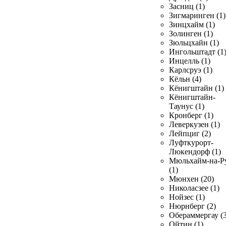
Засниц (1)
Зигмаринген (1)
Зинцхайм (1)
Золинген (1)
Зюльцхайн (1)
Ингольштадт (1
Инцелль (1)
Карлсруэ (1)
Кёльн (4)
Кёнигштайн (1)
Кёнигштайн-
Таунус (1)
Кронберг (1)
Леверкузен (1)
Лейпциг (2)
Луфткурорт-
Люкендорф (1)
Мюльхайм-на-Р
(1)
Мюнхен (20)
Николасзее (1)
Нойзес (1)
Нюрнберг (2)
Обераммергау (3
Ойтин (1)