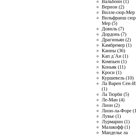
Вальбонн (1)
Вернон (2)
Вилле-сюр-Мер 
Вильфранш сюр
Мер (5)
Довиль (7)
Дордонь (7)
Драгиньян (2)
Камбремер (1)
Канны (36)
Кап д`Аи (1)
Компьен (1)
Коньяк (11)
Кроси (1)
Куршевель (10)
Ла Варен Сен-И
(1)
Ла Тюрби (5)
Ле-Ман (4)
Лион (2)
Лион-ла-Форе (1
Лувье (1)
Лурмарин (1)
Малакофф (1)
Манделье ла