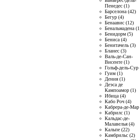
Баньерес-дель-
Пенедес (1)
Барселона (42)
Бегур (4)
Бенаавис (12)
Бенальмадена (1
Бенидорм (5)
Бениса (4)
Бенитачель (3)
Бланес (3)
Валь-де-Сан-
Висенте (1)
Гольф-дель-Сур 
Гуим (1)
Дения (1)
Деэса де
Кампоамор (1)
Ибица (4)
Кабо Роч (4)
Кабрера-де-Мар 
Кабрилс (1)
Кальдас-де-
Малавелья (4)
Кальпе (22)
Камбрильс (2)