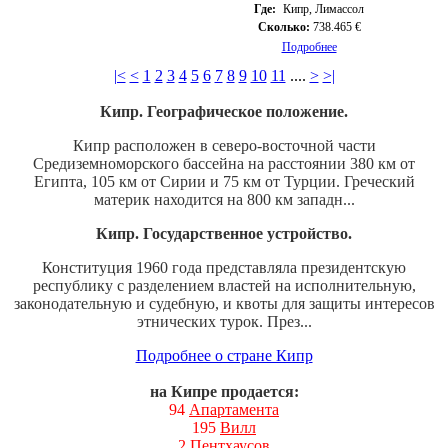
Где:
Кипр, Лимассол
Сколько:
738.465 €
Подробнее
|<
<
1
2
3
4
5
6
7
8
9
10
11
....
>
>|
Кипр. Географическое положение.
Кипр расположен в северо-восточной части
Средиземноморского бассейна на расстоянии 380 км от
Египта, 105 км от Сирии и 75 км от Турции. Греческий
материк находится на 800 км западн...
Кипр. Государственное устройство.
Конституция 1960 года представляла президентскую
республику с разделением властей на исполнительную,
законодательную и судебную, и квоты для защиты интересов
этнических турок. През...
Подробнее о стране Кипр
на Кипре продается:
94
Апартамента
195
Вилл
2
Пентхаусов