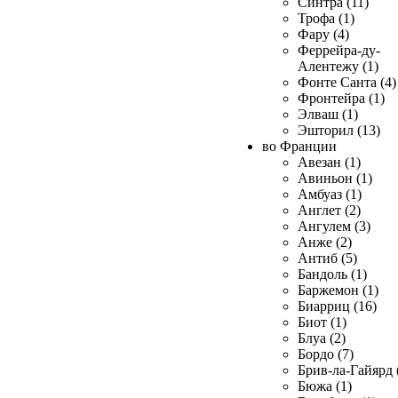
Синтра (11)
Трофа (1)
Фару (4)
Феррейра-ду-
Алентежу (1)
Фонте Санта (4)
Фронтейра (1)
Элваш (1)
Эшторил (13)
во Франции
Авезан (1)
Авиньон (1)
Амбуаз (1)
Англет (2)
Ангулем (3)
Анже (2)
Антиб (5)
Бандоль (1)
Баржемон (1)
Биарриц (16)
Биот (1)
Блуа (2)
Бордо (7)
Брив-ла-Гайярд 
Бюжа (1)