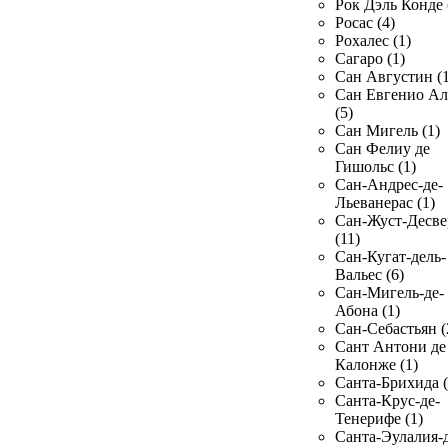
Рок Дэль Конде 
Росас (4)
Рохалес (1)
Сагаро (1)
Сан Августин (1
Сан Евгенио Ал
(5)
Сан Мигель (1)
Сан Фелиу де
Гишольс (1)
Сан-Андрес-де-
Льеванерас (1)
Сан-Жуст-Десве
(11)
Сан-Кугат-дель-
Вальес (6)
Сан-Мигель-де-
Абона (1)
Сан-Себастьян (
Сант Антони де
Калонже (1)
Санта-Брихида (
Санта-Крус-де-
Тенерифе (1)
Санта-Эулалия-д