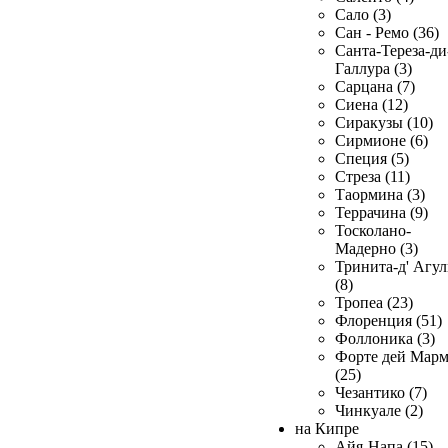
Сало (3)
Сан - Ремо (36)
Санта-Тереза-ди
Галлура (3)
Сарцана (7)
Сиена (12)
Сиракузы (10)
Сирмионе (6)
Специя (5)
Стреза (11)
Таормина (3)
Террачина (9)
Тосколано-
Мадерно (3)
Тринита-д' Агул
(8)
Тропеа (23)
Флоренция (51)
Фоллоника (3)
Форте дей Мар
(25)
Чезантико (7)
Чинкуале (2)
на Кипре
Айя-Напа (15)