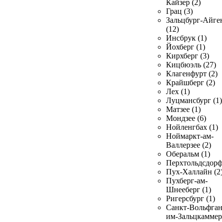
Кайзер (2)
Грац (3)
Зальцбург-Айге
(12)
Инсбрук (1)
Йохберг (1)
Кирхберг (3)
Кицбюэль (27)
Клагенфурт (2)
Крайшберг (2)
Лех (1)
Луцмансбург (1)
Матзее (1)
Мондзее (6)
Нойленгбах (1)
Ноймаркт-ам-
Валлерзее (2)
Оберальм (1)
Перхтольдсдорф
Пух-Халлайн (2
Пухберг-ам-
Шнееберг (1)
Ригерсбург (1)
Санкт-Вольфган
им-Зальцкаммер