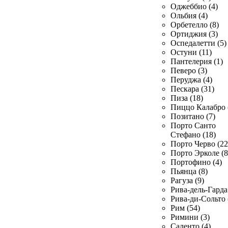
Оджеббио (4)
Ольбия (4)
Орбетелло (8)
Ортиджия (3)
Оспедалетти (5)
Остуни (11)
Пантелерия (1)
Певеро (3)
Перуджа (4)
Пескара (31)
Пиза (18)
Пиццо Калабро 
Позитано (7)
Порто Санто
Стефано (18)
Порто Черво (22
Порто Эрколе (8
Портофино (4)
Пьянца (8)
Рагуза (9)
Рива-дель-Гарда 
Рива-ди-Сольто 
Рим (54)
Римини (3)
Саленто (4)