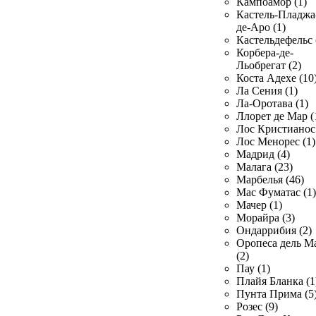
Кампоамор (1)
Кастель-Пладжа
де-Аро (1)
Кастельдефельс 
Корбера-де-
Льобрегат (2)
Коста Адехе (10
Ла Сения (1)
Ла-Оротава (1)
Ллорет де Мар (
Лос Кристианос 
Лос Менорес (1)
Мадрид (4)
Малага (23)
Марбелья (46)
Мас Фуматас (1)
Мачер (1)
Морайра (3)
Ондаррибия (2)
Оропеса дель М
(2)
Пау (1)
Плайя Бланка (1
Пунта Прима (5
Розес (9)