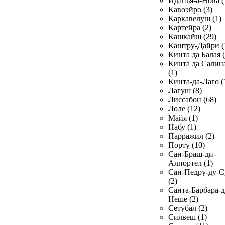
Иданья-а-Нова (
Кавоэйро (3)
Каркавелуш (1)
Картейра (2)
Кашкайш (29)
Каштру-Дайри (
Кинта да Балая (
Кинта да Салин
(1)
Кинта-да-Лаго (
Лагуш (8)
Лиссабон (68)
Лоле (12)
Майя (1)
Набу (1)
Парражил (2)
Порту (10)
Сан-Браш-ди-
Алпортел (1)
Сан-Педру-ду-С
(2)
Санта-Барбара-д
Неше (2)
Сетубал (2)
Силвеш (1)