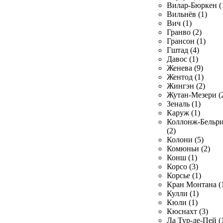
Вилар-Бюркен (
Вильнёв (1)
Вич (1)
Гранво (2)
Грансон (1)
Гштад (4)
Давос (1)
Женева (9)
Жентод (1)
Жингэн (2)
Жутан-Мезери (
Зеналь (1)
Каруж (1)
Коллонж-Бельр
(2)
Колони (5)
Комюньи (2)
Конш (1)
Корсо (3)
Корсье (1)
Кран Монтана (
Кулли (1)
Кюли (1)
Кюснахт (3)
Ла Тур-де-Пей (