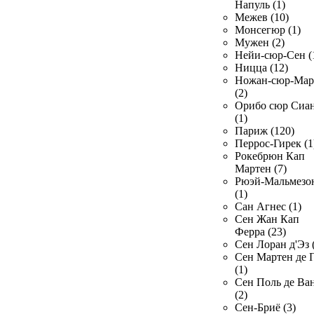
Напуль (1)
Межев (10)
Монсегюр (1)
Мужен (2)
Нейи-сюр-Сен (
Ницца (12)
Ножан-сюр-Ма
(2)
Орибо сюр Сиа
(1)
Париж (120)
Перрос-Гирек (1
Рокебрюн Кап
Мартен (7)
Рюэй-Мальмезо
(1)
Сан Агнес (1)
Сен Жан Кап
Ферра (23)
Сен Лоран д'Эз 
Сен Мартен де 
(1)
Сен Поль де Ва
(2)
Сен-Бриё (3)