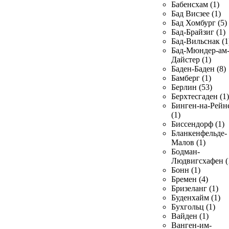
Бабенсхам (1)
Бад Висзее (1)
Бад Хомбург (5)
Бад-Брайзиг (1)
Бад-Вильснак (1
Бад-Мюндер-ам
Дайстер (1)
Баден-Баден (8)
Бамберг (1)
Берлин (53)
Берхтесгаден (1)
Бинген-на-Рейн
(1)
Биссендорф (1)
Бланкенфельде-
Малов (1)
Бодман-
Людвигсхафен (
Бонн (1)
Бремен (4)
Бризеланг (1)
Буденхайм (1)
Бухгольц (1)
Вайден (1)
Ванген-им-