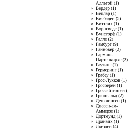
Алльгой (1)
Вердер (1)
Вецлар (1)
Висбаден (5)
Виттлих (1)
Ворпсведе (1)
Вунсторф (1)
Галле (2)
Гамбург (9)
Ганновер (2)
Гармиш-
Партенкирхе (2)
Гаутинг (1)
Гермеринг (1)
Грабау (1)
Грос-Лукков (1)
Гросберен (1)
Гроссайтинген (
Грюнвальд (2)
Денклинген (1)
Диссен-ам-
Аммерзе (1)
Дортмунд (1)
Драйайх (1)
Дрезден (4)