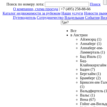
Поиск по номеру лота:
Поиск
О компании, схема проезда
| +7 (495) 258-88-66
Каталог недвижимости за рубежом
Наши услуги
Новости рын
Путеводитель
Сотрудничество
Владельцам
События
Виз
Все
в Австрии
Айзенэрц (1)
Аннаберг (1)
Аннаберг-им-
Ламмерталь (1)
Бад Ишль (1)
Бад-
Клайнкирхгайм 
Баден (7)
Бергхайм (1)
Брамберг (2)
Бриксен-им-Тал
(1)
Вальдфиртель (1
Вальс (1)
Вена (67)
Гойнг-ам-Вильд