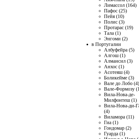
Лимассол (164)
Пафос (25)
Пейя (10)
Полис (3)
Протарас (19)
Тала (1)
Энгоми (2)
в Португалии
Албуфейра (5)
Алгош (1)
Алмансил (3)
Анхос (1)
Асотеяш (4)
Боликейме (3)
Вале до Лобо (4
Вале-Формозу (
Вила-Нова-де-
Милфонтеш (1)
Вила-Нова-ди-Г
(4)
Виламора (11)
Гиа (1)
Гондомар (2)
Гуарда (1)