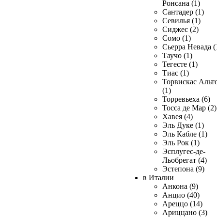
Ронсана (1)
Сантадер (1)
Севилья (1)
Сиджес (2)
Сомо (1)
Сьерра Невада (
Таучо (1)
Тегесте (1)
Тиас (1)
Торвискас Альт
(1)
Торревьеха (6)
Тосса де Мар (2)
Хавея (4)
Эль Дуке (1)
Эль Кабле (1)
Эль Рок (1)
Эсплугес-де-
Льобрегат (4)
Эстепона (9)
в Италии
Анкона (9)
Анцио (40)
Ареццо (14)
Ариццано (3)