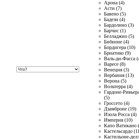
Арона (4)
Асти (7)
Бавено (5)
Бадези (4)
Бардолино (3)
Барчис (1)
Белладжио (5)
Бибионе (4)
Бордигера (10)
Бриатико (9)
Валь-ди-Фасса (
Варесе (8)
Хочу
Венеция (3)
купить
Вербания (13)
Верона (5)
Вольтерра (4)
Гардоне-Ривьер
(5)
Гроссето (4)
Дзамброне (19)
Изола Росса (4)
Империя (10)
Капо Ватикано (
Кастельсардо (1
Кастильоне-делл