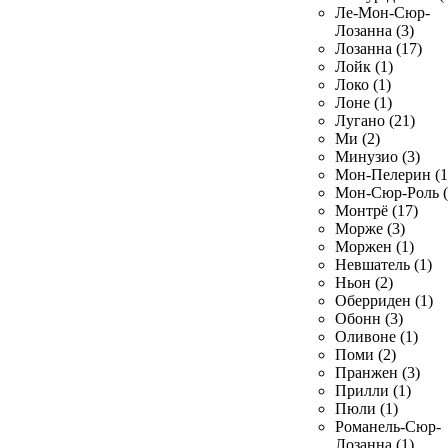
Ле-Мон-Сюр-
Лозанна (3)
Лозанна (17)
Лойк (1)
Локо (1)
Лоне (1)
Лугано (21)
Ми (2)
Минузио (3)
Мон-Пелерин (1
Мон-Сюр-Роль (
Монтрё (17)
Морже (3)
Моржен (1)
Невшатель (1)
Ньон (2)
Оберриден (1)
Обонн (3)
Оливоне (1)
Поми (2)
Пранжен (3)
Прилли (1)
Пюли (1)
Романель-Сюр-
Лозанна (1)