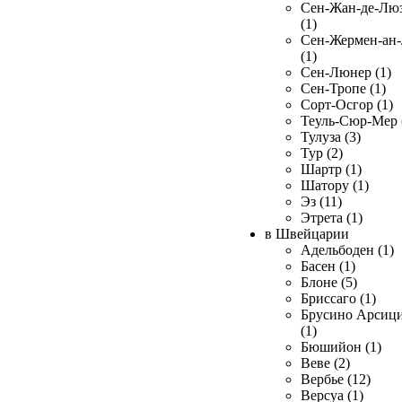
Сен-Жан-де-Лю
(1)
Сен-Жермен-ан
(1)
Сен-Люнер (1)
Сен-Тропе (1)
Сорт-Осгор (1)
Теуль-Сюр-Мер 
Тулуза (3)
Тур (2)
Шартр (1)
Шатору (1)
Эз (11)
Этрета (1)
в Швейцарии
Адельбоден (1)
Басен (1)
Блоне (5)
Бриссаго (1)
Брусино Арсиц
(1)
Бюшийон (1)
Веве (2)
Вербье (12)
Версуа (1)