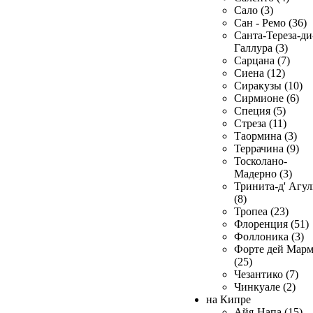
Сало (3)
Сан - Ремо (36)
Санта-Тереза-ди
Галлура (3)
Сарцана (7)
Сиена (12)
Сиракузы (10)
Сирмионе (6)
Специя (5)
Стреза (11)
Таормина (3)
Террачина (9)
Тосколано-
Мадерно (3)
Тринита-д' Агул
(8)
Тропеа (23)
Флоренция (51)
Фоллоника (3)
Форте дей Мар
(25)
Чезантико (7)
Чинкуале (2)
на Кипре
Айя-Напа (15)