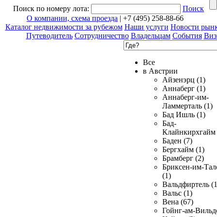
Поиск по номеру лота:
Поиск
О компании, схема проезда
| +7 (495) 258-88-66
Каталог недвижимости за рубежом
Наши услуги
Новости рын
Путеводитель
Сотрудничество
Владельцам
События
Виз
Все
в Австрии
Айзенэрц (1)
Аннаберг (1)
Аннаберг-им-
Ламмерталь (1)
Бад Ишль (1)
Бад-
Клайнкирхгайм 
Баден (7)
Бергхайм (1)
Брамберг (2)
Бриксен-им-Тал
(1)
Вальдфиртель (1
Вальс (1)
Вена (67)
Гойнг-ам-Вильд