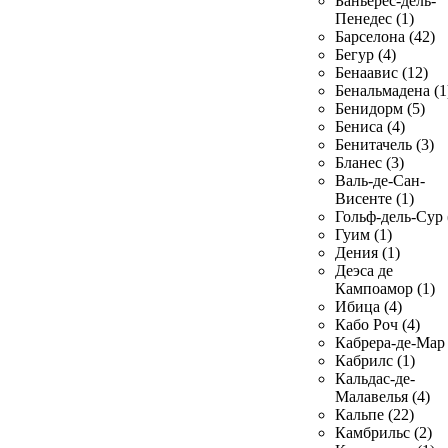
Баньерес-дель-
Пенедес (1)
Барселона (42)
Бегур (4)
Бенаавис (12)
Бенальмадена (1
Бенидорм (5)
Бениса (4)
Бенитачель (3)
Бланес (3)
Валь-де-Сан-
Висенте (1)
Гольф-дель-Сур 
Гуим (1)
Дения (1)
Деэса де
Кампоамор (1)
Ибица (4)
Кабо Роч (4)
Кабрера-де-Мар 
Кабрилс (1)
Кальдас-де-
Малавелья (4)
Кальпе (22)
Камбрильс (2)