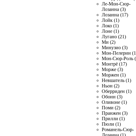
Ле-Мон-Сюр-
Лозанна (3)
Лозанна (17)
Лойк (1)
Локо (1)
Лоне (1)
Лугано (21)
Ми (2)
Минузио (3)
Мон-Пелерин (1
Мон-Сюр-Роль (
Монтрё (17)
Морже (3)
Моржен (1)
Невшатель (1)
Ньон (2)
Оберриден (1)
Обонн (3)
Оливоне (1)
Поми (2)
Пранжен (3)
Прилли (1)
Пюли (1)
Романель-Сюр-
Лозанна (1)