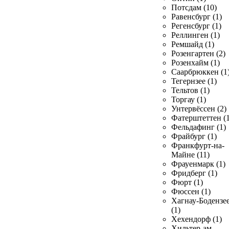
Потсдам (10)
Равенсбург (1)
Регенсбург (1)
Реллинген (1)
Ремшайд (1)
Розенгартен (2)
Розенхайм (1)
Саарбрюккен (1
Тегернзее (1)
Тельтов (1)
Торгау (1)
Унтервёссен (2)
Фатерштеттен (1
Фельдафинг (1)
Фрайбург (1)
Франкфурт-на-
Майне (11)
Фрауенмарк (1)
Фридберг (1)
Фюрт (1)
Фюссен (1)
Хагнау-Бодензе
(1)
Хехендорф (1)
Хильтер-ам-