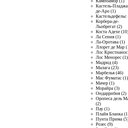
Кампоамор (1)
Кастель-Пладжа
де-Аро (1)
Кастельдефельс 
Корбера-де-
Льобрегат (2)
Коста Адехе (10
Ла Сения (1)
Ла-Оротава (1)
Ллорет де Мар (
Лос Кристианос 
Лос Менорес (1)
Мадрид (4)
Малага (23)
Марбелья (46)
Мас Фуматас (1)
Мачер (1)
Морайра (3)
Ондаррибия (2)
Оропеса дель М
(2)
Пау (1)
Плайя Бланка (1
Пунта Прима (5
Розес (9)