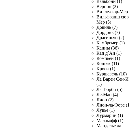
Вальбонн (1)
Вернон (2)
Вилле-сюр-Мер 
Вильфранш сюр
Мер (5)
Довиль (7)
Дордонь (7)
Драгиньян (2)
Камбремер (1)
Канны (36)
Кап д`Аи (1)
Компьен (1)
Коньяк (11)
Кроси (1)
Куршевель (10)
Ла Варен Сен-И
(1)
Ла Тюрби (5)
Ле-Ман (4)
Лион (2)
Лион-ла-Форе (1
Лувье (1)
Лурмарин (1)
Малакофф (1)
Манделье ла