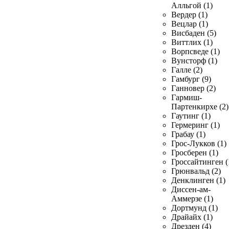
Алльгой (1)
Вердер (1)
Вецлар (1)
Висбаден (5)
Виттлих (1)
Ворпсведе (1)
Вунсторф (1)
Галле (2)
Гамбург (9)
Ганновер (2)
Гармиш-
Партенкирхе (2)
Гаутинг (1)
Гермеринг (1)
Грабау (1)
Грос-Лукков (1)
Гросберен (1)
Гроссайтинген (
Грюнвальд (2)
Денклинген (1)
Диссен-ам-
Аммерзе (1)
Дортмунд (1)
Драйайх (1)
Дрезден (4)