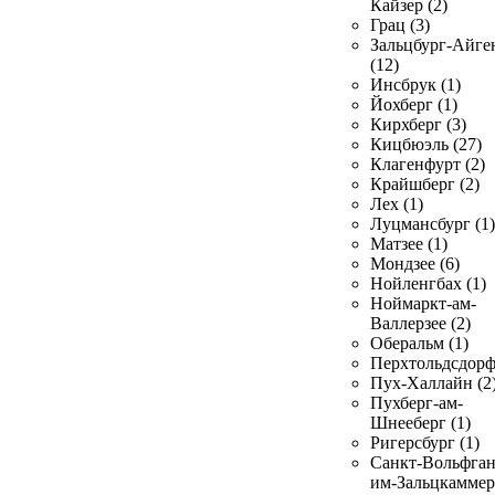
Кайзер (2)
Грац (3)
Зальцбург-Айге
(12)
Инсбрук (1)
Йохберг (1)
Кирхберг (3)
Кицбюэль (27)
Клагенфурт (2)
Крайшберг (2)
Лех (1)
Луцмансбург (1)
Матзее (1)
Мондзее (6)
Нойленгбах (1)
Ноймаркт-ам-
Валлерзее (2)
Оберальм (1)
Перхтольдсдорф
Пух-Халлайн (2
Пухберг-ам-
Шнееберг (1)
Ригерсбург (1)
Санкт-Вольфган
им-Зальцкаммер