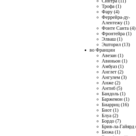
Синтра (11)
Трофа (1)
Фару (4)
Феррейра-ду-
Алентежу (1)
Фонте Санта (4)
Фронтейра (1)
Элваш (1)
Эшторил (13)
во Франции
Авезан (1)
Авиньон (1)
Амбуаз (1)
Англет (2)
Ангулем (3)
Анже (2)
Антиб (5)
Бандоль (1)
Баржемон (1)
Биарриц (16)
Биот (1)
Блуа (2)
Бордо (7)
Брив-ла-Гайярд 
Бюжа (1)