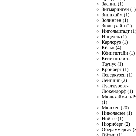
Засниц (1)
Зигмаринген (1)
Зинцхайм (1)
Золинген (1)
Зюльцхайн (1)
Ингольштадт (1
Инцелль (1)
Карлсруэ (1)
Кёльн (4)
Кёнигштайн (1)
Кёнигштайн-
Таунус (1)
Кронберг (1)
Леверкузен (1)
Лейпциг (2)
Луфткурорт-
Люкендорф (1)
Мюльхайм-на-Р
(1)
Мюнхен (20)
Николасзее (1)
Нойзес (1)
Нюрнберг (2)
Обераммергау (3
Ойтин (1)