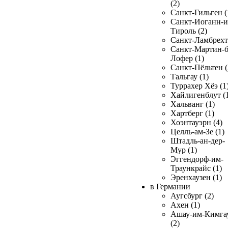
(2)
Санкт-Гильген (
Санкт-Иоганн-и
Тироль (2)
Санкт-Ламбрехт 
Санкт-Мартин-б
Лофер (1)
Санкт-Пёльтен (
Тальгау (1)
Туррахер Хёэ (1
Хайлигенблут (
Хальванг (1)
Хартберг (1)
Хоэнтауэрн (4)
Целль-ам-Зе (1)
Штадль-ан-дер-
Мур (1)
Эггендорф-им-
Траункрайс (1)
Эренхаузен (1)
в Германии
Аугсбург (2)
Ахен (1)
Ашау-им-Кимга
(2)