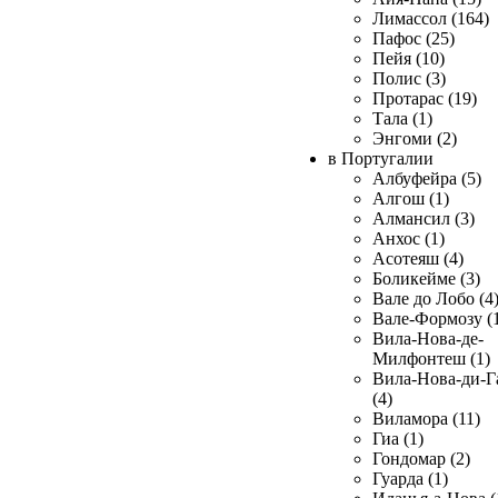
Лимассол (164)
Пафос (25)
Пейя (10)
Полис (3)
Протарас (19)
Тала (1)
Энгоми (2)
в Португалии
Албуфейра (5)
Алгош (1)
Алмансил (3)
Анхос (1)
Асотеяш (4)
Боликейме (3)
Вале до Лобо (4
Вале-Формозу (
Вила-Нова-де-
Милфонтеш (1)
Вила-Нова-ди-Г
(4)
Виламора (11)
Гиа (1)
Гондомар (2)
Гуарда (1)