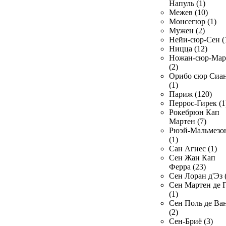
Напуль (1)
Межев (10)
Монсегюр (1)
Мужен (2)
Нейи-сюр-Сен (
Ницца (12)
Ножан-сюр-Ма
(2)
Орибо сюр Сиа
(1)
Париж (120)
Перрос-Гирек (1
Рокебрюн Кап
Мартен (7)
Рюэй-Мальмезо
(1)
Сан Агнес (1)
Сен Жан Кап
Ферра (23)
Сен Лоран д'Эз 
Сен Мартен де 
(1)
Сен Поль де Ва
(2)
Сен-Бриё (3)