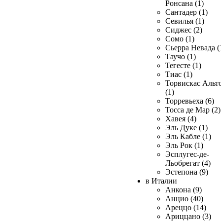
Ронсана (1)
Сантадер (1)
Севилья (1)
Сиджес (2)
Сомо (1)
Сьерра Невада (
Таучо (1)
Тегесте (1)
Тиас (1)
Торвискас Альт
(1)
Торревьеха (6)
Тосса де Мар (2)
Хавея (4)
Эль Дуке (1)
Эль Кабле (1)
Эль Рок (1)
Эсплугес-де-
Льобрегат (4)
Эстепона (9)
в Италии
Анкона (9)
Анцио (40)
Ареццо (14)
Ариццано (3)