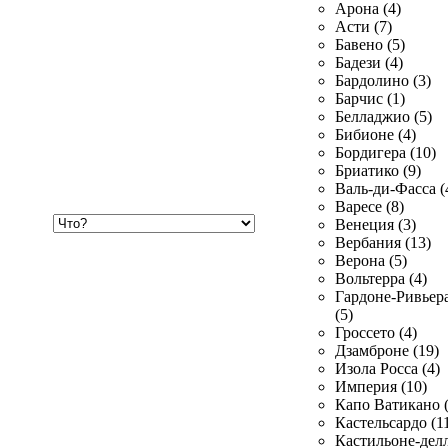
Арона (4)
Асти (7)
Бавено (5)
Бадези (4)
Бардолино (3)
Барчис (1)
Белладжио (5)
Бибионе (4)
Бордигера (10)
Бриатико (9)
Валь-ди-Фасса (
Варесе (8)
Хочу
Венеция (3)
купить
Вербания (13)
Верона (5)
Вольтерра (4)
Гардоне-Ривьер
(5)
Гроссето (4)
Дзамброне (19)
Изола Росса (4)
Империя (10)
Капо Ватикано (
Кастельсардо (1
Кастильоне-делл