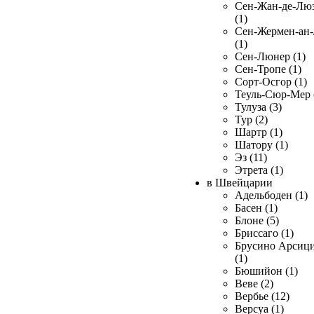
Сен-Жан-де-Лю
(1)
Сен-Жермен-ан
(1)
Сен-Люнер (1)
Сен-Тропе (1)
Сорт-Осгор (1)
Теуль-Сюр-Мер 
Тулуза (3)
Тур (2)
Шартр (1)
Шатору (1)
Эз (11)
Этрета (1)
в Швейцарии
Адельбоден (1)
Басен (1)
Блоне (5)
Бриссаго (1)
Брусино Арсиц
(1)
Бюшийон (1)
Веве (2)
Вербье (12)
Версуа (1)