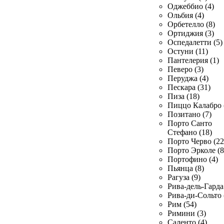
Оджеббио (4)
Ольбия (4)
Орбетелло (8)
Ортиджия (3)
Оспедалетти (5)
Остуни (11)
Пантелерия (1)
Певеро (3)
Перуджа (4)
Пескара (31)
Пиза (18)
Пиццо Калабро 
Позитано (7)
Порто Санто
Стефано (18)
Порто Черво (22
Порто Эрколе (8
Портофино (4)
Пьянца (8)
Рагуза (9)
Рива-дель-Гарда 
Рива-ди-Сольто 
Рим (54)
Римини (3)
Саленто (4)