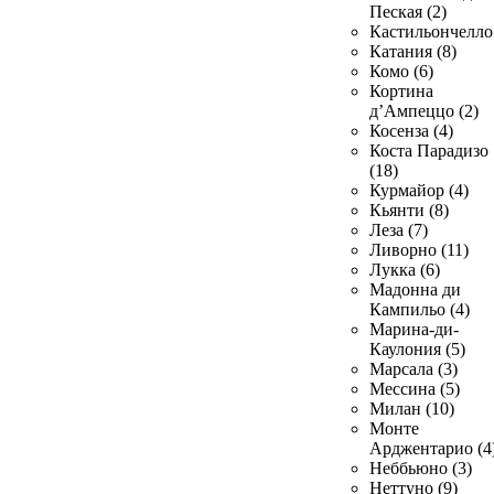
Пеская (2)
Кастильончелло 
Катания (8)
Комо (6)
Кортина
д’Ампеццо (2)
Косенза (4)
Коста Парадизо
(18)
Курмайор (4)
Кьянти (8)
Леза (7)
Ливорно (11)
Лукка (6)
Мадонна ди
Кампильо (4)
Марина-ди-
Каулония (5)
Марсала (3)
Мессина (5)
Милан (10)
Монте
Арджентарио (4
Неббьюно (3)
Неттуно (9)