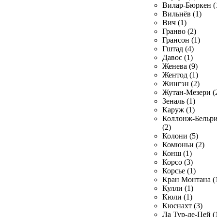
Вилар-Бюркен (
Вильнёв (1)
Вич (1)
Гранво (2)
Грансон (1)
Гштад (4)
Давос (1)
Женева (9)
Жентод (1)
Жингэн (2)
Жутан-Мезери (
Зеналь (1)
Каруж (1)
Коллонж-Бельр
(2)
Колони (5)
Комюньи (2)
Конш (1)
Корсо (3)
Корсье (1)
Кран Монтана (
Кулли (1)
Кюли (1)
Кюснахт (3)
Ла Тур-де-Пей (