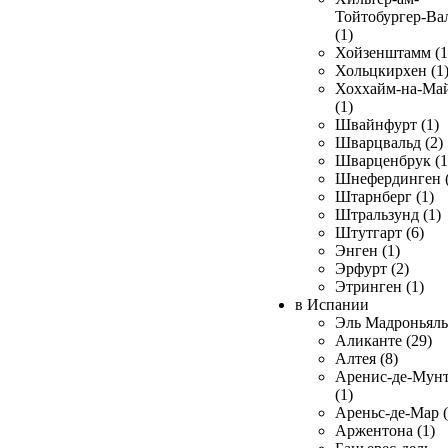
Тойтобургер-Ва
(1)
Хойзенштамм (1
Хольцкирхен (1
Хоххайм-на-Ма
(1)
Швайнфурт (1)
Шварцвальд (2)
Шварценбрук (1
Шнефердинген (
Штарнберг (1)
Штральзунд (1)
Штутгарт (6)
Энген (1)
Эрфурт (2)
Этринген (1)
в Испании
Эль Мадроньяль 
Аликанте (29)
Алтея (8)
Аренис-де-Мун
(1)
Ареньс-де-Мар (
Аржентона (1)