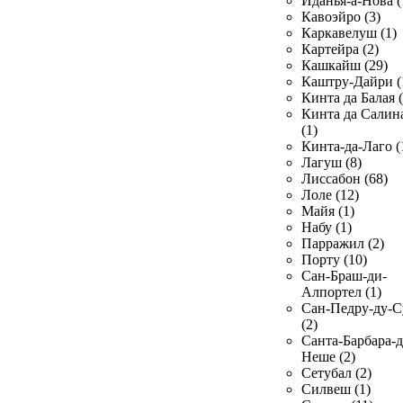
Иданья-а-Нова (
Кавоэйро (3)
Каркавелуш (1)
Картейра (2)
Кашкайш (29)
Каштру-Дайри (
Кинта да Балая (
Кинта да Салин
(1)
Кинта-да-Лаго (
Лагуш (8)
Лиссабон (68)
Лоле (12)
Майя (1)
Набу (1)
Парражил (2)
Порту (10)
Сан-Браш-ди-
Алпортел (1)
Сан-Педру-ду-С
(2)
Санта-Барбара-д
Неше (2)
Сетубал (2)
Силвеш (1)