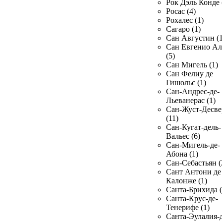
Рок Дэль Конде 
Росас (4)
Рохалес (1)
Сагаро (1)
Сан Августин (1
Сан Евгенио Ал
(5)
Сан Мигель (1)
Сан Фелиу де
Гишольс (1)
Сан-Андрес-де-
Льеванерас (1)
Сан-Жуст-Десве
(11)
Сан-Кугат-дель-
Вальес (6)
Сан-Мигель-де-
Абона (1)
Сан-Себастьян (
Сант Антони де
Калонже (1)
Санта-Брихида (
Санта-Крус-де-
Тенерифе (1)
Санта-Эулалия-д