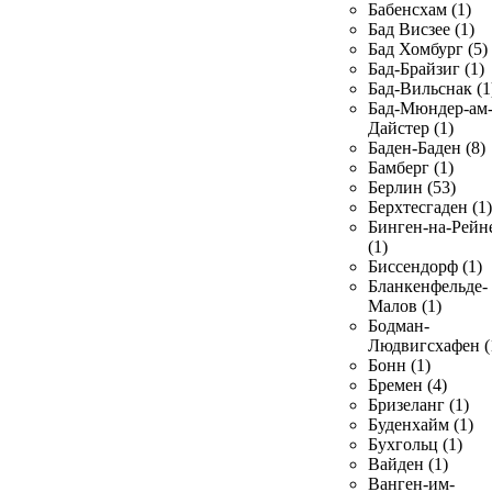
Бабенсхам (1)
Бад Висзее (1)
Бад Хомбург (5)
Бад-Брайзиг (1)
Бад-Вильснак (1
Бад-Мюндер-ам
Дайстер (1)
Баден-Баден (8)
Бамберг (1)
Берлин (53)
Берхтесгаден (1)
Бинген-на-Рейн
(1)
Биссендорф (1)
Бланкенфельде-
Малов (1)
Бодман-
Людвигсхафен (
Бонн (1)
Бремен (4)
Бризеланг (1)
Буденхайм (1)
Бухгольц (1)
Вайден (1)
Ванген-им-