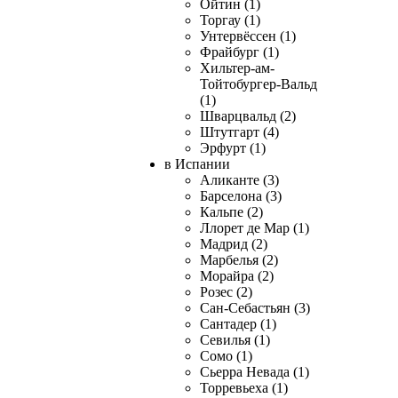
Ойтин (1)
Торгау (1)
Унтервёссен (1)
Фрайбург (1)
Хильтер-ам-
Тойтобургер-Вальд
(1)
Шварцвальд (2)
Штутгарт (4)
Эрфурт (1)
в Испании
Аликанте (3)
Барселона (3)
Кальпе (2)
Ллорет де Мар (1)
Мадрид (2)
Марбелья (2)
Морайра (2)
Розес (2)
Сан-Себастьян (3)
Сантадер (1)
Севилья (1)
Сомо (1)
Сьерра Невада (1)
Торревьеха (1)