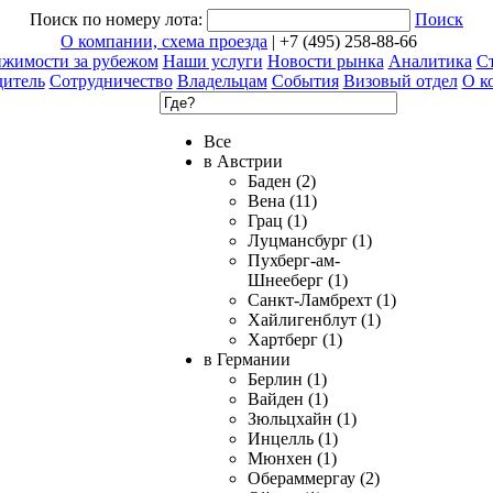
Поиск по номеру лота:
Поиск
О компании, схема проезда
| +7 (495) 258-88-66
ижимости за рубежом
Наши услуги
Новости рынка
Аналитика
Ст
дитель
Сотрудничество
Владельцам
События
Визовый отдел
О к
Все
в Австрии
Баден (2)
Вена (11)
Грац (1)
Луцмансбург (1)
Пухберг-ам-
Шнееберг (1)
Санкт-Ламбрехт (1)
Хайлигенблут (1)
Хартберг (1)
в Германии
Берлин (1)
Вайден (1)
Зюльцхайн (1)
Инцелль (1)
Мюнхен (1)
Обераммергау (2)