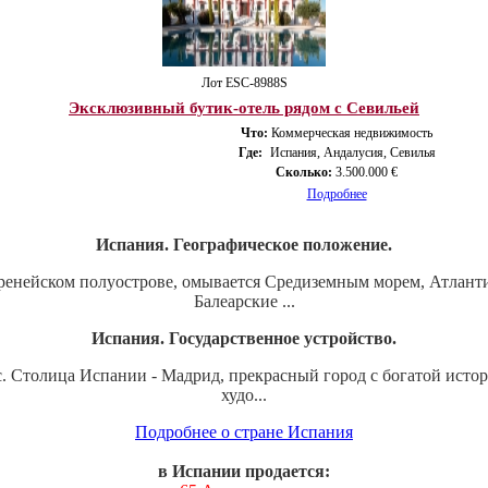
Лот ESС-8988S
Эксклюзивный бутик-отель рядом с Севильей
Что:
Коммерческая недвижимость
Где:
Испания, Андалусия, Севилья
Сколько:
3.500.000 €
Подробнее
Испания. Географическое положение.
ренейском полуострове, омывается Средиземным морем, Атланти
Балеарские ...
Испания. Государственное устройство.
с. Столица Испании - Мадрид, прекрасный город с богатой исто
худо...
Подробнее о стране Испания
в Испании продается: